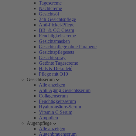
Tagescreme
Nachtcreme
Gesichtsöl
24h-Gesichtspflege
Anti-Pickel-Pflege
BB- & CC-Cream
Feuchtigkeitscreme
Gesichtsmasken
Gesichtspflege ohne Parabene
Gesichtspflegesets
Gesichtsspray
Getönte Tagescreme
Hals & Dekolleté
Pflege mit Q10
Gesichtsserum
Alle anzeigen
Anti-Aging-Gesichtsserum
Collagenserum
Feuchtigkeitsserum
Hyaluronsäure-Serum
Vitamin C Serum
Ampullen
Augenpflege
Alle anzeigen
Augenbrauenserum