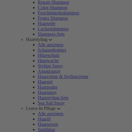
Repair-Shampoo
Color-Shampoo
Feuchtigkeitsshampoo
Festes Shampoo
Haarseife
Lockenshampoo
Shampoo-Sets
Haarstyling
Alle anzeigen
Schaumfestiger
Hitzeschutz
Haarwachs
Styling Spray
Ansatzspray
Haarcreme & Stylingcreme
Haargel
Haarpuder
Haarspray
Haarstyling-Sets
Sea Salt Spray
Leave-In Pflege
Alle anzeigen
Haaröl
Haarserum
Sprühkur