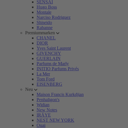
SENSAI
Hugo Boss
Montale
Narciso Rodriguez
Shiseido
Rabanne
Premiummarken
CHANEL
DIOR
Yves Saint Laurent
GIVENCHY
GUERLAIN
Parfums de Marly
INITIO Parfums Privés
La Mer
Tom Ford
EISENBERG
Neu
Maison Francis Kurkdjian
Penhaligon's
Widian
New Notes
IRÄYE
NEST NEW YORK
Ouai