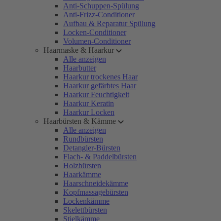
Anti-Schuppen-Spülung
Anti-Frizz-Conditioner
Aufbau & Reparatur Spülung
Locken-Conditioner
Volumen-Conditioner
Haarmaske & Haarkur
Alle anzeigen
Haarbutter
Haarkur trockenes Haar
Haarkur gefärbtes Haar
Haarkur Feuchtigkeit
Haarkur Keratin
Haarkur Locken
Haarbürsten & Kämme
Alle anzeigen
Rundbürsten
Detangler-Bürsten
Flach- & Paddelbürsten
Holzbürsten
Haarkämme
Haarschneidekämme
Kopfmassagebürsten
Lockenkämme
Skelettbürsten
Stielkämme