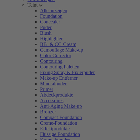
Teint
Alle anzeigen
Foundation
Concealer
Puder
Blush
Highlighter
BB- & CC-Cream
Camouflage Make-up
Color Corrector
Contouring
Contouring Paletten
Fixing Spray & Fixierpuder
Make-up Entferner
Mineralpuder
Primer
Abdeckprodukte
Accessoires
Anti-Aging Make-up
Bronzer
Compact-Foundation
Creme-Foundation
Effektprodukte
Flüssige Foundation
Kompaktpuder