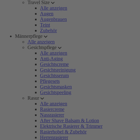
Travel Size
Alle anzeigen
Augen
Augenbrauen
Teint
Zubehör
Männerpflege
Alle anzeigen
Gesichtspflege
Alle anzeigen
Anti-Aging
Gesichtscreme
Gesichtsreinigung
Gesichtsserum
Pflegesets
Gesichtsmasken
Gesichtspeeling
Rasur
Alle anzeigen
Rasiercreme
Nassrasierer
After Shave Balsam & Lotion
Elektrische Rasierer & Trimmer
Rasierhobel & Zubehör
Herrenrasierer