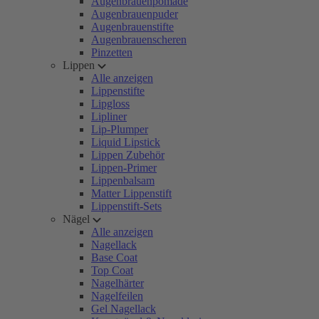
Augenbrauenpomade
Augenbrauenpuder
Augenbrauenstifte
Augenbrauenscheren
Pinzetten
Lippen
Alle anzeigen
Lippenstifte
Lipgloss
Lipliner
Lip-Plumper
Liquid Lipstick
Lippen Zubehör
Lippen-Primer
Lippenbalsam
Matter Lippenstift
Lippenstift-Sets
Nägel
Alle anzeigen
Nagellack
Base Coat
Top Coat
Nagelhärter
Nagelfeilen
Gel Nagellack