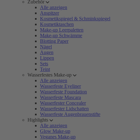
Zubehör
Alle anzeigen
Anspitzer
Kosmetikspiegel & Schminkspiegel
Kosmetiktaschen
Make-up Leerpaletten
Make-up Schwämme
Blotting Paper
Nägel
Augen
Lippen
Sets
Teint
Wasserfestes Make-up
Alle anzeigen
Wasserfeste Eyeliner
Wasserfeste Foundation
Wasserfeste Mascara
Wasserfester Concealer
Wasserfester Lidschatten
Wasserfeste Augenbrauenstifte
Highlights
Alle anzeigen
Glow Make-up
Veganes Make-up