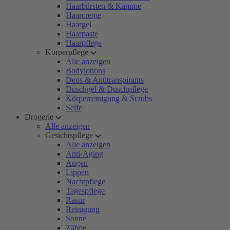
Haarbürsten & Kämme
Haarcreme
Haargel
Haarpaste
Haarpflege
Körperpflege
Alle anzeigen
Bodylotions
Deos & Antitranspirants
Duschgel & Duschpflege
Körperreinigung & Scrubs
Seife
Drogerie
Alle anzeigen
Gesichtspflege
Alle anzeigen
Anti-Aging
Augen
Lippen
Nachtpflege
Tagespflege
Rasur
Reinigung
Sonne
Zähne