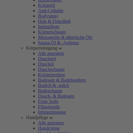
Körperöl
Anti-Cellulite
Bodyspray
Hals & Dekolleté
Intimpflege
Körperschaum
Massageöle & ätherische Öle
Sauna-Öl & -Aufguss
Körperreinigung
Alle anzeigen
Duschgel
Duschöl
Duschschaum
Körperpeeling
Badesalz & Badebomben
Badeöl & -milch
Badeschaum
Dusch- & Badesets
Feste Seife
Flüssigseife
Intimreinigung
Handpflege
Alle anzeigen
Handcreme