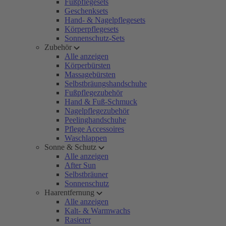
Fußpflegesets
Geschenksets
Hand- & Nagelpflegesets
Körperpflegesets
Sonnenschutz-Sets
Zubehör
Alle anzeigen
Körperbürsten
Massagebürsten
Selbstbräungshandschuhe
Fußpflegezubehör
Hand & Fuß-Schmuck
Nagelpflegezubehör
Peelinghandschuhe
Pflege Accessoires
Waschlappen
Sonne & Schutz
Alle anzeigen
After Sun
Selbstbräuner
Sonnenschutz
Haarentfernung
Alle anzeigen
Kalt- & Warmwachs
Rasierer