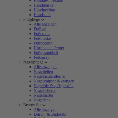
Handdesinfektion
Handmaske
Handpeeling
Handseife
Fußpflege
Alle anzeigen
Fußbad
Fußcreme
Fußmaske
Fußpeeling
Hornhautentferner
Fußgesundheit
Fußspray
Nagelpflege
Alle anzeigen
Nagelfeilen
Nagelhautentferner
Nagelknipser & -zangen
Nagelöle & -pflegestifte
Nagelscheren
Nagelhärter
Nagellack
Beauty Set
Alle anzeigen
Dusch- & Badesets