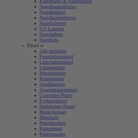
Kunstnägel & Nageldesign
Nagelhautentferner
Nagelknipser
Nagellackentferner
Nagelscheren
UV-Lampen
Nagelpflege
Nagelsets
Pinsel
Alle anzeigen
Foundationpinsel
Lidschattenpinsel
Lippenpinsel
Pinselreiniger
Rougepinsel
Applikatoren
Augenbrauenpinsel
Concealer-Pinsel
Eyelinerpinsel
Highlighter-Pinsel
Maskenpinsel
Pinselsets
Pinseltaschen
Puderpinsel
Puderquasten