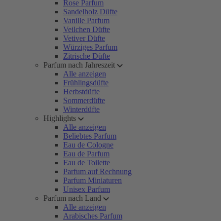
Rose Parfum
Sandelholz Düfte
Vanille Parfum
Veilchen Düfte
Vetiver Düfte
Würziges Parfum
Zitrische Düfte
Parfum nach Jahreszeit
Alle anzeigen
Frühlingsdüfte
Herbstdüfte
Sommerdüfte
Winterdüfte
Highlights
Alle anzeigen
Beliebtes Parfum
Eau de Cologne
Eau de Parfum
Eau de Toilette
Parfum auf Rechnung
Parfum Miniaturen
Unisex Parfum
Parfum nach Land
Alle anzeigen
Arabisches Parfum