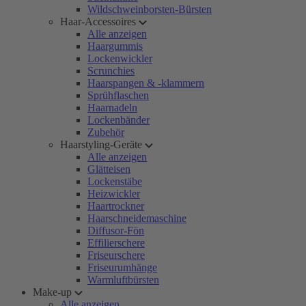
Wildschweinborsten-Bürsten
Haar-Accessoires
Alle anzeigen
Haargummis
Lockenwickler
Scrunchies
Haarspangen & -klammern
Sprühflaschen
Haarnadeln
Lockenbänder
Zubehör
Haarstyling-Geräte
Alle anzeigen
Glätteisen
Lockenstäbe
Heizwickler
Haartrockner
Haarschneidemaschine
Diffusor-Fön
Effilierschere
Friseurschere
Friseurumhänge
Warmluftbürsten
Make-up
Alle anzeigen