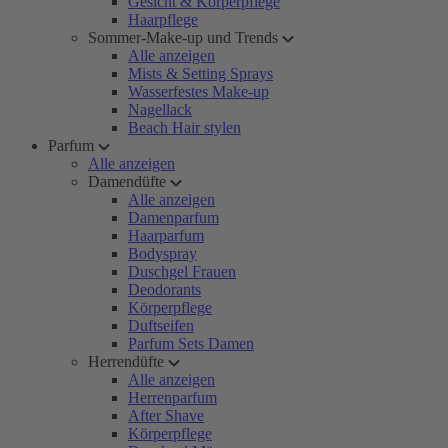
Gesicht & Körperpflege
Haarpflege
Sommer-Make-up und Trends
Alle anzeigen
Mists & Setting Sprays
Wasserfestes Make-up
Nagellack
Beach Hair stylen
Parfum
Alle anzeigen
Damendüfte
Alle anzeigen
Damenparfum
Haarparfum
Bodyspray
Duschgel Frauen
Deodorants
Körperpflege
Duftseifen
Parfum Sets Damen
Herrendüfte
Alle anzeigen
Herrenparfum
After Shave
Körperpflege