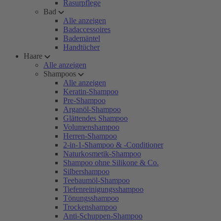
Rasurpflege
Bad
Alle anzeigen
Badaccessoires
Bademäntel
Handtücher
Haare
Alle anzeigen
Shampoos
Alle anzeigen
Keratin-Shampoo
Pre-Shampoo
Arganöl-Shampoo
Glättendes Shampoo
Volumenshampoo
Herren-Shampoo
2-in-1-Shampoo & -Conditioner
Naturkosmetik-Shampoo
Shampoo ohne Silikone & Co.
Silbershampoo
Teebaumöl-Shampoo
Tiefenreinigungsshampoo
Tönungsshampoo
Trockenshampoo
Anti-Schuppen-Shampoo