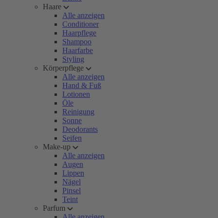
Haare
Alle anzeigen
Conditioner
Haarpflege
Shampoo
Haarfarbe
Styling
Körperpflege
Alle anzeigen
Hand & Fuß
Lotionen
Öle
Reinigung
Sonne
Deodorants
Seifen
Make-up
Alle anzeigen
Augen
Lippen
Nägel
Pinsel
Teint
Parfum
Alle anzeigen