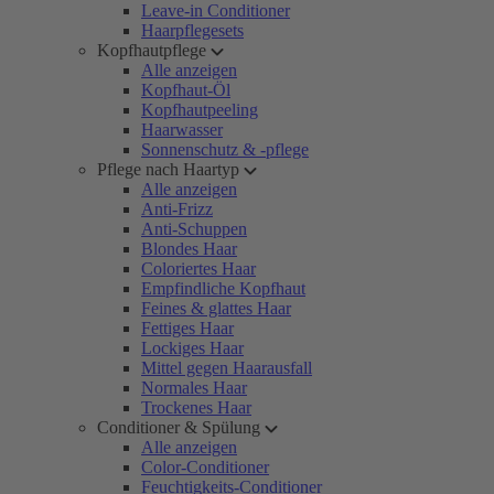
Leave-in Conditioner
Haarpflegesets
Kopfhautpflege
Alle anzeigen
Kopfhaut-Öl
Kopfhautpeeling
Haarwasser
Sonnenschutz & -pflege
Pflege nach Haartyp
Alle anzeigen
Anti-Frizz
Anti-Schuppen
Blondes Haar
Coloriertes Haar
Empfindliche Kopfhaut
Feines & glattes Haar
Fettiges Haar
Lockiges Haar
Mittel gegen Haarausfall
Normales Haar
Trockenes Haar
Conditioner & Spülung
Alle anzeigen
Color-Conditioner
Feuchtigkeits-Conditioner