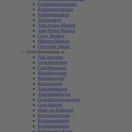
Feuchtigkeitsmasken
Reinigungsmasken
Schlammmasken
Tuchmasken
Anti-Aging-Masken
Anti-Pickel-Masken
Glow Masken
Mitesser-Masken
Overnight Maske
Gesichtsreinigung
Alle anzeigen
Gesichtspeeling
Gesichtswasser
Mizellenwasser
Reinigungsgel
Reinigungsöl
Abschminkpads
Abschminktücher
Gesichtsreinigungssets
Gesichtsseife
Make-up-Entferner
Reinigungscreme
Reinigungsmilch
Reinigungspuder
Reinigungsschaum