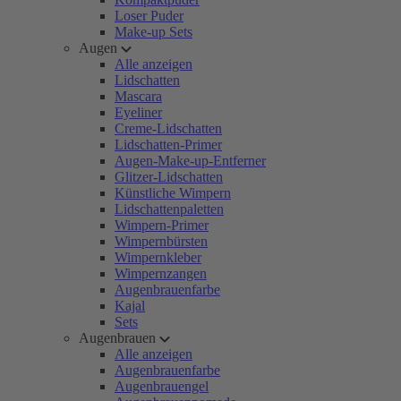
Loser Puder
Make-up Sets
Augen
Alle anzeigen
Lidschatten
Mascara
Eyeliner
Creme-Lidschatten
Lidschatten-Primer
Augen-Make-up-Entferner
Glitzer-Lidschatten
Künstliche Wimpern
Lidschattenpaletten
Wimpern-Primer
Wimpernbürsten
Wimpernkleber
Wimpernzangen
Augenbrauenfarbe
Kajal
Sets
Augenbrauen
Alle anzeigen
Augenbrauenfarbe
Augenbrauengel