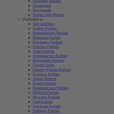
Duschgel Männer
Deodorants
Herrenseife
Parfum Sets Herren
Duftnoten
Alle anzeigen
Amber Parfum
Orientalisches Parfum
Blumiges Parfum
Fruchtiges Parfum
Frisches Parfum
Apfel Parfum
Aromatisches Parfum
Bergamotte Parfum
Chypre Düfte
Frische Wäsche Parfum
Holziges Parfum
Jasmin Parfum
Kokos Parfum
Maiglöckchen Parfum
Molekül Parfum
Moschus Parfum
Oud Parfum
Patchouli Parfum
Pudriges Parfum