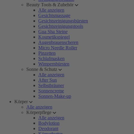
Beauty Tools & Zubehör
Alle anzeigen
Gesichtsmassage
Gesichtsreinigungsbürsten
Gesichtsreinigungstools
Gua Sha Steine
Kosmetikspiegel
Augenbrauenscheren
Micro Needle Roller
Pinzetten
Schlafmasken
Wimpernbürsten
Sonne & Schutz
Alle anzeigen
After Sun
Selbstbräuner
Sonnencreme
Sonnen-Make-up
Körper
Alle anzeigen
Körperpflege
Alle anzeigen
Bodylotion
Deodorant
Körperbutter