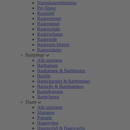
Nasenhaarentfernung
Pre-Shave
Rasiergel
Rasiermesser
Rasierpinsel
Rasierschale
Rasierschaum
Rasierseife
Rasiersets Herren
Rasierständer
Bartpflege
Alle anzeigen
Bartbalsam
Bartkämme & Bartbürsten
Bartöle
Bartschneider & Barttrimmer
Bartseife & Bartshampoo
Bartpflegesets
Bartscheren
Haare
Alle anzeigen
Shampoo
Pomade
Haarstyling
Haarausfall & Haarwuchs