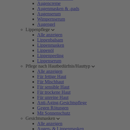
Augencreme
Augenmasken & -pads
Augenserum
Wimpernserum
Augengel
Lippenpflege
Alle anzeigen
Lippenbalsam
Lippenmasken
Lippenöl
Lippenpeeling
Lippenserum
Pflege nach Hautbedürfnis/Hauttyp
Alle anzeigen
Für fettige Haut
Für Mischhaut
Für sensible Haut
Für trockene Haut
Für unreine Haut
Anti-Aging-Gesichtspflege
Gegen Rötungen
Mit Sonnenschutz
Gesichtsmasken
Alle anzeigen
Augen- & Lippenmasken