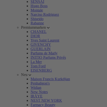
SENSAI
Hugo Boss
Montale
Narciso Rodriguez
Shiseido
Rabanne
Premiummarken
CHANEL
DIOR
Yves Saint Laurent
GIVENCHY
GUERLAIN
Parfums de Marly
INITIO Parfums Privés
La Mer
Tom Ford
EISENBERG
Neu
Maison Francis Kurkdjian
Penhaligon's
Widian
New Notes
IRÄYE
NEST NEW YORK
Farmacy Beauty