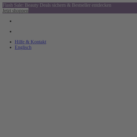
Flash Sale: Beauty Deals sichern & Bestseller entdecken
Jetzt shoppen
Hilfe & Kontakt
Englisch