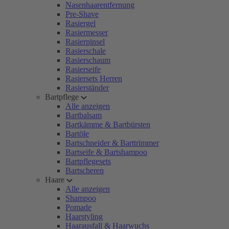
Nasenhaarentfernung
Pre-Shave
Rasiergel
Rasiermesser
Rasierpinsel
Rasierschale
Rasierschaum
Rasierseife
Rasiersets Herren
Rasierständer
Bartpflege
Alle anzeigen
Bartbalsam
Bartkämme & Bartbürsten
Bartöle
Bartschneider & Barttrimmer
Bartseife & Bartshampoo
Bartpflegesets
Bartscheren
Haare
Alle anzeigen
Shampoo
Pomade
Haarstyling
Haarausfall & Haarwuchs