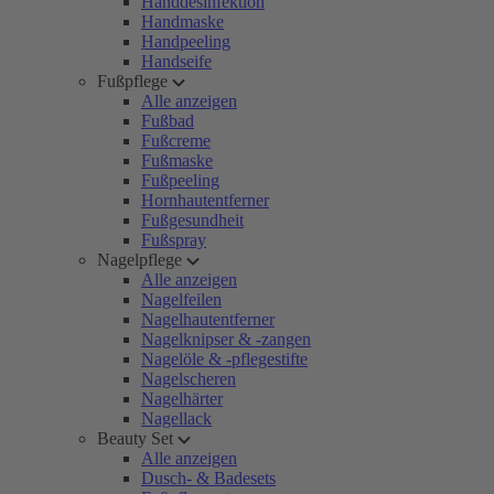
Handdesinfektion
Handmaske
Handpeeling
Handseife
Fußpflege
Alle anzeigen
Fußbad
Fußcreme
Fußmaske
Fußpeeling
Hornhautentferner
Fußgesundheit
Fußspray
Nagelpflege
Alle anzeigen
Nagelfeilen
Nagelhautentferner
Nagelknipser & -zangen
Nagelöle & -pflegestifte
Nagelscheren
Nagelhärter
Nagellack
Beauty Set
Alle anzeigen
Dusch- & Badesets