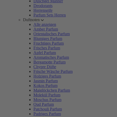
Duschgel Männer
Deodorants
Herrenseife
Parfum Sets Herren
Duftnoten
Alle anzeigen
Amber Parfum
Orientalisches Parfum
Blumiges Parfum
Fruchtiges Parfum
Frisches Parfum
Apfel Parfum
Aromatisches Parfum
Bergamotte Parfum
Chypre Düfte
Frische Wäsche Parfum
Holziges Parfum
Jasmin Parfum
Kokos Parfum
Maiglöckchen Parfum
Molekül Parfum
Moschus Parfum
Oud Parfum
Patchouli Parfum
Pudriges Parfum