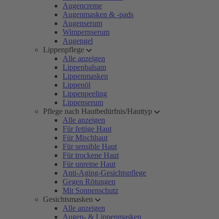
Augencreme
Augenmasken & -pads
Augenserum
Wimpernserum
Augengel
Lippenpflege
Alle anzeigen
Lippenbalsam
Lippenmasken
Lippenöl
Lippenpeeling
Lippenserum
Pflege nach Hautbedürfnis/Hauttyp
Alle anzeigen
Für fettige Haut
Für Mischhaut
Für sensible Haut
Für trockene Haut
Für unreine Haut
Anti-Aging-Gesichtspflege
Gegen Rötungen
Mit Sonnenschutz
Gesichtsmasken
Alle anzeigen
Augen- & Lippenmasken