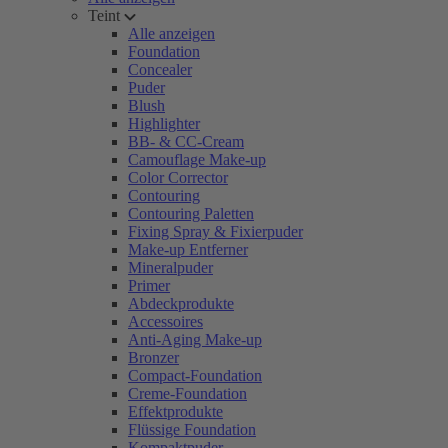
Teint
Alle anzeigen
Foundation
Concealer
Puder
Blush
Highlighter
BB- & CC-Cream
Camouflage Make-up
Color Corrector
Contouring
Contouring Paletten
Fixing Spray & Fixierpuder
Make-up Entferner
Mineralpuder
Primer
Abdeckprodukte
Accessoires
Anti-Aging Make-up
Bronzer
Compact-Foundation
Creme-Foundation
Effektprodukte
Flüssige Foundation
Kompaktpuder