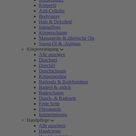
Körperöl
Anti-Cellulite
Bodyspray
Hals & Dekolleté
Intimpflege
Körperschaum
Massageöle & ätherische Öle
Sauna-Öl & -Aufguss
Körperreinigung
Alle anzeigen
Duschgel
Duschöl
Duschschaum
Körperpeeling
Badesalz & Badebomben
Badeöl & -milch
Badeschaum
Dusch- & Badesets
Feste Seife
Flüssigseife
Intimreinigung
Handpflege
Alle anzeigen
Handcreme