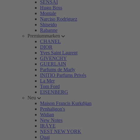
SENSAI
Hugo Boss
Montale
Narciso Rodriguez
Shiseido
Rabanne
Premiummarken
CHANEL
DIOR
Yves Saint Laurent
GIVENCHY
GUERLAIN
Parfums de Marly
INITIO Parfums Privés
La Mer
Tom Ford
EISENBERG
Neu
Maison Francis Kurkdjian
Penhaligon's
Widian
New Notes
IRÄYE
NEST NEW YORK
Ouai