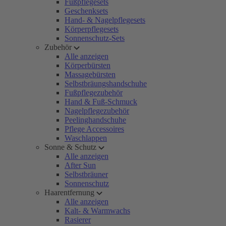
Fußpflegesets
Geschenksets
Hand- & Nagelpflegesets
Körperpflegesets
Sonnenschutz-Sets
Zubehör
Alle anzeigen
Körperbürsten
Massagebürsten
Selbstbräungshandschuhe
Fußpflegezubehör
Hand & Fuß-Schmuck
Nagelpflegezubehör
Peelinghandschuhe
Pflege Accessoires
Waschlappen
Sonne & Schutz
Alle anzeigen
After Sun
Selbstbräuner
Sonnenschutz
Haarentfernung
Alle anzeigen
Kalt- & Warmwachs
Rasierer