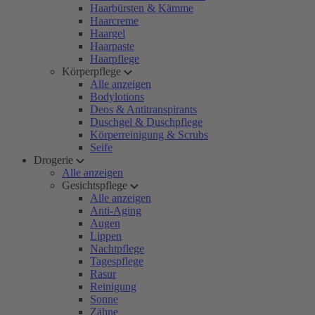
Haarbürsten & Kämme
Haarcreme
Haargel
Haarpaste
Haarpflege
Körperpflege
Alle anzeigen
Bodylotions
Deos & Antitranspirants
Duschgel & Duschpflege
Körperreinigung & Scrubs
Seife
Drogerie
Alle anzeigen
Gesichtspflege
Alle anzeigen
Anti-Aging
Augen
Lippen
Nachtpflege
Tagespflege
Rasur
Reinigung
Sonne
Zähne