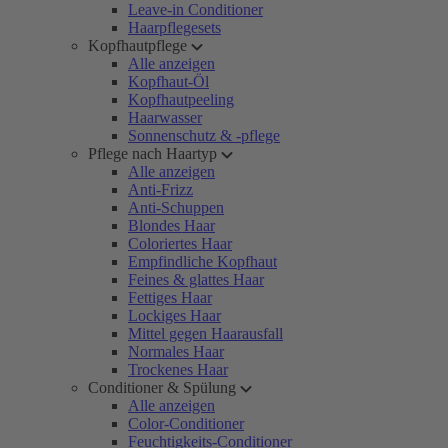
Leave-in Conditioner
Haarpflegesets
Kopfhautpflege
Alle anzeigen
Kopfhaut-Öl
Kopfhautpeeling
Haarwasser
Sonnenschutz & -pflege
Pflege nach Haartyp
Alle anzeigen
Anti-Frizz
Anti-Schuppen
Blondes Haar
Coloriertes Haar
Empfindliche Kopfhaut
Feines & glattes Haar
Fettiges Haar
Lockiges Haar
Mittel gegen Haarausfall
Normales Haar
Trockenes Haar
Conditioner & Spülung
Alle anzeigen
Color-Conditioner
Feuchtigkeits-Conditioner