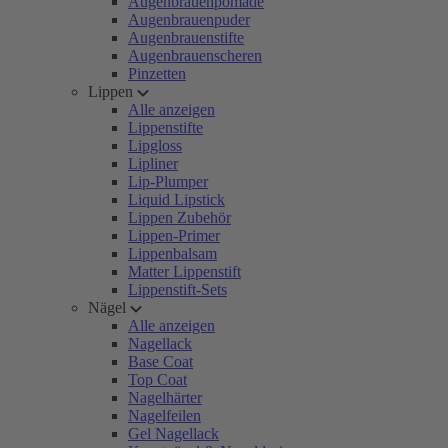
Augenbrauenpomade
Augenbrauenpuder
Augenbrauenstifte
Augenbrauenscheren
Pinzetten
Lippen
Alle anzeigen
Lippenstifte
Lipgloss
Lipliner
Lip-Plumper
Liquid Lipstick
Lippen Zubehör
Lippen-Primer
Lippenbalsam
Matter Lippenstift
Lippenstift-Sets
Nägel
Alle anzeigen
Nagellack
Base Coat
Top Coat
Nagelhärter
Nagelfeilen
Gel Nagellack