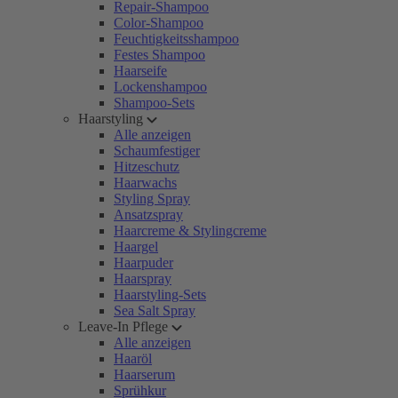
Repair-Shampoo
Color-Shampoo
Feuchtigkeitsshampoo
Festes Shampoo
Haarseife
Lockenshampoo
Shampoo-Sets
Haarstyling
Alle anzeigen
Schaumfestiger
Hitzeschutz
Haarwachs
Styling Spray
Ansatzspray
Haarcreme & Stylingcreme
Haargel
Haarpuder
Haarspray
Haarstyling-Sets
Sea Salt Spray
Leave-In Pflege
Alle anzeigen
Haaröl
Haarserum
Sprühkur