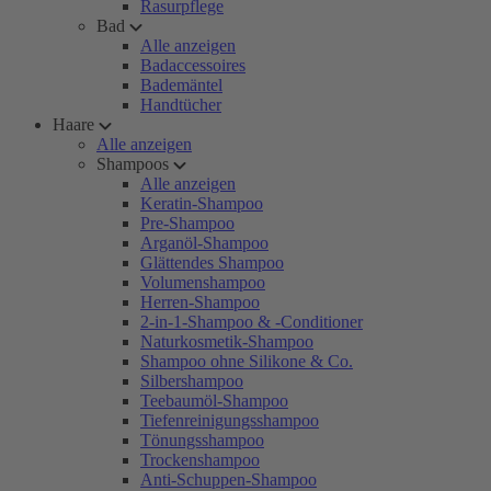
Rasurpflege
Bad
Alle anzeigen
Badaccessoires
Bademäntel
Handtücher
Haare
Alle anzeigen
Shampoos
Alle anzeigen
Keratin-Shampoo
Pre-Shampoo
Arganöl-Shampoo
Glättendes Shampoo
Volumenshampoo
Herren-Shampoo
2-in-1-Shampoo & -Conditioner
Naturkosmetik-Shampoo
Shampoo ohne Silikone & Co.
Silbershampoo
Teebaumöl-Shampoo
Tiefenreinigungsshampoo
Tönungsshampoo
Trockenshampoo
Anti-Schuppen-Shampoo