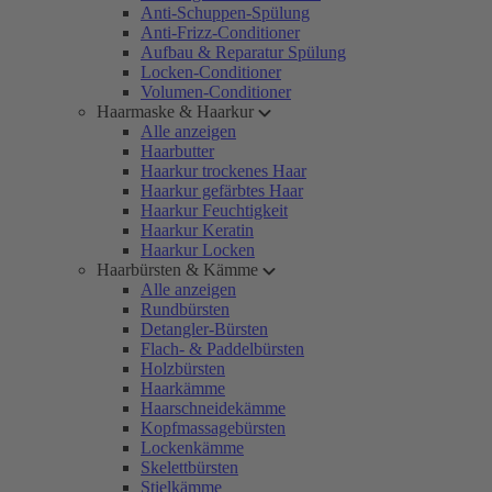
Anti-Schuppen-Spülung
Anti-Frizz-Conditioner
Aufbau & Reparatur Spülung
Locken-Conditioner
Volumen-Conditioner
Haarmaske & Haarkur
Alle anzeigen
Haarbutter
Haarkur trockenes Haar
Haarkur gefärbtes Haar
Haarkur Feuchtigkeit
Haarkur Keratin
Haarkur Locken
Haarbürsten & Kämme
Alle anzeigen
Rundbürsten
Detangler-Bürsten
Flach- & Paddelbürsten
Holzbürsten
Haarkämme
Haarschneidekämme
Kopfmassagebürsten
Lockenkämme
Skelettbürsten
Stielkämme