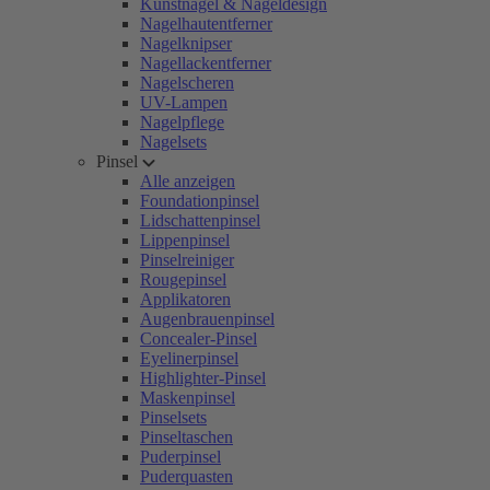
Kunstnägel & Nageldesign
Nagelhautentferner
Nagelknipser
Nagellackentferner
Nagelscheren
UV-Lampen
Nagelpflege
Nagelsets
Pinsel
Alle anzeigen
Foundationpinsel
Lidschattenpinsel
Lippenpinsel
Pinselreiniger
Rougepinsel
Applikatoren
Augenbrauenpinsel
Concealer-Pinsel
Eyelinerpinsel
Highlighter-Pinsel
Maskenpinsel
Pinselsets
Pinseltaschen
Puderpinsel
Puderquasten