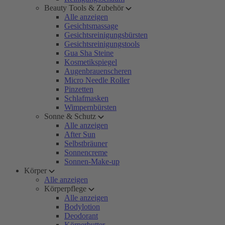
Beauty Tools & Zubehör
Alle anzeigen
Gesichtsmassage
Gesichtsreinigungsbürsten
Gesichtsreinigungstools
Gua Sha Steine
Kosmetikspiegel
Augenbrauenscheren
Micro Needle Roller
Pinzetten
Schlafmasken
Wimpernbürsten
Sonne & Schutz
Alle anzeigen
After Sun
Selbstbräuner
Sonnencreme
Sonnen-Make-up
Körper
Alle anzeigen
Körperpflege
Alle anzeigen
Bodylotion
Deodorant
Körperbutter