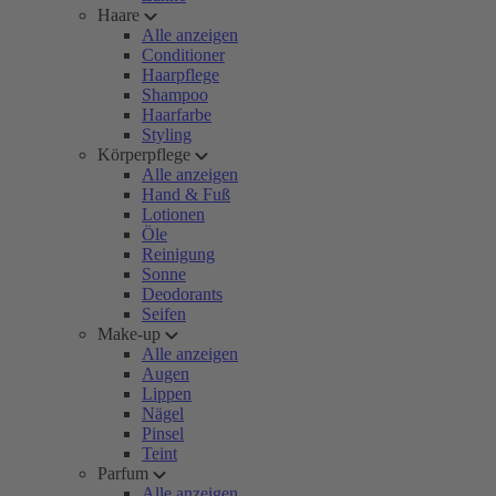
Haare
Alle anzeigen
Conditioner
Haarpflege
Shampoo
Haarfarbe
Styling
Körperpflege
Alle anzeigen
Hand & Fuß
Lotionen
Öle
Reinigung
Sonne
Deodorants
Seifen
Make-up
Alle anzeigen
Augen
Lippen
Nägel
Pinsel
Teint
Parfum
Alle anzeigen