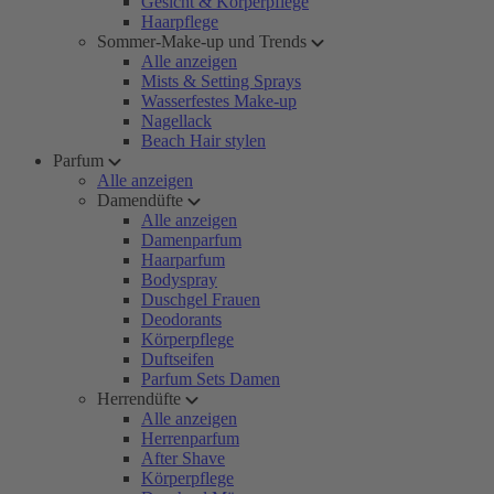
Gesicht & Körperpflege
Haarpflege
Sommer-Make-up und Trends
Alle anzeigen
Mists & Setting Sprays
Wasserfestes Make-up
Nagellack
Beach Hair stylen
Parfum
Alle anzeigen
Damendüfte
Alle anzeigen
Damenparfum
Haarparfum
Bodyspray
Duschgel Frauen
Deodorants
Körperpflege
Duftseifen
Parfum Sets Damen
Herrendüfte
Alle anzeigen
Herrenparfum
After Shave
Körperpflege