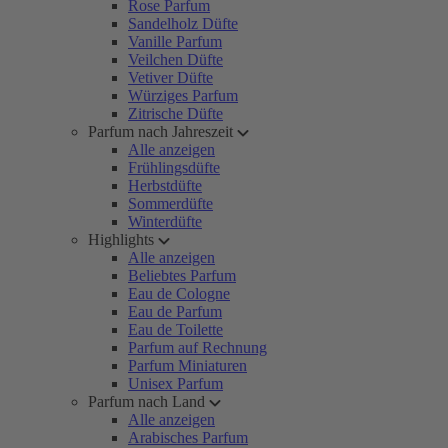
Rose Parfum
Sandelholz Düfte
Vanille Parfum
Veilchen Düfte
Vetiver Düfte
Würziges Parfum
Zitrische Düfte
Parfum nach Jahreszeit
Alle anzeigen
Frühlingsdüfte
Herbstdüfte
Sommerdüfte
Winterdüfte
Highlights
Alle anzeigen
Beliebtes Parfum
Eau de Cologne
Eau de Parfum
Eau de Toilette
Parfum auf Rechnung
Parfum Miniaturen
Unisex Parfum
Parfum nach Land
Alle anzeigen
Arabisches Parfum