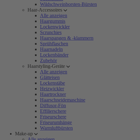
Wildschweinborsten-Bürsten
Haar-Accessoires
Alle anzeigen
Haargummis
Lockenwickler
Scrunchies
Haarspangen & -klammern
Sprühflaschen
Haarnadeln
Lockenbänder
Zubehör
Haarstyling-Geräte
Alle anzeigen
Glätteisen
Lockenstäbe
Heizwickler
Haartrockner
Haarschneidemaschine
Diffusor-Fön
Effilierschere
Friseurschere
Friseurumhänge
Warmluftbürsten
Make-up
Alle anzeigen