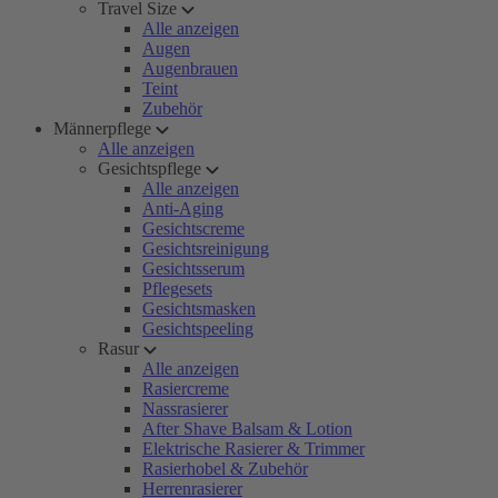
Travel Size
Alle anzeigen
Augen
Augenbrauen
Teint
Zubehör
Männerpflege
Alle anzeigen
Gesichtspflege
Alle anzeigen
Anti-Aging
Gesichtscreme
Gesichtsreinigung
Gesichtsserum
Pflegesets
Gesichtsmasken
Gesichtspeeling
Rasur
Alle anzeigen
Rasiercreme
Nassrasierer
After Shave Balsam & Lotion
Elektrische Rasierer & Trimmer
Rasierhobel & Zubehör
Herrenrasierer