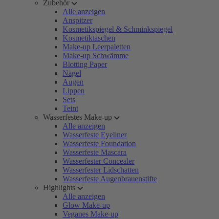
Zubehör
Alle anzeigen
Anspitzer
Kosmetikspiegel & Schminkspiegel
Kosmetiktaschen
Make-up Leerpaletten
Make-up Schwämme
Blotting Paper
Nägel
Augen
Lippen
Sets
Teint
Wasserfestes Make-up
Alle anzeigen
Wasserfeste Eyeliner
Wasserfeste Foundation
Wasserfeste Mascara
Wasserfester Concealer
Wasserfester Lidschatten
Wasserfeste Augenbrauenstifte
Highlights
Alle anzeigen
Glow Make-up
Veganes Make-up