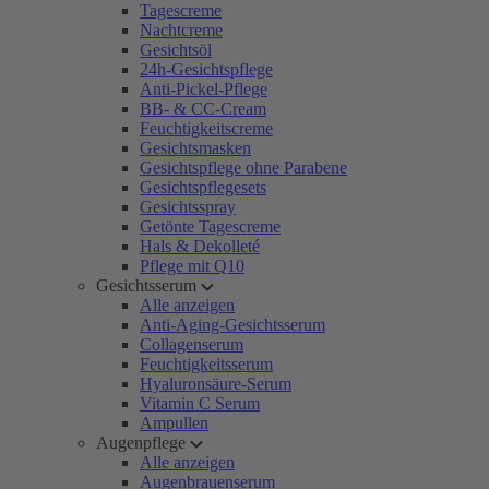
Tagescreme
Nachtcreme
Gesichtsöl
24h-Gesichtspflege
Anti-Pickel-Pflege
BB- & CC-Cream
Feuchtigkeitscreme
Gesichtsmasken
Gesichtspflege ohne Parabene
Gesichtspflegesets
Gesichtsspray
Getönte Tagescreme
Hals & Dekolleté
Pflege mit Q10
Gesichtsserum
Alle anzeigen
Anti-Aging-Gesichtsserum
Collagenserum
Feuchtigkeitsserum
Hyaluronsäure-Serum
Vitamin C Serum
Ampullen
Augenpflege
Alle anzeigen
Augenbrauenserum