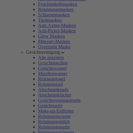
Feuchtigkeitsmasken
Reinigungsmasken
Schlammmasken
Tuchmasken
Anti-Aging-Masken
Anti-Pickel-Masken
Glow Masken
Mitesser-Masken
Overnight Maske
Gesichtsreinigung
Alle anzeigen
Gesichtspeeling
Gesichtswasser
Mizellenwasser
Reinigungsgel
Reinigungsöl
Abschminkpads
Abschminktücher
Gesichtsreinigungssets
Gesichtsseife
Make-up-Entferner
Reinigungscreme
Reinigungsmilch
Reinigungspuder
Reinigungsschaum