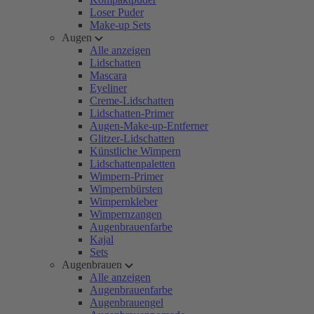
Loser Puder
Make-up Sets
Augen
Alle anzeigen
Lidschatten
Mascara
Eyeliner
Creme-Lidschatten
Lidschatten-Primer
Augen-Make-up-Entferner
Glitzer-Lidschatten
Künstliche Wimpern
Lidschattenpaletten
Wimpern-Primer
Wimpernbürsten
Wimpernkleber
Wimpernzangen
Augenbrauenfarbe
Kajal
Sets
Augenbrauen
Alle anzeigen
Augenbrauenfarbe
Augenbrauengel