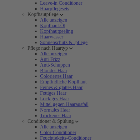
Leave-in Conditioner
Haarpflegesets
Kopfhautpflege
Alle anzeigen
Kopfhaut-Öl
Kopfhautpeeling
Haarwasser
Sonnenschutz & -pflege
Pflege nach Haartyp
Alle anzeigen
Anti-Frizz
Anti-Schuppen
Blondes Haar
Coloriertes Haar
Empfindliche Kopfhaut
Feines & glattes Haar
Fettiges Haar
Lockiges Haar
Mittel gegen Haarausfall
Normales Haar
Trockenes Haar
Conditioner & Spülung
Alle anzeigen
Color-Conditioner
Feuchtigkeits-Conditioner