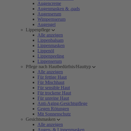
Augencreme
Augenmasken & -pads
Augenserum
Wimpernserum
Augengel
Lippenpflege
Alle anzeigen
Lippenbalsam
Lippenmasken
Lippenöl
Lippenpeeling
Lippenserum
Pflege nach Hautbedürfnis/Hauttyp
Alle anzeigen
Für fettige Haut
Für Mischhaut
Für sensible Haut
Für trockene Haut
Für unreine Haut
Anti-Aging-Gesichtspflege
Gegen Rötungen
Mit Sonnenschutz
Gesichtsmasken
Alle anzeigen
Augen- & Lippenmasken