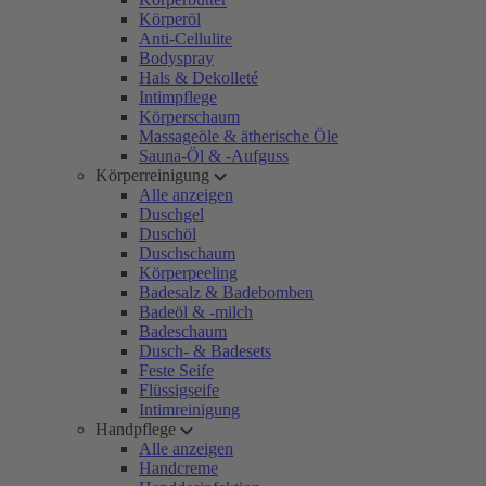
Körperöl
Anti-Cellulite
Bodyspray
Hals & Dekolleté
Intimpflege
Körperschaum
Massageöle & ätherische Öle
Sauna-Öl & -Aufguss
Körperreinigung
Alle anzeigen
Duschgel
Duschöl
Duschschaum
Körperpeeling
Badesalz & Badebomben
Badeöl & -milch
Badeschaum
Dusch- & Badesets
Feste Seife
Flüssigseife
Intimreinigung
Handpflege
Alle anzeigen
Handcreme