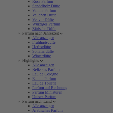
Rose Parfum
Sandelholz Düfte
Vanille Parfum
Veilchen Düfte
Vetiver Düfte
Würziges Parfum
Zitrische Düfte
Parfum nach Jahreszeit
Alle anzeigen
Frühlingsdüfte
Herbstdüfte
Sommerdüfte
Winterdüfte
Highlights
Alle anzeigen
Beliebtes Parfum
Eau de Cologne
Eau de Parfum
Eau de Toilette
Parfum auf Rechnung
Parfum Miniaturen
Unisex Parfum
Parfum nach Land
Alle anzeigen
Arabisches Parfum