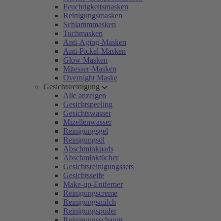
Feuchtigkeitsmasken
Reinigungsmasken
Schlammmasken
Tuchmasken
Anti-Aging-Masken
Anti-Pickel-Masken
Glow Masken
Mitesser-Masken
Overnight Maske
Gesichtsreinigung
Alle anzeigen
Gesichtspeeling
Gesichtswasser
Mizellenwasser
Reinigungsgel
Reinigungsöl
Abschminkpads
Abschminktücher
Gesichtsreinigungssets
Gesichtsseife
Make-up-Entferner
Reinigungscreme
Reinigungsmilch
Reinigungspuder
Reinigungsschaum