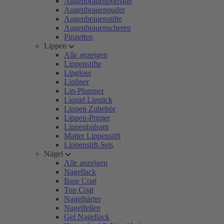
Augenbrauenpomade
Augenbrauenpuder
Augenbrauenstifte
Augenbrauenscheren
Pinzetten
Lippen
Alle anzeigen
Lippenstifte
Lipgloss
Lipliner
Lip-Plumper
Liquid Lipstick
Lippen Zubehör
Lippen-Primer
Lippenbalsam
Matter Lippenstift
Lippenstift-Sets
Nägel
Alle anzeigen
Nagellack
Base Coat
Top Coat
Nagelhärter
Nagelfeilen
Gel Nagellack