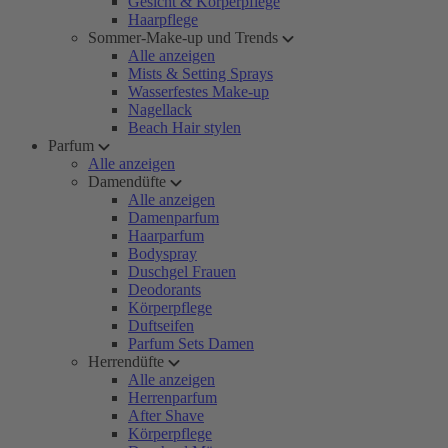
Gesicht & Körperpflege
Haarpflege
Sommer-Make-up und Trends
Alle anzeigen
Mists & Setting Sprays
Wasserfestes Make-up
Nagellack
Beach Hair stylen
Parfum
Alle anzeigen
Damendüfte
Alle anzeigen
Damenparfum
Haarparfum
Bodyspray
Duschgel Frauen
Deodorants
Körperpflege
Duftseifen
Parfum Sets Damen
Herrendüfte
Alle anzeigen
Herrenparfum
After Shave
Körperpflege