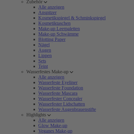
Zubehör
Alle anzeigen
Anspitzer
Kosmetikspiegel & Schminkspiegel
Kosmetiktaschen
Make-up Leerpaletten
Make-up Schwämme
Blotting Paper
Nägel
Augen
Lippen
Sets
Teint
Wasserfestes Make-up
Alle anzeigen
Wasserfeste Eyeliner
Wasserfeste Foundation
Wasserfeste Mascara
Wasserfester Concealer
Wasserfester Lidschatten
Wasserfeste Augenbrauenstifte
Highlights
Alle anzeigen
Glow Make-up
Veganes Make-up