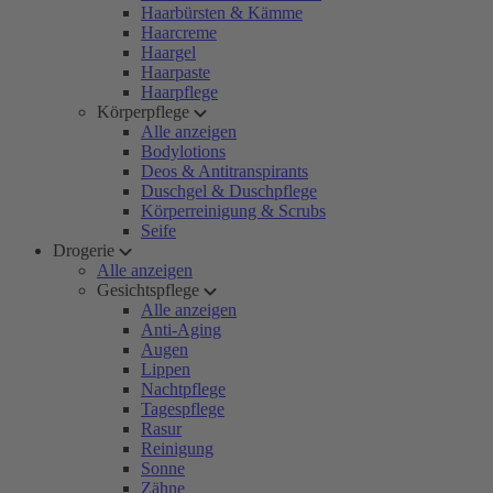
Haarbürsten & Kämme
Haarcreme
Haargel
Haarpaste
Haarpflege
Körperpflege
Alle anzeigen
Bodylotions
Deos & Antitranspirants
Duschgel & Duschpflege
Körperreinigung & Scrubs
Seife
Drogerie
Alle anzeigen
Gesichtspflege
Alle anzeigen
Anti-Aging
Augen
Lippen
Nachtpflege
Tagespflege
Rasur
Reinigung
Sonne
Zähne