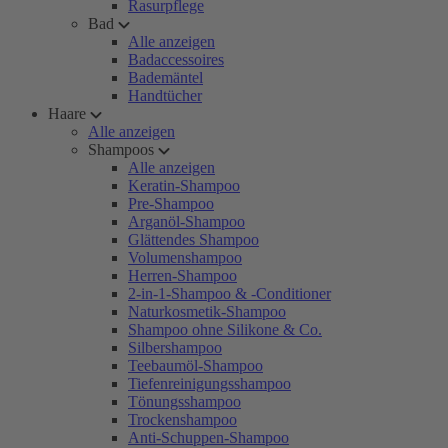
Rasurpflege
Bad
Alle anzeigen
Badaccessoires
Bademäntel
Handtücher
Haare
Alle anzeigen
Shampoos
Alle anzeigen
Keratin-Shampoo
Pre-Shampoo
Arganöl-Shampoo
Glättendes Shampoo
Volumenshampoo
Herren-Shampoo
2-in-1-Shampoo & -Conditioner
Naturkosmetik-Shampoo
Shampoo ohne Silikone & Co.
Silbershampoo
Teebaumöl-Shampoo
Tiefenreinigungsshampoo
Tönungsshampoo
Trockenshampoo
Anti-Schuppen-Shampoo