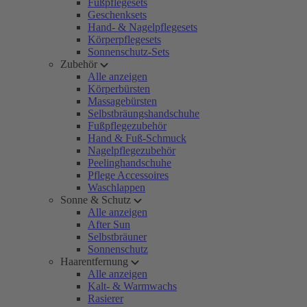
Fußpflegesets
Geschenksets
Hand- & Nagelpflegesets
Körperpflegesets
Sonnenschutz-Sets
Zubehör
Alle anzeigen
Körperbürsten
Massagebürsten
Selbstbräungshandschuhe
Fußpflegezubehör
Hand & Fuß-Schmuck
Nagelpflegezubehör
Peelinghandschuhe
Pflege Accessoires
Waschlappen
Sonne & Schutz
Alle anzeigen
After Sun
Selbstbräuner
Sonnenschutz
Haarentfernung
Alle anzeigen
Kalt- & Warmwachs
Rasierer