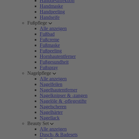
Handdesinfektion
Handmaske
Handpeeling
Handseife
Fußpflege
Alle anzeigen
Fußbad
Fußcreme
Fußmaske
Fußpeeling
Hornhautentferner
Fußgesundheit
Fußspray
Nagelpflege
Alle anzeigen
Nagelfeilen
Nagelhautentferner
Nagelknipser & -zangen
Nagelöle & -pflegestifte
Nagelscheren
Nagelhärter
Nagellack
Beauty Set
Alle anzeigen
Dusch- & Badesets