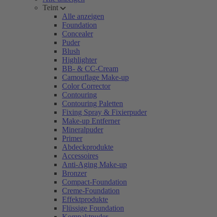
Teint
Alle anzeigen
Foundation
Concealer
Puder
Blush
Highlighter
BB- & CC-Cream
Camouflage Make-up
Color Corrector
Contouring
Contouring Paletten
Fixing Spray & Fixierpuder
Make-up Entferner
Mineralpuder
Primer
Abdeckprodukte
Accessoires
Anti-Aging Make-up
Bronzer
Compact-Foundation
Creme-Foundation
Effektprodukte
Flüssige Foundation
Kompaktpuder