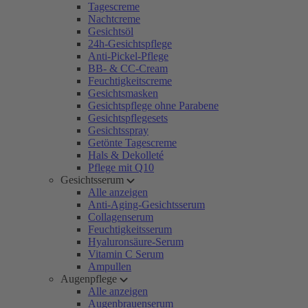
Tagescreme
Nachtcreme
Gesichtsöl
24h-Gesichtspflege
Anti-Pickel-Pflege
BB- & CC-Cream
Feuchtigkeitscreme
Gesichtsmasken
Gesichtspflege ohne Parabene
Gesichtspflegesets
Gesichtsspray
Getönte Tagescreme
Hals & Dekolleté
Pflege mit Q10
Gesichtsserum
Alle anzeigen
Anti-Aging-Gesichtsserum
Collagenserum
Feuchtigkeitsserum
Hyaluronsäure-Serum
Vitamin C Serum
Ampullen
Augenpflege
Alle anzeigen
Augenbrauenserum