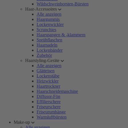
Wildschweinborsten-Bürsten
Haar-Accessoires
Alle anzeigen
Haargummis
Lockenwickler
Scrunchies
Haarspangen & -klammern
Sprühflaschen
Haarnadeln
Lockenbänder
Zubehör
Haarstyling-Geräte
Alle anzeigen
Glätteisen
Lockenstäbe
Heizwickler
Haartrockner
Haarschneidemaschine
Diffusor-Fön
Effilierschere
Friseurschere
Friseurumhänge
Warmluftbürsten
Make-up
Alle anzeigen