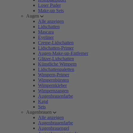
Loser Puder
Make-up Sets
Augen
Alle anzeigen
Lidschatten
Mascara
Eyeliner
Creme-Lidschatten
Lidschatten-Primer
Augen-Make-up-Entferner
Glitzer-Lidschatten
Künstliche Wimpern
Lidschattenpaletten
Wimpern-Primer
Wimpernbürsten
Wimpernkleber
Wimpernzangen
Augenbrauenfarbe
Kajal
Sets
Augenbrauen
Alle anzeigen
Augenbrauenfarbe
Augenbrauengel