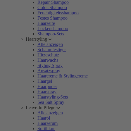
Repair-Shampoo
Color-Shampoo
Feuchtigkeitsshampoo
Festes Shampoo
Haarseife
Lockenshampoo
Shampoo-Sets
Haarstyling
Alle anzeigen
Schaumfestiger
Hitzeschutz
Haarwachs
Styling Spray
Ansatzspray
Haarcreme & Stylingcreme
Haargel
Haarpuder
Haarspray
Haarstyling-Sets
Sea Salt Spray
Leave-In Pflege
Alle anzeigen
Haaröl
Haarserum
Sprühkur