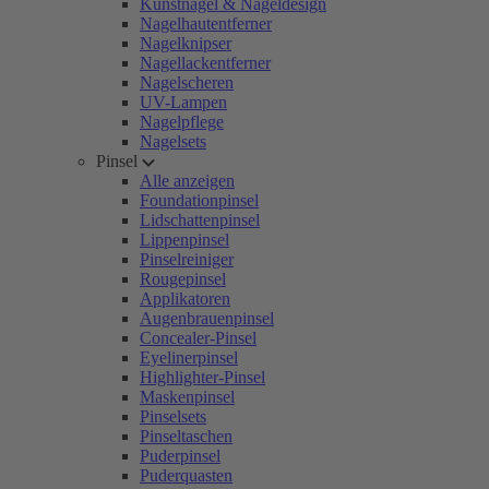
Kunstnägel & Nageldesign
Nagelhautentferner
Nagelknipser
Nagellackentferner
Nagelscheren
UV-Lampen
Nagelpflege
Nagelsets
Pinsel
Alle anzeigen
Foundationpinsel
Lidschattenpinsel
Lippenpinsel
Pinselreiniger
Rougepinsel
Applikatoren
Augenbrauenpinsel
Concealer-Pinsel
Eyelinerpinsel
Highlighter-Pinsel
Maskenpinsel
Pinselsets
Pinseltaschen
Puderpinsel
Puderquasten