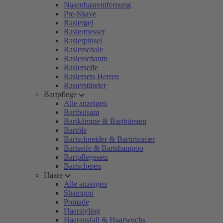
Nasenhaarentfernung
Pre-Shave
Rasiergel
Rasiermesser
Rasierpinsel
Rasierschale
Rasierschaum
Rasierseife
Rasiersets Herren
Rasierständer
Bartpflege
Alle anzeigen
Bartbalsam
Bartkämme & Bartbürsten
Bartöle
Bartschneider & Barttrimmer
Bartseife & Bartshampoo
Bartpflegesets
Bartscheren
Haare
Alle anzeigen
Shampoo
Pomade
Haarstyling
Haarausfall & Haarwuchs