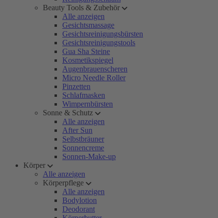
Beauty Tools & Zubehör
Alle anzeigen
Gesichtsmassage
Gesichtsreinigungsbürsten
Gesichtsreinigungstools
Gua Sha Steine
Kosmetikspiegel
Augenbrauenscheren
Micro Needle Roller
Pinzetten
Schlafmasken
Wimpernbürsten
Sonne & Schutz
Alle anzeigen
After Sun
Selbstbräuner
Sonnencreme
Sonnen-Make-up
Körper
Alle anzeigen
Körperpflege
Alle anzeigen
Bodylotion
Deodorant
Körperbutter