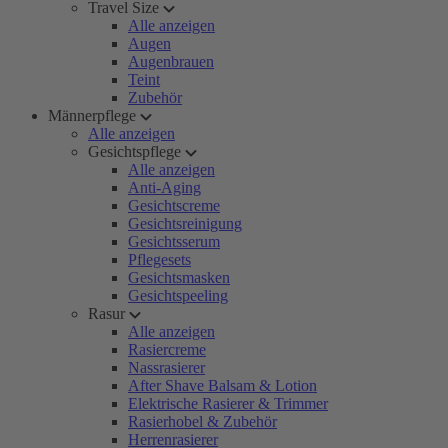
Travel Size
Alle anzeigen
Augen
Augenbrauen
Teint
Zubehör
Männerpflege
Alle anzeigen
Gesichtspflege
Alle anzeigen
Anti-Aging
Gesichtscreme
Gesichtsreinigung
Gesichtsserum
Pflegesets
Gesichtsmasken
Gesichtspeeling
Rasur
Alle anzeigen
Rasiercreme
Nassrasierer
After Shave Balsam & Lotion
Elektrische Rasierer & Trimmer
Rasierhobel & Zubehör
Herrenrasierer