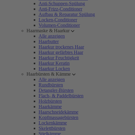
Anti-Schuppen-Spülung
Anti-Frizz-Conditioner
Aufbau & Reparatur Spülung
Locken-Conditioner
Volumen-Conditioner
Haarmaske & Haarkur
Alle anzeigen
Haarbutter
Haarkur trockenes Haar
Haarkur gefärbtes Haar
Haarkur Feuchtigkeit
Haarkur Keratin
Haarkur Locken
Haarbürsten & Kämme
Alle anzeigen
Rundbürsten
Detangler-Bürsten
Flach- & Paddelbürsten
Holzbürsten
Haarkämme
Haarschneidekämme
Kopfmassagebürsten
Lockenkämme
Skelettbürsten
Stielkämme