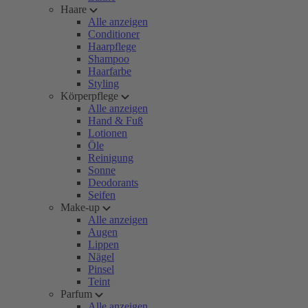
Haare
Alle anzeigen
Conditioner
Haarpflege
Shampoo
Haarfarbe
Styling
Körperpflege
Alle anzeigen
Hand & Fuß
Lotionen
Öle
Reinigung
Sonne
Deodorants
Seifen
Make-up
Alle anzeigen
Augen
Lippen
Nägel
Pinsel
Teint
Parfum
Alle anzeigen