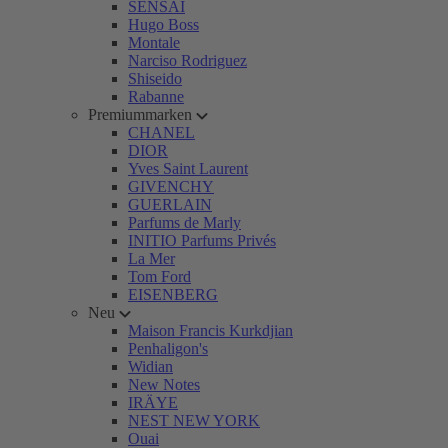
SENSAI
Hugo Boss
Montale
Narciso Rodriguez
Shiseido
Rabanne
Premiummarken
CHANEL
DIOR
Yves Saint Laurent
GIVENCHY
GUERLAIN
Parfums de Marly
INITIO Parfums Privés
La Mer
Tom Ford
EISENBERG
Neu
Maison Francis Kurkdjian
Penhaligon's
Widian
New Notes
IRÄYE
NEST NEW YORK
Ouai