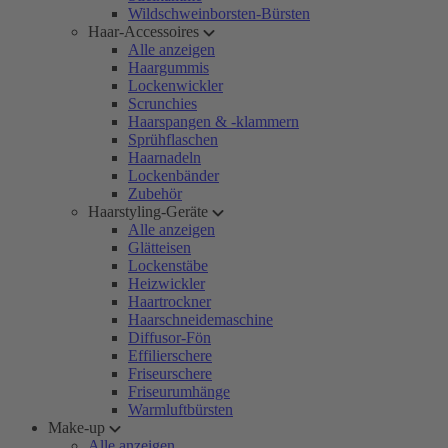
Wildschweinborsten-Bürsten
Haar-Accessoires
Alle anzeigen
Haargummis
Lockenwickler
Scrunchies
Haarspangen & -klammern
Sprühflaschen
Haarnadeln
Lockenbänder
Zubehör
Haarstyling-Geräte
Alle anzeigen
Glätteisen
Lockenstäbe
Heizwickler
Haartrockner
Haarschneidemaschine
Diffusor-Fön
Effilierschere
Friseurschere
Friseurumhänge
Warmluftbürsten
Make-up
Alle anzeigen