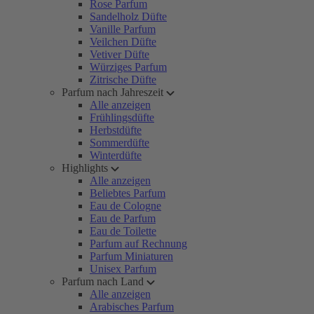
Rose Parfum
Sandelholz Düfte
Vanille Parfum
Veilchen Düfte
Vetiver Düfte
Würziges Parfum
Zitrische Düfte
Parfum nach Jahreszeit
Alle anzeigen
Frühlingsdüfte
Herbstdüfte
Sommerdüfte
Winterdüfte
Highlights
Alle anzeigen
Beliebtes Parfum
Eau de Cologne
Eau de Parfum
Eau de Toilette
Parfum auf Rechnung
Parfum Miniaturen
Unisex Parfum
Parfum nach Land
Alle anzeigen
Arabisches Parfum