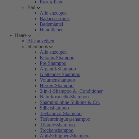
Rasurpflege
Bad
Alle anzeigen
Badaccessoires
Bademäntel
Handtücher
Haare
Alle anzeigen
Shampoos
Alle anzeigen
Keratin-Shampoo
Pre-Shampoo
Arganöl-Shampoo
Glättendes Shampoo
Volumenshampoo
Herren-Shampoo
2-in-1-Shampoo & -Conditioner
Naturkosmetik-Shampoo
Shampoo ohne Silikone & Co.
Silbershampoo
Teebaumöl-Shampoo
Tiefenreinigungsshampoo
Tönungsshampoo
Trockenshampoo
Anti-Schuppen-Shampoo