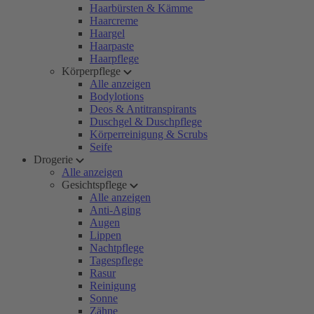
Haarbürsten & Kämme
Haarcreme
Haargel
Haarpaste
Haarpflege
Körperpflege
Alle anzeigen
Bodylotions
Deos & Antitranspirants
Duschgel & Duschpflege
Körperreinigung & Scrubs
Seife
Drogerie
Alle anzeigen
Gesichtspflege
Alle anzeigen
Anti-Aging
Augen
Lippen
Nachtpflege
Tagespflege
Rasur
Reinigung
Sonne
Zähne