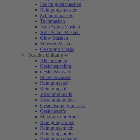
Feuchtigkeitsmasken
Reinigungsmasken
Schlammmasken
Tuchmasken
Anti-Aging-Masken
Anti-Pickel-Masken
Glow Masken
Mitesser-Masken
Overnight Maske
Gesichtsreinigung
Alle anzeigen
Gesichtspeeling
Gesichtswasser
Mizellenwasser
Reinigungsgel
Reinigungsöl
Abschminkpads
Abschminktücher
Gesichtsreinigungssets
Gesichtsseife
Make-up-Entferner
Reinigungscreme
Reinigungsmilch
Reinigungspuder
Reinigungsschaum