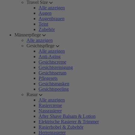
Travel Size
Alle anzeigen
Augen
Augenbrauen
Teint
Zubehör
Männerpflege
Alle anzeigen
Gesichtspflege
Alle anzeigen
Anti-Aging
Gesichtscreme
Gesichtsreinigung
Gesichtsserum
Pflegesets
Gesichtsmasken
Gesichtspeeling
Rasur
Alle anzeigen
Rasiercreme
Nassrasierer
After Shave Balsam & Lotion
Elektrische Rasierer & Trimmer
Rasierhobel & Zubehör
Herrenrasierer