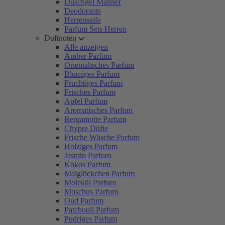
Duschgel Männer
Deodorants
Herrenseife
Parfum Sets Herren
Duftnoten
Alle anzeigen
Amber Parfum
Orientalisches Parfum
Blumiges Parfum
Fruchtiges Parfum
Frisches Parfum
Apfel Parfum
Aromatisches Parfum
Bergamotte Parfum
Chypre Düfte
Frische Wäsche Parfum
Holziges Parfum
Jasmin Parfum
Kokos Parfum
Maiglöckchen Parfum
Molekül Parfum
Moschus Parfum
Oud Parfum
Patchouli Parfum
Pudriges Parfum