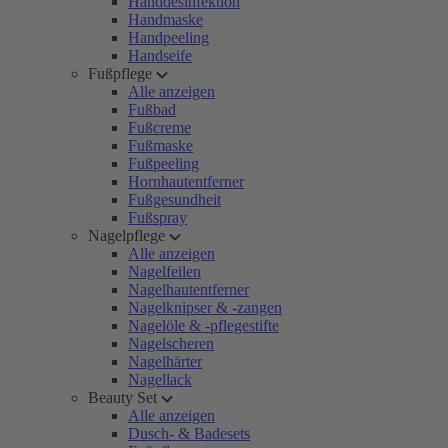
Handdesinfektion
Handmaske
Handpeeling
Handseife
Fußpflege
Alle anzeigen
Fußbad
Fußcreme
Fußmaske
Fußpeeling
Hornhautentferner
Fußgesundheit
Fußspray
Nagelpflege
Alle anzeigen
Nagelfeilen
Nagelhautentferner
Nagelknipser & -zangen
Nagelöle & -pflegestifte
Nagelscheren
Nagelhärter
Nagellack
Beauty Set
Alle anzeigen
Dusch- & Badesets