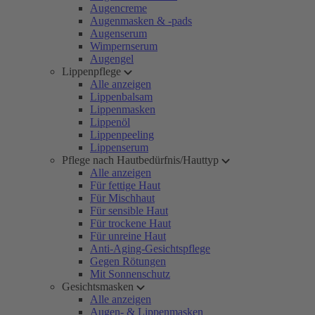
Augencreme
Augenmasken & -pads
Augenserum
Wimpernserum
Augengel
Lippenpflege
Alle anzeigen
Lippenbalsam
Lippenmasken
Lippenöl
Lippenpeeling
Lippenserum
Pflege nach Hautbedürfnis/Hauttyp
Alle anzeigen
Für fettige Haut
Für Mischhaut
Für sensible Haut
Für trockene Haut
Für unreine Haut
Anti-Aging-Gesichtspflege
Gegen Rötungen
Mit Sonnenschutz
Gesichtsmasken
Alle anzeigen
Augen- & Lippenmasken