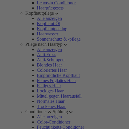
Leave-in Conditioner
Haarpflegesets
Kopfhautpflege
Alle anzeigen
Kopfhaut-Öl
Kopfhautpeeling
Haarwasser
Sonnenschutz & -pflege
Pflege nach Haartyp
Alle anzeigen
Anti-Frizz
Anti-Schuppen
Blondes Haar
Coloriertes Haar
Empfindliche Kopfhaut
Feines & glattes Haar
Fettiges Haar
Lockiges Haar
Mittel gegen Haarausfall
Normales Haar
Trockenes Haar
Conditioner & Spülung
Alle anzeigen
Color-Conditioner
Feuchtigkeits-Conditioner