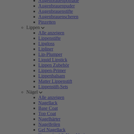
Augenbrauenpomade
Augenbrauenpuder
Augenbrauenstifte
Augenbrauenscheren
Pinzetten
Lippen
Alle anzeigen
Lippenstifte
Lipgloss
Lipliner
Lip-Plumper
Liquid Lipstick
Lippen Zubehör
Lippen-Primer
Lippenbalsam
Matter Lippenstift
Lippenstift-Sets
Nägel
Alle anzeigen
Nagellack
Base Coat
Top Coat
Nagelhärter
Nagelfeilen
Gel Nagellack