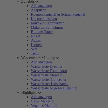
Zubehör
Alle anzeigen
Anspitzer
Kosmetikspiegel & Schminkspiegel
Kosmetiktaschen
Make-up Leerpaletten
Make-up Schwämme
Blotting Paper
Nägel
Augen
Lippen
Sets
Teint
Wasserfestes Make-up
Alle anzeigen
Wasserfeste Eyeliner
Wasserfeste Foundation
Wasserfeste Mascara
Wasserfester Concealer
Wasserfester Lidschatten
Wasserfeste Augenbrauenstifte
Highlights
Alle anzeigen
Glow Make-up
Veganes Make-up