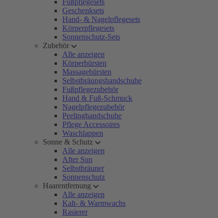
Fußpflegesets
Geschenksets
Hand- & Nagelpflegesets
Körperpflegesets
Sonnenschutz-Sets
Zubehör
Alle anzeigen
Körperbürsten
Massagebürsten
Selbstbräungshandschuhe
Fußpflegezubehör
Hand & Fuß-Schmuck
Nagelpflegezubehör
Peelinghandschuhe
Pflege Accessoires
Waschlappen
Sonne & Schutz
Alle anzeigen
After Sun
Selbstbräuner
Sonnenschutz
Haarentfernung
Alle anzeigen
Kalt- & Warmwachs
Rasierer