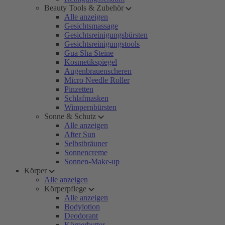
Beauty Tools & Zubehör
Alle anzeigen
Gesichtsmassage
Gesichtsreinigungsbürsten
Gesichtsreinigungstools
Gua Sha Steine
Kosmetikspiegel
Augenbrauenscheren
Micro Needle Roller
Pinzetten
Schlafmasken
Wimpernbürsten
Sonne & Schutz
Alle anzeigen
After Sun
Selbstbräuner
Sonnencreme
Sonnen-Make-up
Körper
Alle anzeigen
Körperpflege
Alle anzeigen
Bodylotion
Deodorant
Körperbutter