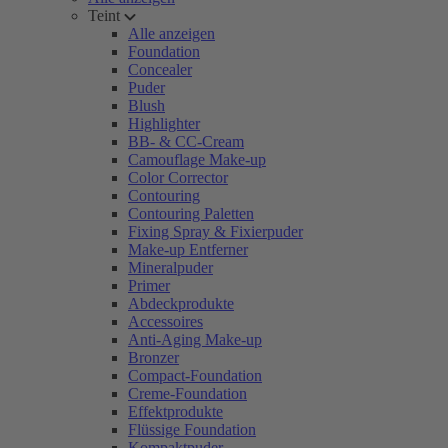
Teint
Alle anzeigen
Foundation
Concealer
Puder
Blush
Highlighter
BB- & CC-Cream
Camouflage Make-up
Color Corrector
Contouring
Contouring Paletten
Fixing Spray & Fixierpuder
Make-up Entferner
Mineralpuder
Primer
Abdeckprodukte
Accessoires
Anti-Aging Make-up
Bronzer
Compact-Foundation
Creme-Foundation
Effektprodukte
Flüssige Foundation
Kompaktpuder