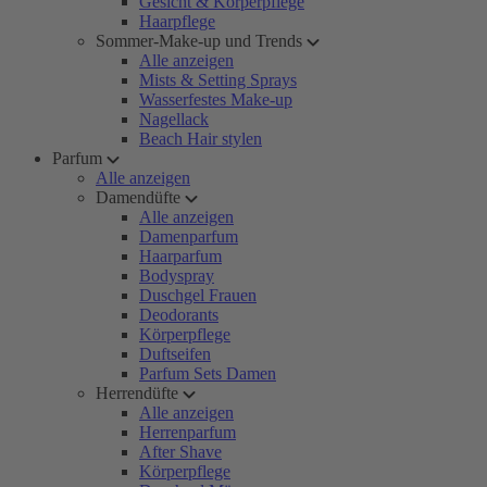
Gesicht & Körperpflege
Haarpflege
Sommer-Make-up und Trends
Alle anzeigen
Mists & Setting Sprays
Wasserfestes Make-up
Nagellack
Beach Hair stylen
Parfum
Alle anzeigen
Damendüfte
Alle anzeigen
Damenparfum
Haarparfum
Bodyspray
Duschgel Frauen
Deodorants
Körperpflege
Duftseifen
Parfum Sets Damen
Herrendüfte
Alle anzeigen
Herrenparfum
After Shave
Körperpflege