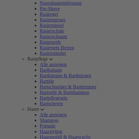
Nasenhaarentfernung
Pre-Shave
Rasiergel
Rasiermesser
Rasierpinsel
Rasierschale
Rasierschaum
Rasierseife
Rasiersets Herren
Rasierständer
Bartpflege
Alle anzeigen
Bartbalsam
Bartkämme & Bartbürsten
Bartöle
Bartschneider & Barttrimmer
Bartseife & Bartshampoo
Bartpflegesets
Bartscheren
Haare
Alle anzeigen
Shampoo
Pomade
Haarstyling
Haarausfall & Haarwuchs