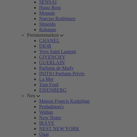
SENSAI
Hugo Boss
Montale
Narciso Rodriguez
Shiseido
Rabanne
Premiummarken
CHANEL
DIOR
Yves Saint Laurent
GIVENCHY
GUERLAIN
Parfums de Marly
INITIO Parfums Privés
La Mer
Tom Ford
EISENBERG
Neu
Maison Francis Kurkdjian
Penhaligon's
Widian
New Notes
IRÄYE
NEST NEW YORK
Ouai