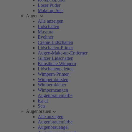
Loser Puder
Make-up Sets
Augen
Alle anzeigen
Lidschatten
Mascara
Eyeliner
Creme-Lidschatten
Lidschatten-Primer
Augen-Make-up-Entferner
Glitzer-Lidschatten
Künstliche Wimpern
Lidschattenpaletten
Wimpern-Primer
Wimpernbürsten
Wimpernkleber
Wimpernzangen
Augenbrauenfarbe
Kajal
Sets
Augenbrauen
Alle anzeigen
Augenbrauenfarbe
Augenbrauengel