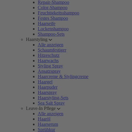
Repair-Shampoo
Color-Shampoo
Feuchtigkeitsshampoo
Festes Shampoo
Haarseife
Lockenshampoo
Shampoo-Sets
Haarstyling
Alle anzeigen
Schaumfestiger
Hitzeschutz
Haarwachs
Styling Spray
Ansatzspray
Haarcreme & Stylingcreme
Haargel
Haarpuder
Haarspray
Haarstyling-Sets
Sea Salt Spray
Leave-In Pflege
Alle anzeigen
Haaröl
Haarserum
Sprühkur