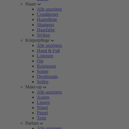
Haare
Alle anzeigen
Conditioner
Haarpflege
Shampoo
Haarfarbe
Styling
Körperpflege
Alle anzeigen
Hand & Fuß
Lotionen
Öle
Reinigung
Sonne
Deodorants
Seifen
Make-up
Alle anzeigen
Augen
Lippen
Nägel
Pinsel
Teint
Parfum
Alle anzeigen