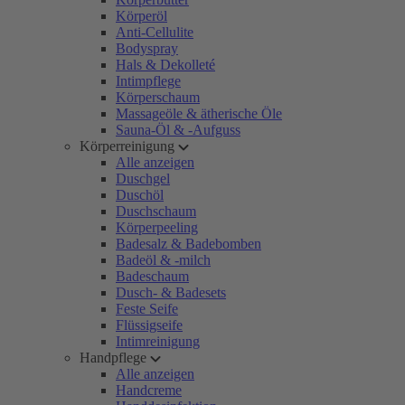
Körperöl
Anti-Cellulite
Bodyspray
Hals & Dekolleté
Intimpflege
Körperschaum
Massageöle & ätherische Öle
Sauna-Öl & -Aufguss
Körperreinigung
Alle anzeigen
Duschgel
Duschöl
Duschschaum
Körperpeeling
Badesalz & Badebomben
Badeöl & -milch
Badeschaum
Dusch- & Badesets
Feste Seife
Flüssigseife
Intimreinigung
Handpflege
Alle anzeigen
Handcreme