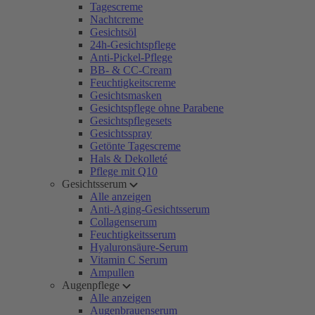
Tagescreme
Nachtcreme
Gesichtsöl
24h-Gesichtspflege
Anti-Pickel-Pflege
BB- & CC-Cream
Feuchtigkeitscreme
Gesichtsmasken
Gesichtspflege ohne Parabene
Gesichtspflegesets
Gesichtsspray
Getönte Tagescreme
Hals & Dekolleté
Pflege mit Q10
Gesichtsserum
Alle anzeigen
Anti-Aging-Gesichtsserum
Collagenserum
Feuchtigkeitsserum
Hyaluronsäure-Serum
Vitamin C Serum
Ampullen
Augenpflege
Alle anzeigen
Augenbrauenserum