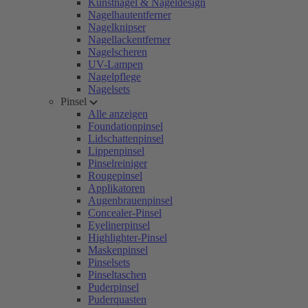
Kunstnägel & Nageldesign
Nagelhautentferner
Nagelknipser
Nagellackentferner
Nagelscheren
UV-Lampen
Nagelpflege
Nagelsets
Pinsel
Alle anzeigen
Foundationpinsel
Lidschattenpinsel
Lippenpinsel
Pinselreiniger
Rougepinsel
Applikatoren
Augenbrauenpinsel
Concealer-Pinsel
Eyelinerpinsel
Highlighter-Pinsel
Maskenpinsel
Pinselsets
Pinseltaschen
Puderpinsel
Puderquasten