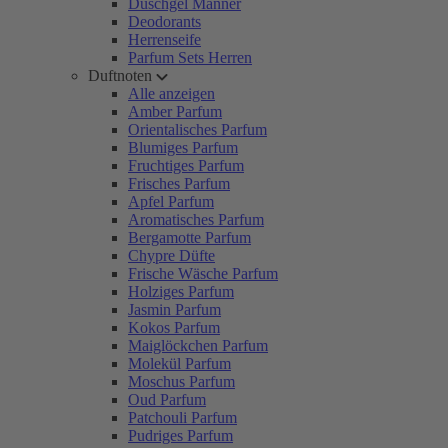
Duschgel Männer
Deodorants
Herrenseife
Parfum Sets Herren
Duftnoten
Alle anzeigen
Amber Parfum
Orientalisches Parfum
Blumiges Parfum
Fruchtiges Parfum
Frisches Parfum
Apfel Parfum
Aromatisches Parfum
Bergamotte Parfum
Chypre Düfte
Frische Wäsche Parfum
Holziges Parfum
Jasmin Parfum
Kokos Parfum
Maiglöckchen Parfum
Molekül Parfum
Moschus Parfum
Oud Parfum
Patchouli Parfum
Pudriges Parfum