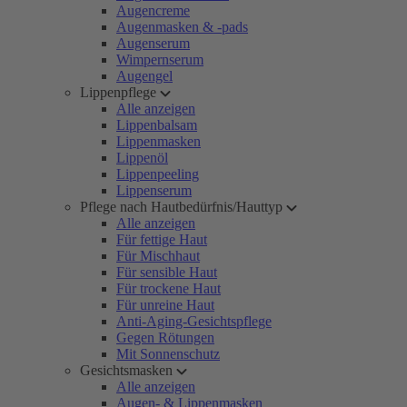
Augencreme
Augenmasken & -pads
Augenserum
Wimpernserum
Augengel
Lippenpflege
Alle anzeigen
Lippenbalsam
Lippenmasken
Lippenöl
Lippenpeeling
Lippenserum
Pflege nach Hautbedürfnis/Hauttyp
Alle anzeigen
Für fettige Haut
Für Mischhaut
Für sensible Haut
Für trockene Haut
Für unreine Haut
Anti-Aging-Gesichtspflege
Gegen Rötungen
Mit Sonnenschutz
Gesichtsmasken
Alle anzeigen
Augen- & Lippenmasken