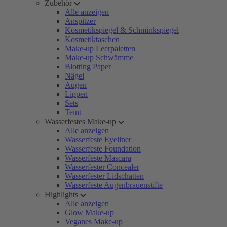
Zubehör
Alle anzeigen
Anspitzer
Kosmetikspiegel & Schminkspiegel
Kosmetiktaschen
Make-up Leerpaletten
Make-up Schwämme
Blotting Paper
Nägel
Augen
Lippen
Sets
Teint
Wasserfestes Make-up
Alle anzeigen
Wasserfeste Eyeliner
Wasserfeste Foundation
Wasserfeste Mascara
Wasserfester Concealer
Wasserfester Lidschatten
Wasserfeste Augenbrauenstifte
Highlights
Alle anzeigen
Glow Make-up
Veganes Make-up