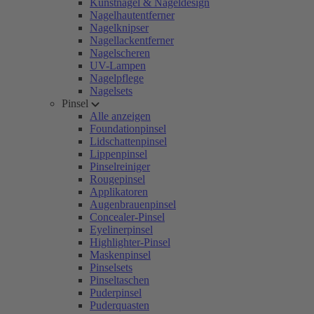
Kunstnägel & Nageldesign
Nagelhautentferner
Nagelknipser
Nagellackentferner
Nagelscheren
UV-Lampen
Nagelpflege
Nagelsets
Pinsel
Alle anzeigen
Foundationpinsel
Lidschattenpinsel
Lippenpinsel
Pinselreiniger
Rougepinsel
Applikatoren
Augenbrauenpinsel
Concealer-Pinsel
Eyelinerpinsel
Highlighter-Pinsel
Maskenpinsel
Pinselsets
Pinseltaschen
Puderpinsel
Puderquasten