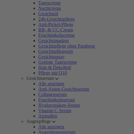
Tagescreme
Nachtcreme
Gesichtsöl
24h-Gesichtspflege
Anti-Pickel-Pflege
BB- & CC-Cream
Feuchtigkeitscreme
Gesichtsmasken
Gesichtspflege ohne Parabene
Gesichtspflegesets
Gesichtsspray
Getönte Tagescreme
Hals & Dekolleté
Pflege mit Q10
Gesichtsserum
Alle anzeigen
Anti-Aging-Gesichtsserum
Collagenserum
Feuchtigkeitsserum
Hyaluronsäure-Serum
Vitamin C Serum
Ampullen
Augenpflege
Alle anzeigen
Augenbrauenserum