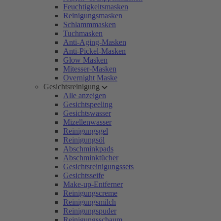
Feuchtigkeitsmasken
Reinigungsmasken
Schlammmasken
Tuchmasken
Anti-Aging-Masken
Anti-Pickel-Masken
Glow Masken
Mitesser-Masken
Overnight Maske
Gesichtsreinigung
Alle anzeigen
Gesichtspeeling
Gesichtswasser
Mizellenwasser
Reinigungsgel
Reinigungsöl
Abschminkpads
Abschminktücher
Gesichtsreinigungssets
Gesichtsseife
Make-up-Entferner
Reinigungscreme
Reinigungsmilch
Reinigungspuder
Reinigungsschaum