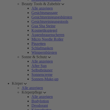
Beauty Tools & Zubehör
Alle anzeigen
Gesichtsmassage
Gesichtsreinigungsbürsten
Gesichtsreinigungstools
Gua Sha Steine
Kosmetikspiegel
Augenbrauenscheren
Micro Needle Roller
Pinzetten
Schlafmasken
Wimpernbürsten
Sonne & Schutz
Alle anzeigen
After Sun
Selbstbräuner
Sonnencreme
Sonnen-Make-up
Körper
Alle anzeigen
Körperpflege
Alle anzeigen
Bodylotion
Deodorant
Körperbutter