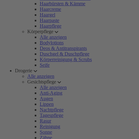
Haarbürsten & Kämme
Haarcreme
Haargel
Haarpaste
Haarpflege
Körperpflege
Alle anzeigen
Bodylotions
Deos & Antitranspirants
Duschgel & Duschpflege
Körperreinigung & Scrubs
Seife
Drogerie
Alle anzeigen
Gesichtspflege
Alle anzeigen
Anti-Aging
Augen
Lippen
Nachtpflege
Tagespflege
Rasur
Reinigung
Sonne
Zähne