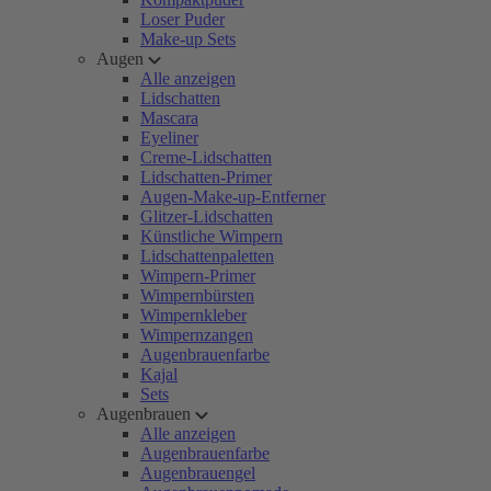
Loser Puder
Make-up Sets
Augen
Alle anzeigen
Lidschatten
Mascara
Eyeliner
Creme-Lidschatten
Lidschatten-Primer
Augen-Make-up-Entferner
Glitzer-Lidschatten
Künstliche Wimpern
Lidschattenpaletten
Wimpern-Primer
Wimpernbürsten
Wimpernkleber
Wimpernzangen
Augenbrauenfarbe
Kajal
Sets
Augenbrauen
Alle anzeigen
Augenbrauenfarbe
Augenbrauengel