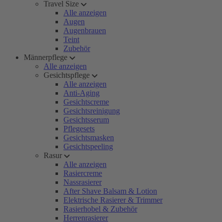
Travel Size
Alle anzeigen
Augen
Augenbrauen
Teint
Zubehör
Männerpflege
Alle anzeigen
Gesichtspflege
Alle anzeigen
Anti-Aging
Gesichtscreme
Gesichtsreinigung
Gesichtsserum
Pflegesets
Gesichtsmasken
Gesichtspeeling
Rasur
Alle anzeigen
Rasiercreme
Nassrasierer
After Shave Balsam & Lotion
Elektrische Rasierer & Trimmer
Rasierhobel & Zubehör
Herrenrasierer