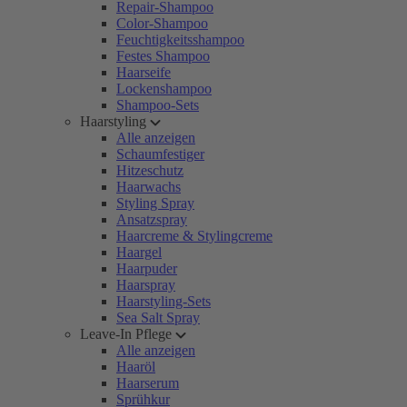
Repair-Shampoo
Color-Shampoo
Feuchtigkeitsshampoo
Festes Shampoo
Haarseife
Lockenshampoo
Shampoo-Sets
Haarstyling
Alle anzeigen
Schaumfestiger
Hitzeschutz
Haarwachs
Styling Spray
Ansatzspray
Haarcreme & Stylingcreme
Haargel
Haarpuder
Haarspray
Haarstyling-Sets
Sea Salt Spray
Leave-In Pflege
Alle anzeigen
Haaröl
Haarserum
Sprühkur