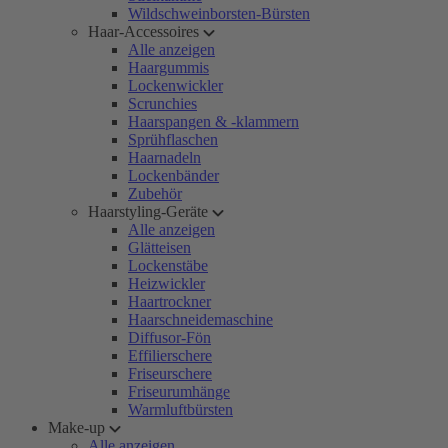
Wildschweinborsten-Bürsten
Haar-Accessoires
Alle anzeigen
Haargummis
Lockenwickler
Scrunchies
Haarspangen & -klammern
Sprühflaschen
Haarnadeln
Lockenbänder
Zubehör
Haarstyling-Geräte
Alle anzeigen
Glätteisen
Lockenstäbe
Heizwickler
Haartrockner
Haarschneidemaschine
Diffusor-Fön
Effilierschere
Friseurschere
Friseurumhänge
Warmluftbürsten
Make-up
Alle anzeigen