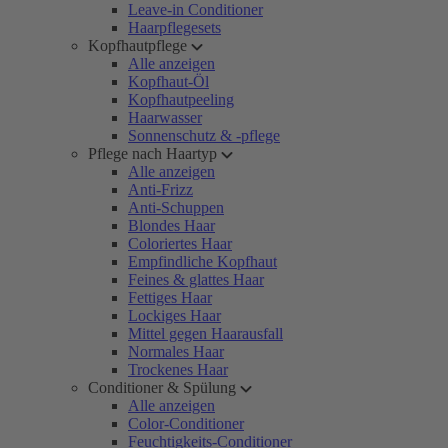
Leave-in Conditioner
Haarpflegesets
Kopfhautpflege
Alle anzeigen
Kopfhaut-Öl
Kopfhautpeeling
Haarwasser
Sonnenschutz & -pflege
Pflege nach Haartyp
Alle anzeigen
Anti-Frizz
Anti-Schuppen
Blondes Haar
Coloriertes Haar
Empfindliche Kopfhaut
Feines & glattes Haar
Fettiges Haar
Lockiges Haar
Mittel gegen Haarausfall
Normales Haar
Trockenes Haar
Conditioner & Spülung
Alle anzeigen
Color-Conditioner
Feuchtigkeits-Conditioner