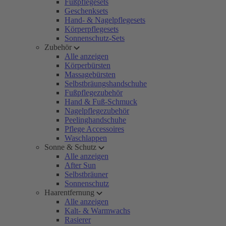
Fußpflegesets
Geschenksets
Hand- & Nagelpflegesets
Körperpflegesets
Sonnenschutz-Sets
Zubehör
Alle anzeigen
Körperbürsten
Massagebürsten
Selbstbräungshandschuhe
Fußpflegezubehör
Hand & Fuß-Schmuck
Nagelpflegezubehör
Peelinghandschuhe
Pflege Accessoires
Waschlappen
Sonne & Schutz
Alle anzeigen
After Sun
Selbstbräuner
Sonnenschutz
Haarentfernung
Alle anzeigen
Kalt- & Warmwachs
Rasierer