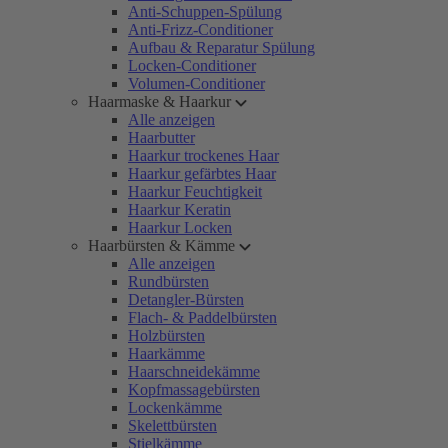
Anti-Schuppen-Spülung
Anti-Frizz-Conditioner
Aufbau & Reparatur Spülung
Locken-Conditioner
Volumen-Conditioner
Haarmaske & Haarkur
Alle anzeigen
Haarbutter
Haarkur trockenes Haar
Haarkur gefärbtes Haar
Haarkur Feuchtigkeit
Haarkur Keratin
Haarkur Locken
Haarbürsten & Kämme
Alle anzeigen
Rundbürsten
Detangler-Bürsten
Flach- & Paddelbürsten
Holzbürsten
Haarkämme
Haarschneidekämme
Kopfmassagebürsten
Lockenkämme
Skelettbürsten
Stielkämme