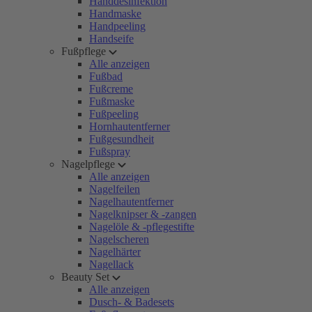
Handdesinfektion
Handmaske
Handpeeling
Handseife
Fußpflege
Alle anzeigen
Fußbad
Fußcreme
Fußmaske
Fußpeeling
Hornhautentferner
Fußgesundheit
Fußspray
Nagelpflege
Alle anzeigen
Nagelfeilen
Nagelhautentferner
Nagelknipser & -zangen
Nagelöle & -pflegestifte
Nagelscheren
Nagelhärter
Nagellack
Beauty Set
Alle anzeigen
Dusch- & Badesets