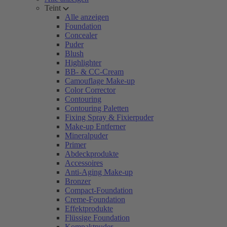
Teint
Alle anzeigen
Foundation
Concealer
Puder
Blush
Highlighter
BB- & CC-Cream
Camouflage Make-up
Color Corrector
Contouring
Contouring Paletten
Fixing Spray & Fixierpuder
Make-up Entferner
Mineralpuder
Primer
Abdeckprodukte
Accessoires
Anti-Aging Make-up
Bronzer
Compact-Foundation
Creme-Foundation
Effektprodukte
Flüssige Foundation
Kompaktpuder