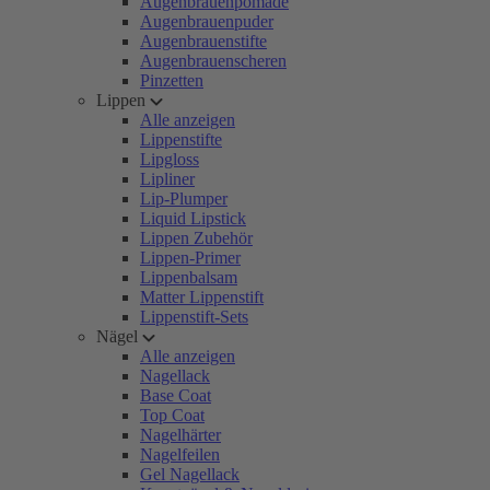
Augenbrauenpomade
Augenbrauenpuder
Augenbrauenstifte
Augenbrauenscheren
Pinzetten
Lippen
Alle anzeigen
Lippenstifte
Lipgloss
Lipliner
Lip-Plumper
Liquid Lipstick
Lippen Zubehör
Lippen-Primer
Lippenbalsam
Matter Lippenstift
Lippenstift-Sets
Nägel
Alle anzeigen
Nagellack
Base Coat
Top Coat
Nagelhärter
Nagelfeilen
Gel Nagellack