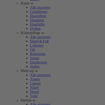
Haare
Alle anzeigen
Conditioner
Haarpflege
Shampoo
Haarfarbe
Styling
Körperpflege
Alle anzeigen
Hand & Fuß
Lotionen
Öle
Reinigung
Sonne
Deodorants
Seifen
Make-up
Alle anzeigen
Augen
Lippen
Nägel
Pinsel
Teint
Parfum
Alle anzeigen