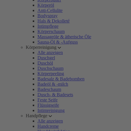
Körperöl
Anti-Cellulite
Bodyspray
Hals & Dekolleté
Intimpflege
Körperschaum
Massageöle & ätherische Öle
Sauna-Öl & -Aufguss
Körperreinigung
Alle anzeigen
Duschgel
Duschöl
Duschschaum
Körperpeeling
Badesalz & Badebomben
Badeöl & -milch
Badeschaum
Dusch- & Badesets
Feste Seife
Flüssigseife
Intimreinigung
Handpflege
Alle anzeigen
Handcreme