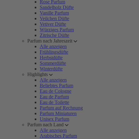
Rose Parfum
Sandelholz Düfte
Vanille Parfum
Veilchen Düfte
Vetiver Düfte
Würziges Parfum
Zitrische Düfte
Parfum nach Jahreszeit
Alle anzeigen
Frühlingsdüfte
Herbstdüfte
Sommerdüfte
Winterdüfte
Highlights
Alle anzeigen
Beliebtes Parfum
Eau de Cologne
Eau de Parfum
Eau de Toilette
Parfum auf Rechnung
Parfum Miniaturen
Unisex Parfum
Parfum nach Land
Alle anzeigen
Arabisches Parfum