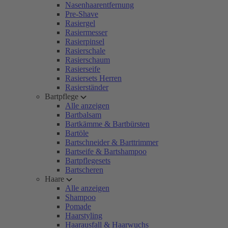
Nasenhaarentfernung
Pre-Shave
Rasiergel
Rasiermesser
Rasierpinsel
Rasierschale
Rasierschaum
Rasierseife
Rasiersets Herren
Rasierständer
Bartpflege
Alle anzeigen
Bartbalsam
Bartkämme & Bartbürsten
Bartöle
Bartschneider & Barttrimmer
Bartseife & Bartshampoo
Bartpflegesets
Bartscheren
Haare
Alle anzeigen
Shampoo
Pomade
Haarstyling
Haarausfall & Haarwuchs