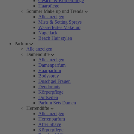
Gesicht & Körperpflege
Haarpflege
Sommer-Make-up und Trends
Alle anzeigen
Mists & Setting Sprays
Wasserfestes Make-up
Nagellack
Beach Hair stylen
Parfum
Alle anzeigen
Damendüfte
Alle anzeigen
Damenparfum
Haarparfum
Bodyspray
Duschgel Frauen
Deodorants
Körperpflege
Duftseifen
Parfum Sets Damen
Herrendüfte
Alle anzeigen
Herrenparfum
After Shave
Körperpflege