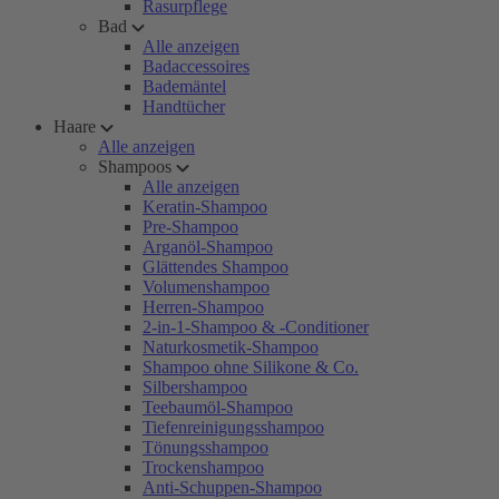
Rasurpflege
Bad
Alle anzeigen
Badaccessoires
Bademäntel
Handtücher
Haare
Alle anzeigen
Shampoos
Alle anzeigen
Keratin-Shampoo
Pre-Shampoo
Arganöl-Shampoo
Glättendes Shampoo
Volumenshampoo
Herren-Shampoo
2-in-1-Shampoo & -Conditioner
Naturkosmetik-Shampoo
Shampoo ohne Silikone & Co.
Silbershampoo
Teebaumöl-Shampoo
Tiefenreinigungsshampoo
Tönungsshampoo
Trockenshampoo
Anti-Schuppen-Shampoo