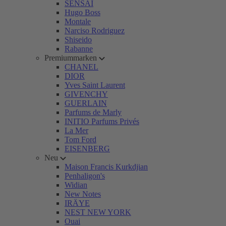
SENSAI
Hugo Boss
Montale
Narciso Rodriguez
Shiseido
Rabanne
Premiummarken
CHANEL
DIOR
Yves Saint Laurent
GIVENCHY
GUERLAIN
Parfums de Marly
INITIO Parfums Privés
La Mer
Tom Ford
EISENBERG
Neu
Maison Francis Kurkdjian
Penhaligon's
Widian
New Notes
IRÄYE
NEST NEW YORK
Ouai