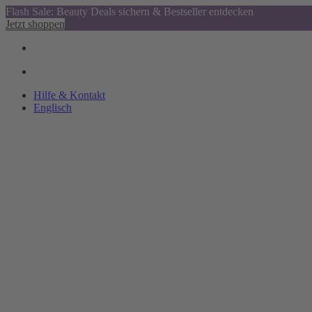
Flash Sale: Beauty Deals sichern & Bestseller entdecken
Jetzt shoppen
Hilfe & Kontakt
Englisch