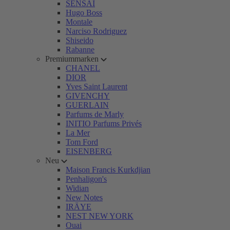
SENSAI
Hugo Boss
Montale
Narciso Rodriguez
Shiseido
Rabanne
Premiummarken
CHANEL
DIOR
Yves Saint Laurent
GIVENCHY
GUERLAIN
Parfums de Marly
INITIO Parfums Privés
La Mer
Tom Ford
EISENBERG
Neu
Maison Francis Kurkdjian
Penhaligon's
Widian
New Notes
IRÄYE
NEST NEW YORK
Ouai