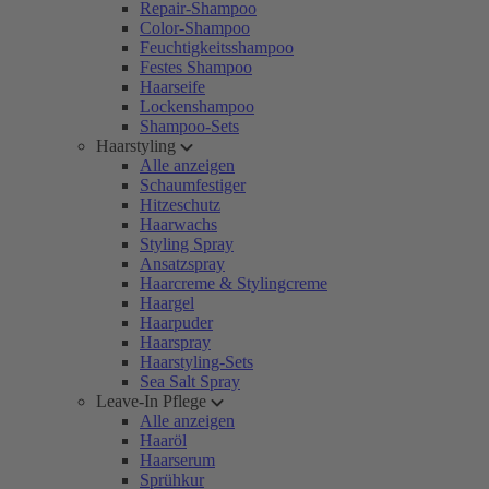
Repair-Shampoo
Color-Shampoo
Feuchtigkeitsshampoo
Festes Shampoo
Haarseife
Lockenshampoo
Shampoo-Sets
Haarstyling
Alle anzeigen
Schaumfestiger
Hitzeschutz
Haarwachs
Styling Spray
Ansatzspray
Haarcreme & Stylingcreme
Haargel
Haarpuder
Haarspray
Haarstyling-Sets
Sea Salt Spray
Leave-In Pflege
Alle anzeigen
Haaröl
Haarserum
Sprühkur