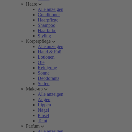
Haare
Alle anzeigen
Conditioner
Haarpflege
Shampoo
Haarfarbe
Styling
Körperpflege
Alle anzeigen
Hand & Fuß
Lotionen
Öle
Reinigung
Sonne
Deodorants
Seifen
Make-up
Alle anzeigen
Augen
Lippen
Nägel
Pinsel
Teint
Parfum
Alle anzeigen