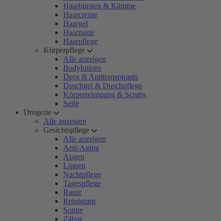
Haarbürsten & Kämme
Haarcreme
Haargel
Haarpaste
Haarpflege
Körperpflege
Alle anzeigen
Bodylotions
Deos & Antitranspirants
Duschgel & Duschpflege
Körperreinigung & Scrubs
Seife
Drogerie
Alle anzeigen
Gesichtspflege
Alle anzeigen
Anti-Aging
Augen
Lippen
Nachtpflege
Tagespflege
Rasur
Reinigung
Sonne
Zähne