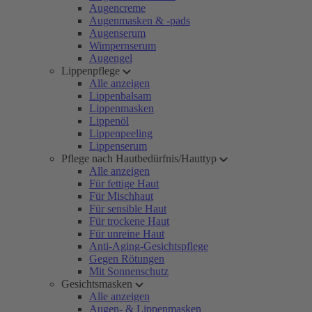
Augencreme
Augenmasken & -pads
Augenserum
Wimpernserum
Augengel
Lippenpflege
Alle anzeigen
Lippenbalsam
Lippenmasken
Lippenöl
Lippenpeeling
Lippenserum
Pflege nach Hautbedürfnis/Hauttyp
Alle anzeigen
Für fettige Haut
Für Mischhaut
Für sensible Haut
Für trockene Haut
Für unreine Haut
Anti-Aging-Gesichtspflege
Gegen Rötungen
Mit Sonnenschutz
Gesichtsmasken
Alle anzeigen
Augen- & Lippenmasken