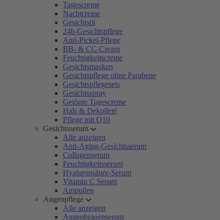
Tagescreme
Nachtcreme
Gesichtsöl
24h-Gesichtspflege
Anti-Pickel-Pflege
BB- & CC-Cream
Feuchtigkeitscreme
Gesichtsmasken
Gesichtspflege ohne Parabene
Gesichtspflegesets
Gesichtsspray
Getönte Tagescreme
Hals & Dekolleté
Pflege mit Q10
Gesichtsserum
Alle anzeigen
Anti-Aging-Gesichtsserum
Collagenserum
Feuchtigkeitsserum
Hyaluronsäure-Serum
Vitamin C Serum
Ampullen
Augenpflege
Alle anzeigen
Augenbrauenserum