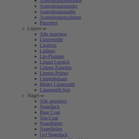
Augenbrauenpomade
Augenbrauenpuder
Augenbrauenstifte
Augenbrauenscheren
Pinzetten
Lippen
Alle anzeigen
Lippenstifte
Lipgloss
Lipliner
Lip-Plumper
Liquid Lipstick
Lippen Zubehör
Lippen-Primer
Lippenbalsam
Matter Lippenstift
Lippenstift-Sets
Nägel
Alle anzeigen
Nagellack
Base Coat
Top Coat
Nagelhärter
Nagelfeilen
Gel Nagellack