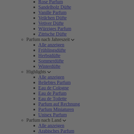
Rose Parfum
Sandelholz Düfte
Vanille Parfum
Veilchen Düfte
Vetiver Düfte
Würziges Parfum
Zitrische Düfte
Parfum nach Jahreszeit
Alle anzeigen
Frühlingsdüfte
Herbstdüfte
Sommerdüfte
Winterdüfte
Highlights
Alle anzeigen
Beliebtes Parfum
Eau de Cologne
Eau de Parfum
Eau de Toilette
Parfum auf Rechnung
Parfum Miniaturen
Unisex Parfum
Parfum nach Land
Alle anzeigen
Arabisches Parfum