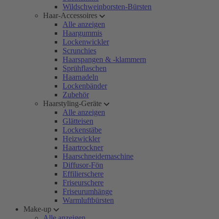
Wildschweinborsten-Bürsten
Haar-Accessoires
Alle anzeigen
Haargummis
Lockenwickler
Scrunchies
Haarspangen & -klammern
Sprühflaschen
Haarnadeln
Lockenbänder
Zubehör
Haarstyling-Geräte
Alle anzeigen
Glätteisen
Lockenstäbe
Heizwickler
Haartrockner
Haarschneidemaschine
Diffusor-Fön
Effilierschere
Friseurschere
Friseurumhänge
Warmluftbürsten
Make-up
Alle anzeigen