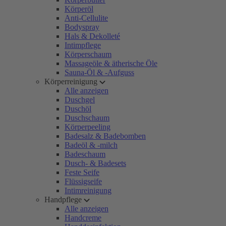
Körperöl
Anti-Cellulite
Bodyspray
Hals & Dekolleté
Intimpflege
Körperschaum
Massageöle & ätherische Öle
Sauna-Öl & -Aufguss
Körperreinigung
Alle anzeigen
Duschgel
Duschöl
Duschschaum
Körperpeeling
Badesalz & Badebomben
Badeöl & -milch
Badeschaum
Dusch- & Badesets
Feste Seife
Flüssigseife
Intimreinigung
Handpflege
Alle anzeigen
Handcreme