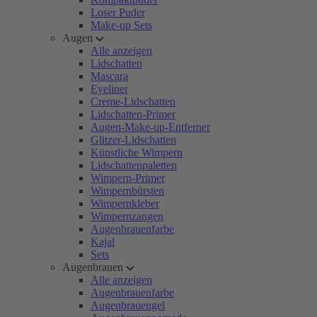
Loser Puder
Make-up Sets
Augen
Alle anzeigen
Lidschatten
Mascara
Eyeliner
Creme-Lidschatten
Lidschatten-Primer
Augen-Make-up-Entferner
Glitzer-Lidschatten
Künstliche Wimpern
Lidschattenpaletten
Wimpern-Primer
Wimpernbürsten
Wimpernkleber
Wimpernzangen
Augenbrauenfarbe
Kajal
Sets
Augenbrauen
Alle anzeigen
Augenbrauenfarbe
Augenbrauengel