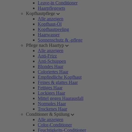
Leave-in Conditioner
Haarpflegesets
Kopfhautpflege
Alle anzeigen
Kopfhaut-Öl
Kopfhautpeeling
Haarwasser
Sonnenschutz & -pflege
Pflege nach Haartyp
Alle anzeigen
Anti-Frizz
Anti-Schuppen
Blondes Haar
Coloriertes Haar
Empfindliche Kopfhaut
Feines & glattes Haar
Fettiges Haar
Lockiges Haar
Mittel gegen Haarausfall
Normales Haar
Trockenes Haar
Conditioner & Spülung
Alle anzeigen
Color-Conditioner
Feuchtigkeits-Conditioner