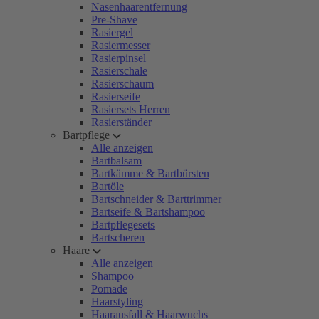
Nasenhaarentfernung
Pre-Shave
Rasiergel
Rasiermesser
Rasierpinsel
Rasierschale
Rasierschaum
Rasierseife
Rasiersets Herren
Rasierständer
Bartpflege
Alle anzeigen
Bartbalsam
Bartkämme & Bartbürsten
Bartöle
Bartschneider & Barttrimmer
Bartseife & Bartshampoo
Bartpflegesets
Bartscheren
Haare
Alle anzeigen
Shampoo
Pomade
Haarstyling
Haarausfall & Haarwuchs