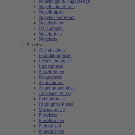
Kunstnägel & Nageldesign
Nagelhautentferner
Nagelknipser
Nagellackentferner
Nagelscheren
UV-Lampen
Nagelpflege
Nagelsets
Pinsel
Alle anzeigen
Foundationpinsel
Lidschattenpinsel
Lippenpinsel
Pinselreiniger
Rougepinsel
Applikatoren
Augenbrauenpinsel
Concealer-Pinsel
Eyelinerpinsel
Highlighter-Pinsel
Maskenpinsel
Pinselsets
Pinseltaschen
Puderpinsel
Puderquasten