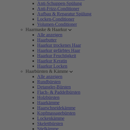
Anti-Schuppen-Spülung
Anti-Frizz-Conditioner
Aufbau & Reparatur Spülung
Locken-Conditioner
Volumen-Conditioner
Haarmaske & Haarkur
Alle anzeigen
Haarbutter
Haarkur trockenes Haar
Haarkur gefärbtes Haar
Haarkur Feuchtigkeit
Haarkur Keratin
Haarkur Locken
Haarbürsten & Kämme
Alle anzeigen
Rundbürsten
Detangler-Bürsten
Flach- & Paddelbürsten
Holzbürsten
Haarkämme
Haarschneidekämme
Kopfmassagebürsten
Lockenkämme
Skelettbürsten
Stielkämme