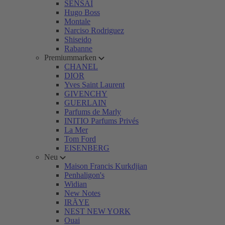
SENSAI
Hugo Boss
Montale
Narciso Rodriguez
Shiseido
Rabanne
Premiummarken
CHANEL
DIOR
Yves Saint Laurent
GIVENCHY
GUERLAIN
Parfums de Marly
INITIO Parfums Privés
La Mer
Tom Ford
EISENBERG
Neu
Maison Francis Kurkdjian
Penhaligon's
Widian
New Notes
IRÄYE
NEST NEW YORK
Ouai