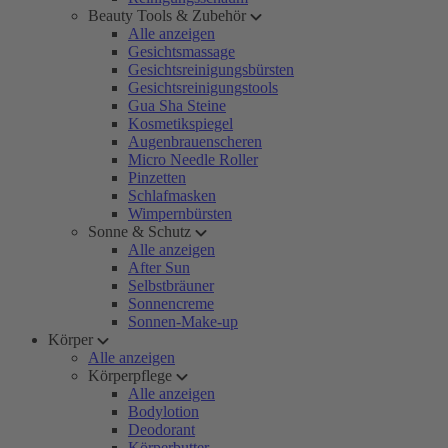
Beauty Tools & Zubehör
Alle anzeigen
Gesichtsmassage
Gesichtsreinigungsbürsten
Gesichtsreinigungstools
Gua Sha Steine
Kosmetikspiegel
Augenbrauenscheren
Micro Needle Roller
Pinzetten
Schlafmasken
Wimpernbürsten
Sonne & Schutz
Alle anzeigen
After Sun
Selbstbräuner
Sonnencreme
Sonnen-Make-up
Körper
Alle anzeigen
Körperpflege
Alle anzeigen
Bodylotion
Deodorant
Körperbutter