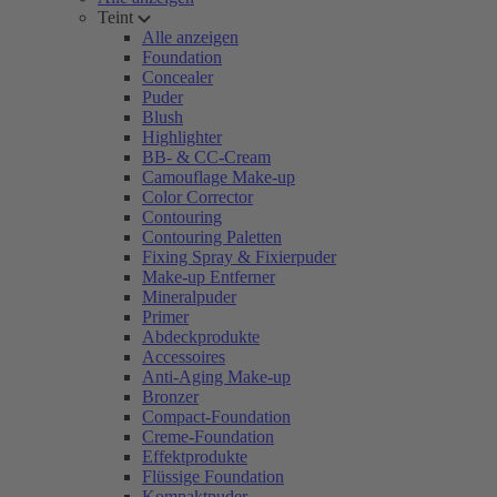
Teint
Alle anzeigen
Foundation
Concealer
Puder
Blush
Highlighter
BB- & CC-Cream
Camouflage Make-up
Color Corrector
Contouring
Contouring Paletten
Fixing Spray & Fixierpuder
Make-up Entferner
Mineralpuder
Primer
Abdeckprodukte
Accessoires
Anti-Aging Make-up
Bronzer
Compact-Foundation
Creme-Foundation
Effektprodukte
Flüssige Foundation
Kompaktpuder