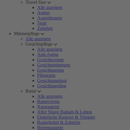
Travel Size
Alle anzeigen
Augen
Augenbrauen
Teint
Zubehör
Männerpflege
Alle anzeigen
Gesichtspflege
Alle anzeigen
Anti-Aging
Gesichtscreme
Gesichtsreinigung
Gesichtsserum
Pflegesets
Gesichtsmasken
Gesichtspeeling
Rasur
Alle anzeigen
Rasiercreme
Nassrasierer
After Shave Balsam & Lotion
Elektrische Rasierer & Trimmer
Rasierhobel & Zubehör
Herrenrasierer