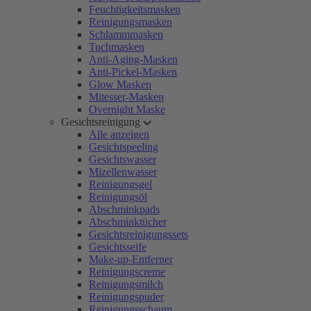
Feuchtigkeitsmasken
Reinigungsmasken
Schlammmasken
Tuchmasken
Anti-Aging-Masken
Anti-Pickel-Masken
Glow Masken
Mitesser-Masken
Overnight Maske
Gesichtsreinigung
Alle anzeigen
Gesichtspeeling
Gesichtswasser
Mizellenwasser
Reinigungsgel
Reinigungsöl
Abschminkpads
Abschminktücher
Gesichtsreinigungssets
Gesichtsseife
Make-up-Entferner
Reinigungscreme
Reinigungsmilch
Reinigungspuder
Reinigungsschaum