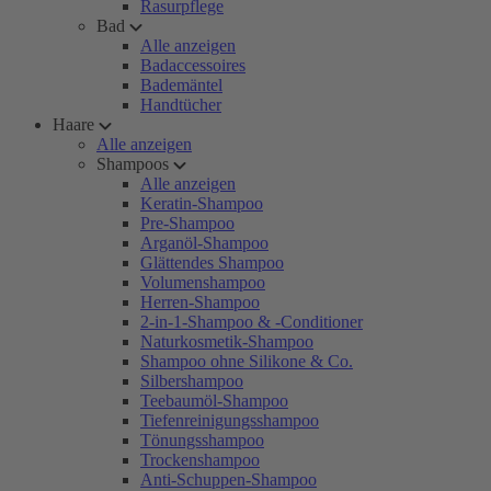
Rasurpflege
Bad
Alle anzeigen
Badaccessoires
Bademäntel
Handtücher
Haare
Alle anzeigen
Shampoos
Alle anzeigen
Keratin-Shampoo
Pre-Shampoo
Arganöl-Shampoo
Glättendes Shampoo
Volumenshampoo
Herren-Shampoo
2-in-1-Shampoo & -Conditioner
Naturkosmetik-Shampoo
Shampoo ohne Silikone & Co.
Silbershampoo
Teebaumöl-Shampoo
Tiefenreinigungsshampoo
Tönungsshampoo
Trockenshampoo
Anti-Schuppen-Shampoo