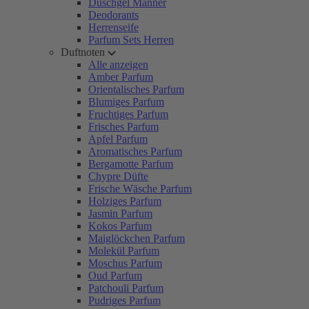
Duschgel Männer
Deodorants
Herrenseife
Parfum Sets Herren
Duftnoten
Alle anzeigen
Amber Parfum
Orientalisches Parfum
Blumiges Parfum
Fruchtiges Parfum
Frisches Parfum
Apfel Parfum
Aromatisches Parfum
Bergamotte Parfum
Chypre Düfte
Frische Wäsche Parfum
Holziges Parfum
Jasmin Parfum
Kokos Parfum
Maiglöckchen Parfum
Molekül Parfum
Moschus Parfum
Oud Parfum
Patchouli Parfum
Pudriges Parfum