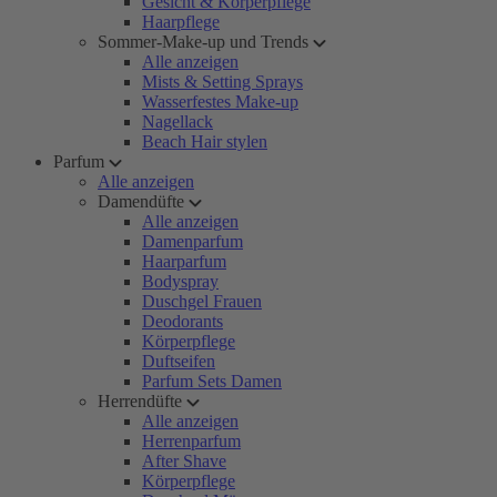
Gesicht & Körperpflege
Haarpflege
Sommer-Make-up und Trends
Alle anzeigen
Mists & Setting Sprays
Wasserfestes Make-up
Nagellack
Beach Hair stylen
Parfum
Alle anzeigen
Damendüfte
Alle anzeigen
Damenparfum
Haarparfum
Bodyspray
Duschgel Frauen
Deodorants
Körperpflege
Duftseifen
Parfum Sets Damen
Herrendüfte
Alle anzeigen
Herrenparfum
After Shave
Körperpflege