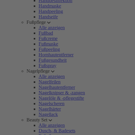
Handdesinfektion
Handmaske
Handpeeling
Handseife
Fußpflege
Alle anzeigen
Fußbad
Fußcreme
Fußmaske
Fußpeeling
Hornhautentferner
Fußgesundheit
Fußspray
Nagelpflege
Alle anzeigen
Nagelfeilen
Nagelhautentferner
Nagelknipser & -zangen
Nagelöle & -pflegestifte
Nagelscheren
Nagelhärter
Nagellack
Beauty Set
Alle anzeigen
Dusch- & Badesets