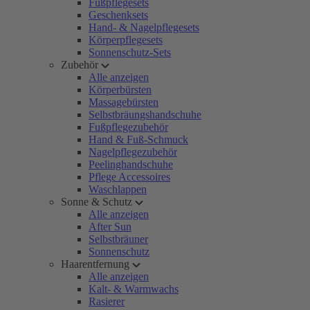
Fußpflegesets
Geschenksets
Hand- & Nagelpflegesets
Körperpflegesets
Sonnenschutz-Sets
Zubehör
Alle anzeigen
Körperbürsten
Massagebürsten
Selbstbräungshandschuhe
Fußpflegezubehör
Hand & Fuß-Schmuck
Nagelpflegezubehör
Peelinghandschuhe
Pflege Accessoires
Waschlappen
Sonne & Schutz
Alle anzeigen
After Sun
Selbstbräuner
Sonnenschutz
Haarentfernung
Alle anzeigen
Kalt- & Warmwachs
Rasierer