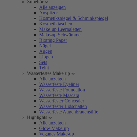
Zubehör
Alle anzeigen
Anspitzer
Kosmetikspiegel & Schminkspiegel
Kosmetiktaschen
Make-up Leerpaletten
Make-up Schwämme
Blotting Paper
Nägel
Augen
Lippen
Sets
Teint
Wasserfestes Make-up
Alle anzeigen
Wasserfeste Eyeliner
Wasserfeste Foundation
Wasserfeste Mascara
Wasserfester Concealer
Wasserfester Lidschatten
Wasserfeste Augenbrauenstifte
Highlights
Alle anzeigen
Glow Make-up
Veganes Make-up