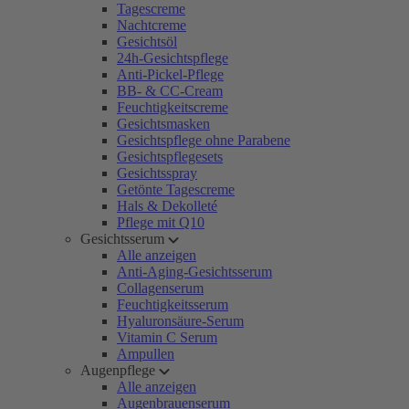
Tagescreme
Nachtcreme
Gesichtsöl
24h-Gesichtspflege
Anti-Pickel-Pflege
BB- & CC-Cream
Feuchtigkeitscreme
Gesichtsmasken
Gesichtspflege ohne Parabene
Gesichtspflegesets
Gesichtsspray
Getönte Tagescreme
Hals & Dekolleté
Pflege mit Q10
Gesichtsserum
Alle anzeigen
Anti-Aging-Gesichtsserum
Collagenserum
Feuchtigkeitsserum
Hyaluronsäure-Serum
Vitamin C Serum
Ampullen
Augenpflege
Alle anzeigen
Augenbrauenserum