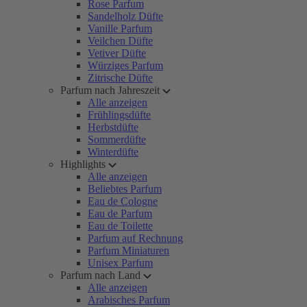
Rose Parfum
Sandelholz Düfte
Vanille Parfum
Veilchen Düfte
Vetiver Düfte
Würziges Parfum
Zitrische Düfte
Parfum nach Jahreszeit
Alle anzeigen
Frühlingsdüfte
Herbstdüfte
Sommerdüfte
Winterdüfte
Highlights
Alle anzeigen
Beliebtes Parfum
Eau de Cologne
Eau de Parfum
Eau de Toilette
Parfum auf Rechnung
Parfum Miniaturen
Unisex Parfum
Parfum nach Land
Alle anzeigen
Arabisches Parfum