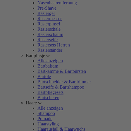
Nasenhaarentfernung
Pre-Shave
Rasiergel
Rasiermesser
Rasierpinsel
Rasierschale
Rasierschaum
Rasierseife
Rasiersets Herren
Rasierständer
Bartpflege
Alle anzeigen
Bartbalsam
Bartkämme & Bartbürsten
Bartöle
Bartschneider & Barttrimmer
Bartseife & Bartshampoo
Bartpflegesets
Bartscheren
Haare
Alle anzeigen
Shampoo
Pomade
Haarstyling
Haarausfall & Haarwuchs