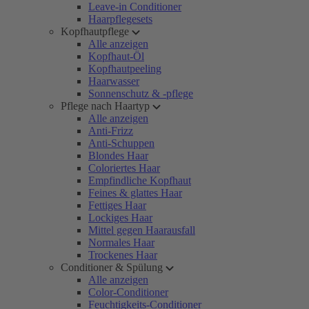
Leave-in Conditioner
Haarpflegesets
Kopfhautpflege
Alle anzeigen
Kopfhaut-Öl
Kopfhautpeeling
Haarwasser
Sonnenschutz & -pflege
Pflege nach Haartyp
Alle anzeigen
Anti-Frizz
Anti-Schuppen
Blondes Haar
Coloriertes Haar
Empfindliche Kopfhaut
Feines & glattes Haar
Fettiges Haar
Lockiges Haar
Mittel gegen Haarausfall
Normales Haar
Trockenes Haar
Conditioner & Spülung
Alle anzeigen
Color-Conditioner
Feuchtigkeits-Conditioner