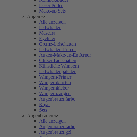
Loser Puder
Make-up Sets
Augen
Alle anzeigen
Lidschatten
Mascara
Eyeliner
Creme-Lidschatten
Lidschatten-Primer
Augen-Make-up-Entferner
Glitzer-Lidschatten
Künstliche Wimpern
Lidschattenpaletten
Wimpern-Primer
Wimpernbürsten
Wimpernkleber
Wimpernzangen
Augenbrauenfarbe
Kajal
Sets
Augenbrauen
Alle anzeigen
Augenbrauenfarbe
Augenbrauengel