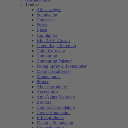
Teint
Alle anzeigen
Foundation
Concealer
Puder
Blush
Highlighter
BB- & CC-Cream
Camouflage Make-up
Color Corrector
Contouring
Contouring Paletten
Fixing Spray & Fixierpuder
Make-up Entferner
Mineralpuder
Primer
Abdeckprodukte
Accessoires
Anti-Aging Make-up
Bronzer
Compact-Foundation
Creme-Foundation
Effektprodukte
Flüssige Foundation
Kompaktpuder