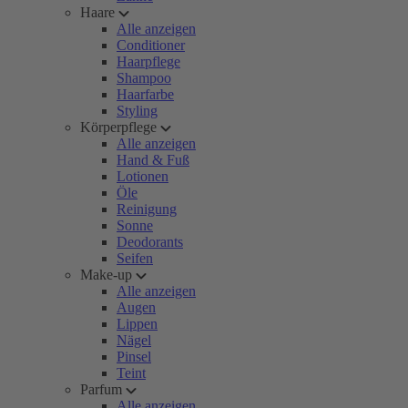
Haare
Alle anzeigen
Conditioner
Haarpflege
Shampoo
Haarfarbe
Styling
Körperpflege
Alle anzeigen
Hand & Fuß
Lotionen
Öle
Reinigung
Sonne
Deodorants
Seifen
Make-up
Alle anzeigen
Augen
Lippen
Nägel
Pinsel
Teint
Parfum
Alle anzeigen