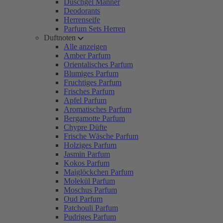
Duschgel Männer
Deodorants
Herrenseife
Parfum Sets Herren
Duftnoten
Alle anzeigen
Amber Parfum
Orientalisches Parfum
Blumiges Parfum
Fruchtiges Parfum
Frisches Parfum
Apfel Parfum
Aromatisches Parfum
Bergamotte Parfum
Chypre Düfte
Frische Wäsche Parfum
Holziges Parfum
Jasmin Parfum
Kokos Parfum
Maiglöckchen Parfum
Molekül Parfum
Moschus Parfum
Oud Parfum
Patchouli Parfum
Pudriges Parfum