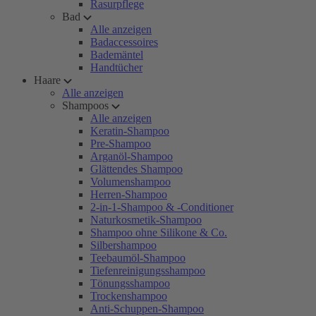
Rasurpflege
Bad
Alle anzeigen
Badaccessoires
Bademäntel
Handtücher
Haare
Alle anzeigen
Shampoos
Alle anzeigen
Keratin-Shampoo
Pre-Shampoo
Arganöl-Shampoo
Glättendes Shampoo
Volumenshampoo
Herren-Shampoo
2-in-1-Shampoo & -Conditioner
Naturkosmetik-Shampoo
Shampoo ohne Silikone & Co.
Silbershampoo
Teebaumöl-Shampoo
Tiefenreinigungsshampoo
Tönungsshampoo
Trockenshampoo
Anti-Schuppen-Shampoo