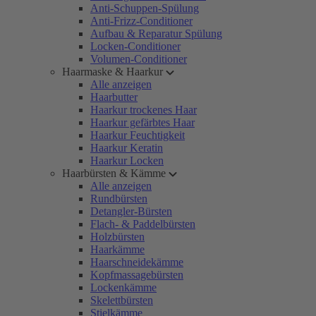
Anti-Schuppen-Spülung
Anti-Frizz-Conditioner
Aufbau & Reparatur Spülung
Locken-Conditioner
Volumen-Conditioner
Haarmaske & Haarkur
Alle anzeigen
Haarbutter
Haarkur trockenes Haar
Haarkur gefärbtes Haar
Haarkur Feuchtigkeit
Haarkur Keratin
Haarkur Locken
Haarbürsten & Kämme
Alle anzeigen
Rundbürsten
Detangler-Bürsten
Flach- & Paddelbürsten
Holzbürsten
Haarkämme
Haarschneidekämme
Kopfmassagebürsten
Lockenkämme
Skelettbürsten
Stielkämme