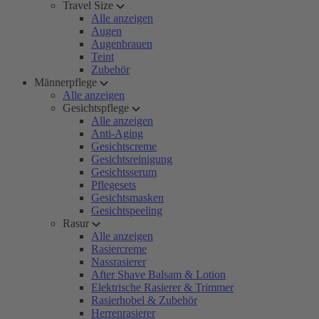
Travel Size
Alle anzeigen
Augen
Augenbrauen
Teint
Zubehör
Männerpflege
Alle anzeigen
Gesichtspflege
Alle anzeigen
Anti-Aging
Gesichtscreme
Gesichtsreinigung
Gesichtsserum
Pflegesets
Gesichtsmasken
Gesichtspeeling
Rasur
Alle anzeigen
Rasiercreme
Nassrasierer
After Shave Balsam & Lotion
Elektrische Rasierer & Trimmer
Rasierhobel & Zubehör
Herrenrasierer