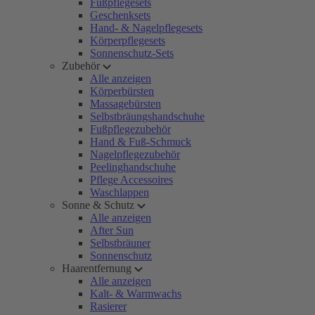
Fußpflegesets
Geschenksets
Hand- & Nagelpflegesets
Körperpflegesets
Sonnenschutz-Sets
Zubehör
Alle anzeigen
Körperbürsten
Massagebürsten
Selbstbräungshandschuhe
Fußpflegezubehör
Hand & Fuß-Schmuck
Nagelpflegezubehör
Peelinghandschuhe
Pflege Accessoires
Waschlappen
Sonne & Schutz
Alle anzeigen
After Sun
Selbstbräuner
Sonnenschutz
Haarentfernung
Alle anzeigen
Kalt- & Warmwachs
Rasierer