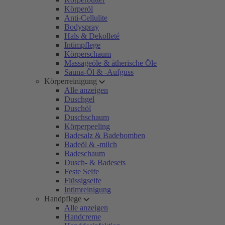
Körperöl
Anti-Cellulite
Bodyspray
Hals & Dekolleté
Intimpflege
Körperschaum
Massageöle & ätherische Öle
Sauna-Öl & -Aufguss
Körperreinigung
Alle anzeigen
Duschgel
Duschöl
Duschschaum
Körperpeeling
Badesalz & Badebomben
Badeöl & -milch
Badeschaum
Dusch- & Badesets
Feste Seife
Flüssigseife
Intimreinigung
Handpflege
Alle anzeigen
Handcreme