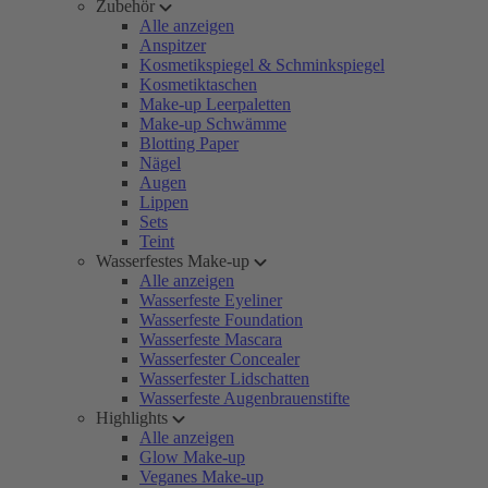
Zubehör
Alle anzeigen
Anspitzer
Kosmetikspiegel & Schminkspiegel
Kosmetiktaschen
Make-up Leerpaletten
Make-up Schwämme
Blotting Paper
Nägel
Augen
Lippen
Sets
Teint
Wasserfestes Make-up
Alle anzeigen
Wasserfeste Eyeliner
Wasserfeste Foundation
Wasserfeste Mascara
Wasserfester Concealer
Wasserfester Lidschatten
Wasserfeste Augenbrauenstifte
Highlights
Alle anzeigen
Glow Make-up
Veganes Make-up