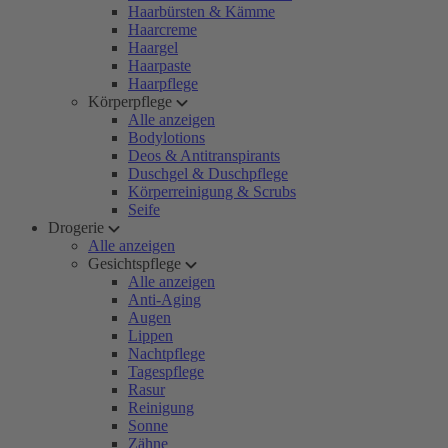
Haarbürsten & Kämme
Haarcreme
Haargel
Haarpaste
Haarpflege
Körperpflege
Alle anzeigen
Bodylotions
Deos & Antitranspirants
Duschgel & Duschpflege
Körperreinigung & Scrubs
Seife
Drogerie
Alle anzeigen
Gesichtspflege
Alle anzeigen
Anti-Aging
Augen
Lippen
Nachtpflege
Tagespflege
Rasur
Reinigung
Sonne
Zähne