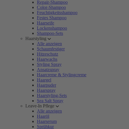
Repair-Shampoo
Color-Shampoo
Feuchtigkeitsshampoo
Festes Shampoo
Haarseife
Lockenshampoo
Shampoo-Sets
Haarstyling
Alle anzeigen
Schaumfestiger
Hitzeschutz
Haarwachs
Styling Spray
Ansatzspray
Haarcreme & Stylingcreme
Haargel
Haarpuder
Haarspray
Haarstyling-Sets
Sea Salt Spray
Leave-In Pflege
Alle anzeigen
Haaröl
Haarserum
Sprühkur