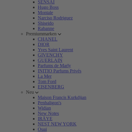
SENSAI
Hugo Boss
Montale
Narciso Rodriguez
Shiseido
Rabanne
Premiummarken
CHANEL
DIOR
Yves Saint Laurent
GIVENCHY
GUERLAIN
Parfums de Marly
INITIO Parfums Privés
La Mer
Tom Ford
EISENBERG
Neu
Maison Francis Kurkdjian
Penhaligon's
Widian
New Notes
IRÄYE
NEST NEW YORK
Ouai