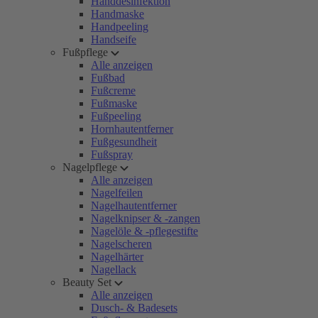
Handdesinfektion
Handmaske
Handpeeling
Handseife
Fußpflege
Alle anzeigen
Fußbad
Fußcreme
Fußmaske
Fußpeeling
Hornhautentferner
Fußgesundheit
Fußspray
Nagelpflege
Alle anzeigen
Nagelfeilen
Nagelhautentferner
Nagelknipser & -zangen
Nagelöle & -pflegestifte
Nagelscheren
Nagelhärter
Nagellack
Beauty Set
Alle anzeigen
Dusch- & Badesets