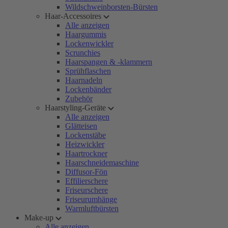
Wildschweinborsten-Bürsten
Haar-Accessoires
Alle anzeigen
Haargummis
Lockenwickler
Scrunchies
Haarspangen & -klammern
Sprühflaschen
Haarnadeln
Lockenbänder
Zubehör
Haarstyling-Geräte
Alle anzeigen
Glätteisen
Lockenstäbe
Heizwickler
Haartrockner
Haarschneidemaschine
Diffusor-Fön
Effilierschere
Friseurschere
Friseurumhänge
Warmluftbürsten
Make-up
Alle anzeigen