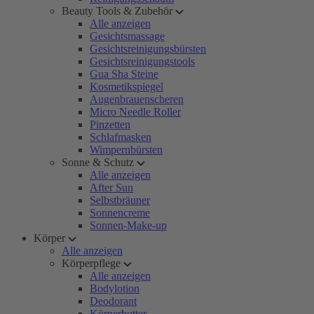
Beauty Tools & Zubehör
Alle anzeigen
Gesichtsmassage
Gesichtsreinigungsbürsten
Gesichtsreinigungstools
Gua Sha Steine
Kosmetikspiegel
Augenbrauenscheren
Micro Needle Roller
Pinzetten
Schlafmasken
Wimpernbürsten
Sonne & Schutz
Alle anzeigen
After Sun
Selbstbräuner
Sonnencreme
Sonnen-Make-up
Körper
Alle anzeigen
Körperpflege
Alle anzeigen
Bodylotion
Deodorant
Körperbutter