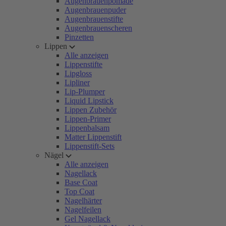
Augenbrauenpomade
Augenbrauenpuder
Augenbrauenstifte
Augenbrauenscheren
Pinzetten
Lippen
Alle anzeigen
Lippenstifte
Lipgloss
Lipliner
Lip-Plumper
Liquid Lipstick
Lippen Zubehör
Lippen-Primer
Lippenbalsam
Matter Lippenstift
Lippenstift-Sets
Nägel
Alle anzeigen
Nagellack
Base Coat
Top Coat
Nagelhärter
Nagelfeilen
Gel Nagellack