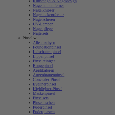
Kunstnägel & Nageldesign
Nagelhautentferner
Nagelknipser
Nagellackentferner
Nagelscheren
UV-Lampen
Nagelpflege
Nagelsets
Pinsel
Alle anzeigen
Foundationpinsel
Lidschattenpinsel
Lippenpinsel
Pinselreiniger
Rougepinsel
Applikatoren
Augenbrauenpinsel
Concealer-Pinsel
Eyelinerpinsel
Highlighter-Pinsel
Maskenpinsel
Pinselsets
Pinseltaschen
Puderpinsel
Puderquasten