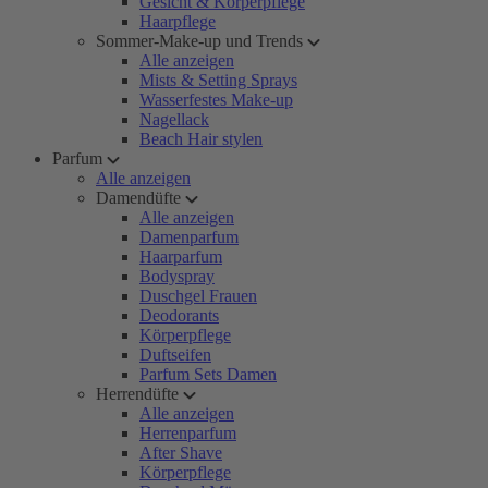
Gesicht & Körperpflege
Haarpflege
Sommer-Make-up und Trends
Alle anzeigen
Mists & Setting Sprays
Wasserfestes Make-up
Nagellack
Beach Hair stylen
Parfum
Alle anzeigen
Damendüfte
Alle anzeigen
Damenparfum
Haarparfum
Bodyspray
Duschgel Frauen
Deodorants
Körperpflege
Duftseifen
Parfum Sets Damen
Herrendüfte
Alle anzeigen
Herrenparfum
After Shave
Körperpflege