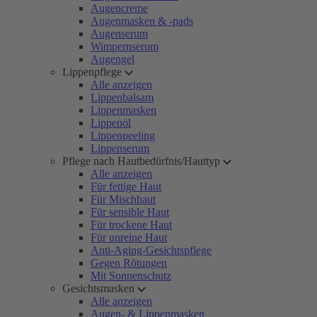
Augencreme
Augenmasken & -pads
Augenserum
Wimpernserum
Augengel
Lippenpflege
Alle anzeigen
Lippenbalsam
Lippenmasken
Lippenöl
Lippenpeeling
Lippenserum
Pflege nach Hautbedürfnis/Hauttyp
Alle anzeigen
Für fettige Haut
Für Mischhaut
Für sensible Haut
Für trockene Haut
Für unreine Haut
Anti-Aging-Gesichtspflege
Gegen Rötungen
Mit Sonnenschutz
Gesichtsmasken
Alle anzeigen
Augen- & Lippenmasken