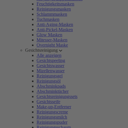
Feuchtigkeitsmasken
Reinigungsmasken
Schlammmasken
Tuchmasken
Anti-Aging-Masken
Anti-Pickel-Masken
Glow Masken
Mitesser-Masken
Overnight Maske
Gesichtsreinigung
Alle anzeigen
Gesichtspeeling
Gesichtswasser
Mizellenwasser
Reinigungsgel
Reinigungsöl
Abschminkpads
Abschminktücher
Gesichtsreinigungssets
Gesichtsseife
Make-up-Entferner
Reinigungscreme
Reinigungsmilch
Reinigungspuder
Reinigungsschaum