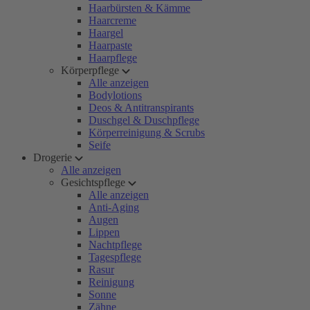
Haarbürsten & Kämme
Haarcreme
Haargel
Haarpaste
Haarpflege
Körperpflege
Alle anzeigen
Bodylotions
Deos & Antitranspirants
Duschgel & Duschpflege
Körperreinigung & Scrubs
Seife
Drogerie
Alle anzeigen
Gesichtspflege
Alle anzeigen
Anti-Aging
Augen
Lippen
Nachtpflege
Tagespflege
Rasur
Reinigung
Sonne
Zähne