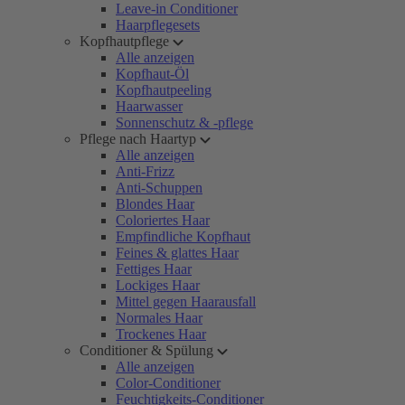
Leave-in Conditioner
Haarpflegesets
Kopfhautpflege
Alle anzeigen
Kopfhaut-Öl
Kopfhautpeeling
Haarwasser
Sonnenschutz & -pflege
Pflege nach Haartyp
Alle anzeigen
Anti-Frizz
Anti-Schuppen
Blondes Haar
Coloriertes Haar
Empfindliche Kopfhaut
Feines & glattes Haar
Fettiges Haar
Lockiges Haar
Mittel gegen Haarausfall
Normales Haar
Trockenes Haar
Conditioner & Spülung
Alle anzeigen
Color-Conditioner
Feuchtigkeits-Conditioner