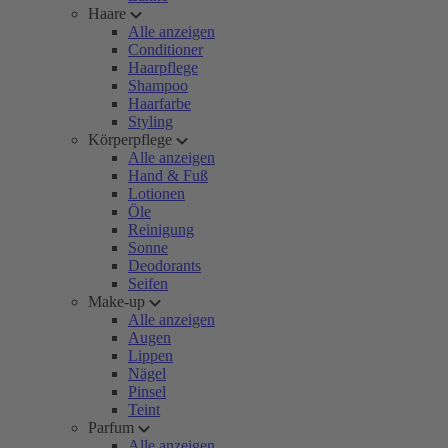
Haare
Alle anzeigen
Conditioner
Haarpflege
Shampoo
Haarfarbe
Styling
Körperpflege
Alle anzeigen
Hand & Fuß
Lotionen
Öle
Reinigung
Sonne
Deodorants
Seifen
Make-up
Alle anzeigen
Augen
Lippen
Nägel
Pinsel
Teint
Parfum
Alle anzeigen