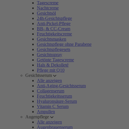
Tagescreme
Nachtcreme
Gesichtsöl
24h-Gesichtspflege
Anti-Pickel-Pflege
BB- & CC-Cream
Feuchtigkeitscreme
Gesichtsmasken
Gesichtspflege ohne Parabene
Gesichtspflegesets
Gesichtsspray
Getönte Tagescreme
Hals & Dekolleté
Pflege mit Q10
Gesichtsserum
Alle anzeigen
Anti-Aging-Gesichtsserum
Collagenserum
Feuchtigkeitsserum
Hyaluronsäure-Serum
Vitamin C Serum
Ampullen
Augenpflege
Alle anzeigen
Augenbrauenserum