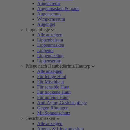
Augencreme
Augenmasken & -pads
Augenserum
Wimpernserum
Augengel
Lippenpflege
Alle anzeigen
Lippenbalsam
Lippenmasken
Lippenöl
Lippenpeeling
Lippenserum
Pflege nach Hautbedürfnis/Hauttyp
Alle anzeigen
Für fettige Haut
Für Mischhaut
Für sensible Haut
Für trockene Haut
Für unreine Haut
Anti-Aging-Gesichtspflege
Gegen Rötungen
Mit Sonnenschutz
Gesichtsmasken
Alle anzeigen
Augen- & Lippenmasken