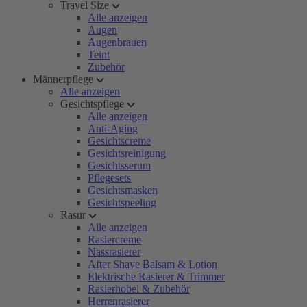
Travel Size
Alle anzeigen
Augen
Augenbrauen
Teint
Zubehör
Männerpflege
Alle anzeigen
Gesichtspflege
Alle anzeigen
Anti-Aging
Gesichtscreme
Gesichtsreinigung
Gesichtsserum
Pflegesets
Gesichtsmasken
Gesichtspeeling
Rasur
Alle anzeigen
Rasiercreme
Nassrasierer
After Shave Balsam & Lotion
Elektrische Rasierer & Trimmer
Rasierhobel & Zubehör
Herrenrasierer