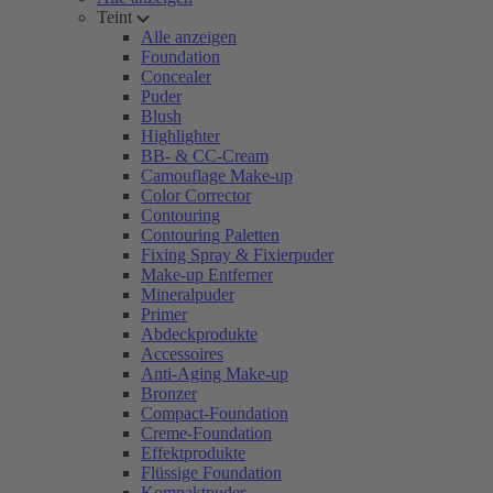
Teint
Alle anzeigen
Foundation
Concealer
Puder
Blush
Highlighter
BB- & CC-Cream
Camouflage Make-up
Color Corrector
Contouring
Contouring Paletten
Fixing Spray & Fixierpuder
Make-up Entferner
Mineralpuder
Primer
Abdeckprodukte
Accessoires
Anti-Aging Make-up
Bronzer
Compact-Foundation
Creme-Foundation
Effektprodukte
Flüssige Foundation
Kompaktpuder