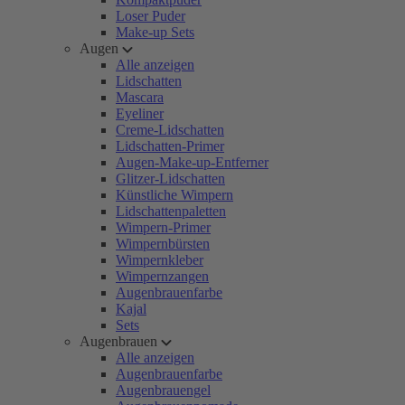
Loser Puder
Make-up Sets
Augen
Alle anzeigen
Lidschatten
Mascara
Eyeliner
Creme-Lidschatten
Lidschatten-Primer
Augen-Make-up-Entferner
Glitzer-Lidschatten
Künstliche Wimpern
Lidschattenpaletten
Wimpern-Primer
Wimpernbürsten
Wimpernkleber
Wimpernzangen
Augenbrauenfarbe
Kajal
Sets
Augenbrauen
Alle anzeigen
Augenbrauenfarbe
Augenbrauengel