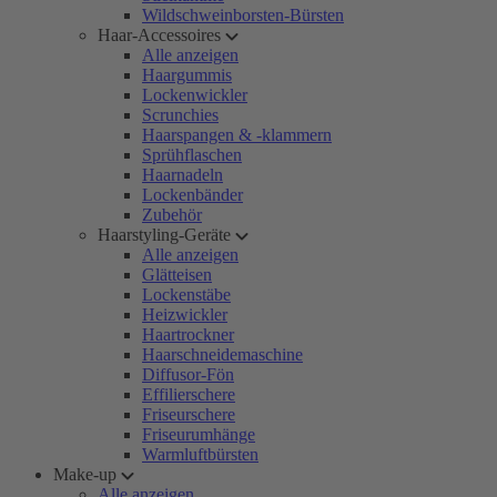
Wildschweinborsten-Bürsten
Haar-Accessoires
Alle anzeigen
Haargummis
Lockenwickler
Scrunchies
Haarspangen & -klammern
Sprühflaschen
Haarnadeln
Lockenbänder
Zubehör
Haarstyling-Geräte
Alle anzeigen
Glätteisen
Lockenstäbe
Heizwickler
Haartrockner
Haarschneidemaschine
Diffusor-Fön
Effilierschere
Friseurschere
Friseurumhänge
Warmluftbürsten
Make-up
Alle anzeigen