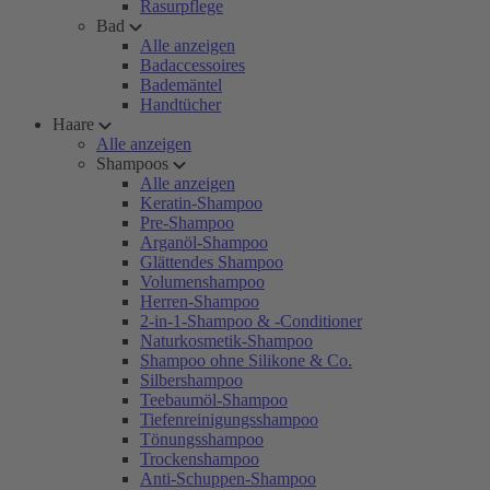
Rasurpflege
Bad
Alle anzeigen
Badaccessoires
Bademäntel
Handtücher
Haare
Alle anzeigen
Shampoos
Alle anzeigen
Keratin-Shampoo
Pre-Shampoo
Arganöl-Shampoo
Glättendes Shampoo
Volumenshampoo
Herren-Shampoo
2-in-1-Shampoo & -Conditioner
Naturkosmetik-Shampoo
Shampoo ohne Silikone & Co.
Silbershampoo
Teebaumöl-Shampoo
Tiefenreinigungsshampoo
Tönungsshampoo
Trockenshampoo
Anti-Schuppen-Shampoo