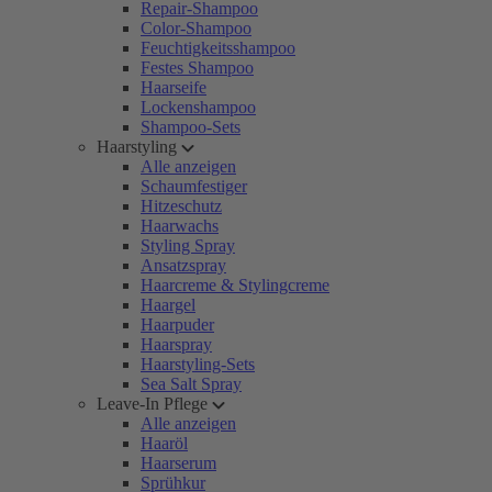
Repair-Shampoo
Color-Shampoo
Feuchtigkeitsshampoo
Festes Shampoo
Haarseife
Lockenshampoo
Shampoo-Sets
Haarstyling
Alle anzeigen
Schaumfestiger
Hitzeschutz
Haarwachs
Styling Spray
Ansatzspray
Haarcreme & Stylingcreme
Haargel
Haarpuder
Haarspray
Haarstyling-Sets
Sea Salt Spray
Leave-In Pflege
Alle anzeigen
Haaröl
Haarserum
Sprühkur