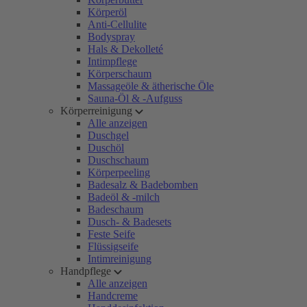
Körperöl
Anti-Cellulite
Bodyspray
Hals & Dekolleté
Intimpflege
Körperschaum
Massageöle & ätherische Öle
Sauna-Öl & -Aufguss
Körperreinigung
Alle anzeigen
Duschgel
Duschöl
Duschschaum
Körperpeeling
Badesalz & Badebomben
Badeöl & -milch
Badeschaum
Dusch- & Badesets
Feste Seife
Flüssigseife
Intimreinigung
Handpflege
Alle anzeigen
Handcreme