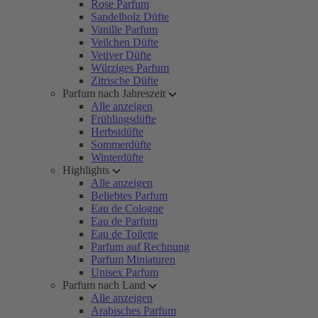
Rose Parfum
Sandelholz Düfte
Vanille Parfum
Veilchen Düfte
Vetiver Düfte
Würziges Parfum
Zitrische Düfte
Parfum nach Jahreszeit
Alle anzeigen
Frühlingsdüfte
Herbstdüfte
Sommerdüfte
Winterdüfte
Highlights
Alle anzeigen
Beliebtes Parfum
Eau de Cologne
Eau de Parfum
Eau de Toilette
Parfum auf Rechnung
Parfum Miniaturen
Unisex Parfum
Parfum nach Land
Alle anzeigen
Arabisches Parfum