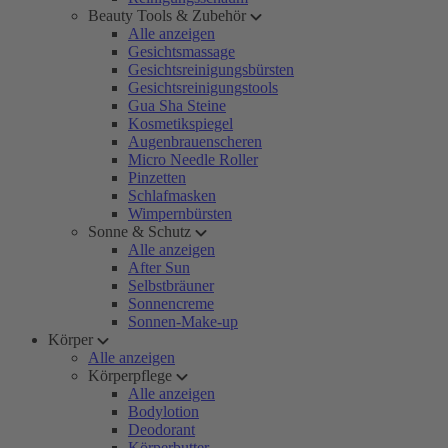
Beauty Tools & Zubehör
Alle anzeigen
Gesichtsmassage
Gesichtsreinigungsbürsten
Gesichtsreinigungstools
Gua Sha Steine
Kosmetikspiegel
Augenbrauenscheren
Micro Needle Roller
Pinzetten
Schlafmasken
Wimpernbürsten
Sonne & Schutz
Alle anzeigen
After Sun
Selbstbräuner
Sonnencreme
Sonnen-Make-up
Körper
Alle anzeigen
Körperpflege
Alle anzeigen
Bodylotion
Deodorant
Körperbutter