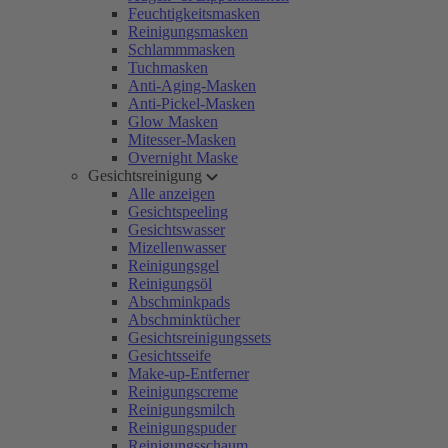
Feuchtigkeitsmasken
Reinigungsmasken
Schlammmasken
Tuchmasken
Anti-Aging-Masken
Anti-Pickel-Masken
Glow Masken
Mitesser-Masken
Overnight Maske
Gesichtsreinigung
Alle anzeigen
Gesichtspeeling
Gesichtswasser
Mizellenwasser
Reinigungsgel
Reinigungsöl
Abschminkpads
Abschminktücher
Gesichtsreinigungssets
Gesichtsseife
Make-up-Entferner
Reinigungscreme
Reinigungsmilch
Reinigungspuder
Reinigungsschaum