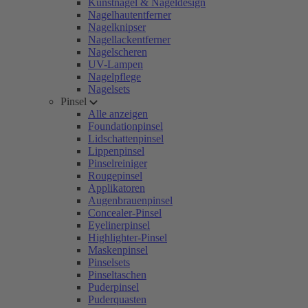
Kunstnägel & Nageldesign
Nagelhautentferner
Nagelknipser
Nagellackentferner
Nagelscheren
UV-Lampen
Nagelpflege
Nagelsets
Pinsel
Alle anzeigen
Foundationpinsel
Lidschattenpinsel
Lippenpinsel
Pinselreiniger
Rougepinsel
Applikatoren
Augenbrauenpinsel
Concealer-Pinsel
Eyelinerpinsel
Highlighter-Pinsel
Maskenpinsel
Pinselsets
Pinseltaschen
Puderpinsel
Puderquasten