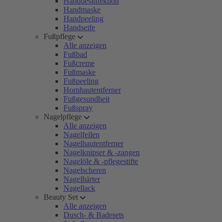
Handdesinfektion
Handmaske
Handpeeling
Handseife
Fußpflege
Alle anzeigen
Fußbad
Fußcreme
Fußmaske
Fußpeeling
Hornhautentferner
Fußgesundheit
Fußspray
Nagelpflege
Alle anzeigen
Nagelfeilen
Nagelhautentferner
Nagelknipser & -zangen
Nagelöle & -pflegestifte
Nagelscheren
Nagelhärter
Nagellack
Beauty Set
Alle anzeigen
Dusch- & Badesets