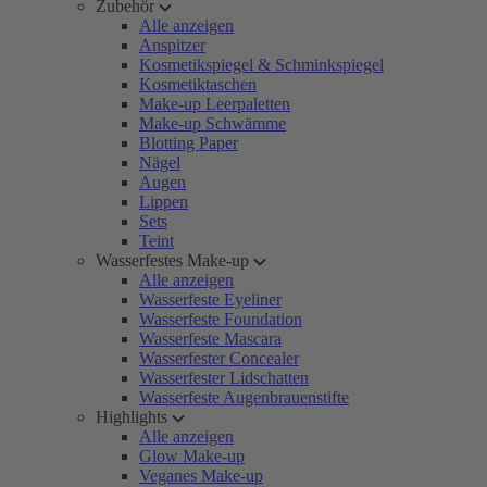
Zubehör
Alle anzeigen
Anspitzer
Kosmetikspiegel & Schminkspiegel
Kosmetiktaschen
Make-up Leerpaletten
Make-up Schwämme
Blotting Paper
Nägel
Augen
Lippen
Sets
Teint
Wasserfestes Make-up
Alle anzeigen
Wasserfeste Eyeliner
Wasserfeste Foundation
Wasserfeste Mascara
Wasserfester Concealer
Wasserfester Lidschatten
Wasserfeste Augenbrauenstifte
Highlights
Alle anzeigen
Glow Make-up
Veganes Make-up