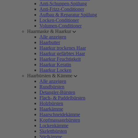
Anti-Schuppen-Spülung
Anti-Frizz-Conditioner
Aufbau & Reparatur Spülung
Locken-Conditioner
Volumen-Conditioner
Haarmaske & Haarkur
Alle anzeigen
Haarbutter
Haarkur trockenes Haar
Haarkur gefärbtes Haar
Haarkur Feuchtigkeit
Haarkur Keratin
Haarkur Locken
Haarbürsten & Kämme
Alle anzeigen
Rundbürsten
Detangler-Bürsten
Flach- & Paddelbürsten
Holzbürsten
Haarkämme
Haarschneidekämme
Kopfmassagebürsten
Lockenkämme
Skelettbürsten
Stielkämme