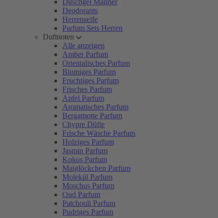
Duschgel Männer
Deodorants
Herrenseife
Parfum Sets Herren
Duftnoten
Alle anzeigen
Amber Parfum
Orientalisches Parfum
Blumiges Parfum
Fruchtiges Parfum
Frisches Parfum
Apfel Parfum
Aromatisches Parfum
Bergamotte Parfum
Chypre Düfte
Frische Wäsche Parfum
Holziges Parfum
Jasmin Parfum
Kokos Parfum
Maiglöckchen Parfum
Molekül Parfum
Moschus Parfum
Oud Parfum
Patchouli Parfum
Pudriges Parfum