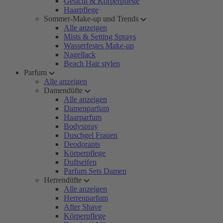
Gesicht & Körperpflege
Haarpflege
Sommer-Make-up und Trends
Alle anzeigen
Mists & Setting Sprays
Wasserfestes Make-up
Nagellack
Beach Hair stylen
Parfum
Alle anzeigen
Damendüfte
Alle anzeigen
Damenparfum
Haarparfum
Bodyspray
Duschgel Frauen
Deodorants
Körperpflege
Duftseifen
Parfum Sets Damen
Herrendüfte
Alle anzeigen
Herrenparfum
After Shave
Körperpflege