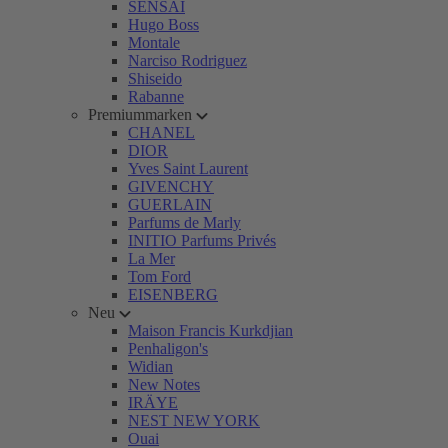
SENSAI
Hugo Boss
Montale
Narciso Rodriguez
Shiseido
Rabanne
Premiummarken
CHANEL
DIOR
Yves Saint Laurent
GIVENCHY
GUERLAIN
Parfums de Marly
INITIO Parfums Privés
La Mer
Tom Ford
EISENBERG
Neu
Maison Francis Kurkdjian
Penhaligon's
Widian
New Notes
IRÄYE
NEST NEW YORK
Ouai