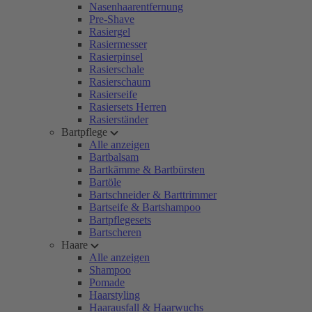
Nasenhaarentfernung
Pre-Shave
Rasiergel
Rasiermesser
Rasierpinsel
Rasierschale
Rasierschaum
Rasierseife
Rasiersets Herren
Rasierständer
Bartpflege
Alle anzeigen
Bartbalsam
Bartkämme & Bartbürsten
Bartöle
Bartschneider & Barttrimmer
Bartseife & Bartshampoo
Bartpflegesets
Bartscheren
Haare
Alle anzeigen
Shampoo
Pomade
Haarstyling
Haarausfall & Haarwuchs