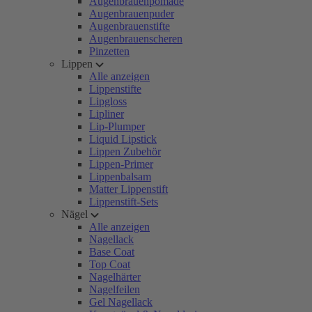
Augenbrauenpomade
Augenbrauenpuder
Augenbrauenstifte
Augenbrauenscheren
Pinzetten
Lippen
Alle anzeigen
Lippenstifte
Lipgloss
Lipliner
Lip-Plumper
Liquid Lipstick
Lippen Zubehör
Lippen-Primer
Lippenbalsam
Matter Lippenstift
Lippenstift-Sets
Nägel
Alle anzeigen
Nagellack
Base Coat
Top Coat
Nagelhärter
Nagelfeilen
Gel Nagellack