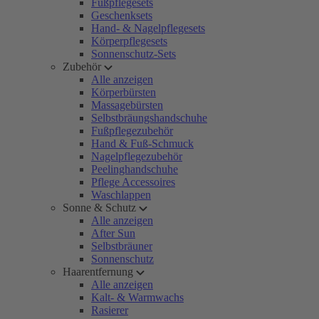
Fußpflegesets
Geschenksets
Hand- & Nagelpflegesets
Körperpflegesets
Sonnenschutz-Sets
Zubehör
Alle anzeigen
Körperbürsten
Massagebürsten
Selbstbräungshandschuhe
Fußpflegezubehör
Hand & Fuß-Schmuck
Nagelpflegezubehör
Peelinghandschuhe
Pflege Accessoires
Waschlappen
Sonne & Schutz
Alle anzeigen
After Sun
Selbstbräuner
Sonnenschutz
Haarentfernung
Alle anzeigen
Kalt- & Warmwachs
Rasierer