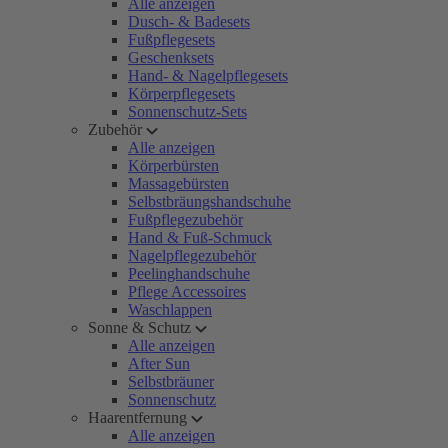
Alle anzeigen
Dusch- & Badesets
Fußpflegesets
Geschenksets
Hand- & Nagelpflegesets
Körperpflegesets
Sonnenschutz-Sets
Zubehör
Alle anzeigen
Körperbürsten
Massagebürsten
Selbstbräungshandschuhe
Fußpflegezubehör
Hand & Fuß-Schmuck
Nagelpflegezubehör
Peelinghandschuhe
Pflege Accessoires
Waschlappen
Sonne & Schutz
Alle anzeigen
After Sun
Selbstbräuner
Sonnenschutz
Haarentfernung
Alle anzeigen