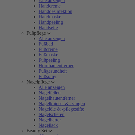
Alle anzeigen
Handcreme
Handdesinfektion
Handmaske
Handpeeling
Handseife
Fußpflege
Alle anzeigen
Fußbad
Fußcreme
Fußmaske
Fußpeeling
Hornhautentferner
Fußgesundheit
Fußspray
Nagelpflege
Alle anzeigen
Nagelfeilen
Nagelhautentferner
Nagelknipser & -zangen
Nagelöle & -pflegestifte
Nagelscheren
Nagelhärter
Nagellack
Beauty Set