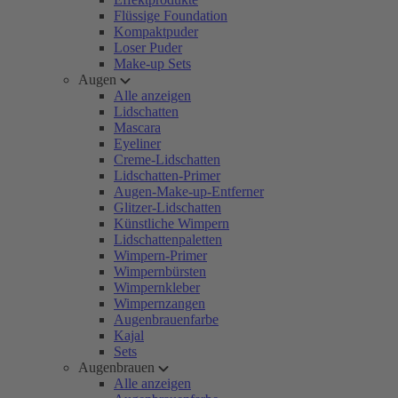
Flüssige Foundation
Kompaktpuder
Loser Puder
Make-up Sets
Augen
Alle anzeigen
Lidschatten
Mascara
Eyeliner
Creme-Lidschatten
Lidschatten-Primer
Augen-Make-up-Entferner
Glitzer-Lidschatten
Künstliche Wimpern
Lidschattenpaletten
Wimpern-Primer
Wimpernbürsten
Wimpernkleber
Wimpernzangen
Augenbrauenfarbe
Kajal
Sets
Augenbrauen
Alle anzeigen