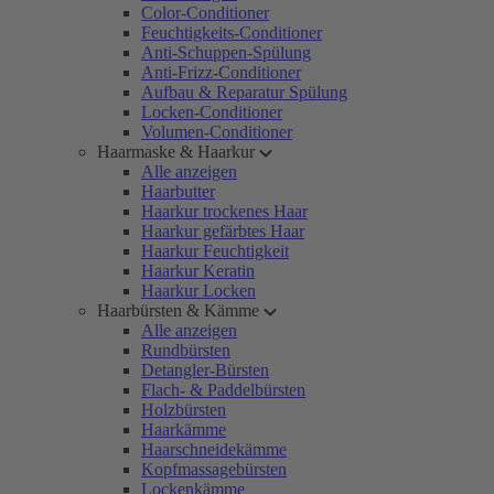
Color-Conditioner
Feuchtigkeits-Conditioner
Anti-Schuppen-Spülung
Anti-Frizz-Conditioner
Aufbau & Reparatur Spülung
Locken-Conditioner
Volumen-Conditioner
Haarmaske & Haarkur
Alle anzeigen
Haarbutter
Haarkur trockenes Haar
Haarkur gefärbtes Haar
Haarkur Feuchtigkeit
Haarkur Keratin
Haarkur Locken
Haarbürsten & Kämme
Alle anzeigen
Rundbürsten
Detangler-Bürsten
Flach- & Paddelbürsten
Holzbürsten
Haarkämme
Haarschneidekämme
Kopfmassagebürsten
Lockenkämme