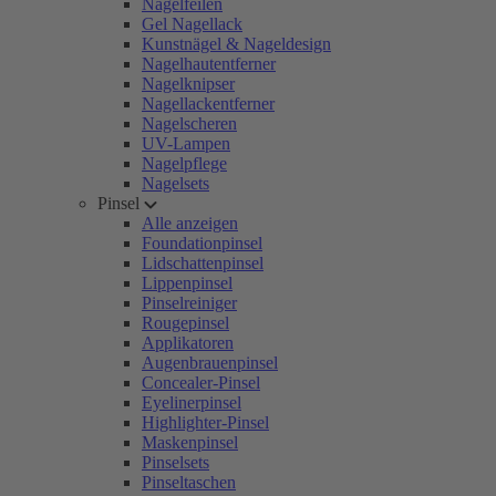
Nagelfeilen
Gel Nagellack
Kunstnägel & Nageldesign
Nagelhautentferner
Nagelknipser
Nagellackentferner
Nagelscheren
UV-Lampen
Nagelpflege
Nagelsets
Pinsel
Alle anzeigen
Foundationpinsel
Lidschattenpinsel
Lippenpinsel
Pinselreiniger
Rougepinsel
Applikatoren
Augenbrauenpinsel
Concealer-Pinsel
Eyelinerpinsel
Highlighter-Pinsel
Maskenpinsel
Pinselsets
Pinseltaschen