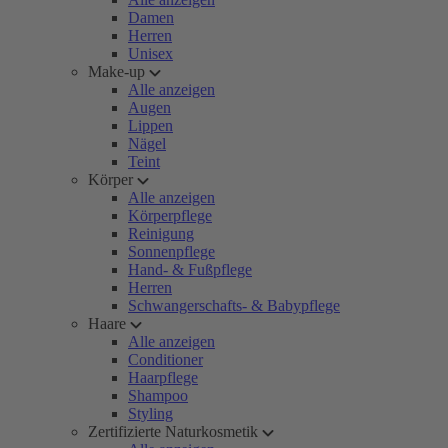
Damen
Herren
Unisex
Make-up
Alle anzeigen
Augen
Lippen
Nägel
Teint
Körper
Alle anzeigen
Körperpflege
Reinigung
Sonnenpflege
Hand- & Fußpflege
Herren
Schwangerschafts- & Babypflege
Haare
Alle anzeigen
Conditioner
Haarpflege
Shampoo
Styling
Zertifizierte Naturkosmetik