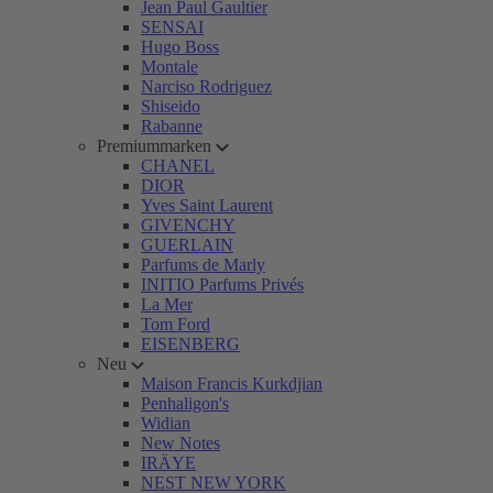
Jean Paul Gaultier
SENSAI
Hugo Boss
Montale
Narciso Rodriguez
Shiseido
Rabanne
Premiummarken
CHANEL
DIOR
Yves Saint Laurent
GIVENCHY
GUERLAIN
Parfums de Marly
INITIO Parfums Privés
La Mer
Tom Ford
EISENBERG
Neu
Maison Francis Kurkdjian
Penhaligon's
Widian
New Notes
IRÄYE
NEST NEW YORK