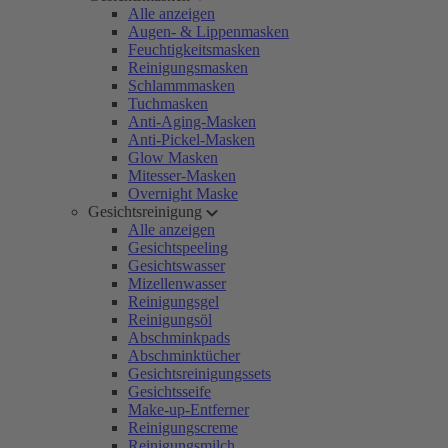
Alle anzeigen
Augen- & Lippenmasken
Feuchtigkeitsmasken
Reinigungsmasken
Schlammmasken
Tuchmasken
Anti-Aging-Masken
Anti-Pickel-Masken
Glow Masken
Mitesser-Masken
Overnight Maske
Gesichtsreinigung
Alle anzeigen
Gesichtspeeling
Gesichtswasser
Mizellenwasser
Reinigungsgel
Reinigungsöl
Abschminkpads
Abschminktücher
Gesichtsreinigungssets
Gesichtsseife
Make-up-Entferner
Reinigungscreme
Reinigungsmilch