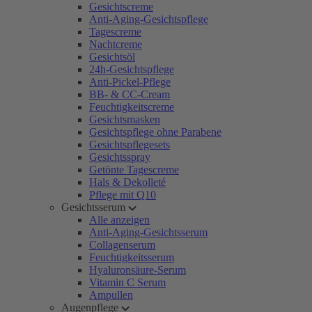
Gesichtscreme
Anti-Aging-Gesichtspflege
Tagescreme
Nachtcreme
Gesichtsöl
24h-Gesichtspflege
Anti-Pickel-Pflege
BB- & CC-Cream
Feuchtigkeitscreme
Gesichtsmasken
Gesichtspflege ohne Parabene
Gesichtspflegesets
Gesichtsspray
Getönte Tagescreme
Hals & Dekolleté
Pflege mit Q10
Gesichtsserum
Alle anzeigen
Anti-Aging-Gesichtsserum
Collagenserum
Feuchtigkeitsserum
Hyaluronsäure-Serum
Vitamin C Serum
Ampullen
Augenpflege