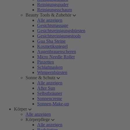
Reinigungspuder
Reinigungsschaum
Beauty Tools & Zubehör
Alle anzeigen
Gesichtsmassage
Gesichtsreinigungsbürsten
Gesichtsreinigungstools
Gua Sha Steine
Kosmetikspiegel
Augenbrauenscheren
Micro Needle Roller
Pinzetten
Schlafmasken
Wimpernbürsten
Sonne & Schutz
Alle anzeigen
After Sun
Selbstbräuner
Sonnencreme
Sonnen-Make-up
Körper
Alle anzeigen
Körperpflege
Alle anzeigen
Bodylotion