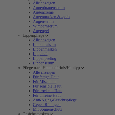
Alle anzeigen
Augenbrauenserum
Augencreme
Augenmasken & -pads
Augenserum
Wimpernserum
Augengel
Lippenpflege
Alle anzeigen
Lippenbalsam
Lippenmasken
Lippenöl
Lippenpeeling
Lippenserum
Pflege nach Hautbedürfnis/Hauttyp
Alle anzeigen
Für fettige Haut
Für Mischhaut
Für sensible Haut
Für trockene Haut
Für unreine Haut
Anti-Aging-Gesichtspflege
Gegen Rötungen
Mit Sonnenschutz
Gesichtsmasken