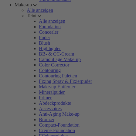
Make-up
Alle anzeigen
Teint
Alle anzeigen
Foundation
Concealer
Puder
Blush
Highlighter
BB- & CC-Cream
Camouflage Make-up
Color Corrector
Contouring
Contouring Paletten
Fixing Spray & Fixierpuder
Make-up Entferner
Mineralpuder
Primer
Abdeckprodukte
Accessoires
Anti-Aging Make-up
Bronzer
Compact-Foundation
Creme-Foundation
Effektprodukte