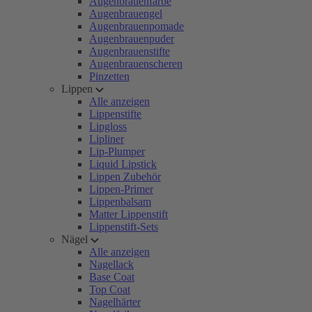
Augenbrauenfarbe
Augenbrauengel
Augenbrauenpomade
Augenbrauenpuder
Augenbrauenstifte
Augenbrauenscheren
Pinzetten
Lippen
Alle anzeigen
Lippenstifte
Lipgloss
Lipliner
Lip-Plumper
Liquid Lipstick
Lippen Zubehör
Lippen-Primer
Lippenbalsam
Matter Lippenstift
Lippenstift-Sets
Nägel
Alle anzeigen
Nagellack
Base Coat
Top Coat
Nagelhärter