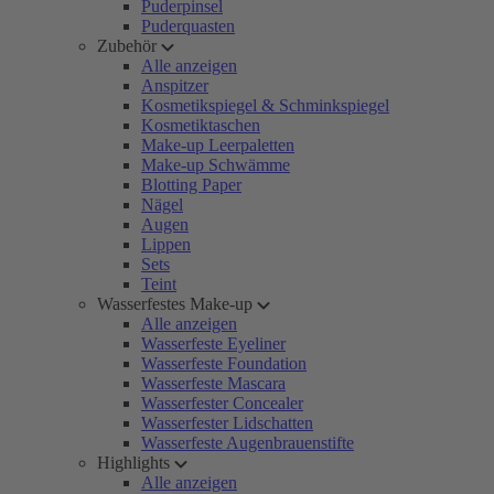
Puderpinsel
Puderquasten
Zubehör
Alle anzeigen
Anspitzer
Kosmetikspiegel & Schminkspiegel
Kosmetiktaschen
Make-up Leerpaletten
Make-up Schwämme
Blotting Paper
Nägel
Augen
Lippen
Sets
Teint
Wasserfestes Make-up
Alle anzeigen
Wasserfeste Eyeliner
Wasserfeste Foundation
Wasserfeste Mascara
Wasserfester Concealer
Wasserfester Lidschatten
Wasserfeste Augenbrauenstifte
Highlights
Alle anzeigen