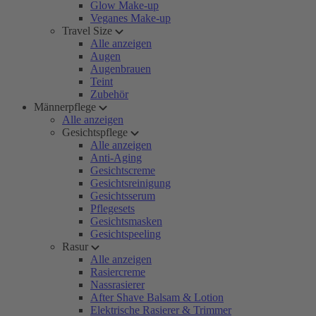
Glow Make-up
Veganes Make-up
Travel Size
Alle anzeigen
Augen
Augenbrauen
Teint
Zubehör
Männerpflege
Alle anzeigen
Gesichtspflege
Alle anzeigen
Anti-Aging
Gesichtscreme
Gesichtsreinigung
Gesichtsserum
Pflegesets
Gesichtsmasken
Gesichtspeeling
Rasur
Alle anzeigen
Rasiercreme
Nassrasierer
After Shave Balsam & Lotion
Elektrische Rasierer & Trimmer