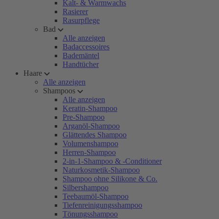
Kalt- & Warmwachs
Rasierer
Rasurpflege
Bad
Alle anzeigen
Badaccessoires
Bademäntel
Handtücher
Haare
Alle anzeigen
Shampoos
Alle anzeigen
Keratin-Shampoo
Pre-Shampoo
Arganöl-Shampoo
Glättendes Shampoo
Volumenshampoo
Herren-Shampoo
2-in-1-Shampoo & -Conditioner
Naturkosmetik-Shampoo
Shampoo ohne Silikone & Co.
Silbershampoo
Teebaumöl-Shampoo
Tiefenreinigungsshampoo
Tönungsshampoo