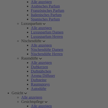
Alle anzeigen
Arabisches Parfum
Französisches Parfum
Italienisches Parfum
Spanisches Parfum
Luxusparfum
Alle anzeigen
Luxusparfum Damen
Luxusparfum Herren
Nischendüfte
Alle anzeigen
Nischendüfte Damen
Nischendüfte Herren
Raumdüfte
Alle anzeigen
Duftkerzen
Duftstäbchen
Aroma Diffuser
Duftsteine
Raumsprays
Autodüfte
Gesicht
Alle anzeigen
Gesichtspflege
Alle anzeigen