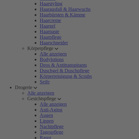
Haarstyling
Haarausfall & Haarwuchs
Haarbürsten & Kämme
Haarcreme
Haargel
Haarpaste
Haarpflege
Haarschneider
Körperpflege
Alle anzeigen
Bodylotions
Deos & Antitranspirants
Duschgel & Duschpflege
Körperreinigung & Scrubs
Seife
Drogerie
Alle anzeigen
Gesichtspflege
Alle anzeigen
Anti-Aging
Augen
Lippen
Nachtpflege
Tagespflege
Rasur