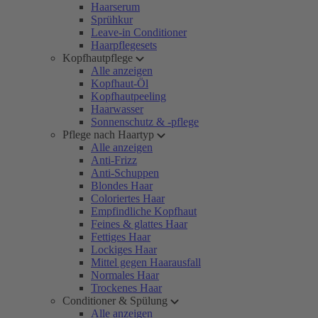
Haarserum
Sprühkur
Leave-in Conditioner
Haarpflegesets
Kopfhautpflege
Alle anzeigen
Kopfhaut-Öl
Kopfhautpeeling
Haarwasser
Sonnenschutz & -pflege
Pflege nach Haartyp
Alle anzeigen
Anti-Frizz
Anti-Schuppen
Blondes Haar
Coloriertes Haar
Empfindliche Kopfhaut
Feines & glattes Haar
Fettiges Haar
Lockiges Haar
Mittel gegen Haarausfall
Normales Haar
Trockenes Haar
Conditioner & Spülung
Alle anzeigen