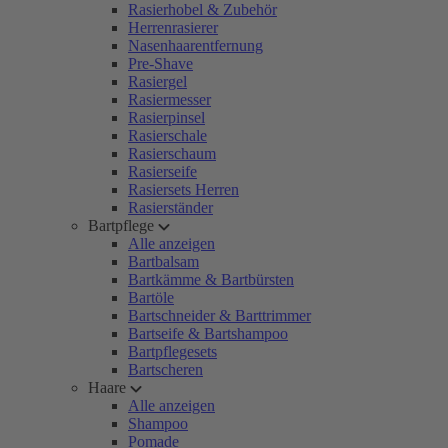
Rasierhobel & Zubehör
Herrenrasierer
Nasenhaarentfernung
Pre-Shave
Rasiergel
Rasiermesser
Rasierpinsel
Rasierschale
Rasierschaum
Rasierseife
Rasiersets Herren
Rasierständer
Bartpflege
Alle anzeigen
Bartbalsam
Bartkämme & Bartbürsten
Bartöle
Bartschneider & Barttrimmer
Bartseife & Bartshampoo
Bartpflegesets
Bartscheren
Haare
Alle anzeigen
Shampoo
Pomade