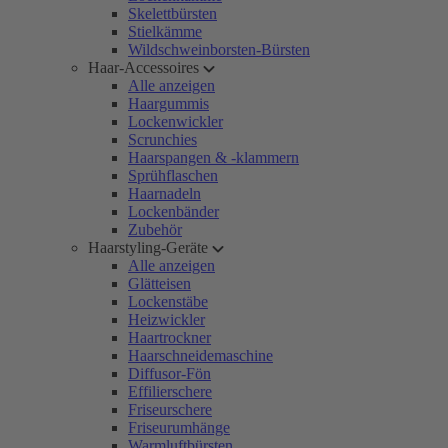
Skelettbürsten
Stielkämme
Wildschweinborsten-Bürsten
Haar-Accessoires
Alle anzeigen
Haargummis
Lockenwickler
Scrunchies
Haarspangen & -klammern
Sprühflaschen
Haarnadeln
Lockenbänder
Zubehör
Haarstyling-Geräte
Alle anzeigen
Glätteisen
Lockenstäbe
Heizwickler
Haartrockner
Haarschneidemaschine
Diffusor-Fön
Effilierschere
Friseurschere
Friseurumhänge
Warmluftbürsten