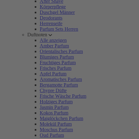
After Shave
Körperpflege
Duschgel Männer
Deodorants
Herrenseife
Parfum Sets Herren
Duftnoten
Alle anzeigen
Amber Parfum
Orientalisches Parfum
Blumiges Parfum
Fruchtiges Parfum
Frisches Parfum
Apfel Parfum
Aromatisches Parfum
Bergamotte Parfum
Chypre Düfte
Frische Wäsche Parfum
Holziges Parfum
Jasmin Parfum
Kokos Parfum
Maiglöckchen Parfum
Molekül Parfum
Moschus Parfum
Oud Parfum