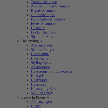
Trockenshampoo
Anti-Schuppen-Shampoo
Repair-Shampoo
Color-Shampoo
Feuchtigkeitsshampoo
Festes Shampoo
Haarseife
Lockenshampoo
Shampoo-Sets
Haarstyling
Alle anzeigen
Schaumfestiger
Hitzeschutz
Haarwachs
Styling Spray
Ansatzspray
Haarcreme & Stylingcreme
Haargel
Haarpuder
Haarspray
Haarstyling-Sets
Sea Salt Spray
Leave-In Pflege
Alle anzeigen
Haaröl