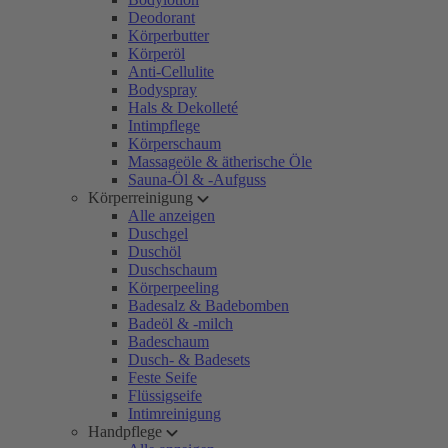
Deodorant
Körperbutter
Körperöl
Anti-Cellulite
Bodyspray
Hals & Dekolleté
Intimpflege
Körperschaum
Massageöle & ätherische Öle
Sauna-Öl & -Aufguss
Körperreinigung
Alle anzeigen
Duschgel
Duschöl
Duschschaum
Körperpeeling
Badesalz & Badebomben
Badeöl & -milch
Badeschaum
Dusch- & Badesets
Feste Seife
Flüssigseife
Intimreinigung
Handpflege