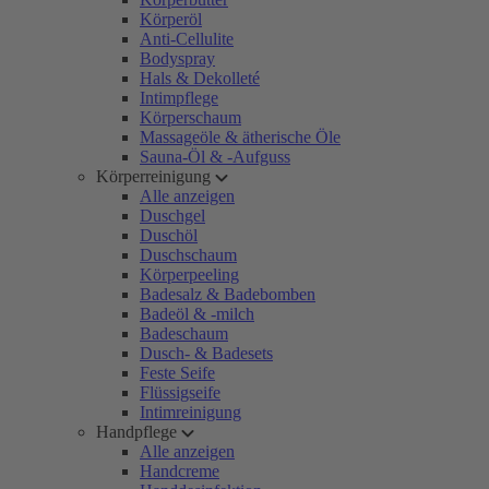
Körperöl
Anti-Cellulite
Bodyspray
Hals & Dekolleté
Intimpflege
Körperschaum
Massageöle & ätherische Öle
Sauna-Öl & -Aufguss
Körperreinigung
Alle anzeigen
Duschgel
Duschöl
Duschschaum
Körperpeeling
Badesalz & Badebomben
Badeöl & -milch
Badeschaum
Dusch- & Badesets
Feste Seife
Flüssigseife
Intimreinigung
Handpflege
Alle anzeigen
Handcreme