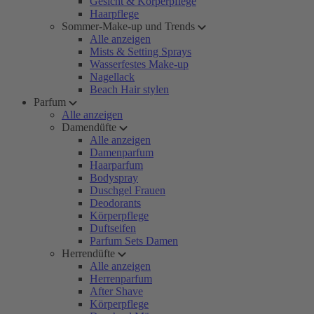
Gesicht & Körperpflege
Haarpflege
Sommer-Make-up und Trends
Alle anzeigen
Mists & Setting Sprays
Wasserfestes Make-up
Nagellack
Beach Hair stylen
Parfum
Alle anzeigen
Damendüfte
Alle anzeigen
Damenparfum
Haarparfum
Bodyspray
Duschgel Frauen
Deodorants
Körperpflege
Duftseifen
Parfum Sets Damen
Herrendüfte
Alle anzeigen
Herrenparfum
After Shave
Körperpflege