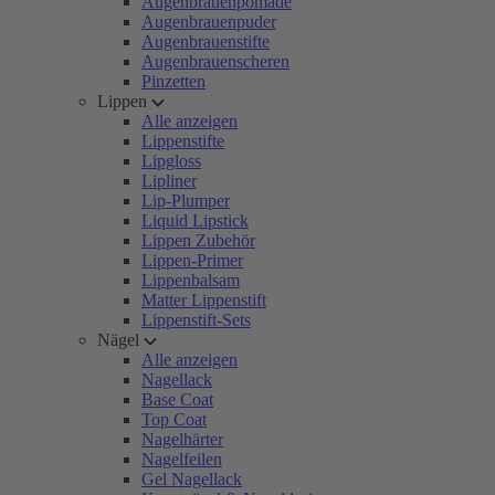
Augenbrauenpomade
Augenbrauenpuder
Augenbrauenstifte
Augenbrauenscheren
Pinzetten
Lippen
Alle anzeigen
Lippenstifte
Lipgloss
Lipliner
Lip-Plumper
Liquid Lipstick
Lippen Zubehör
Lippen-Primer
Lippenbalsam
Matter Lippenstift
Lippenstift-Sets
Nägel
Alle anzeigen
Nagellack
Base Coat
Top Coat
Nagelhärter
Nagelfeilen
Gel Nagellack