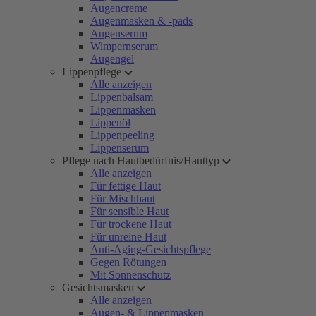
Augencreme
Augenmasken & -pads
Augenserum
Wimpernserum
Augengel
Lippenpflege
Alle anzeigen
Lippenbalsam
Lippenmasken
Lippenöl
Lippenpeeling
Lippenserum
Pflege nach Hautbedürfnis/Hauttyp
Alle anzeigen
Für fettige Haut
Für Mischhaut
Für sensible Haut
Für trockene Haut
Für unreine Haut
Anti-Aging-Gesichtspflege
Gegen Rötungen
Mit Sonnenschutz
Gesichtsmasken
Alle anzeigen
Augen- & Lippenmasken