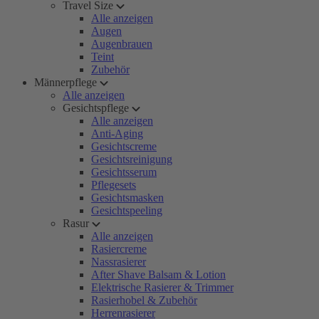
Travel Size
Alle anzeigen
Augen
Augenbrauen
Teint
Zubehör
Männerpflege
Alle anzeigen
Gesichtspflege
Alle anzeigen
Anti-Aging
Gesichtscreme
Gesichtsreinigung
Gesichtsserum
Pflegesets
Gesichtsmasken
Gesichtspeeling
Rasur
Alle anzeigen
Rasiercreme
Nassrasierer
After Shave Balsam & Lotion
Elektrische Rasierer & Trimmer
Rasierhobel & Zubehör
Herrenrasierer