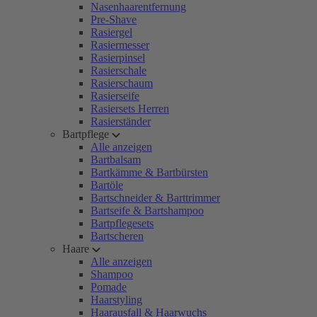
Nasenhaarentfernung
Pre-Shave
Rasiergel
Rasiermesser
Rasierpinsel
Rasierschale
Rasierschaum
Rasierseife
Rasiersets Herren
Rasierständer
Bartpflege
Alle anzeigen
Bartbalsam
Bartkämme & Bartbürsten
Bartöle
Bartschneider & Barttrimmer
Bartseife & Bartshampoo
Bartpflegesets
Bartscheren
Haare
Alle anzeigen
Shampoo
Pomade
Haarstyling
Haarausfall & Haarwuchs