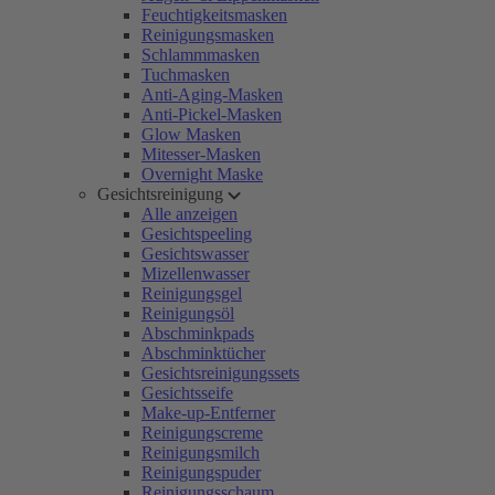
Feuchtigkeitsmasken
Reinigungsmasken
Schlammmasken
Tuchmasken
Anti-Aging-Masken
Anti-Pickel-Masken
Glow Masken
Mitesser-Masken
Overnight Maske
Gesichtsreinigung
Alle anzeigen
Gesichtspeeling
Gesichtswasser
Mizellenwasser
Reinigungsgel
Reinigungsöl
Abschminkpads
Abschminktücher
Gesichtsreinigungssets
Gesichtsseife
Make-up-Entferner
Reinigungscreme
Reinigungsmilch
Reinigungspuder
Reinigungsschaum