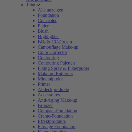
Teint
Alle anzeigen
Foundation
Concealer
Puder
Blush
Highlighter
BB- & CC-Cream
Camouflage Make-up
Color Corrector
Contouring
Contouring Paletten
Fixing Spray & Fixierpuder
Make-up Entferner
Mineralpuder
Primer
Abdeckprodukte
Accessoires
Anti-Aging Make-up
Bronzer
Compact-Foundation
Creme-Foundation
Effektprodukte
Flüssige Foundation
Kompaktpuder