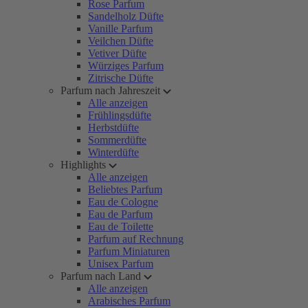
Rose Parfum
Sandelholz Düfte
Vanille Parfum
Veilchen Düfte
Vetiver Düfte
Würziges Parfum
Zitrische Düfte
Parfum nach Jahreszeit
Alle anzeigen
Frühlingsdüfte
Herbstdüfte
Sommerdüfte
Winterdüfte
Highlights
Alle anzeigen
Beliebtes Parfum
Eau de Cologne
Eau de Parfum
Eau de Toilette
Parfum auf Rechnung
Parfum Miniaturen
Unisex Parfum
Parfum nach Land
Alle anzeigen
Arabisches Parfum