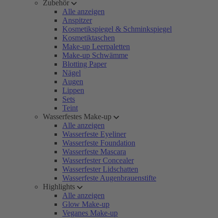
Zubehör
Alle anzeigen
Anspitzer
Kosmetikspiegel & Schminkspiegel
Kosmetiktaschen
Make-up Leerpaletten
Make-up Schwämme
Blotting Paper
Nägel
Augen
Lippen
Sets
Teint
Wasserfestes Make-up
Alle anzeigen
Wasserfeste Eyeliner
Wasserfeste Foundation
Wasserfeste Mascara
Wasserfester Concealer
Wasserfester Lidschatten
Wasserfeste Augenbrauenstifte
Highlights
Alle anzeigen
Glow Make-up
Veganes Make-up