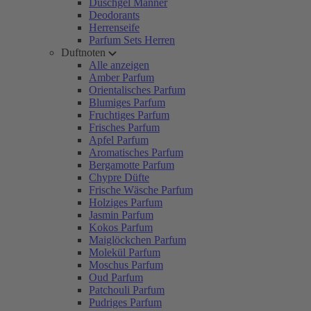
Duschgel Männer
Deodorants
Herrenseife
Parfum Sets Herren
Duftnoten
Alle anzeigen
Amber Parfum
Orientalisches Parfum
Blumiges Parfum
Fruchtiges Parfum
Frisches Parfum
Apfel Parfum
Aromatisches Parfum
Bergamotte Parfum
Chypre Düfte
Frische Wäsche Parfum
Holziges Parfum
Jasmin Parfum
Kokos Parfum
Maiglöckchen Parfum
Molekül Parfum
Moschus Parfum
Oud Parfum
Patchouli Parfum
Pudriges Parfum