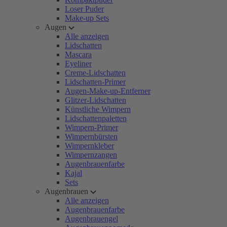
Loser Puder
Make-up Sets
Augen
Alle anzeigen
Lidschatten
Mascara
Eyeliner
Creme-Lidschatten
Lidschatten-Primer
Augen-Make-up-Entferner
Glitzer-Lidschatten
Künstliche Wimpern
Lidschattenpaletten
Wimpern-Primer
Wimpernbürsten
Wimpernkleber
Wimpernzangen
Augenbrauenfarbe
Kajal
Sets
Augenbrauen
Alle anzeigen
Augenbrauenfarbe
Augenbrauengel