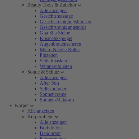
Beauty Tools & Zubehör
Alle anzeigen
Gesichtsmassage
Gesichtsreinigungsbürsten
Gesichtsreinigungstools
Gua Sha Steine
Kosmetikspiegel
Augenbrauenscheren
Micro Needle Roller
Pinzetten
Schlafmasken
Wimpernbürsten
Sonne & Schutz
Alle anzeigen
After Sun
Selbstbräuner
Sonnencreme
Sonnen-Make-up
Körper
Alle anzeigen
Körperpflege
Alle anzeigen
Bodylotion
Deodorant
Körperbutter