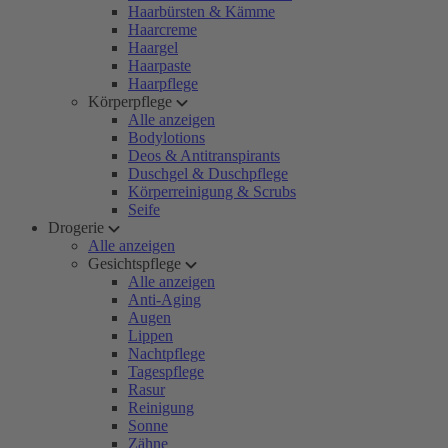
Haarbürsten & Kämme
Haarcreme
Haargel
Haarpaste
Haarpflege
Körperpflege
Alle anzeigen
Bodylotions
Deos & Antitranspirants
Duschgel & Duschpflege
Körperreinigung & Scrubs
Seife
Drogerie
Alle anzeigen
Gesichtspflege
Alle anzeigen
Anti-Aging
Augen
Lippen
Nachtpflege
Tagespflege
Rasur
Reinigung
Sonne
Zähne