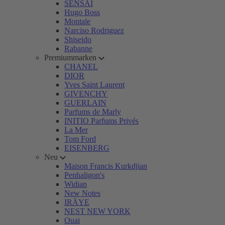
SENSAI
Hugo Boss
Montale
Narciso Rodriguez
Shiseido
Rabanne
Premiummarken
CHANEL
DIOR
Yves Saint Laurent
GIVENCHY
GUERLAIN
Parfums de Marly
INITIO Parfums Privés
La Mer
Tom Ford
EISENBERG
Neu
Maison Francis Kurkdjian
Penhaligon's
Widian
New Notes
IRÄYE
NEST NEW YORK
Ouai