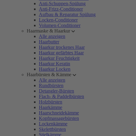
Anti-Schuppen-Spülung
Anti-Frizz-Conditioner
Aufbau & Reparatur Spülung
Locken-Conditioner
Volumen-Conditioner
Haarmaske & Haarkur
Alle anzeigen
Haarbutter
Haarkur trockenes Haar
Haarkur gefärbtes Haar
Haarkur Feuchtigkeit
Haarkur Keratin
Haarkur Locken
Haarbürsten & Kämme
Alle anzeigen
Rundbürsten
Detangler-Bürsten
Flach- & Paddelbürsten
Holzbürsten
Haarkämme
Haarschneidekämme
Kopfmassagebürsten
Lockenkämme
Skelettbürsten
Stielkämme