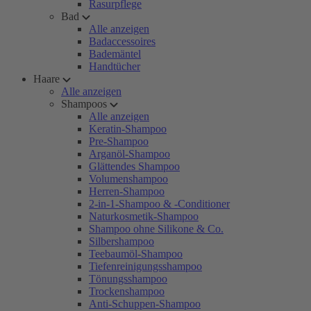
Rasurpflege
Bad
Alle anzeigen
Badaccessoires
Bademäntel
Handtücher
Haare
Alle anzeigen
Shampoos
Alle anzeigen
Keratin-Shampoo
Pre-Shampoo
Arganöl-Shampoo
Glättendes Shampoo
Volumenshampoo
Herren-Shampoo
2-in-1-Shampoo & -Conditioner
Naturkosmetik-Shampoo
Shampoo ohne Silikone & Co.
Silbershampoo
Teebaumöl-Shampoo
Tiefenreinigungsshampoo
Tönungsshampoo
Trockenshampoo
Anti-Schuppen-Shampoo