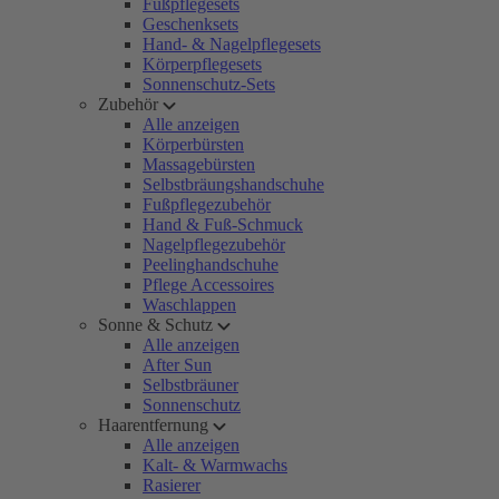
Fußpflegesets
Geschenksets
Hand- & Nagelpflegesets
Körperpflegesets
Sonnenschutz-Sets
Zubehör
Alle anzeigen
Körperbürsten
Massagebürsten
Selbstbräungshandschuhe
Fußpflegezubehör
Hand & Fuß-Schmuck
Nagelpflegezubehör
Peelinghandschuhe
Pflege Accessoires
Waschlappen
Sonne & Schutz
Alle anzeigen
After Sun
Selbstbräuner
Sonnenschutz
Haarentfernung
Alle anzeigen
Kalt- & Warmwachs
Rasierer