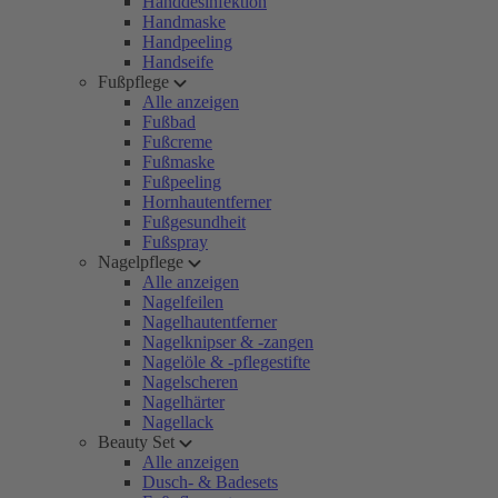
Handdesinfektion
Handmaske
Handpeeling
Handseife
Fußpflege
Alle anzeigen
Fußbad
Fußcreme
Fußmaske
Fußpeeling
Hornhautentferner
Fußgesundheit
Fußspray
Nagelpflege
Alle anzeigen
Nagelfeilen
Nagelhautentferner
Nagelknipser & -zangen
Nagelöle & -pflegestifte
Nagelscheren
Nagelhärter
Nagellack
Beauty Set
Alle anzeigen
Dusch- & Badesets