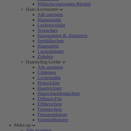
Wildschweinborsten-Bürsten
Haar-Accessoires
Alle anzeigen
Haargummis
Lockenwickler
Scrunchies
Haarspangen & -klammern
Sprühflaschen
Haarnadeln
Lockenbänder
Zubehör
Haarstyling-Geräte
Alle anzeigen
Glätteisen
Lockenstäbe
Heizwickler
Haartrockner
Haarschneidemaschine
Diffusor-Fön
Effilierschere
Friseurschere
Friseurumhänge
Warmluftbürsten
Make-up
Alle anzeigen