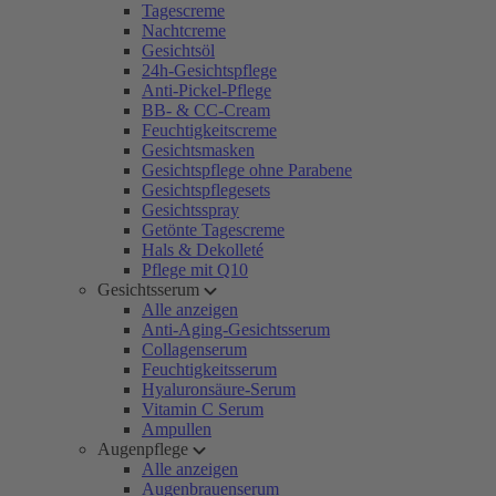
Tagescreme
Nachtcreme
Gesichtsöl
24h-Gesichtspflege
Anti-Pickel-Pflege
BB- & CC-Cream
Feuchtigkeitscreme
Gesichtsmasken
Gesichtspflege ohne Parabene
Gesichtspflegesets
Gesichtsspray
Getönte Tagescreme
Hals & Dekolleté
Pflege mit Q10
Gesichtsserum
Alle anzeigen
Anti-Aging-Gesichtsserum
Collagenserum
Feuchtigkeitsserum
Hyaluronsäure-Serum
Vitamin C Serum
Ampullen
Augenpflege
Alle anzeigen
Augenbrauenserum