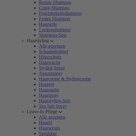
Repair-Shampoo
Color-Shampoo
Feuchtigkeitsshampoo
Festes Shampoo
Haarseife
Lockenshampoo
Shampoo-Sets
Haarstyling
Alle anzeigen
Schaumfestiger
Hitzeschutz
Haarwachs
Styling Spray
Ansatzspray
Haarcreme & Stylingcreme
Haargel
Haarpuder
Haarspray
Haarstyling-Sets
Sea Salt Spray
Leave-In Pflege
Alle anzeigen
Haaröl
Haarserum
Sprühkur