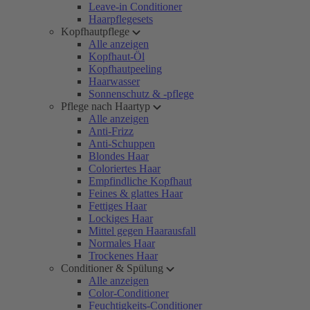
Leave-in Conditioner
Haarpflegesets
Kopfhautpflege
Alle anzeigen
Kopfhaut-Öl
Kopfhautpeeling
Haarwasser
Sonnenschutz & -pflege
Pflege nach Haartyp
Alle anzeigen
Anti-Frizz
Anti-Schuppen
Blondes Haar
Coloriertes Haar
Empfindliche Kopfhaut
Feines & glattes Haar
Fettiges Haar
Lockiges Haar
Mittel gegen Haarausfall
Normales Haar
Trockenes Haar
Conditioner & Spülung
Alle anzeigen
Color-Conditioner
Feuchtigkeits-Conditioner