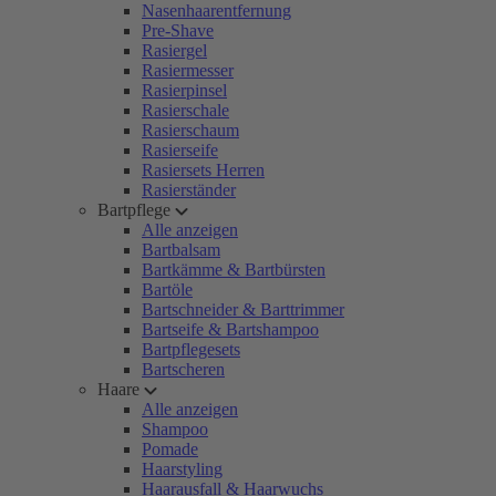
Nasenhaarentfernung
Pre-Shave
Rasiergel
Rasiermesser
Rasierpinsel
Rasierschale
Rasierschaum
Rasierseife
Rasiersets Herren
Rasierständer
Bartpflege
Alle anzeigen
Bartbalsam
Bartkämme & Bartbürsten
Bartöle
Bartschneider & Barttrimmer
Bartseife & Bartshampoo
Bartpflegesets
Bartscheren
Haare
Alle anzeigen
Shampoo
Pomade
Haarstyling
Haarausfall & Haarwuchs