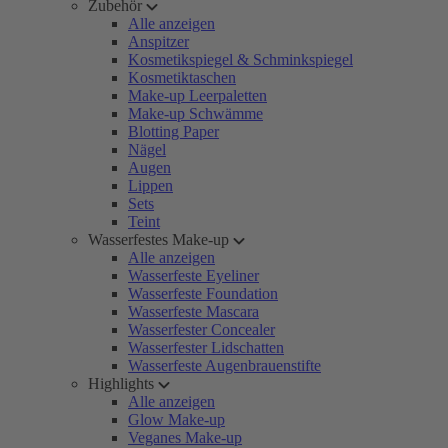
Zubehör
Alle anzeigen
Anspitzer
Kosmetikspiegel & Schminkspiegel
Kosmetiktaschen
Make-up Leerpaletten
Make-up Schwämme
Blotting Paper
Nägel
Augen
Lippen
Sets
Teint
Wasserfestes Make-up
Alle anzeigen
Wasserfeste Eyeliner
Wasserfeste Foundation
Wasserfeste Mascara
Wasserfester Concealer
Wasserfester Lidschatten
Wasserfeste Augenbrauenstifte
Highlights
Alle anzeigen
Glow Make-up
Veganes Make-up