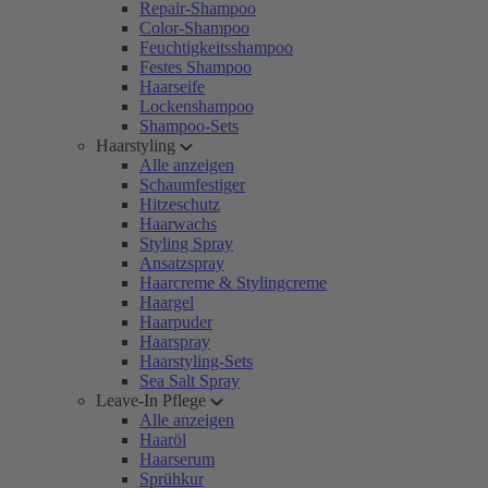
Repair-Shampoo
Color-Shampoo
Feuchtigkeitsshampoo
Festes Shampoo
Haarseife
Lockenshampoo
Shampoo-Sets
Haarstyling
Alle anzeigen
Schaumfestiger
Hitzeschutz
Haarwachs
Styling Spray
Ansatzspray
Haarcreme & Stylingcreme
Haargel
Haarpuder
Haarspray
Haarstyling-Sets
Sea Salt Spray
Leave-In Pflege
Alle anzeigen
Haaröl
Haarserum
Sprühkur