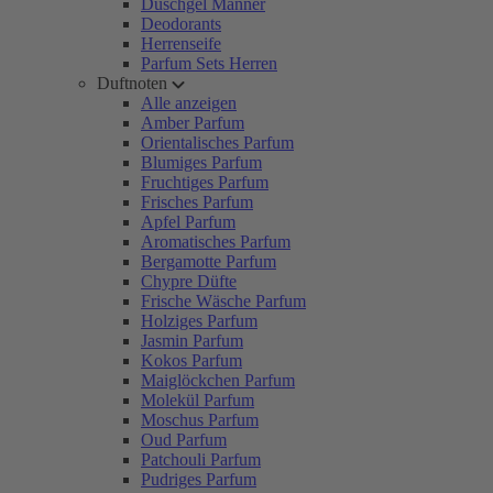
Duschgel Männer
Deodorants
Herrenseife
Parfum Sets Herren
Duftnoten
Alle anzeigen
Amber Parfum
Orientalisches Parfum
Blumiges Parfum
Fruchtiges Parfum
Frisches Parfum
Apfel Parfum
Aromatisches Parfum
Bergamotte Parfum
Chypre Düfte
Frische Wäsche Parfum
Holziges Parfum
Jasmin Parfum
Kokos Parfum
Maiglöckchen Parfum
Molekül Parfum
Moschus Parfum
Oud Parfum
Patchouli Parfum
Pudriges Parfum