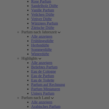
Rose Parfum
Sandelholz Düfte
Vanille Parfum
Veilchen Düfte
Vetiver Düfte
Würziges Parfum
Zitrische Düfte
Parfum nach Jahreszeit
Alle anzeigen
Frühlingsdüfte
Herbstdüfte
Sommerdüfte
Winterdüfte
Highlights
Alle anzeigen
Beliebtes Parfum
Eau de Cologne
Eau de Parfum
Eau de Toilette
Parfum auf Rechnung
Parfum Miniaturen
Unisex Parfum
Parfum nach Land
Alle anzeigen
Arabisches Parfum