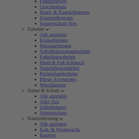
Fußpflegesets
Geschenksets
Hand- & Nagelpflegesets
Körperpflegesets
Sonnenschutz-Sets
Zubehör
Alle anzeigen
Körperbürsten
Massagebürsten
Selbstbräungshandschuhe
Fußpflegezubehör
Hand & Fuß-Schmuck
Nagelpflegezubehör
Peelinghandschuhe
Pflege Accessoires
Waschlappen
Sonne & Schutz
Alle anzeigen
After Sun
Selbstbräuner
Sonnenschutz
Haarentfernung
Alle anzeigen
Kalt- & Warmwachs
Rasierer