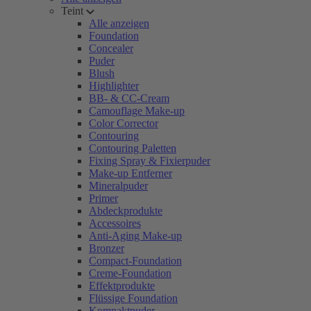
Teint
Alle anzeigen
Foundation
Concealer
Puder
Blush
Highlighter
BB- & CC-Cream
Camouflage Make-up
Color Corrector
Contouring
Contouring Paletten
Fixing Spray & Fixierpuder
Make-up Entferner
Mineralpuder
Primer
Abdeckprodukte
Accessoires
Anti-Aging Make-up
Bronzer
Compact-Foundation
Creme-Foundation
Effektprodukte
Flüssige Foundation
Kompaktpuder