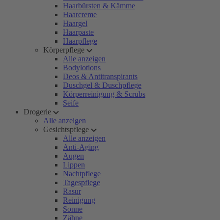
Haarbürsten & Kämme
Haarcreme
Haargel
Haarpaste
Haarpflege
Körperpflege
Alle anzeigen
Bodylotions
Deos & Antitranspirants
Duschgel & Duschpflege
Körperreinigung & Scrubs
Seife
Drogerie
Alle anzeigen
Gesichtspflege
Alle anzeigen
Anti-Aging
Augen
Lippen
Nachtpflege
Tagespflege
Rasur
Reinigung
Sonne
Zähne