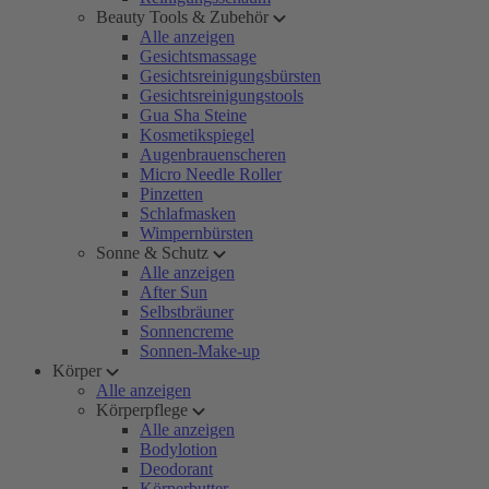
Beauty Tools & Zubehör
Alle anzeigen
Gesichtsmassage
Gesichtsreinigungsbürsten
Gesichtsreinigungstools
Gua Sha Steine
Kosmetikspiegel
Augenbrauenscheren
Micro Needle Roller
Pinzetten
Schlafmasken
Wimpernbürsten
Sonne & Schutz
Alle anzeigen
After Sun
Selbstbräuner
Sonnencreme
Sonnen-Make-up
Körper
Alle anzeigen
Körperpflege
Alle anzeigen
Bodylotion
Deodorant
Körperbutter