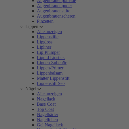
Augenbrauenpomade
Augenbrauenpuder
Augenbrauenstifte
Augenbrauenscheren
Pinzetten
Lippen
Alle anzeigen
Lippenstifte
Lipgloss
Lipliner
Lip-Plumper
Liquid Lipstick
Lippen Zubehör
Lippen-Primer
Lippenbalsam
Matter Lippenstift
Lippenstift-Sets
Nägel
Alle anzeigen
Nagellack
Base Coat
Top Coat
Nagelhärter
Nagelfeilen
Gel Nagellack