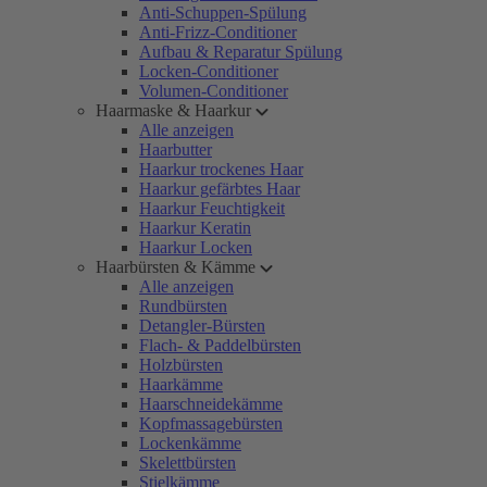
Anti-Schuppen-Spülung
Anti-Frizz-Conditioner
Aufbau & Reparatur Spülung
Locken-Conditioner
Volumen-Conditioner
Haarmaske & Haarkur
Alle anzeigen
Haarbutter
Haarkur trockenes Haar
Haarkur gefärbtes Haar
Haarkur Feuchtigkeit
Haarkur Keratin
Haarkur Locken
Haarbürsten & Kämme
Alle anzeigen
Rundbürsten
Detangler-Bürsten
Flach- & Paddelbürsten
Holzbürsten
Haarkämme
Haarschneidekämme
Kopfmassagebürsten
Lockenkämme
Skelettbürsten
Stielkämme