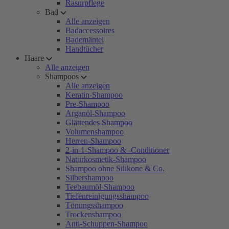
Rasurpflege
Bad
Alle anzeigen
Badaccessoires
Bademäntel
Handtücher
Haare
Alle anzeigen
Shampoos
Alle anzeigen
Keratin-Shampoo
Pre-Shampoo
Arganöl-Shampoo
Glättendes Shampoo
Volumenshampoo
Herren-Shampoo
2-in-1-Shampoo & -Conditioner
Naturkosmetik-Shampoo
Shampoo ohne Silikone & Co.
Silbershampoo
Teebaumöl-Shampoo
Tiefenreinigungsshampoo
Tönungsshampoo
Trockenshampoo
Anti-Schuppen-Shampoo