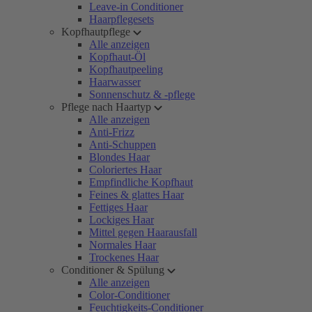
Leave-in Conditioner
Haarpflegesets
Kopfhautpflege
Alle anzeigen
Kopfhaut-Öl
Kopfhautpeeling
Haarwasser
Sonnenschutz & -pflege
Pflege nach Haartyp
Alle anzeigen
Anti-Frizz
Anti-Schuppen
Blondes Haar
Coloriertes Haar
Empfindliche Kopfhaut
Feines & glattes Haar
Fettiges Haar
Lockiges Haar
Mittel gegen Haarausfall
Normales Haar
Trockenes Haar
Conditioner & Spülung
Alle anzeigen
Color-Conditioner
Feuchtigkeits-Conditioner