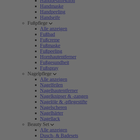
Handdesinfektion
Handmaske
Handpeeling
Handseife
Fußpflege
Alle anzeigen
Fußbad
Fußcreme
Fußmaske
Fußpeeling
Hornhautentferner
Fußgesundheit
Fußspray
Nagelpflege
Alle anzeigen
Nagelfeilen
Nagelhautentferner
Nagelknipser & -zangen
Nagelöle & -pflegestifte
Nagelscheren
Nagelhärter
Nagellack
Beauty Set
Alle anzeigen
Dusch- & Badesets