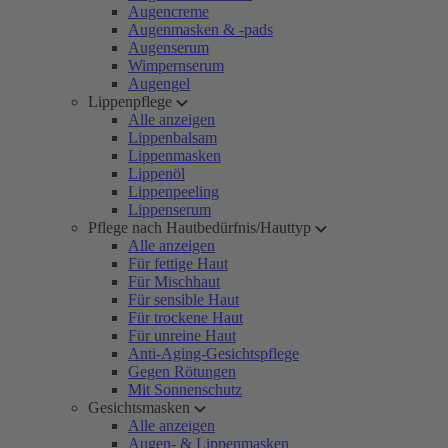
Augencreme
Augenmasken & -pads
Augenserum
Wimpernserum
Augengel
Lippenpflege
Alle anzeigen
Lippenbalsam
Lippenmasken
Lippenöl
Lippenpeeling
Lippenserum
Pflege nach Hautbedürfnis/Hauttyp
Alle anzeigen
Für fettige Haut
Für Mischhaut
Für sensible Haut
Für trockene Haut
Für unreine Haut
Anti-Aging-Gesichtspflege
Gegen Rötungen
Mit Sonnenschutz
Gesichtsmasken
Alle anzeigen
Augen- & Lippenmasken