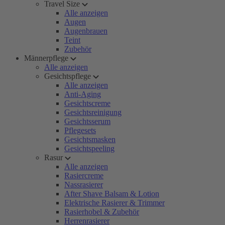
Travel Size
Alle anzeigen
Augen
Augenbrauen
Teint
Zubehör
Männerpflege
Alle anzeigen
Gesichtspflege
Alle anzeigen
Anti-Aging
Gesichtscreme
Gesichtsreinigung
Gesichtsserum
Pflegesets
Gesichtsmasken
Gesichtspeeling
Rasur
Alle anzeigen
Rasiercreme
Nassrasierer
After Shave Balsam & Lotion
Elektrische Rasierer & Trimmer
Rasierhobel & Zubehör
Herrenrasierer