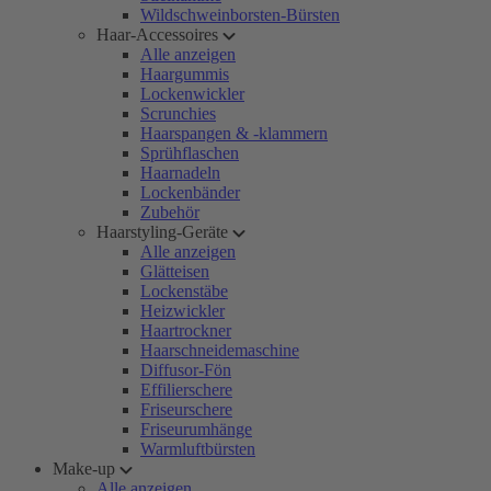
Wildschweinborsten-Bürsten
Haar-Accessoires
Alle anzeigen
Haargummis
Lockenwickler
Scrunchies
Haarspangen & -klammern
Sprühflaschen
Haarnadeln
Lockenbänder
Zubehör
Haarstyling-Geräte
Alle anzeigen
Glätteisen
Lockenstäbe
Heizwickler
Haartrockner
Haarschneidemaschine
Diffusor-Fön
Effilierschere
Friseurschere
Friseurumhänge
Warmluftbürsten
Make-up
Alle anzeigen