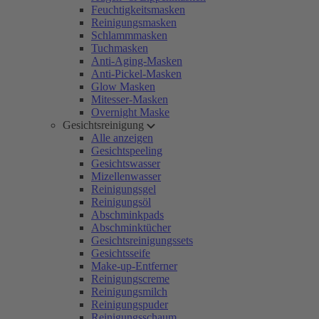
Feuchtigkeitsmasken
Reinigungsmasken
Schlammmasken
Tuchmasken
Anti-Aging-Masken
Anti-Pickel-Masken
Glow Masken
Mitesser-Masken
Overnight Maske
Gesichtsreinigung
Alle anzeigen
Gesichtspeeling
Gesichtswasser
Mizellenwasser
Reinigungsgel
Reinigungsöl
Abschminkpads
Abschminktücher
Gesichtsreinigungssets
Gesichtsseife
Make-up-Entferner
Reinigungscreme
Reinigungsmilch
Reinigungspuder
Reinigungsschaum