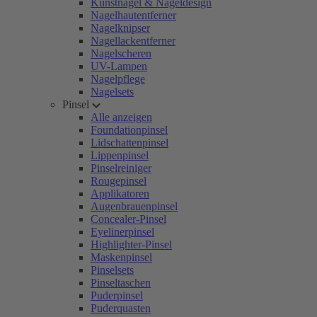
Kunstnägel & Nageldesign
Nagelhautentferner
Nagelknipser
Nagellackentferner
Nagelscheren
UV-Lampen
Nagelpflege
Nagelsets
Pinsel
Alle anzeigen
Foundationpinsel
Lidschattenpinsel
Lippenpinsel
Pinselreiniger
Rougepinsel
Applikatoren
Augenbrauenpinsel
Concealer-Pinsel
Eyelinerpinsel
Highlighter-Pinsel
Maskenpinsel
Pinselsets
Pinseltaschen
Puderpinsel
Puderquasten