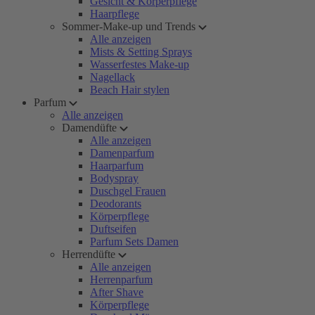
Gesicht & Körperpflege
Haarpflege
Sommer-Make-up und Trends
Alle anzeigen
Mists & Setting Sprays
Wasserfestes Make-up
Nagellack
Beach Hair stylen
Parfum
Alle anzeigen
Damendüfte
Alle anzeigen
Damenparfum
Haarparfum
Bodyspray
Duschgel Frauen
Deodorants
Körperpflege
Duftseifen
Parfum Sets Damen
Herrendüfte
Alle anzeigen
Herrenparfum
After Shave
Körperpflege