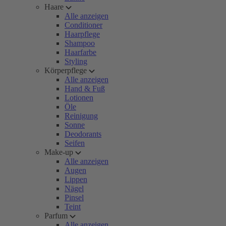
Haare
Alle anzeigen
Conditioner
Haarpflege
Shampoo
Haarfarbe
Styling
Körperpflege
Alle anzeigen
Hand & Fuß
Lotionen
Öle
Reinigung
Sonne
Deodorants
Seifen
Make-up
Alle anzeigen
Augen
Lippen
Nägel
Pinsel
Teint
Parfum
Alle anzeigen