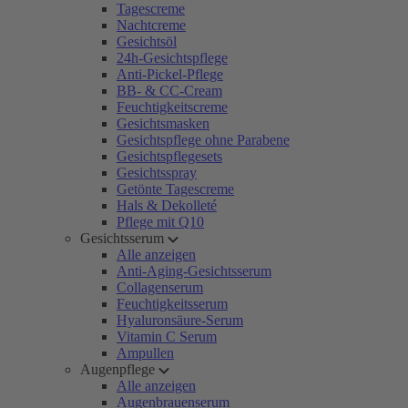
Tagescreme
Nachtcreme
Gesichtsöl
24h-Gesichtspflege
Anti-Pickel-Pflege
BB- & CC-Cream
Feuchtigkeitscreme
Gesichtsmasken
Gesichtspflege ohne Parabene
Gesichtspflegesets
Gesichtsspray
Getönte Tagescreme
Hals & Dekolleté
Pflege mit Q10
Gesichtsserum
Alle anzeigen
Anti-Aging-Gesichtsserum
Collagenserum
Feuchtigkeitsserum
Hyaluronsäure-Serum
Vitamin C Serum
Ampullen
Augenpflege
Alle anzeigen
Augenbrauenserum