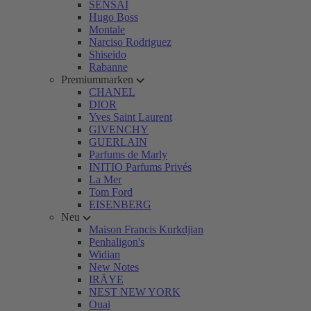
SENSAI
Hugo Boss
Montale
Narciso Rodriguez
Shiseido
Rabanne
Premiummarken
CHANEL
DIOR
Yves Saint Laurent
GIVENCHY
GUERLAIN
Parfums de Marly
INITIO Parfums Privés
La Mer
Tom Ford
EISENBERG
Neu
Maison Francis Kurkdjian
Penhaligon's
Widian
New Notes
IRÄYE
NEST NEW YORK
Ouai