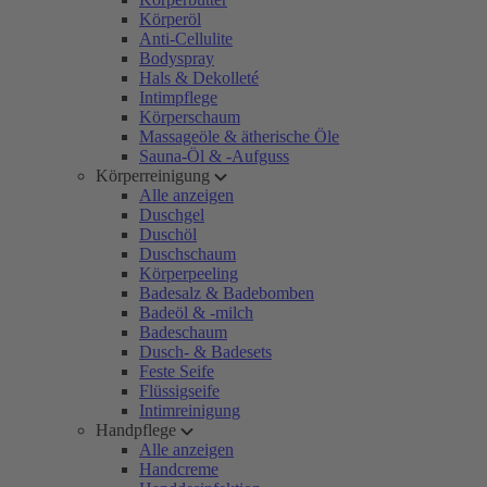
Körperöl
Anti-Cellulite
Bodyspray
Hals & Dekolleté
Intimpflege
Körperschaum
Massageöle & ätherische Öle
Sauna-Öl & -Aufguss
Körperreinigung
Alle anzeigen
Duschgel
Duschöl
Duschschaum
Körperpeeling
Badesalz & Badebomben
Badeöl & -milch
Badeschaum
Dusch- & Badesets
Feste Seife
Flüssigseife
Intimreinigung
Handpflege
Alle anzeigen
Handcreme