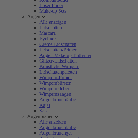
Loser Puder
Make-up Sets
Augen
Alle anzeigen
Lidschatten
Mascara
Eyeliner
Creme-Lidschatten
Lidschatten-Primer
Augen-Make-up-Entferner
Glitzer-Lidschatten
Künstliche Wimpern
Lidschattenpaletten
Wimpern-Primer
Wimpernbürsten
Wimpernkleber
Wimpernzangen
Augenbrauenfarbe
Kajal
Sets
Augenbrauen
Alle anzeigen
Augenbrauenfarbe
Augenbrauengel