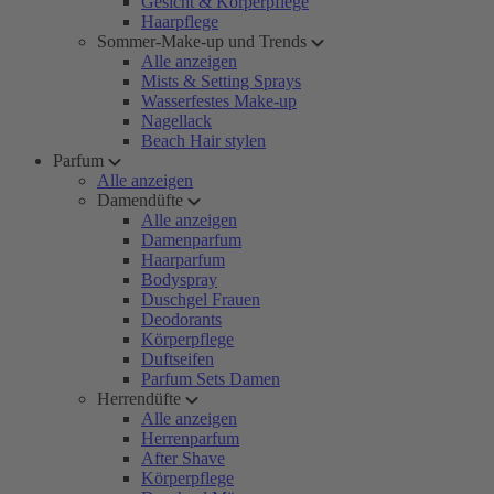
Gesicht & Körperpflege
Haarpflege
Sommer-Make-up und Trends
Alle anzeigen
Mists & Setting Sprays
Wasserfestes Make-up
Nagellack
Beach Hair stylen
Parfum
Alle anzeigen
Damendüfte
Alle anzeigen
Damenparfum
Haarparfum
Bodyspray
Duschgel Frauen
Deodorants
Körperpflege
Duftseifen
Parfum Sets Damen
Herrendüfte
Alle anzeigen
Herrenparfum
After Shave
Körperpflege