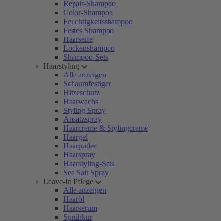
Repair-Shampoo
Color-Shampoo
Feuchtigkeitsshampoo
Festes Shampoo
Haarseife
Lockenshampoo
Shampoo-Sets
Haarstyling
Alle anzeigen
Schaumfestiger
Hitzeschutz
Haarwachs
Styling Spray
Ansatzspray
Haarcreme & Stylingcreme
Haargel
Haarpuder
Haarspray
Haarstyling-Sets
Sea Salt Spray
Leave-In Pflege
Alle anzeigen
Haaröl
Haarserum
Sprühkur