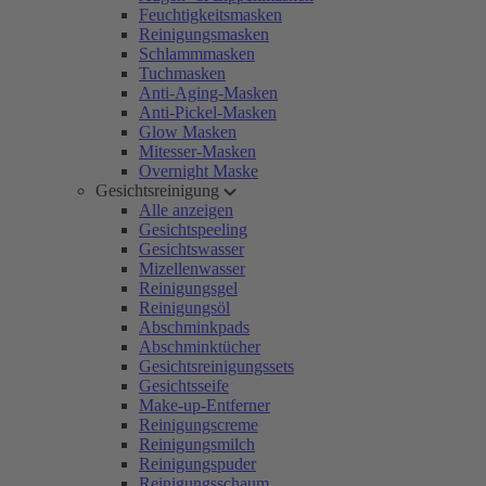
Feuchtigkeitsmasken
Reinigungsmasken
Schlammmasken
Tuchmasken
Anti-Aging-Masken
Anti-Pickel-Masken
Glow Masken
Mitesser-Masken
Overnight Maske
Gesichtsreinigung
Alle anzeigen
Gesichtspeeling
Gesichtswasser
Mizellenwasser
Reinigungsgel
Reinigungsöl
Abschminkpads
Abschminktücher
Gesichtsreinigungssets
Gesichtsseife
Make-up-Entferner
Reinigungscreme
Reinigungsmilch
Reinigungspuder
Reinigungsschaum