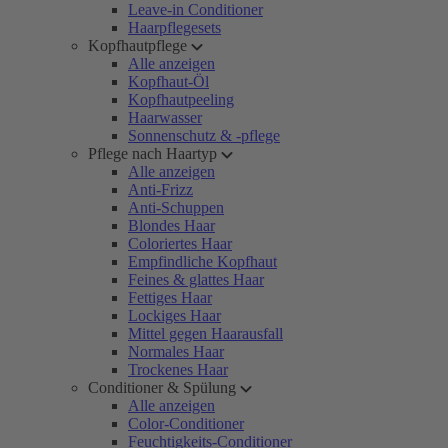
Leave-in Conditioner
Haarpflegesets
Kopfhautpflege
Alle anzeigen
Kopfhaut-Öl
Kopfhautpeeling
Haarwasser
Sonnenschutz & -pflege
Pflege nach Haartyp
Alle anzeigen
Anti-Frizz
Anti-Schuppen
Blondes Haar
Coloriertes Haar
Empfindliche Kopfhaut
Feines & glattes Haar
Fettiges Haar
Lockiges Haar
Mittel gegen Haarausfall
Normales Haar
Trockenes Haar
Conditioner & Spülung
Alle anzeigen
Color-Conditioner
Feuchtigkeits-Conditioner