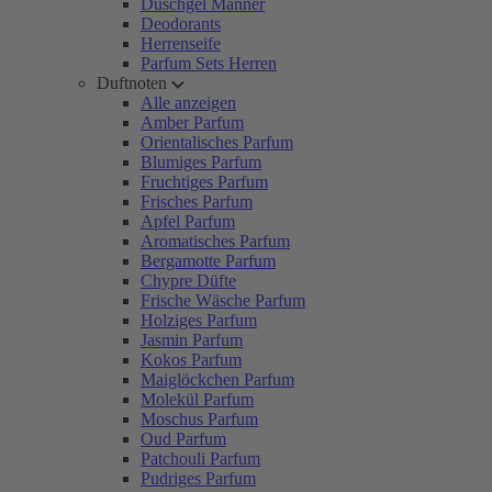
Duschgel Männer
Deodorants
Herrenseife
Parfum Sets Herren
Duftnoten
Alle anzeigen
Amber Parfum
Orientalisches Parfum
Blumiges Parfum
Fruchtiges Parfum
Frisches Parfum
Apfel Parfum
Aromatisches Parfum
Bergamotte Parfum
Chypre Düfte
Frische Wäsche Parfum
Holziges Parfum
Jasmin Parfum
Kokos Parfum
Maiglöckchen Parfum
Molekül Parfum
Moschus Parfum
Oud Parfum
Patchouli Parfum
Pudriges Parfum