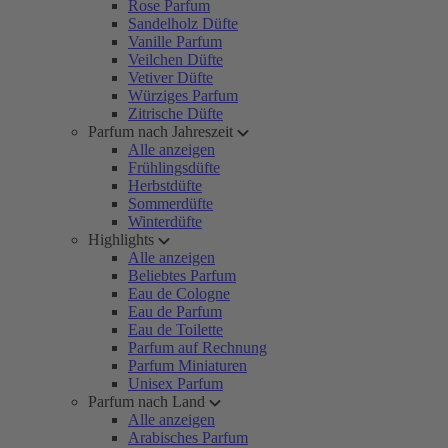
Rose Parfum
Sandelholz Düfte
Vanille Parfum
Veilchen Düfte
Vetiver Düfte
Würziges Parfum
Zitrische Düfte
Parfum nach Jahreszeit
Alle anzeigen
Frühlingsdüfte
Herbstdüfte
Sommerdüfte
Winterdüfte
Highlights
Alle anzeigen
Beliebtes Parfum
Eau de Cologne
Eau de Parfum
Eau de Toilette
Parfum auf Rechnung
Parfum Miniaturen
Unisex Parfum
Parfum nach Land
Alle anzeigen
Arabisches Parfum