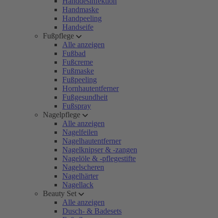
Handdesinfektion
Handmaske
Handpeeling
Handseife
Fußpflege
Alle anzeigen
Fußbad
Fußcreme
Fußmaske
Fußpeeling
Hornhautentferner
Fußgesundheit
Fußspray
Nagelpflege
Alle anzeigen
Nagelfeilen
Nagelhautentferner
Nagelknipser & -zangen
Nagelöle & -pflegestifte
Nagelscheren
Nagelhärter
Nagellack
Beauty Set
Alle anzeigen
Dusch- & Badesets