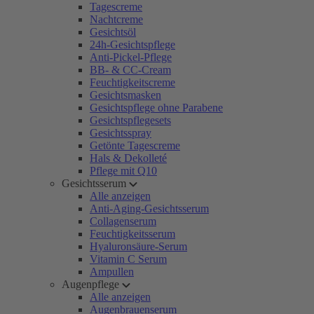
Tagescreme
Nachtcreme
Gesichtsöl
24h-Gesichtspflege
Anti-Pickel-Pflege
BB- & CC-Cream
Feuchtigkeitscreme
Gesichtsmasken
Gesichtspflege ohne Parabene
Gesichtspflegesets
Gesichtsspray
Getönte Tagescreme
Hals & Dekolleté
Pflege mit Q10
Gesichtsserum
Alle anzeigen
Anti-Aging-Gesichtsserum
Collagenserum
Feuchtigkeitsserum
Hyaluronsäure-Serum
Vitamin C Serum
Ampullen
Augenpflege
Alle anzeigen
Augenbrauenserum