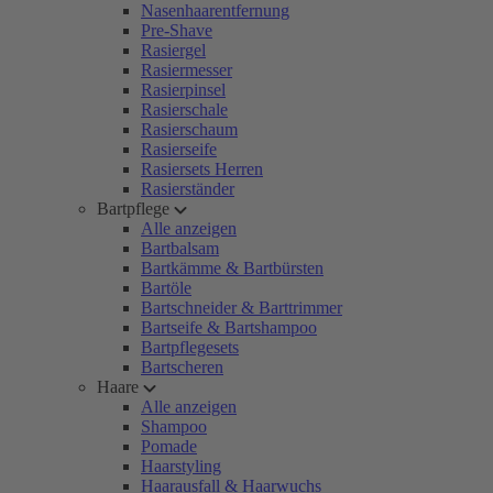
Nasenhaarentfernung
Pre-Shave
Rasiergel
Rasiermesser
Rasierpinsel
Rasierschale
Rasierschaum
Rasierseife
Rasiersets Herren
Rasierständer
Bartpflege
Alle anzeigen
Bartbalsam
Bartkämme & Bartbürsten
Bartöle
Bartschneider & Barttrimmer
Bartseife & Bartshampoo
Bartpflegesets
Bartscheren
Haare
Alle anzeigen
Shampoo
Pomade
Haarstyling
Haarausfall & Haarwuchs