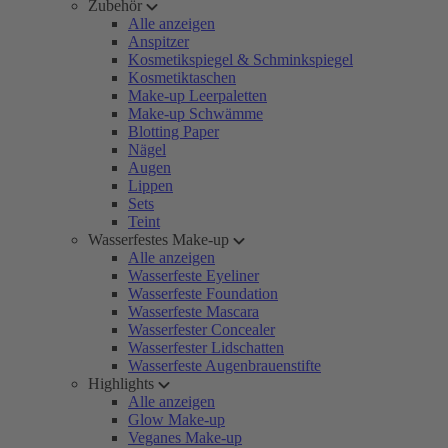
Zubehör
Alle anzeigen
Anspitzer
Kosmetikspiegel & Schminkspiegel
Kosmetiktaschen
Make-up Leerpaletten
Make-up Schwämme
Blotting Paper
Nägel
Augen
Lippen
Sets
Teint
Wasserfestes Make-up
Alle anzeigen
Wasserfeste Eyeliner
Wasserfeste Foundation
Wasserfeste Mascara
Wasserfester Concealer
Wasserfester Lidschatten
Wasserfeste Augenbrauenstifte
Highlights
Alle anzeigen
Glow Make-up
Veganes Make-up