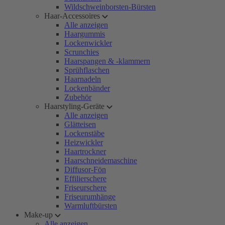
Wildschweinborsten-Bürsten
Haar-Accessoires
Alle anzeigen
Haargummis
Lockenwickler
Scrunchies
Haarspangen & -klammern
Sprühflaschen
Haarnadeln
Lockenbänder
Zubehör
Haarstyling-Geräte
Alle anzeigen
Glätteisen
Lockenstäbe
Heizwickler
Haartrockner
Haarschneidemaschine
Diffusor-Fön
Effilierschere
Friseurschere
Friseurumhänge
Warmluftbürsten
Make-up
Alle anzeigen