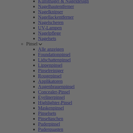
Kunstnägel & Nageldesign
Nagelhautentferner
Nagelknipser
Nagellackentferner
Nagelscheren
UV-Lampen
Nagelpflege
Nagelsets
Pinsel
Alle anzeigen
Foundationpinsel
Lidschattenpinsel
Lippenpinsel
Pinselreiniger
Rougepinsel
Applikatoren
Augenbrauenpinsel
Concealer-Pinsel
Eyelinerpinsel
Highlighter-Pinsel
Maskenpinsel
Pinselsets
Pinseltaschen
Puderpinsel
Puderquasten