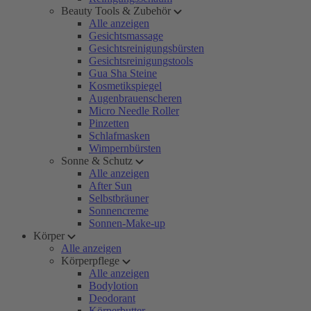
Beauty Tools & Zubehör
Alle anzeigen
Gesichtsmassage
Gesichtsreinigungsbürsten
Gesichtsreinigungstools
Gua Sha Steine
Kosmetikspiegel
Augenbrauenscheren
Micro Needle Roller
Pinzetten
Schlafmasken
Wimpernbürsten
Sonne & Schutz
Alle anzeigen
After Sun
Selbstbräuner
Sonnencreme
Sonnen-Make-up
Körper
Alle anzeigen
Körperpflege
Alle anzeigen
Bodylotion
Deodorant
Körperbutter