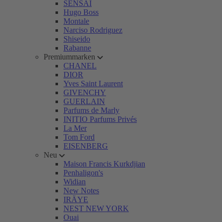
SENSAI
Hugo Boss
Montale
Narciso Rodriguez
Shiseido
Rabanne
Premiummarken
CHANEL
DIOR
Yves Saint Laurent
GIVENCHY
GUERLAIN
Parfums de Marly
INITIO Parfums Privés
La Mer
Tom Ford
EISENBERG
Neu
Maison Francis Kurkdjian
Penhaligon's
Widian
New Notes
IRÄYE
NEST NEW YORK
Ouai