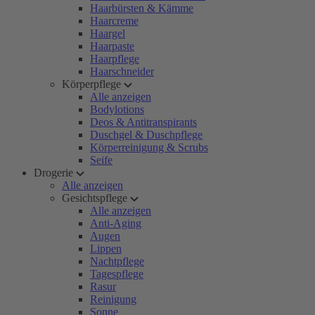
Haarbürsten & Kämme
Haarcreme
Haargel
Haarpaste
Haarpflege
Haarschneider
Körperpflege
Alle anzeigen
Bodylotions
Deos & Antitranspirants
Duschgel & Duschpflege
Körperreinigung & Scrubs
Seife
Drogerie
Alle anzeigen
Gesichtspflege
Alle anzeigen
Anti-Aging
Augen
Lippen
Nachtpflege
Tagespflege
Rasur
Reinigung
Sonne