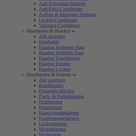
Anti-Schuppen-Spülung
Anti-Frizz-Conditioner
Aufbau & Reparatur Spülung
Locken-Conditioner
Volumen-Conditioner
Haarmaske & Haarkur
Alle anzeigen
Haarbutter
Haarkur trockenes Haar
Haarkur gefärbtes Haar
Haarkur Feuchtigkeit
Haarkur Keratin
Haarkur Locken
Haarbürsten & Kämme
Alle anzeigen
Rundbürsten
Detangler-Bürsten
Flach- & Paddelbürsten
Holzbürsten
Haarkämme
Haarschneidekämme
Kopfmassagebürsten
Lockenkämme
Skelettbürsten
Stielkämme