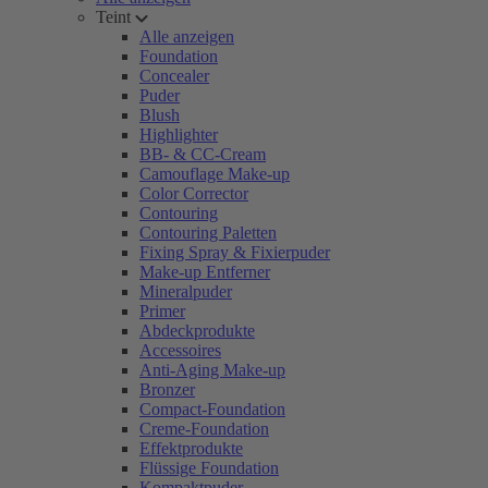
Teint
Alle anzeigen
Foundation
Concealer
Puder
Blush
Highlighter
BB- & CC-Cream
Camouflage Make-up
Color Corrector
Contouring
Contouring Paletten
Fixing Spray & Fixierpuder
Make-up Entferner
Mineralpuder
Primer
Abdeckprodukte
Accessoires
Anti-Aging Make-up
Bronzer
Compact-Foundation
Creme-Foundation
Effektprodukte
Flüssige Foundation
Kompaktpuder