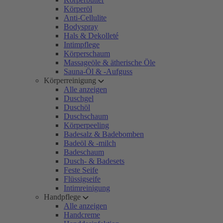
Körperöl
Anti-Cellulite
Bodyspray
Hals & Dekolleté
Intimpflege
Körperschaum
Massageöle & ätherische Öle
Sauna-Öl & -Aufguss
Körperreinigung
Alle anzeigen
Duschgel
Duschöl
Duschschaum
Körperpeeling
Badesalz & Badebomben
Badeöl & -milch
Badeschaum
Dusch- & Badesets
Feste Seife
Flüssigseife
Intimreinigung
Handpflege
Alle anzeigen
Handcreme