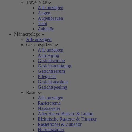
Travel Size
Alle anzeigen
Augen
Augenbrauen
Teint
Zubehör
Männerpflege
Alle anzeigen
Gesichtspflege
Alle anzeigen
Anti-Aging
Gesichtscreme
Gesichtsreinigung
Gesichtsserum
Pflegesets
Gesichtsmasken
Gesichtspeeling
Rasur
Alle anzeigen
Rasiercreme
Nassrasierer
After Shave Balsam & Lotion
Elektrische Rasierer & Trimmer
Rasierhobel & Zubehör
Herrenrasierer