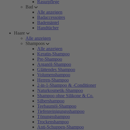
Rasurpflege
Bad
Alle anzeigen
Badaccessoires
Bademäntel
Handtücher
Haare
Alle anzeigen
Shampoos
Alle anzeigen
Keratin-Shampoo
Pre-Shampoo
Arganöl-Shampoo
Glättendes Shampoo
Volumenshampoo
Herren-Shampoo
2-in-1-Shampoo & -Conditioner
Naturkosmetik-Shampoo
Shampoo ohne Silikone & Co.
Silbershampoo
Teebaumöl-Shampoo
Tiefenreinigungsshampoo
Tönungsshampoo
Trockenshampoo
Anti-Schuppen-Shampoo