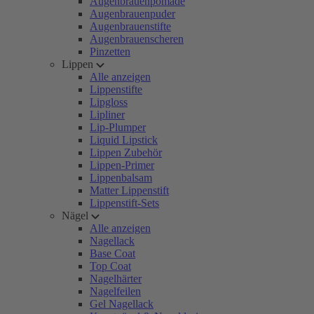
Augenbrauenpomade
Augenbrauenpuder
Augenbrauenstifte
Augenbrauenscheren
Pinzetten
Lippen
Alle anzeigen
Lippenstifte
Lipgloss
Lipliner
Lip-Plumper
Liquid Lipstick
Lippen Zubehör
Lippen-Primer
Lippenbalsam
Matter Lippenstift
Lippenstift-Sets
Nägel
Alle anzeigen
Nagellack
Base Coat
Top Coat
Nagelhärter
Nagelfeilen
Gel Nagellack