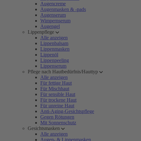
Augencreme
Augenmasken & -pads
Augenserum
Wimpernserum
Augengel
Lippenpflege
Alle anzeigen
Lippenbalsam
Lippenmasken
Lippenöl
Lippenpeeling
Lippenserum
Pflege nach Hautbedürfnis/Hauttyp
Alle anzeigen
Für fettige Haut
Für Mischhaut
Für sensible Haut
Für trockene Haut
Für unreine Haut
Anti-Aging-Gesichtspflege
Gegen Rötungen
Mit Sonnenschutz
Gesichtsmasken
Alle anzeigen
Augen- & Lippenmasken