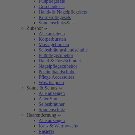
Fußpflegesets
Geschenksets
Hand- & Nagelpflegesets
Körperpflegesets
Sonnenschutz-Sets
Zubehör
Alle anzeigen
Körperbürsten
Massagebürsten
Selbstbräungshandschuhe
Fußpflegezubehör
Hand & Fuß-Schmuck
Nagelpflegezubehör
Peelinghandschuhe
Pflege Accessoires
Waschlappen
Sonne & Schutz
Alle anzeigen
After Sun
Selbstbräuner
Sonnenschutz
Haarentfernung
Alle anzeigen
Kalt- & Warmwachs
Rasierer