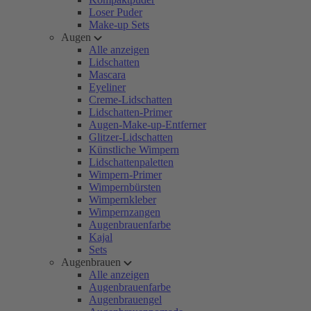
Loser Puder
Make-up Sets
Augen
Alle anzeigen
Lidschatten
Mascara
Eyeliner
Creme-Lidschatten
Lidschatten-Primer
Augen-Make-up-Entferner
Glitzer-Lidschatten
Künstliche Wimpern
Lidschattenpaletten
Wimpern-Primer
Wimpernbürsten
Wimpernkleber
Wimpernzangen
Augenbrauenfarbe
Kajal
Sets
Augenbrauen
Alle anzeigen
Augenbrauenfarbe
Augenbrauengel