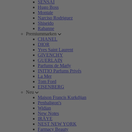
SENSAI
Hugo Boss
Montale
Narciso Rodriguez
Shiseido
Rabanne
Premiummarken
CHANEL
DIOR
Yves Saint Laurent
GIVENCHY
GUERLAIN
Parfums de Marly
INITIO Parfums Privés
La Mer
Tom Ford
EISENBERG
Neu
Maison Francis Kurkdjian
Penhaligon's
Widian
New Notes
IRÄYE
NEST NEW YORK
Farmacy Beauty