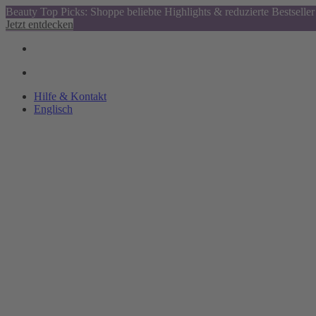
Beauty Top Picks: Shoppe beliebte Highlights & reduzierte Bestseller
Jetzt entdecken
Hilfe & Kontakt
Englisch