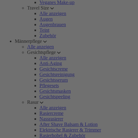
Veganes Make-up
Travel Size
Alle anzeigen
Augen
Augenbrauen
Teint
Zubehör
Männerpflege
Alle anzeigen
Gesichtspflege
Alle anzeigen
Anti-Aging
Gesichtscreme
Gesichtsreinigung
Gesichtsserum
Pflegesets
Gesichtsmasken
Gesichtspeeling
Rasur
Alle anzeigen
Rasiercreme
Nassrasierer
After Shave Balsam & Lotion
Elektrische Rasierer & Trimmer
Rasierhobel & Zubehör