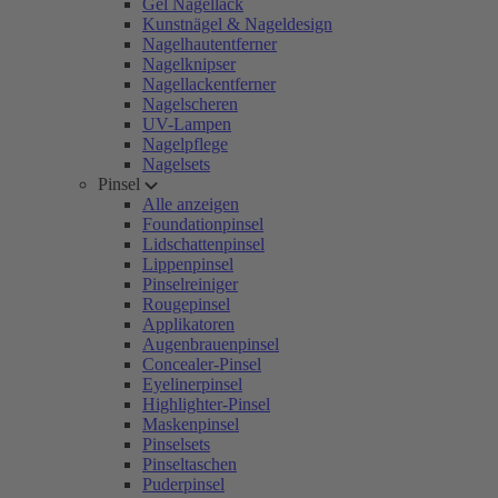
Gel Nagellack
Kunstnägel & Nageldesign
Nagelhautentferner
Nagelknipser
Nagellackentferner
Nagelscheren
UV-Lampen
Nagelpflege
Nagelsets
Pinsel
Alle anzeigen
Foundationpinsel
Lidschattenpinsel
Lippenpinsel
Pinselreiniger
Rougepinsel
Applikatoren
Augenbrauenpinsel
Concealer-Pinsel
Eyelinerpinsel
Highlighter-Pinsel
Maskenpinsel
Pinselsets
Pinseltaschen
Puderpinsel