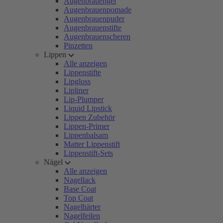
Augenbrauengel
Augenbrauenpomade
Augenbrauenpuder
Augenbrauenstifte
Augenbrauenscheren
Pinzetten
Lippen
Alle anzeigen
Lippenstifte
Lipgloss
Lipliner
Lip-Plumper
Liquid Lipstick
Lippen Zubehör
Lippen-Primer
Lippenbalsam
Matter Lippenstift
Lippenstift-Sets
Nägel
Alle anzeigen
Nagellack
Base Coat
Top Coat
Nagelhärter
Nagelfeilen