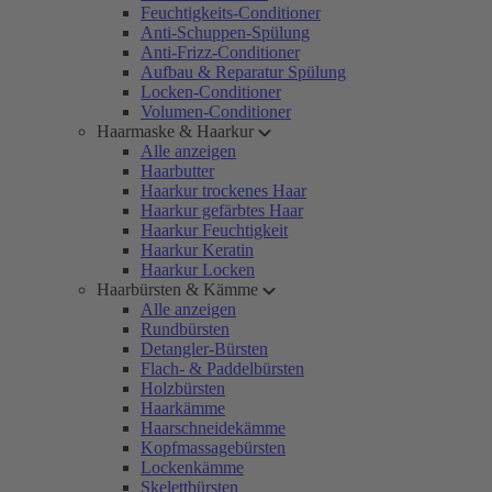
Feuchtigkeits-Conditioner
Anti-Schuppen-Spülung
Anti-Frizz-Conditioner
Aufbau & Reparatur Spülung
Locken-Conditioner
Volumen-Conditioner
Haarmaske & Haarkur
Alle anzeigen
Haarbutter
Haarkur trockenes Haar
Haarkur gefärbtes Haar
Haarkur Feuchtigkeit
Haarkur Keratin
Haarkur Locken
Haarbürsten & Kämme
Alle anzeigen
Rundbürsten
Detangler-Bürsten
Flach- & Paddelbürsten
Holzbürsten
Haarkämme
Haarschneidekämme
Kopfmassagebürsten
Lockenkämme
Skelettbürsten