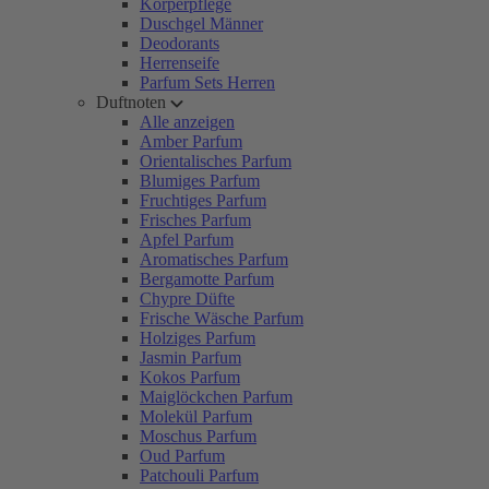
Körperpflege
Duschgel Männer
Deodorants
Herrenseife
Parfum Sets Herren
Duftnoten
Alle anzeigen
Amber Parfum
Orientalisches Parfum
Blumiges Parfum
Fruchtiges Parfum
Frisches Parfum
Apfel Parfum
Aromatisches Parfum
Bergamotte Parfum
Chypre Düfte
Frische Wäsche Parfum
Holziges Parfum
Jasmin Parfum
Kokos Parfum
Maiglöckchen Parfum
Molekül Parfum
Moschus Parfum
Oud Parfum
Patchouli Parfum