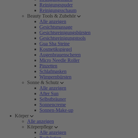
Reinigungspuder
Reinigungsschaum
Beauty Tools & Zubehör
Alle anzeigen
Gesichtsmassage
Gesichtsreinigungsbürsten
Gesichtsreinigungstools
Gua Sha Steine
Kosmetikspiegel
Augenbrauenscheren
Micro Needle Roller
Pinzetten
Schlafmasken
Wimpernbürsten
Sonne & Schutz
Alle anzeigen
After Sun
Selbstbräuner
Sonnencreme
Sonnen-Make-up
Körper
Alle anzeigen
Körperpflege
Alle anzeigen
Bodylotion