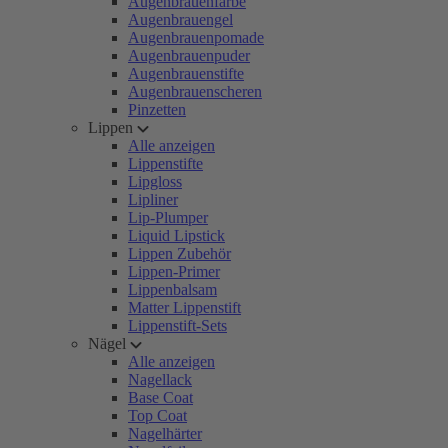
Augenbrauenfarbe
Augenbrauengel
Augenbrauenpomade
Augenbrauenpuder
Augenbrauenstifte
Augenbrauenscheren
Pinzetten
Lippen
Alle anzeigen
Lippenstifte
Lipgloss
Lipliner
Lip-Plumper
Liquid Lipstick
Lippen Zubehör
Lippen-Primer
Lippenbalsam
Matter Lippenstift
Lippenstift-Sets
Nägel
Alle anzeigen
Nagellack
Base Coat
Top Coat
Nagelhärter