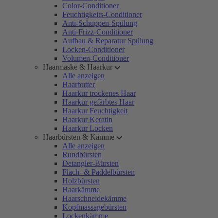
Color-Conditioner
Feuchtigkeits-Conditioner
Anti-Schuppen-Spülung
Anti-Frizz-Conditioner
Aufbau & Reparatur Spülung
Locken-Conditioner
Volumen-Conditioner
Haarmaske & Haarkur
Alle anzeigen
Haarbutter
Haarkur trockenes Haar
Haarkur gefärbtes Haar
Haarkur Feuchtigkeit
Haarkur Keratin
Haarkur Locken
Haarbürsten & Kämme
Alle anzeigen
Rundbürsten
Detangler-Bürsten
Flach- & Paddelbürsten
Holzbürsten
Haarkämme
Haarschneidekämme
Kopfmassagebürsten
Lockenkämme