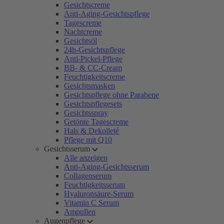
Gesichtscreme
Anti-Aging-Gesichtspflege
Tagescreme
Nachtcreme
Gesichtsöl
24h-Gesichtspflege
Anti-Pickel-Pflege
BB- & CC-Cream
Feuchtigkeitscreme
Gesichtsmasken
Gesichtspflege ohne Parabene
Gesichtspflegesets
Gesichtsspray
Getönte Tagescreme
Hals & Dekolleté
Pflege mit Q10
Gesichtsserum
Alle anzeigen
Anti-Aging-Gesichtsserum
Collagenserum
Feuchtigkeitsserum
Hyaluronsäure-Serum
Vitamin C Serum
Ampullen
Augenpflege