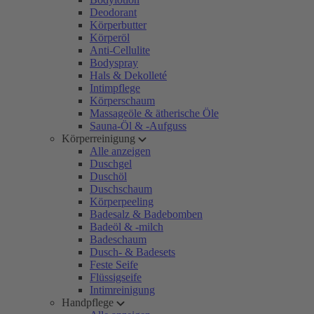
Deodorant
Körperbutter
Körperöl
Anti-Cellulite
Bodyspray
Hals & Dekolleté
Intimpflege
Körperschaum
Massageöle & ätherische Öle
Sauna-Öl & -Aufguss
Körperreinigung
Alle anzeigen
Duschgel
Duschöl
Duschschaum
Körperpeeling
Badesalz & Badebomben
Badeöl & -milch
Badeschaum
Dusch- & Badesets
Feste Seife
Flüssigseife
Intimreinigung
Handpflege