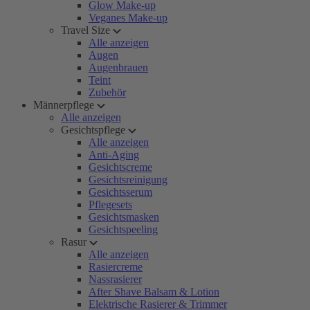
Glow Make-up
Veganes Make-up
Travel Size
Alle anzeigen
Augen
Augenbrauen
Teint
Zubehör
Männerpflege
Alle anzeigen
Gesichtspflege
Alle anzeigen
Anti-Aging
Gesichtscreme
Gesichtsreinigung
Gesichtsserum
Pflegesets
Gesichtsmasken
Gesichtspeeling
Rasur
Alle anzeigen
Rasiercreme
Nassrasierer
After Shave Balsam & Lotion
Elektrische Rasierer & Trimmer