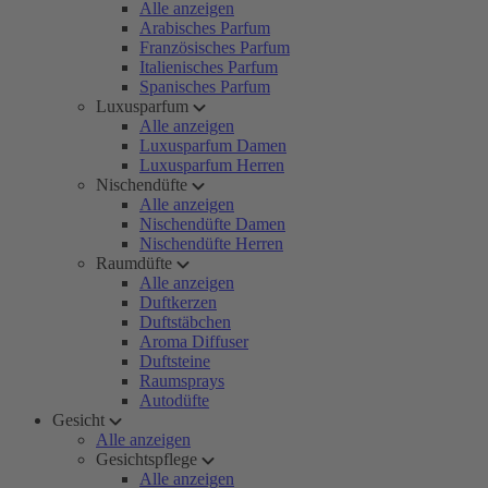
Alle anzeigen
Arabisches Parfum
Französisches Parfum
Italienisches Parfum
Spanisches Parfum
Luxusparfum
Alle anzeigen
Luxusparfum Damen
Luxusparfum Herren
Nischendüfte
Alle anzeigen
Nischendüfte Damen
Nischendüfte Herren
Raumdüfte
Alle anzeigen
Duftkerzen
Duftstäbchen
Aroma Diffuser
Duftsteine
Raumsprays
Autodüfte
Gesicht
Alle anzeigen
Gesichtspflege
Alle anzeigen