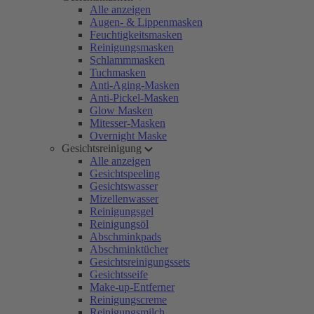
Alle anzeigen
Augen- & Lippenmasken
Feuchtigkeitsmasken
Reinigungsmasken
Schlammmasken
Tuchmasken
Anti-Aging-Masken
Anti-Pickel-Masken
Glow Masken
Mitesser-Masken
Overnight Maske
Gesichtsreinigung
Alle anzeigen
Gesichtspeeling
Gesichtswasser
Mizellenwasser
Reinigungsgel
Reinigungsöl
Abschminkpads
Abschminktücher
Gesichtsreinigungssets
Gesichtsseife
Make-up-Entferner
Reinigungscreme
Reinigungsmilch