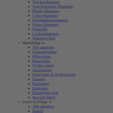
Trockenshampoo
Anti-Schuppen-Shampoo
Repair-Shampoo
Color-Shampoo
Feuchtigkeitsshampoo
Festes Shampoo
Haarseife
Lockenshampoo
Shampoo-Sets
Haarstyling
Alle anzeigen
Schaumfestiger
Hitzeschutz
Haarwachs
Styling Spray
Ansatzspray
Haarcreme & Stylingcreme
Haargel
Haarpuder
Haarspray
Haarstyling-Sets
Sea Salt Spray
Leave-In Pflege
Alle anzeigen
Haaröl