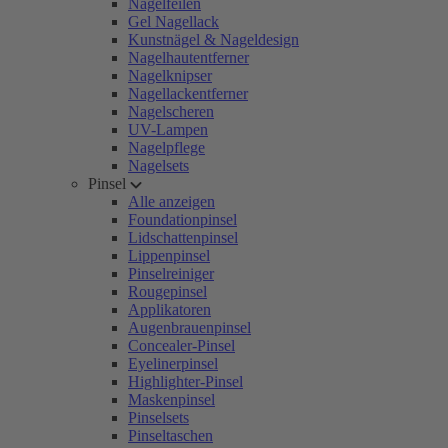
Nagelfeilen
Gel Nagellack
Kunstnägel & Nageldesign
Nagelhautentferner
Nagelknipser
Nagellackentferner
Nagelscheren
UV-Lampen
Nagelpflege
Nagelsets
Pinsel
Alle anzeigen
Foundationpinsel
Lidschattenpinsel
Lippenpinsel
Pinselreiniger
Rougepinsel
Applikatoren
Augenbrauenpinsel
Concealer-Pinsel
Eyelinerpinsel
Highlighter-Pinsel
Maskenpinsel
Pinselsets
Pinseltaschen