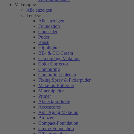
Make-up
Alle anzeigen
Teint
Alle anzeigen
Foundation
Concealer
Puder
Blush
Highlighter
BB- & CC-Cream
Camouflage Make-up
Color Corrector
Contouring
Contouring Paletten
Fixing Spray & Fixierpuder
Make-up Entferner
Mineralpuder
Primer
Abdeckprodukte
Accessoires
Anti-Aging Make-up
Bronzer
Compact-Foundation
Creme-Foundation
Effektprodukte