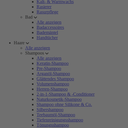
Kalt- & Warmwachs
Rasierer
Rasurpflege
Bad
Alle anzeigen
Badaccessoires
Bademäntel
Handtücher
Haare
Alle anzeigen
Shampoos
Alle anzeigen
Keratin-Shampoo
Pre-Shampoo
Arganöl-Shampoo
Glättendes Shampoo
Volumenshampoo
Herren-Shampoo
2-in-1-Shampoo & -Conditioner
Naturkosmetik-Shampoo
Shampoo ohne Silikone & Co.
Silbershampoo
Teebaumöl-Shampoo
Tiefenreinigungsshampoo
Tönungsshampoo