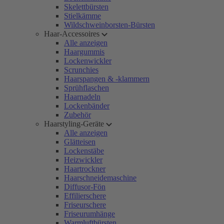
Skelettbürsten
Stielkämme
Wildschweinborsten-Bürsten
Haar-Accessoires
Alle anzeigen
Haargummis
Lockenwickler
Scrunchies
Haarspangen & -klammern
Sprühflaschen
Haarnadeln
Lockenbänder
Zubehör
Haarstyling-Geräte
Alle anzeigen
Glätteisen
Lockenstäbe
Heizwickler
Haartrockner
Haarschneidemaschine
Diffusor-Fön
Effilierschere
Friseurschere
Friseurumhänge
Warmluftbürsten