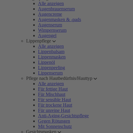
Alle anzeigen
Augenbrauenserum
Augencreme
Augenmasken & -pads
Augenserum
Wimpernserum
Augengel
Lippenpflege
Alle anzeigen
Lippenbalsam
Lippenmasken
Lippenöl
Lippenpeeling
Lippenserum
Pflege nach Hautbedürfnis/Hauttyp
Alle anzeigen
Für fettige Haut
Für Mischhaut
Für sensible Haut
Für trockene Haut
Für unreine Haut
Anti-Aging-Gesichtspflege
Gegen Rötungen
Mit Sonnenschutz
Gesichtsmasken