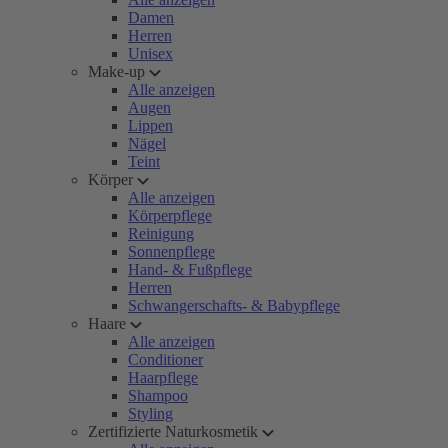
Damen
Herren
Unisex
Make-up
Alle anzeigen
Augen
Lippen
Nägel
Teint
Körper
Alle anzeigen
Körperpflege
Reinigung
Sonnenpflege
Hand- & Fußpflege
Herren
Schwangerschafts- & Babypflege
Haare
Alle anzeigen
Conditioner
Haarpflege
Shampoo
Styling
Zertifizierte Naturkosmetik