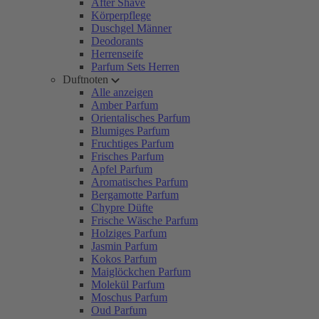
After Shave
Körperpflege
Duschgel Männer
Deodorants
Herrenseife
Parfum Sets Herren
Duftnoten
Alle anzeigen
Amber Parfum
Orientalisches Parfum
Blumiges Parfum
Fruchtiges Parfum
Frisches Parfum
Apfel Parfum
Aromatisches Parfum
Bergamotte Parfum
Chypre Düfte
Frische Wäsche Parfum
Holziges Parfum
Jasmin Parfum
Kokos Parfum
Maiglöckchen Parfum
Molekül Parfum
Moschus Parfum
Oud Parfum