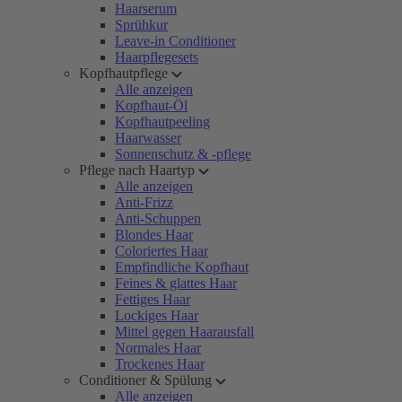
Haarserum
Sprühkur
Leave-in Conditioner
Haarpflegesets
Kopfhautpflege
Alle anzeigen
Kopfhaut-Öl
Kopfhautpeeling
Haarwasser
Sonnenschutz & -pflege
Pflege nach Haartyp
Alle anzeigen
Anti-Frizz
Anti-Schuppen
Blondes Haar
Coloriertes Haar
Empfindliche Kopfhaut
Feines & glattes Haar
Fettiges Haar
Lockiges Haar
Mittel gegen Haarausfall
Normales Haar
Trockenes Haar
Conditioner & Spülung
Alle anzeigen