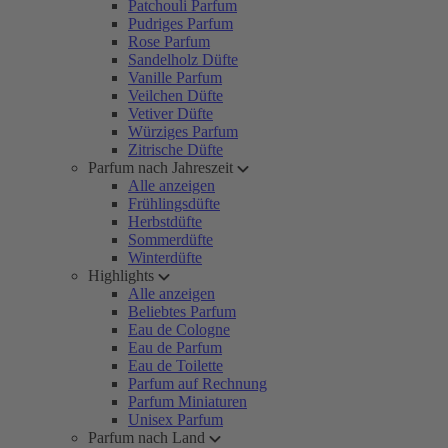
Patchouli Parfum
Pudriges Parfum
Rose Parfum
Sandelholz Düfte
Vanille Parfum
Veilchen Düfte
Vetiver Düfte
Würziges Parfum
Zitrische Düfte
Parfum nach Jahreszeit
Alle anzeigen
Frühlingsdüfte
Herbstdüfte
Sommerdüfte
Winterdüfte
Highlights
Alle anzeigen
Beliebtes Parfum
Eau de Cologne
Eau de Parfum
Eau de Toilette
Parfum auf Rechnung
Parfum Miniaturen
Unisex Parfum
Parfum nach Land