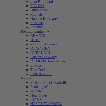
Jean Paul Gaultier
SENSAI
Hugo Boss
Montale
Narciso Rodriguez
Shiseido
Rabanne
Premiummarken
CHANEL
DIOR
Yves Saint Laurent
GIVENCHY
GUERLAIN
Parfums de Marly
INITIO Parfums Privés
La Mer
Tom Ford
EISENBERG
Neu
Maison Francis Kurkdjian
Penhaligon's
Widian
New Notes
IRÄYE
NEST NEW YORK