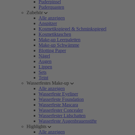
Puderpinsel
Puderquasten
Zubehör
Alle anzeigen
Anspitzer
Kosmetikspiegel & Schminkspiegel
Kosmetiktaschen
Make-up Leerpaletten
Make-up Schwämme
Blotting Paper
Nägel
Augen
Lippen
Sets
Teint
Wasserfestes Make-up
Alle anzeigen
Wasserfeste Eyeliner
Wasserfeste Foundation
Wasserfeste Mascara
Wasserfester Concealer
Wasserfester Lidschatten
Wasserfeste Augenbrauenstifte
Highlights
Alle anzeigen