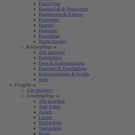
Haarstyling
Haarausfall & Haarwuchs
Haarbürsten & Kämme
Haarcreme
Haargel
Haarpaste
Haarpflege
Haarschneider
Körperpflege
Alle anzeigen
Bodylotions
Deos & Antitranspirants
Duschgel & Duschpflege
Körperreinigung & Scrubs
Seife
Drogerie
Alle anzeigen
Gesichtspflege
Alle anzeigen
Anti-Aging
Augen
Lippen
Nachtpflege
Tagespflege
Rasur