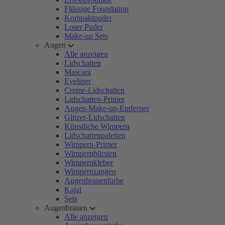
Flüssige Foundation
Kompaktpuder
Loser Puder
Make-up Sets
Augen
Alle anzeigen
Lidschatten
Mascara
Eyeliner
Creme-Lidschatten
Lidschatten-Primer
Augen-Make-up-Entferner
Glitzer-Lidschatten
Künstliche Wimpern
Lidschattenpaletten
Wimpern-Primer
Wimpernbürsten
Wimpernkleber
Wimpernzangen
Augenbrauenfarbe
Kajal
Sets
Augenbrauen
Alle anzeigen