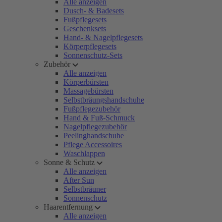
Alle anzeigen
Dusch- & Badesets
Fußpflegesets
Geschenksets
Hand- & Nagelpflegesets
Körperpflegesets
Sonnenschutz-Sets
Zubehör
Alle anzeigen
Körperbürsten
Massagebürsten
Selbstbräungshandschuhe
Fußpflegezubehör
Hand & Fuß-Schmuck
Nagelpflegezubehör
Peelinghandschuhe
Pflege Accessoires
Waschlappen
Sonne & Schutz
Alle anzeigen
After Sun
Selbstbräuner
Sonnenschutz
Haarentfernung
Alle anzeigen