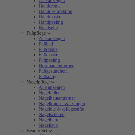
Alle anzeigen
Handcreme
Handdesinfektion
Handmaske
Handpeeling
Handseife
Fußpflege
Alle anzeigen
Fußbad
Fußcreme
Fußmaske
Fußpeeling
Hornhautentferner
Fußgesundheit
Fußspray
Nagelpflege
Alle anzeigen
Nagelfeilen
Nagelhautentferner
Nagelknipser & -zangen
Nagelöle & -pflegestifte
Nagelscheren
Nagelhärter
Nagellack
Beauty Set