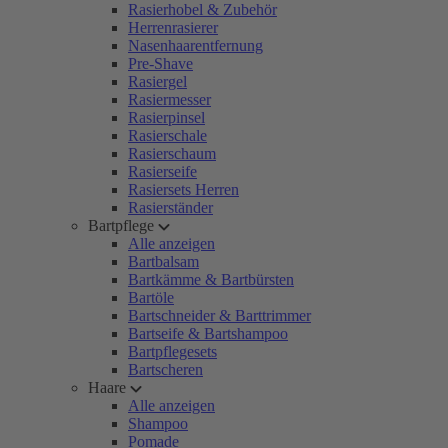
Rasierhobel & Zubehör
Herrenrasierer
Nasenhaarentfernung
Pre-Shave
Rasiergel
Rasiermesser
Rasierpinsel
Rasierschale
Rasierschaum
Rasierseife
Rasiersets Herren
Rasierständer
Bartpflege
Alle anzeigen
Bartbalsam
Bartkämme & Bartbürsten
Bartöle
Bartschneider & Barttrimmer
Bartseife & Bartshampoo
Bartpflegesets
Bartscheren
Haare
Alle anzeigen
Shampoo
Pomade