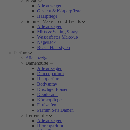
Pflege
Alle anzeigen
Gesicht & Körperpflege
Haarpflege
Sommer-Make-up und Trends
Alle anzeigen
Mists & Setting Sprays
Wasserfestes Make-up
Nagellack
Beach Hair stylen
Parfum
Alle anzeigen
Damendüfte
Alle anzeigen
Damenparfum
Haarparfum
Bodyspray
Duschgel Frauen
Deodorants
Körperpflege
Duftseifen
Parfum Sets Damen
Herrendüfte
Alle anzeigen
Herrenparfum