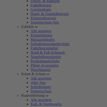
Dusch- & Badesets
Fußpflegesets
Geschenksets
Hand- & Nagelpflegesets
Körperpflegesets
Sonnenschutz-Sets
Zubehör
Alle anzeigen
Körperbürsten
Massagebürsten
Selbstbräungshandschuhe
Fußpflegezubehör
Hand & Fuß-Schmuck
Nagelpflegezubehör
Peelinghandschuhe
Pflege Accessoires
Waschlappen
Sonne & Schutz
Alle anzeigen
After Sun
Selbstbräuner
Sonnenschutz
Haarentfernung
Alle anzeigen
Kalt- & Warmwachs