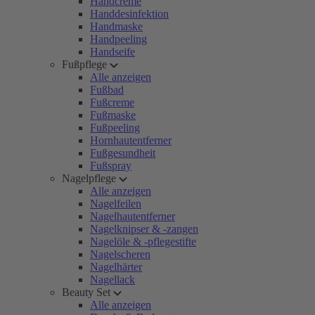
Handcreme
Handdesinfektion
Handmaske
Handpeeling
Handseife
Fußpflege
Alle anzeigen
Fußbad
Fußcreme
Fußmaske
Fußpeeling
Hornhautentferner
Fußgesundheit
Fußspray
Nagelpflege
Alle anzeigen
Nagelfeilen
Nagelhautentferner
Nagelknipser & -zangen
Nagelöle & -pflegestifte
Nagelscheren
Nagelhärter
Nagellack
Beauty Set
Alle anzeigen