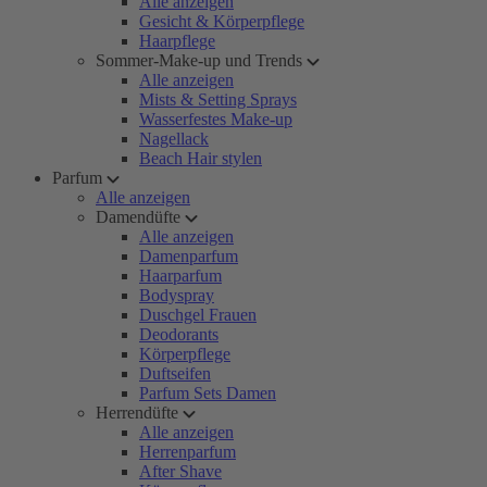
Alle anzeigen
Gesicht & Körperpflege
Haarpflege
Sommer-Make-up und Trends
Alle anzeigen
Mists & Setting Sprays
Wasserfestes Make-up
Nagellack
Beach Hair stylen
Parfum
Alle anzeigen
Damendüfte
Alle anzeigen
Damenparfum
Haarparfum
Bodyspray
Duschgel Frauen
Deodorants
Körperpflege
Duftseifen
Parfum Sets Damen
Herrendüfte
Alle anzeigen
Herrenparfum
After Shave