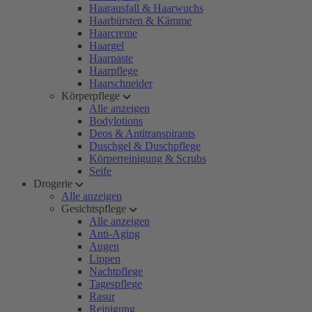
Haarausfall & Haarwuchs
Haarbürsten & Kämme
Haarcreme
Haargel
Haarpaste
Haarpflege
Haarschneider
Körperpflege
Alle anzeigen
Bodylotions
Deos & Antitranspirants
Duschgel & Duschpflege
Körperreinigung & Scrubs
Seife
Drogerie
Alle anzeigen
Gesichtspflege
Alle anzeigen
Anti-Aging
Augen
Lippen
Nachtpflege
Tagespflege
Rasur
Reinigung