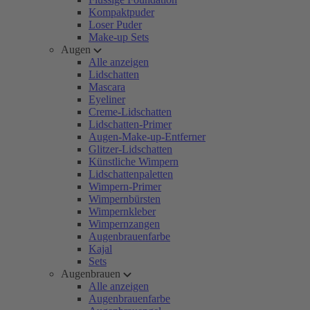
Kompaktpuder
Loser Puder
Make-up Sets
Augen
Alle anzeigen
Lidschatten
Mascara
Eyeliner
Creme-Lidschatten
Lidschatten-Primer
Augen-Make-up-Entferner
Glitzer-Lidschatten
Künstliche Wimpern
Lidschattenpaletten
Wimpern-Primer
Wimpernbürsten
Wimpernkleber
Wimpernzangen
Augenbrauenfarbe
Kajal
Sets
Augenbrauen
Alle anzeigen
Augenbrauenfarbe