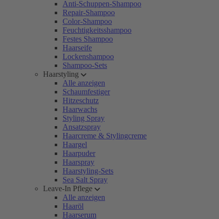
Anti-Schuppen-Shampoo
Repair-Shampoo
Color-Shampoo
Feuchtigkeitsshampoo
Festes Shampoo
Haarseife
Lockenshampoo
Shampoo-Sets
Haarstyling
Alle anzeigen
Schaumfestiger
Hitzeschutz
Haarwachs
Styling Spray
Ansatzspray
Haarcreme & Stylingcreme
Haargel
Haarpuder
Haarspray
Haarstyling-Sets
Sea Salt Spray
Leave-In Pflege
Alle anzeigen
Haaröl
Haarserum