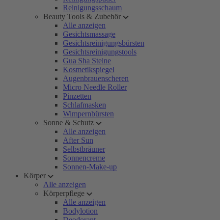
Reinigungsschaum
Beauty Tools & Zubehör
Alle anzeigen
Gesichtsmassage
Gesichtsreinigungsbürsten
Gesichtsreinigungstools
Gua Sha Steine
Kosmetikspiegel
Augenbrauenscheren
Micro Needle Roller
Pinzetten
Schlafmasken
Wimpernbürsten
Sonne & Schutz
Alle anzeigen
After Sun
Selbstbräuner
Sonnencreme
Sonnen-Make-up
Körper
Alle anzeigen
Körperpflege
Alle anzeigen
Bodylotion
Deodorant