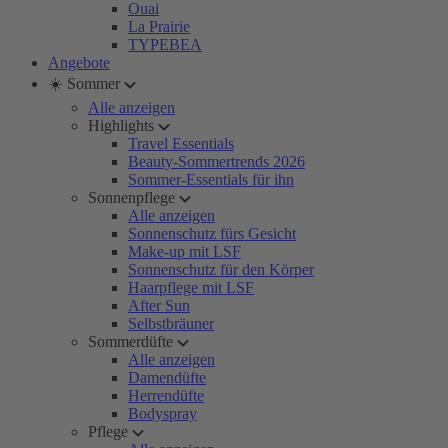
Ouai
La Prairie
TYPEBEA
Angebote
☀️ Sommer
Alle anzeigen
Highlights
Travel Essentials
Beauty-Sommertrends 2026
Sommer-Essentials für ihn
Sonnenpflege
Alle anzeigen
Sonnenschutz fürs Gesicht
Make-up mit LSF
Sonnenschutz für den Körper
Haarpflege mit LSF
After Sun
Selbstbräuner
Sommerdüfte
Alle anzeigen
Damendüfte
Herrendüfte
Bodyspray
Pflege