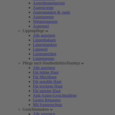
Augenbrauenserum
Augencreme
Augenmasken & -pads
Augenserum
Wimpernserum
Augengel
Lippenpflege
Alle anzeigen
Lippenbalsam
Lippenmasken
Lippenöl
Lippenpeeling
Lippenserum
Pflege nach Hautbedürfnis/Hauttyp
Alle anzeigen
Für fettige Haut
Für Mischhaut
Für sensible Haut
Für trockene Haut
Für unreine Haut
Anti-Aging-Gesichtspflege
Gegen Rötungen
Mit Sonnenschutz
Gesichtsmasken
Alle anzeigen