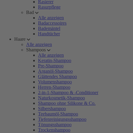
Rasierer
Rasurpflege
Bad
Alle anzeigen
Badaccessoires
Bademäntel
Handtücher
Haare
Alle anzeigen
Shampoos
Alle anzeigen
Keratin-Shampoo
Pre-Shampoo
Arganöl-Shampoo
Glättendes Shampoo
Volumenshampoo
Herren-Shampoo
2-in-1-Shampoo & -Conditioner
Naturkosmetik-Shampoo
Shampoo ohne Silikone & Co.
Silbershampoo
Teebaumöl-Shampoo
Tiefenreinigungsshampoo
Tönungsshampoo
Trockenshampoo