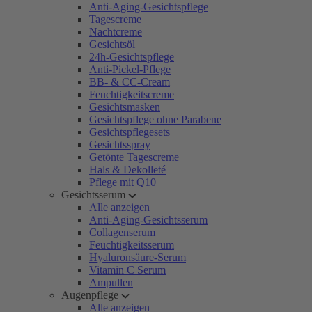
Anti-Aging-Gesichtspflege
Tagescreme
Nachtcreme
Gesichtsöl
24h-Gesichtspflege
Anti-Pickel-Pflege
BB- & CC-Cream
Feuchtigkeitscreme
Gesichtsmasken
Gesichtspflege ohne Parabene
Gesichtspflegesets
Gesichtsspray
Getönte Tagescreme
Hals & Dekolleté
Pflege mit Q10
Gesichtsserum
Alle anzeigen
Anti-Aging-Gesichtsserum
Collagenserum
Feuchtigkeitsserum
Hyaluronsäure-Serum
Vitamin C Serum
Ampullen
Augenpflege
Alle anzeigen