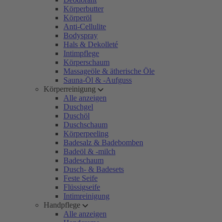
Körperbutter
Körperöl
Anti-Cellulite
Bodyspray
Hals & Dekolleté
Intimpflege
Körperschaum
Massageöle & ätherische Öle
Sauna-Öl & -Aufguss
Körperreinigung
Alle anzeigen
Duschgel
Duschöl
Duschschaum
Körperpeeling
Badesalz & Badebomben
Badeöl & -milch
Badeschaum
Dusch- & Badesets
Feste Seife
Flüssigseife
Intimreinigung
Handpflege
Alle anzeigen