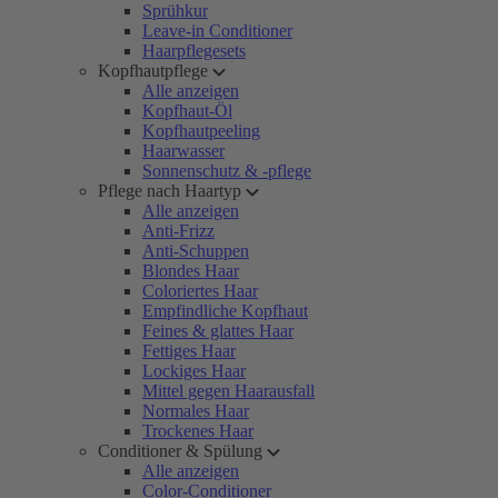
Sprühkur
Leave-in Conditioner
Haarpflegesets
Kopfhautpflege
Alle anzeigen
Kopfhaut-Öl
Kopfhautpeeling
Haarwasser
Sonnenschutz & -pflege
Pflege nach Haartyp
Alle anzeigen
Anti-Frizz
Anti-Schuppen
Blondes Haar
Coloriertes Haar
Empfindliche Kopfhaut
Feines & glattes Haar
Fettiges Haar
Lockiges Haar
Mittel gegen Haarausfall
Normales Haar
Trockenes Haar
Conditioner & Spülung
Alle anzeigen
Color-Conditioner