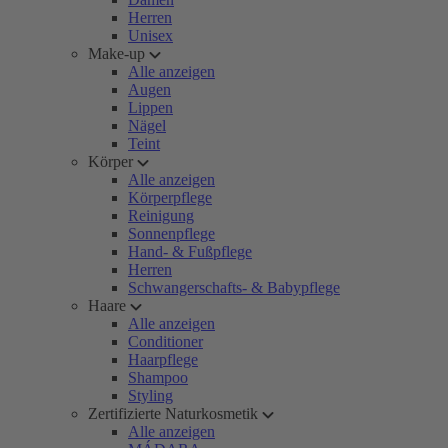
Herren
Unisex
Make-up
Alle anzeigen
Augen
Lippen
Nägel
Teint
Körper
Alle anzeigen
Körperpflege
Reinigung
Sonnenpflege
Hand- & Fußpflege
Herren
Schwangerschafts- & Babypflege
Haare
Alle anzeigen
Conditioner
Haarpflege
Shampoo
Styling
Zertifizierte Naturkosmetik
Alle anzeigen