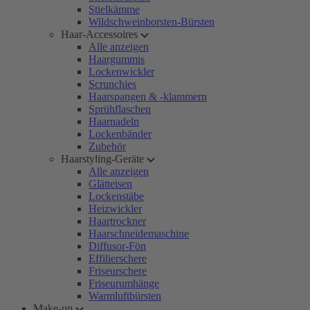
Stielkämme
Wildschweinborsten-Bürsten
Haar-Accessoires
Alle anzeigen
Haargummis
Lockenwickler
Scrunchies
Haarspangen & -klammern
Sprühflaschen
Haarnadeln
Lockenbänder
Zubehör
Haarstyling-Geräte
Alle anzeigen
Glätteisen
Lockenstäbe
Heizwickler
Haartrockner
Haarschneidemaschine
Diffusor-Fön
Effilierschere
Friseurschere
Friseurumhänge
Warmluftbürsten
Make-up