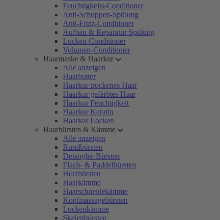
Feuchtigkeits-Conditioner
Anti-Schuppen-Spülung
Anti-Frizz-Conditioner
Aufbau & Reparatur Spülung
Locken-Conditioner
Volumen-Conditioner
Haarmaske & Haarkur
Alle anzeigen
Haarbutter
Haarkur trockenes Haar
Haarkur gefärbtes Haar
Haarkur Feuchtigkeit
Haarkur Keratin
Haarkur Locken
Haarbürsten & Kämme
Alle anzeigen
Rundbürsten
Detangler-Bürsten
Flach- & Paddelbürsten
Holzbürsten
Haarkämme
Haarschneidekämme
Kopfmassagebürsten
Lockenkämme
Skelettbürsten