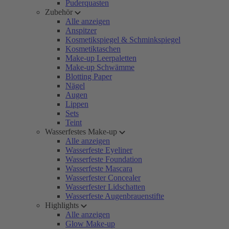
Puderquasten
Zubehör
Alle anzeigen
Anspitzer
Kosmetikspiegel & Schminkspiegel
Kosmetiktaschen
Make-up Leerpaletten
Make-up Schwämme
Blotting Paper
Nägel
Augen
Lippen
Sets
Teint
Wasserfestes Make-up
Alle anzeigen
Wasserfeste Eyeliner
Wasserfeste Foundation
Wasserfeste Mascara
Wasserfester Concealer
Wasserfester Lidschatten
Wasserfeste Augenbrauenstifte
Highlights
Alle anzeigen
Glow Make-up