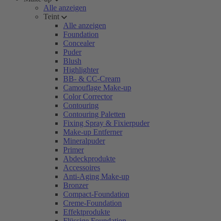
Alle anzeigen
Teint
Alle anzeigen
Foundation
Concealer
Puder
Blush
Highlighter
BB- & CC-Cream
Camouflage Make-up
Color Corrector
Contouring
Contouring Paletten
Fixing Spray & Fixierpuder
Make-up Entferner
Mineralpuder
Primer
Abdeckprodukte
Accessoires
Anti-Aging Make-up
Bronzer
Compact-Foundation
Creme-Foundation
Effektprodukte
Flüssige Foundation