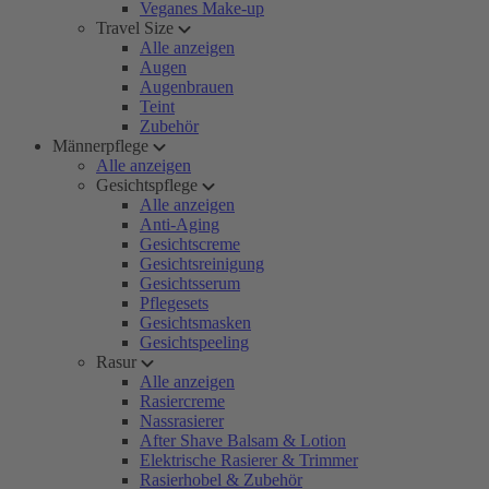
Veganes Make-up
Travel Size
Alle anzeigen
Augen
Augenbrauen
Teint
Zubehör
Männerpflege
Alle anzeigen
Gesichtspflege
Alle anzeigen
Anti-Aging
Gesichtscreme
Gesichtsreinigung
Gesichtsserum
Pflegesets
Gesichtsmasken
Gesichtspeeling
Rasur
Alle anzeigen
Rasiercreme
Nassrasierer
After Shave Balsam & Lotion
Elektrische Rasierer & Trimmer
Rasierhobel & Zubehör