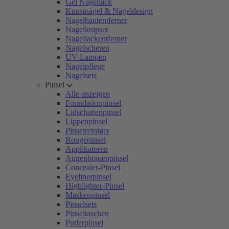
Gel Nagellack
Kunstnägel & Nageldesign
Nagelhautentferner
Nagelknipser
Nagellackentferner
Nagelscheren
UV-Lampen
Nagelpflege
Nagelsets
Pinsel
Alle anzeigen
Foundationpinsel
Lidschattenpinsel
Lippenpinsel
Pinselreiniger
Rougepinsel
Applikatoren
Augenbrauenpinsel
Concealer-Pinsel
Eyelinerpinsel
Highlighter-Pinsel
Maskenpinsel
Pinselsets
Pinseltaschen
Puderpinsel