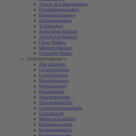
Augen- & Lippenmasken
Feuchtigkeitsmasken
Reinigungsmasken
Schlammmasken
Tuchmasken
Anti-Aging-Masken
Anti-Pickel-Masken
Glow Masken
Mitesser-Masken
Overnight Maske
Gesichtsreinigung
Alle anzeigen
Gesichtspeeling
Gesichtswasser
Mizellenwasser
Reinigungsgel
Reinigungsöl
Abschminkpads
Abschminktücher
Gesichtsreinigungssets
Gesichtsseife
Make-up-Entferner
Reinigungscreme
Reinigungsmilch
Reinigungspuder