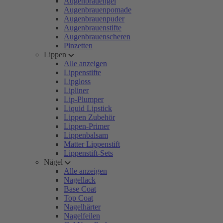
Augenbrauengel
Augenbrauenpomade
Augenbrauenpuder
Augenbrauenstifte
Augenbrauenscheren
Pinzetten
Lippen
Alle anzeigen
Lippenstifte
Lipgloss
Lipliner
Lip-Plumper
Liquid Lipstick
Lippen Zubehör
Lippen-Primer
Lippenbalsam
Matter Lippenstift
Lippenstift-Sets
Nägel
Alle anzeigen
Nagellack
Base Coat
Top Coat
Nagelhärter
Nagelfeilen