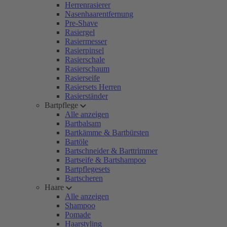
Herrenrasierer
Nasenhaarentfernung
Pre-Shave
Rasiergel
Rasiermesser
Rasierpinsel
Rasierschale
Rasierschaum
Rasierseife
Rasiersets Herren
Rasierständer
Bartpflege
Alle anzeigen
Bartbalsam
Bartkämme & Bartbürsten
Bartöle
Bartschneider & Barttrimmer
Bartseife & Bartshampoo
Bartpflegesets
Bartscheren
Haare
Alle anzeigen
Shampoo
Pomade
Haarstyling