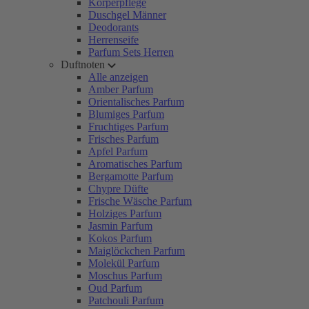
Körperpflege
Duschgel Männer
Deodorants
Herrenseife
Parfum Sets Herren
Duftnoten
Alle anzeigen
Amber Parfum
Orientalisches Parfum
Blumiges Parfum
Fruchtiges Parfum
Frisches Parfum
Apfel Parfum
Aromatisches Parfum
Bergamotte Parfum
Chypre Düfte
Frische Wäsche Parfum
Holziges Parfum
Jasmin Parfum
Kokos Parfum
Maiglöckchen Parfum
Molekül Parfum
Moschus Parfum
Oud Parfum
Patchouli Parfum