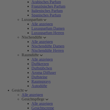
Arabisches Parfum
Französisches Parfum
Italienisches Parfum
Spanisches Parfum
Luxusparfum
Alle anzeigen
Luxusparfum Damen
Luxusparfum Herren
Nischendüfte
Alle anzeigen
Nischendüfte Damen
Nischendüfte Herren
Raumdüfte
Alle anzeigen
Duftkerzen
Duftstäbchen
Aroma Diffuser
Duftsteine
Raumsprays
Autodüfte
Gesicht
Alle anzeigen
Gesichtspflege
Alle anzeigen
Gesichtscreme