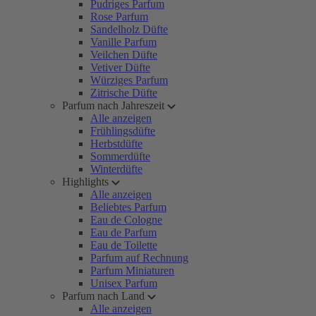
Pudriges Parfum
Rose Parfum
Sandelholz Düfte
Vanille Parfum
Veilchen Düfte
Vetiver Düfte
Würziges Parfum
Zitrische Düfte
Parfum nach Jahreszeit
Alle anzeigen
Frühlingsdüfte
Herbstdüfte
Sommerdüfte
Winterdüfte
Highlights
Alle anzeigen
Beliebtes Parfum
Eau de Cologne
Eau de Parfum
Eau de Toilette
Parfum auf Rechnung
Parfum Miniaturen
Unisex Parfum
Parfum nach Land
Alle anzeigen