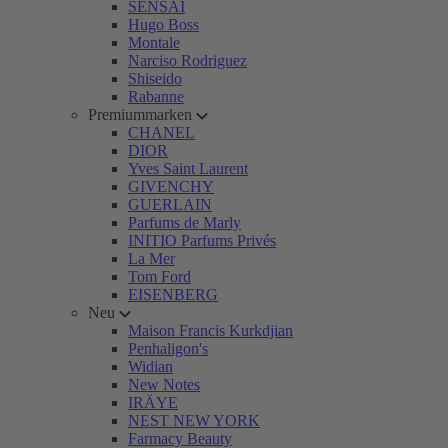
SENSAI
Hugo Boss
Montale
Narciso Rodriguez
Shiseido
Rabanne
Premiummarken
CHANEL
DIOR
Yves Saint Laurent
GIVENCHY
GUERLAIN
Parfums de Marly
INITIO Parfums Privés
La Mer
Tom Ford
EISENBERG
Neu
Maison Francis Kurkdjian
Penhaligon's
Widian
New Notes
IRÄYE
NEST NEW YORK
Farmacy Beauty