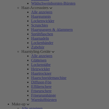
Wildschweinborsten-Bürsten
Haar-Accessoires
Alle anzeigen
Haargummis
Lockenwickler
Scrunchies
Haarspangen & -klammern
Sprühflaschen
Haarnadeln
Lockenbänder
Zubehör
Haarstyling-Geräte
Alle anzeigen
Glätteisen
Lockenstäbe
Heizwickler
Haartrockner
Haarschneidemaschine
Diffusor-Fön
Effilierschere
Friseurschere
Friseurumhänge
Warmluftbürsten
Make-up
Alle anzeigen