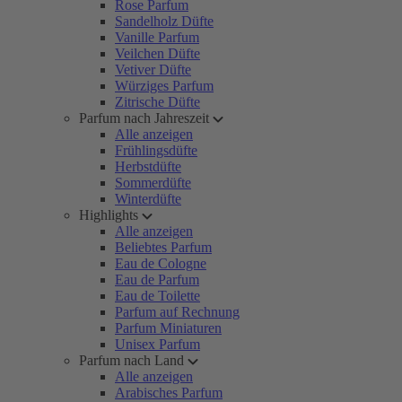
Rose Parfum
Sandelholz Düfte
Vanille Parfum
Veilchen Düfte
Vetiver Düfte
Würziges Parfum
Zitrische Düfte
Parfum nach Jahreszeit
Alle anzeigen
Frühlingsdüfte
Herbstdüfte
Sommerdüfte
Winterdüfte
Highlights
Alle anzeigen
Beliebtes Parfum
Eau de Cologne
Eau de Parfum
Eau de Toilette
Parfum auf Rechnung
Parfum Miniaturen
Unisex Parfum
Parfum nach Land
Alle anzeigen
Arabisches Parfum