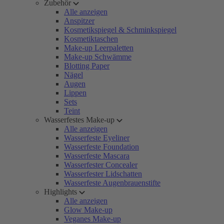
Zubehör
Alle anzeigen
Anspitzer
Kosmetikspiegel & Schminkspiegel
Kosmetiktaschen
Make-up Leerpaletten
Make-up Schwämme
Blotting Paper
Nägel
Augen
Lippen
Sets
Teint
Wasserfestes Make-up
Alle anzeigen
Wasserfeste Eyeliner
Wasserfeste Foundation
Wasserfeste Mascara
Wasserfester Concealer
Wasserfester Lidschatten
Wasserfeste Augenbrauenstifte
Highlights
Alle anzeigen
Glow Make-up
Veganes Make-up