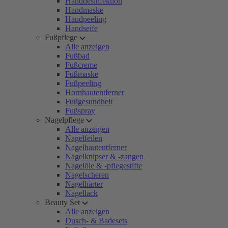
Handdesinfektion
Handmaske
Handpeeling
Handseife
Fußpflege
Alle anzeigen
Fußbad
Fußcreme
Fußmaske
Fußpeeling
Hornhautentferner
Fußgesundheit
Fußspray
Nagelpflege
Alle anzeigen
Nagelfeilen
Nagelhautentferner
Nagelknipser & -zangen
Nagelöle & -pflegestifte
Nagelscheren
Nagelhärter
Nagellack
Beauty Set
Alle anzeigen
Dusch- & Badesets