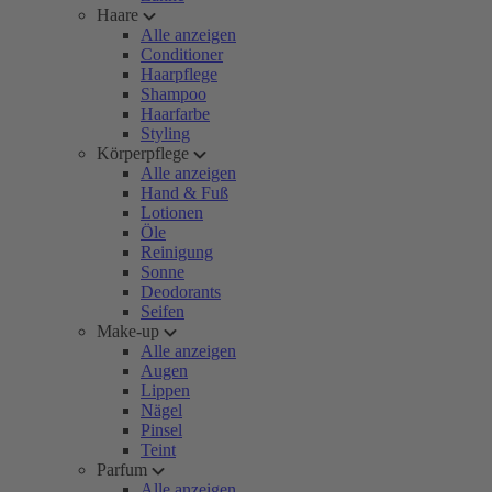
Haare
Alle anzeigen
Conditioner
Haarpflege
Shampoo
Haarfarbe
Styling
Körperpflege
Alle anzeigen
Hand & Fuß
Lotionen
Öle
Reinigung
Sonne
Deodorants
Seifen
Make-up
Alle anzeigen
Augen
Lippen
Nägel
Pinsel
Teint
Parfum
Alle anzeigen