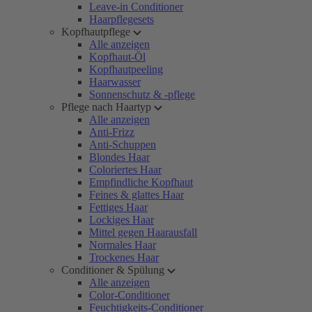
Leave-in Conditioner
Haarpflegesets
Kopfhautpflege
Alle anzeigen
Kopfhaut-Öl
Kopfhautpeeling
Haarwasser
Sonnenschutz & -pflege
Pflege nach Haartyp
Alle anzeigen
Anti-Frizz
Anti-Schuppen
Blondes Haar
Coloriertes Haar
Empfindliche Kopfhaut
Feines & glattes Haar
Fettiges Haar
Lockiges Haar
Mittel gegen Haarausfall
Normales Haar
Trockenes Haar
Conditioner & Spülung
Alle anzeigen
Color-Conditioner
Feuchtigkeits-Conditioner