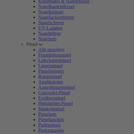
Kunstnägel & Nageldesign
Nagelhautentferner
Nagelknipser
Nagellackentferner
Nagelscheren
UV-Lampen
Nagelpflege
Nagelsets
Pinsel
Alle anzeigen
Foundationpinsel
Lidschattenpinsel
Lippenpinsel
Pinselreiniger
Rougepinsel
Applikatoren
Augenbrauenpinsel
Concealer-Pinsel
Eyelinerpinsel
Highlighter-Pinsel
Maskenpinsel
Pinselsets
Pinseltaschen
Puderpinsel
Puderquasten