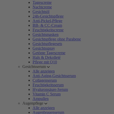
Tagescreme
Nachtcreme
Gesichtsöl
24h-Gesichtspflege
Anti-Pickel-Pflege
BB- & CC-Cream
Feuchtigkeitscreme
Gesichtsmasken
Gesichtspflege ohne Parabene
Gesichtspflegesets
Gesichtsspray
Getönte Tagescreme
Hals & Dekolleté
Pflege mit Q10
Gesichtsserum
Alle anzeigen
Anti-Aging-Gesichtsserum
Collagenserum
Feuchtigkeitsserum
Hyaluronsäure-Serum
Vitamin C Serum
Ampullen
Augenpflege
Alle anzeigen
Augenbrauenserum