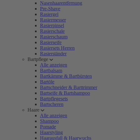
Nasenhaarentfernung
Pre-Shave
Rasiergel
Rasiermesser
Rasierpinsel
Rasierschale
Rasierschaum
Rasierseife
Rasiersets Herren
Rasierständer
Bartpflege
Alle anzeigen
Bartbalsam
Bartkämme & Bartbürsten
Bartöle
Bartschneider & Barttrimmer
Bartseife & Bartshampoo
Bartpflegesets
Bartscheren
Haare
Alle anzeigen
Shampoo
Pomade
Haarstyling
Haarausfall & Haarwuchs