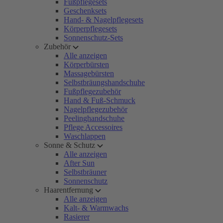
Fußpflegesets
Geschenksets
Hand- & Nagelpflegesets
Körperpflegesets
Sonnenschutz-Sets
Zubehör
Alle anzeigen
Körperbürsten
Massagebürsten
Selbstbräungshandschuhe
Fußpflegezubehör
Hand & Fuß-Schmuck
Nagelpflegezubehör
Peelinghandschuhe
Pflege Accessoires
Waschlappen
Sonne & Schutz
Alle anzeigen
After Sun
Selbstbräuner
Sonnenschutz
Haarentfernung
Alle anzeigen
Kalt- & Warmwachs
Rasierer