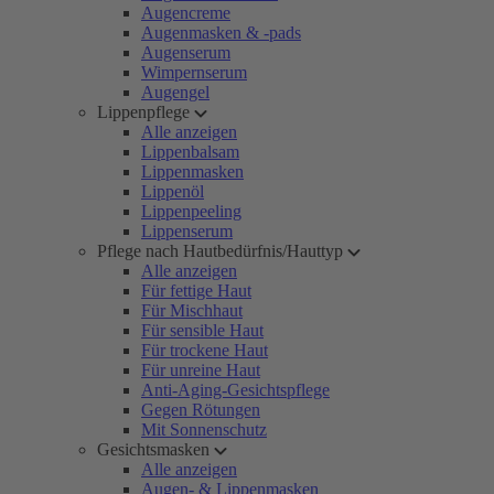
Augencreme
Augenmasken & -pads
Augenserum
Wimpernserum
Augengel
Lippenpflege
Alle anzeigen
Lippenbalsam
Lippenmasken
Lippenöl
Lippenpeeling
Lippenserum
Pflege nach Hautbedürfnis/Hauttyp
Alle anzeigen
Für fettige Haut
Für Mischhaut
Für sensible Haut
Für trockene Haut
Für unreine Haut
Anti-Aging-Gesichtspflege
Gegen Rötungen
Mit Sonnenschutz
Gesichtsmasken
Alle anzeigen
Augen- & Lippenmasken