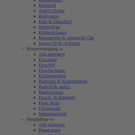
Körperöl
Anti-Cellulite
Bodyspray
Hals & Dekolleté
Intimpflege
Körperschaum
Massageöle & ätherische Öle
Sauna-Öl & -Aufguss
Körperreinigung
Alle anzeigen
Duschgel
Duschöl
Duschschaum
Körperpeeling
Badesalz & Badebomben
Badeöl & -milch
Badeschaum
Dusch- & Badesets
Feste Seife
Flüssigseife
Intimreinigung
Handpflege
Alle anzeigen
Handcreme