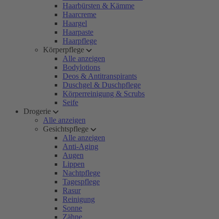
Haarbürsten & Kämme
Haarcreme
Haargel
Haarpaste
Haarpflege
Körperpflege
Alle anzeigen
Bodylotions
Deos & Antitranspirants
Duschgel & Duschpflege
Körperreinigung & Scrubs
Seife
Drogerie
Alle anzeigen
Gesichtspflege
Alle anzeigen
Anti-Aging
Augen
Lippen
Nachtpflege
Tagespflege
Rasur
Reinigung
Sonne
Zähne