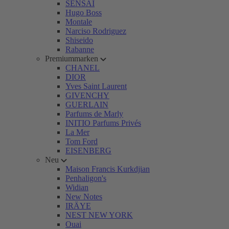
SENSAI
Hugo Boss
Montale
Narciso Rodriguez
Shiseido
Rabanne
Premiummarken
CHANEL
DIOR
Yves Saint Laurent
GIVENCHY
GUERLAIN
Parfums de Marly
INITIO Parfums Privés
La Mer
Tom Ford
EISENBERG
Neu
Maison Francis Kurkdjian
Penhaligon's
Widian
New Notes
IRÄYE
NEST NEW YORK
Ouai