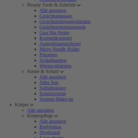
Beauty Tools & Zubehör
Alle anzeigen
Gesichtsmassage
Gesichtsreinigungsbürsten
Gesichtsreinigungstools
Gua Sha Steine
Kosmetikspiegel
Augenbrauenscheren
Micro Needle Roller
Pinzetten
Schlafmasken
Wimpernbürsten
Sonne & Schutz
Alle anzeigen
After Sun
Selbstbräuner
Sonnencreme
Sonnen-Make-up
Körper
Alle anzeigen
Körperpflege
Alle anzeigen
Bodylotion
Deodorant
Körperbutter