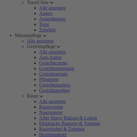
Travel Size
Alle anzeigen
Augen
Augenbrauen
Teint
Zubehör
Männerpflege
Alle anzeigen
Gesichtspflege
Alle anzeigen
Anti-Aging
Gesichtscreme
Gesichtsreinigung
Gesichtsserum
Pflegesets
Gesichtsmasken
Gesichtspeeling
Rasur
Alle anzeigen
Rasiercreme
Nassrasierer
After Shave Balsam & Lotion
Elektrische Rasierer & Trimmer
Rasierhobel & Zubehör
Herrenrasierer