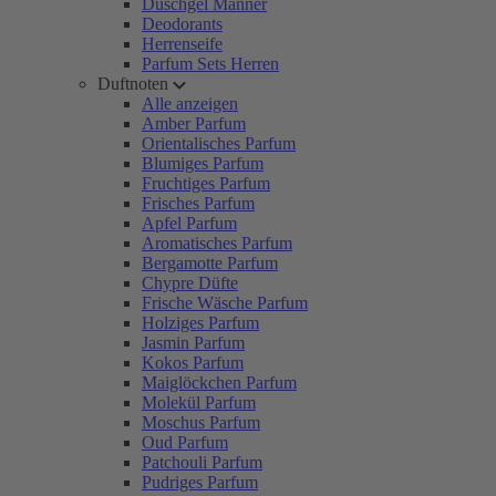
Duschgel Männer
Deodorants
Herrenseife
Parfum Sets Herren
Duftnoten
Alle anzeigen
Amber Parfum
Orientalisches Parfum
Blumiges Parfum
Fruchtiges Parfum
Frisches Parfum
Apfel Parfum
Aromatisches Parfum
Bergamotte Parfum
Chypre Düfte
Frische Wäsche Parfum
Holziges Parfum
Jasmin Parfum
Kokos Parfum
Maiglöckchen Parfum
Molekül Parfum
Moschus Parfum
Oud Parfum
Patchouli Parfum
Pudriges Parfum