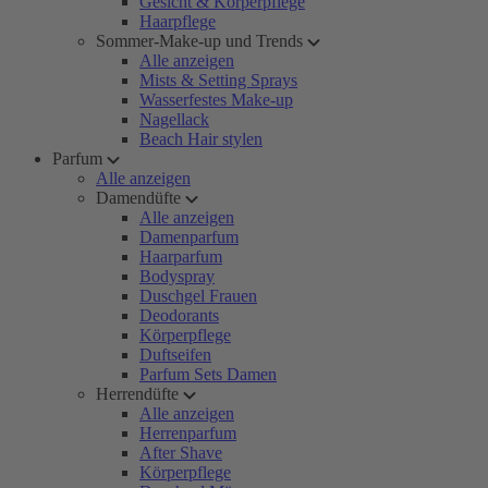
Gesicht & Körperpflege
Haarpflege
Sommer-Make-up und Trends
Alle anzeigen
Mists & Setting Sprays
Wasserfestes Make-up
Nagellack
Beach Hair stylen
Parfum
Alle anzeigen
Damendüfte
Alle anzeigen
Damenparfum
Haarparfum
Bodyspray
Duschgel Frauen
Deodorants
Körperpflege
Duftseifen
Parfum Sets Damen
Herrendüfte
Alle anzeigen
Herrenparfum
After Shave
Körperpflege