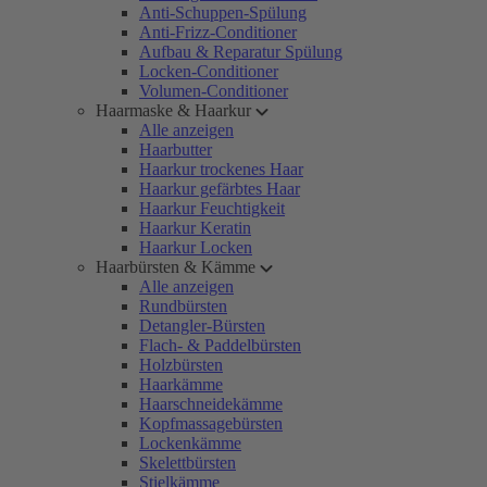
Anti-Schuppen-Spülung
Anti-Frizz-Conditioner
Aufbau & Reparatur Spülung
Locken-Conditioner
Volumen-Conditioner
Haarmaske & Haarkur
Alle anzeigen
Haarbutter
Haarkur trockenes Haar
Haarkur gefärbtes Haar
Haarkur Feuchtigkeit
Haarkur Keratin
Haarkur Locken
Haarbürsten & Kämme
Alle anzeigen
Rundbürsten
Detangler-Bürsten
Flach- & Paddelbürsten
Holzbürsten
Haarkämme
Haarschneidekämme
Kopfmassagebürsten
Lockenkämme
Skelettbürsten
Stielkämme