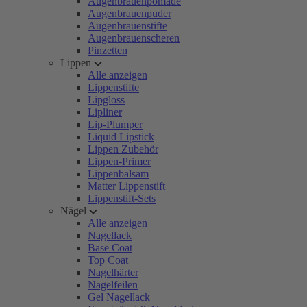
Augenbrauenpomade
Augenbrauenpuder
Augenbrauenstifte
Augenbrauenscheren
Pinzetten
Lippen
Alle anzeigen
Lippenstifte
Lipgloss
Lipliner
Lip-Plumper
Liquid Lipstick
Lippen Zubehör
Lippen-Primer
Lippenbalsam
Matter Lippenstift
Lippenstift-Sets
Nägel
Alle anzeigen
Nagellack
Base Coat
Top Coat
Nagelhärter
Nagelfeilen
Gel Nagellack