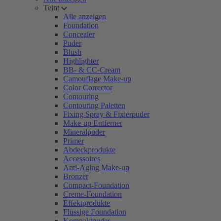
Teint
Alle anzeigen
Foundation
Concealer
Puder
Blush
Highlighter
BB- & CC-Cream
Camouflage Make-up
Color Corrector
Contouring
Contouring Paletten
Fixing Spray & Fixierpuder
Make-up Entferner
Mineralpuder
Primer
Abdeckprodukte
Accessoires
Anti-Aging Make-up
Bronzer
Compact-Foundation
Creme-Foundation
Effektprodukte
Flüssige Foundation
Kompaktpuder