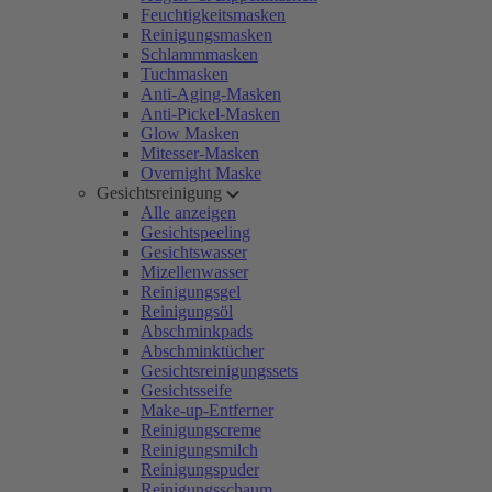
Feuchtigkeitsmasken
Reinigungsmasken
Schlammmasken
Tuchmasken
Anti-Aging-Masken
Anti-Pickel-Masken
Glow Masken
Mitesser-Masken
Overnight Maske
Gesichtsreinigung
Alle anzeigen
Gesichtspeeling
Gesichtswasser
Mizellenwasser
Reinigungsgel
Reinigungsöl
Abschminkpads
Abschminktücher
Gesichtsreinigungssets
Gesichtsseife
Make-up-Entferner
Reinigungscreme
Reinigungsmilch
Reinigungspuder
Reinigungsschaum