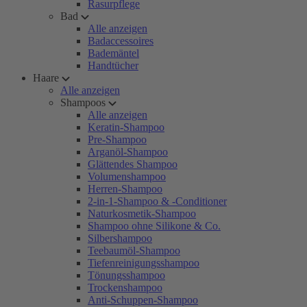
Rasurpflege
Bad
Alle anzeigen
Badaccessoires
Bademäntel
Handtücher
Haare
Alle anzeigen
Shampoos
Alle anzeigen
Keratin-Shampoo
Pre-Shampoo
Arganöl-Shampoo
Glättendes Shampoo
Volumenshampoo
Herren-Shampoo
2-in-1-Shampoo & -Conditioner
Naturkosmetik-Shampoo
Shampoo ohne Silikone & Co.
Silbershampoo
Teebaumöl-Shampoo
Tiefenreinigungsshampoo
Tönungsshampoo
Trockenshampoo
Anti-Schuppen-Shampoo