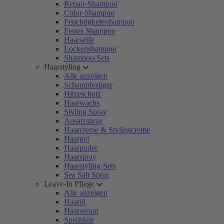
Repair-Shampoo
Color-Shampoo
Feuchtigkeitsshampoo
Festes Shampoo
Haarseife
Lockenshampoo
Shampoo-Sets
Haarstyling
Alle anzeigen
Schaumfestiger
Hitzeschutz
Haarwachs
Styling Spray
Ansatzspray
Haarcreme & Stylingcreme
Haargel
Haarpuder
Haarspray
Haarstyling-Sets
Sea Salt Spray
Leave-In Pflege
Alle anzeigen
Haaröl
Haarserum
Sprühkur