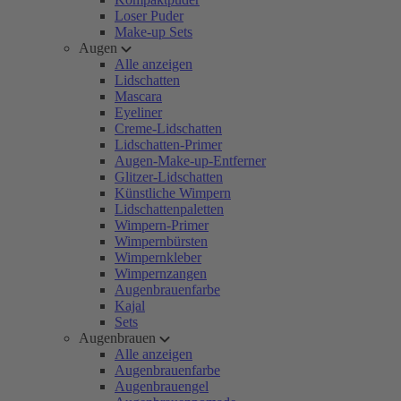
Loser Puder
Make-up Sets
Augen
Alle anzeigen
Lidschatten
Mascara
Eyeliner
Creme-Lidschatten
Lidschatten-Primer
Augen-Make-up-Entferner
Glitzer-Lidschatten
Künstliche Wimpern
Lidschattenpaletten
Wimpern-Primer
Wimpernbürsten
Wimpernkleber
Wimpernzangen
Augenbrauenfarbe
Kajal
Sets
Augenbrauen
Alle anzeigen
Augenbrauenfarbe
Augenbrauengel