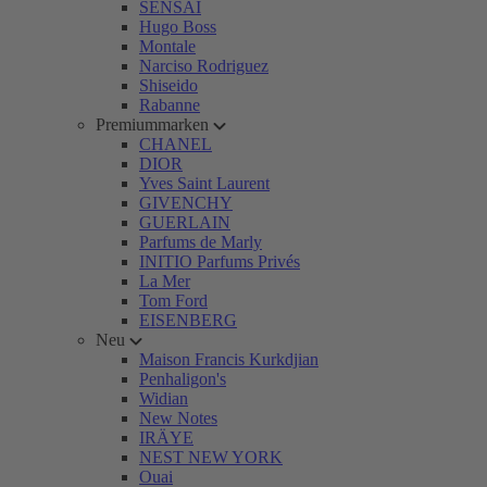
SENSAI
Hugo Boss
Montale
Narciso Rodriguez
Shiseido
Rabanne
Premiummarken
CHANEL
DIOR
Yves Saint Laurent
GIVENCHY
GUERLAIN
Parfums de Marly
INITIO Parfums Privés
La Mer
Tom Ford
EISENBERG
Neu
Maison Francis Kurkdjian
Penhaligon's
Widian
New Notes
IRÄYE
NEST NEW YORK
Ouai