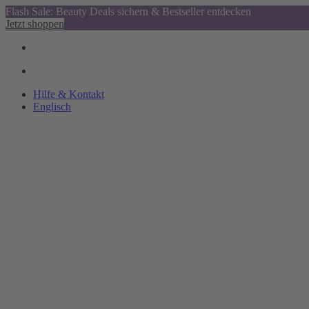
Flash Sale: Beauty Deals sichern & Bestseller entdecken
Jetzt shoppen
Hilfe & Kontakt
Englisch