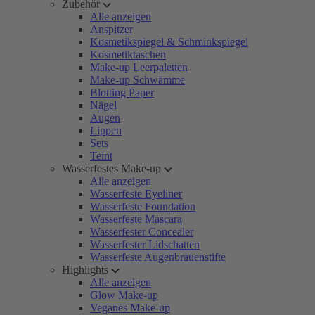
Zubehör
Alle anzeigen
Anspitzer
Kosmetikspiegel & Schminkspiegel
Kosmetiktaschen
Make-up Leerpaletten
Make-up Schwämme
Blotting Paper
Nägel
Augen
Lippen
Sets
Teint
Wasserfestes Make-up
Alle anzeigen
Wasserfeste Eyeliner
Wasserfeste Foundation
Wasserfeste Mascara
Wasserfester Concealer
Wasserfester Lidschatten
Wasserfeste Augenbrauenstifte
Highlights
Alle anzeigen
Glow Make-up
Veganes Make-up