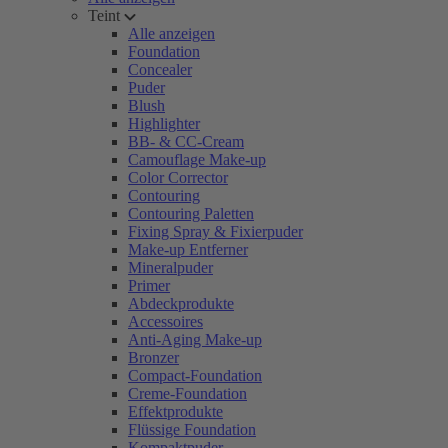
Teint
Alle anzeigen
Foundation
Concealer
Puder
Blush
Highlighter
BB- & CC-Cream
Camouflage Make-up
Color Corrector
Contouring
Contouring Paletten
Fixing Spray & Fixierpuder
Make-up Entferner
Mineralpuder
Primer
Abdeckprodukte
Accessoires
Anti-Aging Make-up
Bronzer
Compact-Foundation
Creme-Foundation
Effektprodukte
Flüssige Foundation
Kompaktpuder