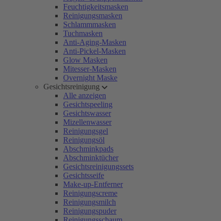
Feuchtigkeitsmasken
Reinigungsmasken
Schlammmasken
Tuchmasken
Anti-Aging-Masken
Anti-Pickel-Masken
Glow Masken
Mitesser-Masken
Overnight Maske
Gesichtsreinigung
Alle anzeigen
Gesichtspeeling
Gesichtswasser
Mizellenwasser
Reinigungsgel
Reinigungsöl
Abschminkpads
Abschminktücher
Gesichtsreinigungssets
Gesichtsseife
Make-up-Entferner
Reinigungscreme
Reinigungsmilch
Reinigungspuder
Reinigungsschaum