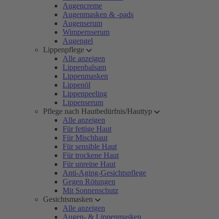
Augencreme
Augenmasken & -pads
Augenserum
Wimpernserum
Augengel
Lippenpflege
Alle anzeigen
Lippenbalsam
Lippenmasken
Lippenöl
Lippenpeeling
Lippenserum
Pflege nach Hautbedürfnis/Hauttyp
Alle anzeigen
Für fettige Haut
Für Mischhaut
Für sensible Haut
Für trockene Haut
Für unreine Haut
Anti-Aging-Gesichtspflege
Gegen Rötungen
Mit Sonnenschutz
Gesichtsmasken
Alle anzeigen
Augen- & Lippenmasken