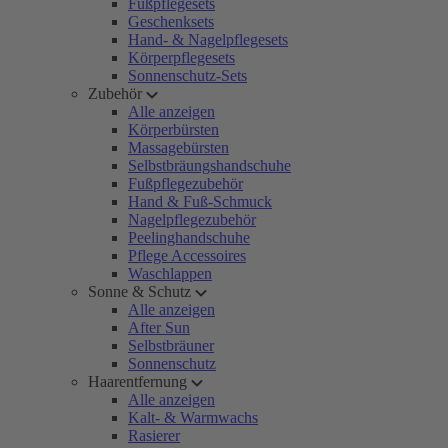
Fußpflegesets
Geschenksets
Hand- & Nagelpflegesets
Körperpflegesets
Sonnenschutz-Sets
Zubehör
Alle anzeigen
Körperbürsten
Massagebürsten
Selbstbräungshandschuhe
Fußpflegezubehör
Hand & Fuß-Schmuck
Nagelpflegezubehör
Peelinghandschuhe
Pflege Accessoires
Waschlappen
Sonne & Schutz
Alle anzeigen
After Sun
Selbstbräuner
Sonnenschutz
Haarentfernung
Alle anzeigen
Kalt- & Warmwachs
Rasierer