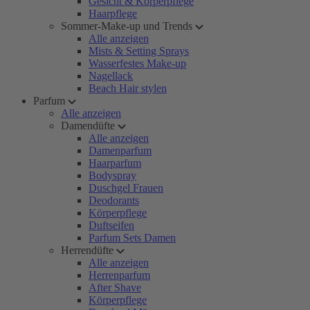
Gesicht & Körperpflege
Haarpflege
Sommer-Make-up und Trends
Alle anzeigen
Mists & Setting Sprays
Wasserfestes Make-up
Nagellack
Beach Hair stylen
Parfum
Alle anzeigen
Damendüfte
Alle anzeigen
Damenparfum
Haarparfum
Bodyspray
Duschgel Frauen
Deodorants
Körperpflege
Duftseifen
Parfum Sets Damen
Herrendüfte
Alle anzeigen
Herrenparfum
After Shave
Körperpflege