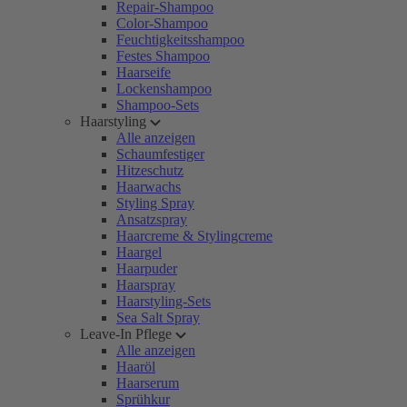
Repair-Shampoo
Color-Shampoo
Feuchtigkeitsshampoo
Festes Shampoo
Haarseife
Lockenshampoo
Shampoo-Sets
Haarstyling
Alle anzeigen
Schaumfestiger
Hitzeschutz
Haarwachs
Styling Spray
Ansatzspray
Haarcreme & Stylingcreme
Haargel
Haarpuder
Haarspray
Haarstyling-Sets
Sea Salt Spray
Leave-In Pflege
Alle anzeigen
Haaröl
Haarserum
Sprühkur