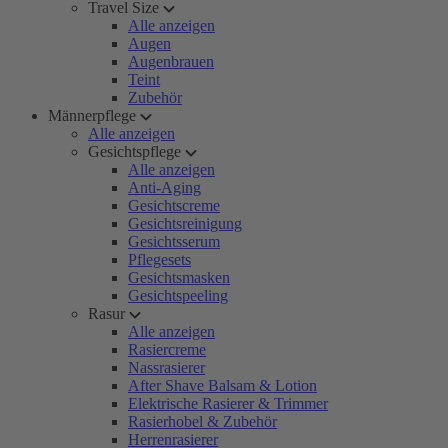
Travel Size
Alle anzeigen
Augen
Augenbrauen
Teint
Zubehör
Männerpflege
Alle anzeigen
Gesichtspflege
Alle anzeigen
Anti-Aging
Gesichtscreme
Gesichtsreinigung
Gesichtsserum
Pflegesets
Gesichtsmasken
Gesichtspeeling
Rasur
Alle anzeigen
Rasiercreme
Nassrasierer
After Shave Balsam & Lotion
Elektrische Rasierer & Trimmer
Rasierhobel & Zubehör
Herrenrasierer