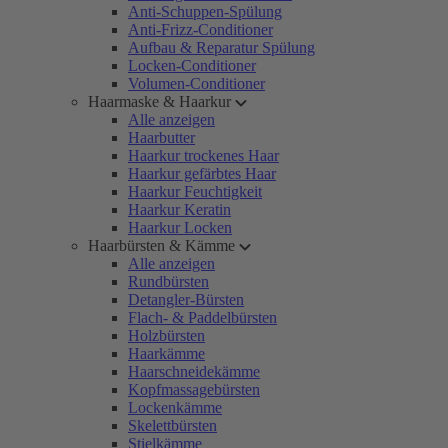
Anti-Schuppen-Spülung
Anti-Frizz-Conditioner
Aufbau & Reparatur Spülung
Locken-Conditioner
Volumen-Conditioner
Haarmaske & Haarkur
Alle anzeigen
Haarbutter
Haarkur trockenes Haar
Haarkur gefärbtes Haar
Haarkur Feuchtigkeit
Haarkur Keratin
Haarkur Locken
Haarbürsten & Kämme
Alle anzeigen
Rundbürsten
Detangler-Bürsten
Flach- & Paddelbürsten
Holzbürsten
Haarkämme
Haarschneidekämme
Kopfmassagebürsten
Lockenkämme
Skelettbürsten
Stielkämme