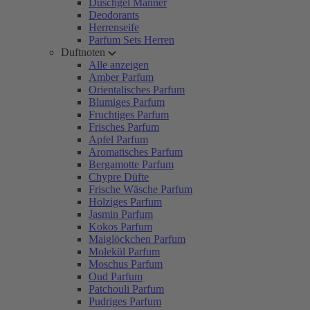
Duschgel Männer
Deodorants
Herrenseife
Parfum Sets Herren
Duftnoten
Alle anzeigen
Amber Parfum
Orientalisches Parfum
Blumiges Parfum
Fruchtiges Parfum
Frisches Parfum
Apfel Parfum
Aromatisches Parfum
Bergamotte Parfum
Chypre Düfte
Frische Wäsche Parfum
Holziges Parfum
Jasmin Parfum
Kokos Parfum
Maiglöckchen Parfum
Molekül Parfum
Moschus Parfum
Oud Parfum
Patchouli Parfum
Pudriges Parfum