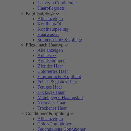
Leave-in Conditioner
Haarpflegesets
Kopfhautpflege
Alle anzeigen
Kopfhaut-Öl
Kopfhautpeeling
Haarwasser
Sonnenschutz & -pflege
Pflege nach Haartyp
Alle anzeigen
Anti-Frizz
Anti-Schuppen
Blondes Haar
Coloriertes Haar
Empfindliche Kopfhaut
Feines & glattes Haar
Fettiges Haar
Lockiges Haar
Mittel gegen Haarausfall
Normales Haar
Trockenes Haar
Conditioner & Spülung
Alle anzeigen
Color-Conditioner
Feuchtigkeits-Conditioner