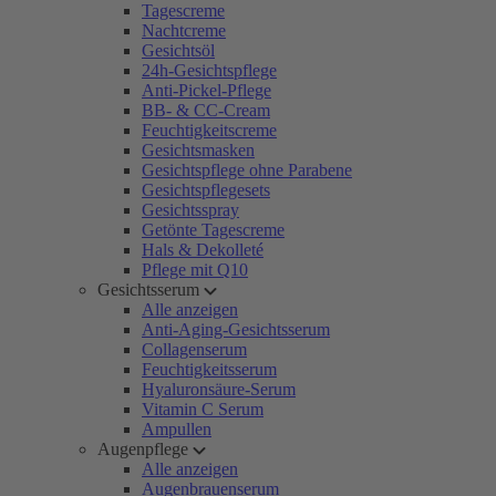
Tagescreme
Nachtcreme
Gesichtsöl
24h-Gesichtspflege
Anti-Pickel-Pflege
BB- & CC-Cream
Feuchtigkeitscreme
Gesichtsmasken
Gesichtspflege ohne Parabene
Gesichtspflegesets
Gesichtsspray
Getönte Tagescreme
Hals & Dekolleté
Pflege mit Q10
Gesichtsserum
Alle anzeigen
Anti-Aging-Gesichtsserum
Collagenserum
Feuchtigkeitsserum
Hyaluronsäure-Serum
Vitamin C Serum
Ampullen
Augenpflege
Alle anzeigen
Augenbrauenserum