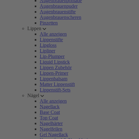
Augenbrauenpomade
Augenbrauenpuder
Augenbrauenstifte
Augenbrauenscheren
Pinzetten
Lippen
Alle anzeigen
Lippenstifte
Lipgloss
Lipliner
Lip-Plumper
Liquid Lipstick
Lippen Zubehör
Lippen-Primer
Lippenbalsam
Matter Lippenstift
Lippenstift-Sets
Nägel
Alle anzeigen
Nagellack
Base Coat
Top Coat
Nagelhärter
Nagelfeilen
Gel Nagellack