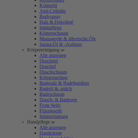
Körperöl
Anti-Cellulite
Bodyspray
Hals & Dekolleté
Intimpflege
Körperschaum
Massageöle & ätherische Öle
Sauna-Öl & -Aufguss
Körperreinigung
Alle anzeigen
Duschgel
Duschöl
Duschschaum
Körperpeeling
Badesalz & Badebomben
Badeöl & -milch
Badeschaum
Dusch- & Badesets
Feste Seife
Flüssigseife
Intimreinigung
Handpflege
Alle anzeigen
Handcreme