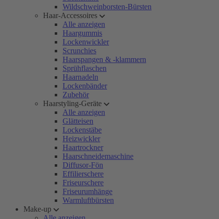
Wildschweinborsten-Bürsten
Haar-Accessoires
Alle anzeigen
Haargummis
Lockenwickler
Scrunchies
Haarspangen & -klammern
Sprühflaschen
Haarnadeln
Lockenbänder
Zubehör
Haarstyling-Geräte
Alle anzeigen
Glätteisen
Lockenstäbe
Heizwickler
Haartrockner
Haarschneidemaschine
Diffusor-Fön
Effilierschere
Friseurschere
Friseurumhänge
Warmluftbürsten
Make-up
Alle anzeigen