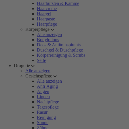
Haarbürsten & Kämme
Haarcreme
Haargel
Haarpaste
Haarpflege
Körperpflege
Alle anzeigen
Bodylotions
Deos & Antitranspirants
Duschgel & Duschpflege
Körperreinigung & Scrubs
Seife
Drogerie
Alle anzeigen
Gesichtspflege
Alle anzeigen
Anti-Aging
Augen
Lippen
Nachtpflege
Tagespflege
Rasur
Reinigung
Sonne
Zähne