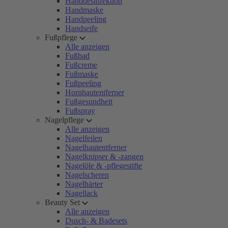
Handdesinfektion
Handmaske
Handpeeling
Handseife
Fußpflege
Alle anzeigen
Fußbad
Fußcreme
Fußmaske
Fußpeeling
Hornhautentferner
Fußgesundheit
Fußspray
Nagelpflege
Alle anzeigen
Nagelfeilen
Nagelhautentferner
Nagelknipser & -zangen
Nagelöle & -pflegestifte
Nagelscheren
Nagelhärter
Nagellack
Beauty Set
Alle anzeigen
Dusch- & Badesets