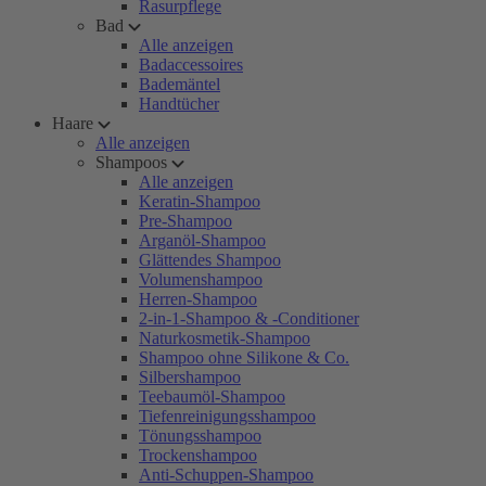
Rasurpflege
Bad
Alle anzeigen
Badaccessoires
Bademäntel
Handtücher
Haare
Alle anzeigen
Shampoos
Alle anzeigen
Keratin-Shampoo
Pre-Shampoo
Arganöl-Shampoo
Glättendes Shampoo
Volumenshampoo
Herren-Shampoo
2-in-1-Shampoo & -Conditioner
Naturkosmetik-Shampoo
Shampoo ohne Silikone & Co.
Silbershampoo
Teebaumöl-Shampoo
Tiefenreinigungsshampoo
Tönungsshampoo
Trockenshampoo
Anti-Schuppen-Shampoo