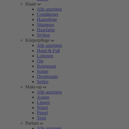
Haare
Alle anzeigen
Conditioner
Haarpflege
Shampoo
Haarfarbe
Styling
Körperpflege
Alle anzeigen
Hand & Fuß
Lotionen
Öle
Reinigung
Sonne
Deodorants
Seifen
Make-up
Alle anzeigen
Augen
Lippen
Nägel
Pinsel
Teint
Parfum
Alle anzeigen