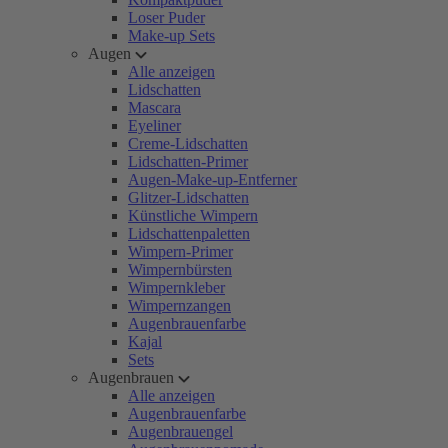
Loser Puder
Make-up Sets
Augen
Alle anzeigen
Lidschatten
Mascara
Eyeliner
Creme-Lidschatten
Lidschatten-Primer
Augen-Make-up-Entferner
Glitzer-Lidschatten
Künstliche Wimpern
Lidschattenpaletten
Wimpern-Primer
Wimpernbürsten
Wimpernkleber
Wimpernzangen
Augenbrauenfarbe
Kajal
Sets
Augenbrauen
Alle anzeigen
Augenbrauenfarbe
Augenbrauengel