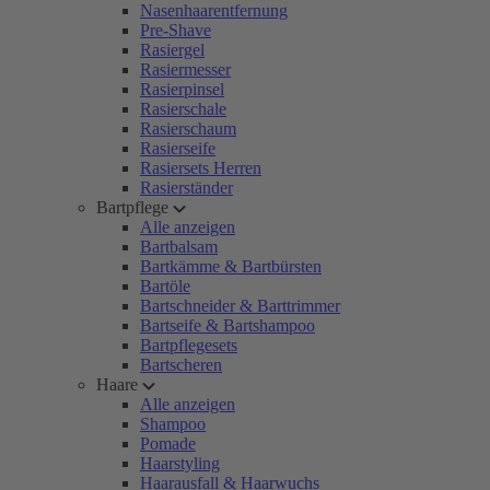
Nasenhaarentfernung
Pre-Shave
Rasiergel
Rasiermesser
Rasierpinsel
Rasierschale
Rasierschaum
Rasierseife
Rasiersets Herren
Rasierständer
Bartpflege
Alle anzeigen
Bartbalsam
Bartkämme & Bartbürsten
Bartöle
Bartschneider & Barttrimmer
Bartseife & Bartshampoo
Bartpflegesets
Bartscheren
Haare
Alle anzeigen
Shampoo
Pomade
Haarstyling
Haarausfall & Haarwuchs