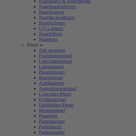
Kunstnägel & Nageldesign
Nagelhautentferner
Nagelknipser
Nagellackentferner
Nagelscheren
UV-Lampen
Nagelpflege
Nagelsets
Pinsel
Alle anzeigen
Foundationpinsel
Lidschattenpinsel
Lippenpinsel
Pinselreiniger
Rougepinsel
Applikatoren
Augenbrauenpinsel
Concealer-Pinsel
Eyelinerpinsel
Highlighter-Pinsel
Maskenpinsel
Pinselsets
Pinseltaschen
Puderpinsel
Puderquasten