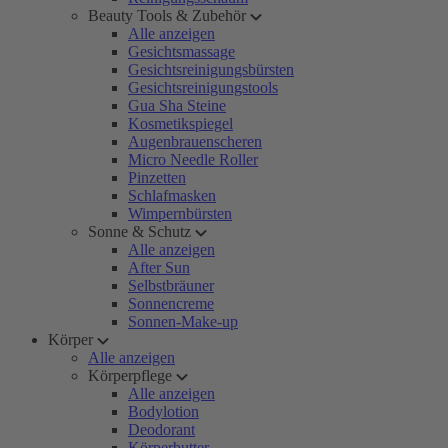
Beauty Tools & Zubehör
Alle anzeigen
Gesichtsmassage
Gesichtsreinigungsbürsten
Gesichtsreinigungstools
Gua Sha Steine
Kosmetikspiegel
Augenbrauenscheren
Micro Needle Roller
Pinzetten
Schlafmasken
Wimpernbürsten
Sonne & Schutz
Alle anzeigen
After Sun
Selbstbräuner
Sonnencreme
Sonnen-Make-up
Körper
Alle anzeigen
Körperpflege
Alle anzeigen
Bodylotion
Deodorant
Körperbutter