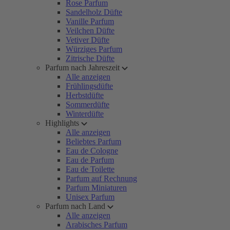
Rose Parfum
Sandelholz Düfte
Vanille Parfum
Veilchen Düfte
Vetiver Düfte
Würziges Parfum
Zitrische Düfte
Parfum nach Jahreszeit
Alle anzeigen
Frühlingsdüfte
Herbstdüfte
Sommerdüfte
Winterdüfte
Highlights
Alle anzeigen
Beliebtes Parfum
Eau de Cologne
Eau de Parfum
Eau de Toilette
Parfum auf Rechnung
Parfum Miniaturen
Unisex Parfum
Parfum nach Land
Alle anzeigen
Arabisches Parfum