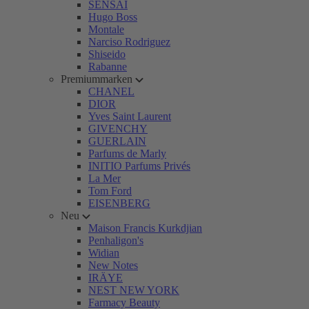
SENSAI
Hugo Boss
Montale
Narciso Rodriguez
Shiseido
Rabanne
Premiummarken
CHANEL
DIOR
Yves Saint Laurent
GIVENCHY
GUERLAIN
Parfums de Marly
INITIO Parfums Privés
La Mer
Tom Ford
EISENBERG
Neu
Maison Francis Kurkdjian
Penhaligon's
Widian
New Notes
IRÄYE
NEST NEW YORK
Farmacy Beauty