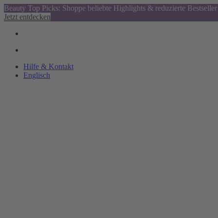
Beauty Top Picks: Shoppe beliebte Highlights & reduzierte Bestseller
Jetzt entdecken
Hilfe & Kontakt
Englisch