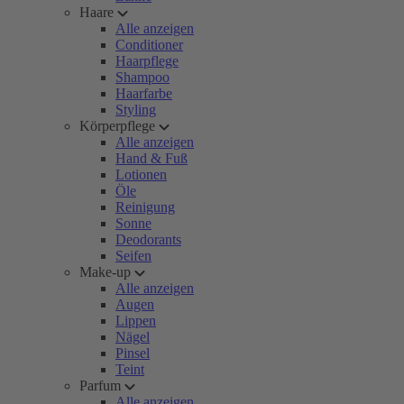
Haare
Alle anzeigen
Conditioner
Haarpflege
Shampoo
Haarfarbe
Styling
Körperpflege
Alle anzeigen
Hand & Fuß
Lotionen
Öle
Reinigung
Sonne
Deodorants
Seifen
Make-up
Alle anzeigen
Augen
Lippen
Nägel
Pinsel
Teint
Parfum
Alle anzeigen