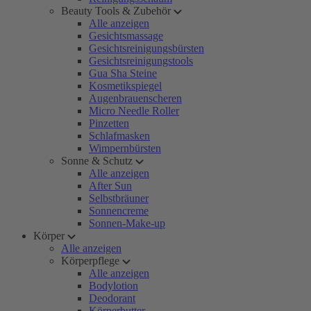
Beauty Tools & Zubehör
Alle anzeigen
Gesichtsmassage
Gesichtsreinigungsbürsten
Gesichtsreinigungstools
Gua Sha Steine
Kosmetikspiegel
Augenbrauenscheren
Micro Needle Roller
Pinzetten
Schlafmasken
Wimpernbürsten
Sonne & Schutz
Alle anzeigen
After Sun
Selbstbräuner
Sonnencreme
Sonnen-Make-up
Körper
Alle anzeigen
Körperpflege
Alle anzeigen
Bodylotion
Deodorant
Körperbutter