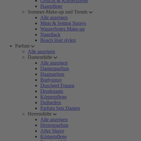
Gesicht & Körperpflege
Haarpflege
Sommer-Make-up und Trends
Alle anzeigen
Mists & Setting Sprays
Wasserfestes Make-up
Nagellack
Beach Hair stylen
Parfum
Alle anzeigen
Damendüfte
Alle anzeigen
Damenparfum
Haarparfum
Bodyspray
Duschgel Frauen
Deodorants
Körperpflege
Duftseifen
Parfum Sets Damen
Herrendüfte
Alle anzeigen
Herrenparfum
After Shave
Körperpflege