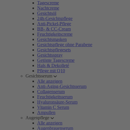
Tagescreme
Nachtcreme
Gesichtsöl
24h-Gesichtspflege
Anti-Pickel-Pflege
BB- & CC-Cream
Feuchtigkeitscreme
Gesichtsmasken
Gesichtspflege ohne Parabene
Gesichtspflegesets
Gesichtsspray
Getönte Tagescreme
Hals & Dekolleté
Pflege mit Q10
Gesichtsserum
Alle anzeigen
Anti-Aging-Gesichtsserum
Collagenserum
Feuchtigkeitsserum
Hyaluronsäure-Serum
Vitamin C Serum
Ampullen
Augenpflege
Alle anzeigen
Augenbrauenserum