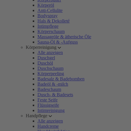
Körperöl
Anti-Cellulite
Bodyspray
Hals & Dekolleté
Intimpflege
Körperschaum
Massageöle & ätherische Öle
Sauna-Öl & -Aufguss
Körperreinigung
Alle anzeigen
Duschgel
Duschöl
Duschschaum
Körperpeeling
Badesalz & Badebomben
Badeöl & -milch
Badeschaum
Dusch- & Badesets
Feste Seife
Flüssigseife
Intimreinigung
Handpflege
Alle anzeigen
Handcreme