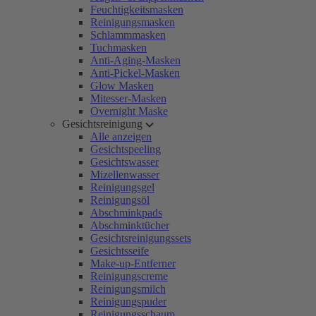
Feuchtigkeitsmasken
Reinigungsmasken
Schlammmasken
Tuchmasken
Anti-Aging-Masken
Anti-Pickel-Masken
Glow Masken
Mitesser-Masken
Overnight Maske
Gesichtsreinigung
Alle anzeigen
Gesichtspeeling
Gesichtswasser
Mizellenwasser
Reinigungsgel
Reinigungsöl
Abschminkpads
Abschminktücher
Gesichtsreinigungssets
Gesichtsseife
Make-up-Entferner
Reinigungscreme
Reinigungsmilch
Reinigungspuder
Reinigungsschaum