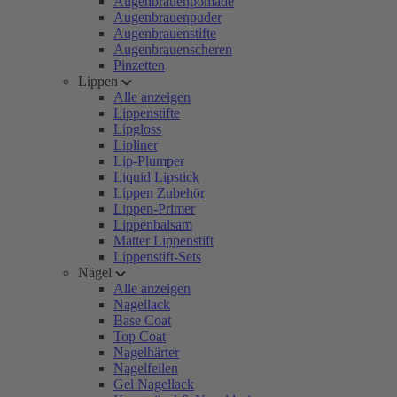
Augenbrauenpomade
Augenbrauenpuder
Augenbrauenstifte
Augenbrauenscheren
Pinzetten
Lippen
Alle anzeigen
Lippenstifte
Lipgloss
Lipliner
Lip-Plumper
Liquid Lipstick
Lippen Zubehör
Lippen-Primer
Lippenbalsam
Matter Lippenstift
Lippenstift-Sets
Nägel
Alle anzeigen
Nagellack
Base Coat
Top Coat
Nagelhärter
Nagelfeilen
Gel Nagellack