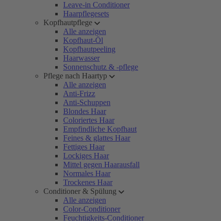
Leave-in Conditioner
Haarpflegesets
Kopfhautpflege
Alle anzeigen
Kopfhaut-Öl
Kopfhautpeeling
Haarwasser
Sonnenschutz & -pflege
Pflege nach Haartyp
Alle anzeigen
Anti-Frizz
Anti-Schuppen
Blondes Haar
Coloriertes Haar
Empfindliche Kopfhaut
Feines & glattes Haar
Fettiges Haar
Lockiges Haar
Mittel gegen Haarausfall
Normales Haar
Trockenes Haar
Conditioner & Spülung
Alle anzeigen
Color-Conditioner
Feuchtigkeits-Conditioner