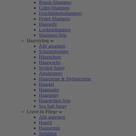
Repair-Shampoo
Color-Shampoo
Feuchtigkeitsshampoo
Festes Shampoo
Haarseife
Lockenshampoo
Shampoo-Sets
Haarstyling
Alle anzeigen
Schaumfestiger
Hitzeschutz
Haarwachs
Styling Spray
Ansatzspray
Haarcreme & Stylingcreme
Haargel
Haarpuder
Haarspray
Haarstyling-Sets
Sea Salt Spray
Leave-In Pflege
Alle anzeigen
Haaröl
Haarserum
Sprühkur