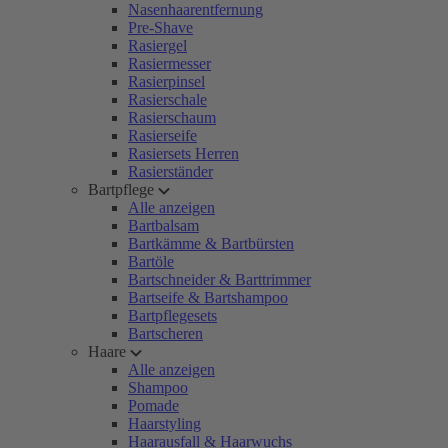
Nasenhaarentfernung
Pre-Shave
Rasiergel
Rasiermesser
Rasierpinsel
Rasierschale
Rasierschaum
Rasierseife
Rasiersets Herren
Rasierständer
Bartpflege
Alle anzeigen
Bartbalsam
Bartkämme & Bartbürsten
Bartöle
Bartschneider & Barttrimmer
Bartseife & Bartshampoo
Bartpflegesets
Bartscheren
Haare
Alle anzeigen
Shampoo
Pomade
Haarstyling
Haarausfall & Haarwuchs