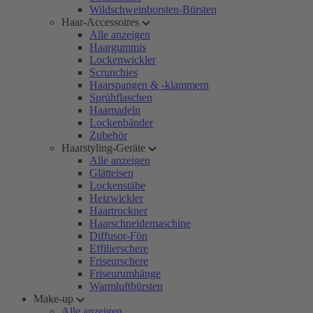
Wildschweinborsten-Bürsten
Haar-Accessoires
Alle anzeigen
Haargummis
Lockenwickler
Scrunchies
Haarspangen & -klammern
Sprühflaschen
Haarnadeln
Lockenbänder
Zubehör
Haarstyling-Geräte
Alle anzeigen
Glätteisen
Lockenstäbe
Heizwickler
Haartrockner
Haarschneidemaschine
Diffusor-Fön
Effilierschere
Friseurschere
Friseurumhänge
Warmluftbürsten
Make-up
Alle anzeigen