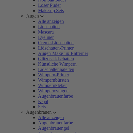
Loser Puder
Make-up Sets
Augen
Alle anzeigen
Lidschatten
Mascara
Eyeliner
Creme-Lidschatten
Lidschatten-Primer
Augen-Make-up-Entferner
Glitzer-Lidschatten
Künstliche Wimpern
Lidschattenpaletten
Wimpern-Primer
Wimpernbürsten
Wimpernkleber
Wimpernzangen
Augenbrauenfarbe
Kajal
Sets
Augenbrauen
Alle anzeigen
Augenbrauenfarbe
Augenbrauengel