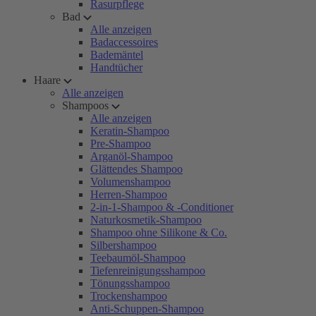
Rasurpflege
Bad
Alle anzeigen
Badaccessoires
Bademäntel
Handtücher
Haare
Alle anzeigen
Shampoos
Alle anzeigen
Keratin-Shampoo
Pre-Shampoo
Arganöl-Shampoo
Glättendes Shampoo
Volumenshampoo
Herren-Shampoo
2-in-1-Shampoo & -Conditioner
Naturkosmetik-Shampoo
Shampoo ohne Silikone & Co.
Silbershampoo
Teebaumöl-Shampoo
Tiefenreinigungsshampoo
Tönungsshampoo
Trockenshampoo
Anti-Schuppen-Shampoo