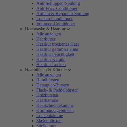
Anti-Schuppen-Spülung
Anti-Frizz-Conditioner
Aufbau & Reparatur Spülung
Locken-Conditioner
Volumen-Conditioner
Haarmaske & Haarkur
Alle anzeigen
Haarbutter
Haarkur trockenes Haar
Haarkur gefärbtes Haar
Haarkur Feuchtigkeit
Haarkur Keratin
Haarkur Locken
Haarbürsten & Kämme
Alle anzeigen
Rundbürsten
Detangler-Bürsten
Flach- & Paddelbürsten
Holzbürsten
Haarkämme
Haarschneidekämme
Kopfmassagebürsten
Lockenkämme
Skelettbürsten
Stielkämme