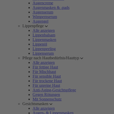
Augencreme
Augenmasken & -pads
Augenserum
Wimpernserum
Augengel
Lippenpflege
Alle anzeigen
Lippenbalsam
Lippenmasken
Lippenöl
Lippenpeeling
Lippenserum
Pflege nach Hautbedürfnis/Hauttyp
Alle anzeigen
Für fettige Haut
Für Mischhaut
Für sensible Haut
Für trockene Haut
Für unreine Haut
Anti-Aging-Gesichtspflege
Gegen Rötungen
Mit Sonnenschutz
Gesichtsmasken
Alle anzeigen
Augen- & Lippenmasken