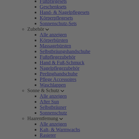
Fußpflegesets
Geschenksets
Hand- & Nagelpflegesets
Körperpflegesets
Sonnenschutz-Sets
Zubehör
Alle anzeigen
Körperbürsten
Massagebürsten
Selbstbräungshandschuhe
Fußpflegezubehör
Hand & Fuß-Schmuck
Nagelpflegezubehör
Peelinghandschuhe
Pflege Accessoires
Waschlappen
Sonne & Schutz
Alle anzeigen
After Sun
Selbstbräuner
Sonnenschutz
Haarentfernung
Alle anzeigen
Kalt- & Warmwachs
Rasierer