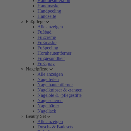
Handdesinfektion
Handmaske
Handpeeling
Handseife
Fußpflege
Alle anzeigen
Fußbad
Fußcreme
Fußmaske
Fußpeeling
Hornhautentferner
Fußgesundheit
Fußspray
Nagelpflege
Alle anzeigen
Nagelfeilen
Nagelhautentferner
Nagelknipser & -zangen
Nagelöle & -pflegestifte
Nagelscheren
Nagelhärter
Nagellack
Beauty Set
Alle anzeigen
Dusch- & Badesets