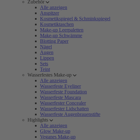
Zubehör
Alle anzeigen
Anspitzer
Kosmetikspiegel & Schminkspiegel
Kosmetiktaschen
Make-up Leerpaletten
Make-up Schwämme
Blotting Paper
Nägel
Augen
Lippen
Sets
Teint
Wasserfestes Make-up
Alle anzeigen
Wasserfeste Eyeliner
Wasserfeste Foundation
Wasserfeste Mascara
Wasserfester Concealer
Wasserfester Lidschatten
Wasserfeste Augenbrauenstifte
Highlights
Alle anzeigen
Glow Make-up
Veganes Make-up