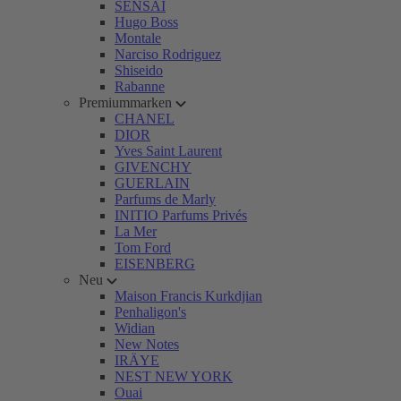
SENSAI
Hugo Boss
Montale
Narciso Rodriguez
Shiseido
Rabanne
Premiummarken
CHANEL
DIOR
Yves Saint Laurent
GIVENCHY
GUERLAIN
Parfums de Marly
INITIO Parfums Privés
La Mer
Tom Ford
EISENBERG
Neu
Maison Francis Kurkdjian
Penhaligon's
Widian
New Notes
IRÄYE
NEST NEW YORK
Ouai