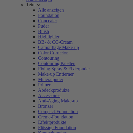
Teint
Alle anzeigen
Foundation
Concealer
Puder
Blush
Highlighter
BB- & CC-Cream
Camouflage Make-up
Color Corrector
Contouring
Contouring Paletten
Fixing Spray & Fixierpuder
Make-up Entferner
Mineralpuder
Primer
Abdeckprodukte
Accessoires
Anti-Aging Make-up
Bronzer
Compact-Foundation
Creme-Foundation
Effektprodukte
Flüssige Foundation
Kompaktpuder