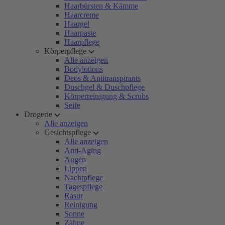
Haarbürsten & Kämme
Haarcreme
Haargel
Haarpaste
Haarpflege
Körperpflege
Alle anzeigen
Bodylotions
Deos & Antitranspirants
Duschgel & Duschpflege
Körperreinigung & Scrubs
Seife
Drogerie
Alle anzeigen
Gesichtspflege
Alle anzeigen
Anti-Aging
Augen
Lippen
Nachtpflege
Tagespflege
Rasur
Reinigung
Sonne
Zähne