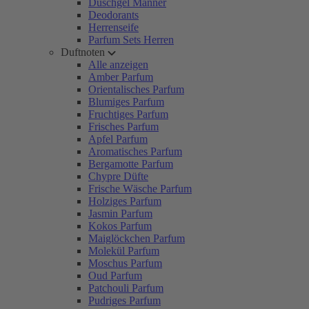
Duschgel Männer
Deodorants
Herrenseife
Parfum Sets Herren
Duftnoten
Alle anzeigen
Amber Parfum
Orientalisches Parfum
Blumiges Parfum
Fruchtiges Parfum
Frisches Parfum
Apfel Parfum
Aromatisches Parfum
Bergamotte Parfum
Chypre Düfte
Frische Wäsche Parfum
Holziges Parfum
Jasmin Parfum
Kokos Parfum
Maiglöckchen Parfum
Molekül Parfum
Moschus Parfum
Oud Parfum
Patchouli Parfum
Pudriges Parfum