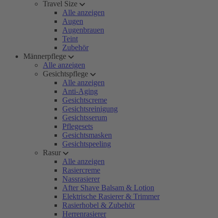
Travel Size
Alle anzeigen
Augen
Augenbrauen
Teint
Zubehör
Männerpflege
Alle anzeigen
Gesichtspflege
Alle anzeigen
Anti-Aging
Gesichtscreme
Gesichtsreinigung
Gesichtsserum
Pflegesets
Gesichtsmasken
Gesichtspeeling
Rasur
Alle anzeigen
Rasiercreme
Nassrasierer
After Shave Balsam & Lotion
Elektrische Rasierer & Trimmer
Rasierhobel & Zubehör
Herrenrasierer