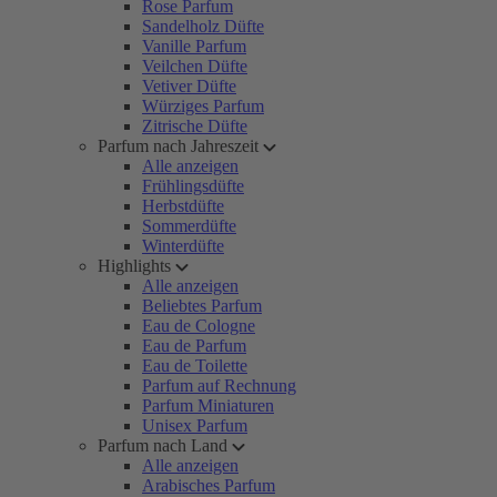
Rose Parfum
Sandelholz Düfte
Vanille Parfum
Veilchen Düfte
Vetiver Düfte
Würziges Parfum
Zitrische Düfte
Parfum nach Jahreszeit
Alle anzeigen
Frühlingsdüfte
Herbstdüfte
Sommerdüfte
Winterdüfte
Highlights
Alle anzeigen
Beliebtes Parfum
Eau de Cologne
Eau de Parfum
Eau de Toilette
Parfum auf Rechnung
Parfum Miniaturen
Unisex Parfum
Parfum nach Land
Alle anzeigen
Arabisches Parfum