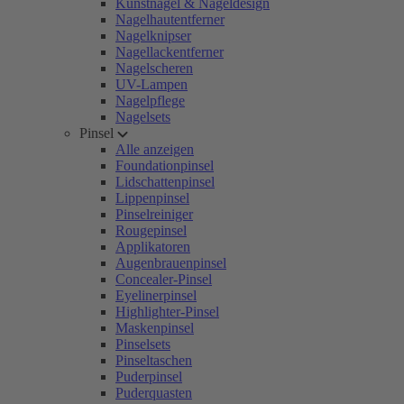
Kunstnägel & Nageldesign
Nagelhautentferner
Nagelknipser
Nagellackentferner
Nagelscheren
UV-Lampen
Nagelpflege
Nagelsets
Pinsel
Alle anzeigen
Foundationpinsel
Lidschattenpinsel
Lippenpinsel
Pinselreiniger
Rougepinsel
Applikatoren
Augenbrauenpinsel
Concealer-Pinsel
Eyelinerpinsel
Highlighter-Pinsel
Maskenpinsel
Pinselsets
Pinseltaschen
Puderpinsel
Puderquasten