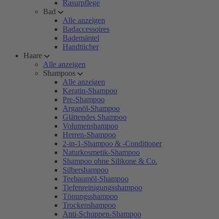
Rasurpflege
Bad
Alle anzeigen
Badaccessoires
Bademäntel
Handtücher
Haare
Alle anzeigen
Shampoos
Alle anzeigen
Keratin-Shampoo
Pre-Shampoo
Arganöl-Shampoo
Glättendes Shampoo
Volumenshampoo
Herren-Shampoo
2-in-1-Shampoo & -Conditioner
Naturkosmetik-Shampoo
Shampoo ohne Silikone & Co.
Silbershampoo
Teebaumöl-Shampoo
Tiefenreinigungsshampoo
Tönungsshampoo
Trockenshampoo
Anti-Schuppen-Shampoo