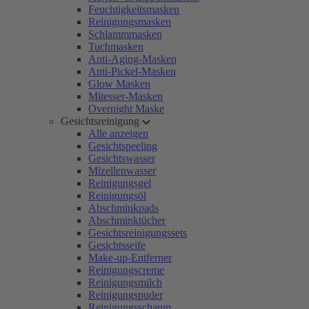
Feuchtigkeitsmasken
Reinigungsmasken
Schlammmasken
Tuchmasken
Anti-Aging-Masken
Anti-Pickel-Masken
Glow Masken
Mitesser-Masken
Overnight Maske
Gesichtsreinigung
Alle anzeigen
Gesichtspeeling
Gesichtswasser
Mizellenwasser
Reinigungsgel
Reinigungsöl
Abschminkpads
Abschminktücher
Gesichtsreinigungssets
Gesichtsseife
Make-up-Entferner
Reinigungscreme
Reinigungsmilch
Reinigungspuder
Reinigungsschaum