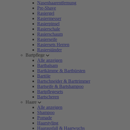
Nasenhaarentfernung
Pre-Shave
Rasiergel
Rasiermesser
Rasierpinsel
Rasierschale
Rasierschaum
Rasierseife
Rasiersets Herren
Rasierständer
Bartpflege
Alle anzeigen
Bartbalsam
Bartkämme & Bartbürsten
Bartöle
Bartschneider & Barttrimmer
Bartseife & Bartshampoo
Bartpflegesets
Bartscheren
Haare
Alle anzeigen
Shampoo
Pomade
Haarstyling
Haarausfall & Haarwuchs