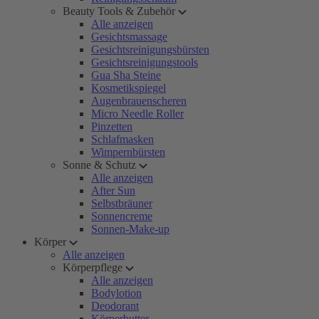
Beauty Tools & Zubehör
Alle anzeigen
Gesichtsmassage
Gesichtsreinigungsbürsten
Gesichtsreinigungstools
Gua Sha Steine
Kosmetikspiegel
Augenbrauenscheren
Micro Needle Roller
Pinzetten
Schlafmasken
Wimpernbürsten
Sonne & Schutz
Alle anzeigen
After Sun
Selbstbräuner
Sonnencreme
Sonnen-Make-up
Körper
Alle anzeigen
Körperpflege
Alle anzeigen
Bodylotion
Deodorant
Körperbutter