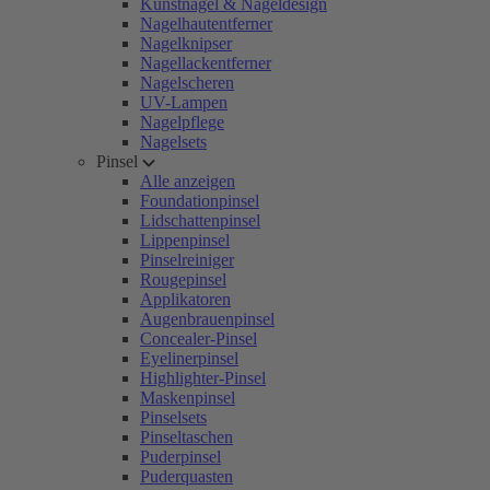
Kunstnägel & Nageldesign
Nagelhautentferner
Nagelknipser
Nagellackentferner
Nagelscheren
UV-Lampen
Nagelpflege
Nagelsets
Pinsel
Alle anzeigen
Foundationpinsel
Lidschattenpinsel
Lippenpinsel
Pinselreiniger
Rougepinsel
Applikatoren
Augenbrauenpinsel
Concealer-Pinsel
Eyelinerpinsel
Highlighter-Pinsel
Maskenpinsel
Pinselsets
Pinseltaschen
Puderpinsel
Puderquasten