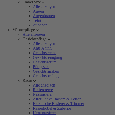
Travel Size
Alle anzeigen
Augen
Augenbrauen
Teint
Zubehör
Männerpflege
Alle anzeigen
Gesichtspflege
Alle anzeigen
Anti-Aging
Gesichtscreme
Gesichtsreinigung
Gesichtsserum
Pflegesets
Gesichtsmasken
Gesichtspeeling
Rasur
Alle anzeigen
Rasiercreme
Nassrasierer
After Shave Balsam & Lotion
Elektrische Rasierer & Trimmer
Rasierhobel & Zubehör
Herrenrasierer