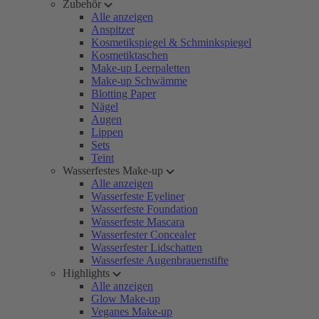
Zubehör
Alle anzeigen
Anspitzer
Kosmetikspiegel & Schminkspiegel
Kosmetiktaschen
Make-up Leerpaletten
Make-up Schwämme
Blotting Paper
Nägel
Augen
Lippen
Sets
Teint
Wasserfestes Make-up
Alle anzeigen
Wasserfeste Eyeliner
Wasserfeste Foundation
Wasserfeste Mascara
Wasserfester Concealer
Wasserfester Lidschatten
Wasserfeste Augenbrauenstifte
Highlights
Alle anzeigen
Glow Make-up
Veganes Make-up