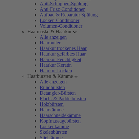
Anti-Schuppen-Spülung
Anti-Frizz-Conditioner
Aufbau & Reparatur Spülung
Locken-Conditioner
Volumen-Conditioner
Haarmaske & Haarkur
Alle anzeigen
Haarbutter
Haarkur trockenes Haar
Haarkur gefärbtes Haar
Haarkur Feuchtigkeit
Haarkur Keratin
Haarkur Locken
Haarbürsten & Kämme
Alle anzeigen
Rundbürsten
Detangler-Bürsten
Flach- & Paddelbürsten
Holzbürsten
Haarkämme
Haarschneidekämme
Kopfmassagebürsten
Lockenkämme
Skelettbürsten
Stielkämme