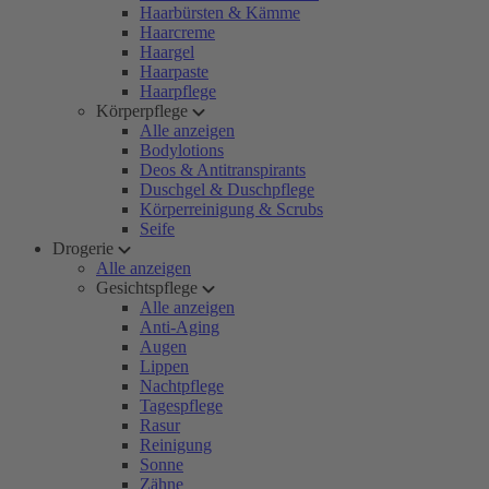
Haarbürsten & Kämme
Haarcreme
Haargel
Haarpaste
Haarpflege
Körperpflege
Alle anzeigen
Bodylotions
Deos & Antitranspirants
Duschgel & Duschpflege
Körperreinigung & Scrubs
Seife
Drogerie
Alle anzeigen
Gesichtspflege
Alle anzeigen
Anti-Aging
Augen
Lippen
Nachtpflege
Tagespflege
Rasur
Reinigung
Sonne
Zähne