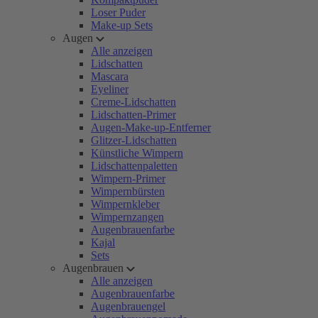
Loser Puder
Make-up Sets
Augen
Alle anzeigen
Lidschatten
Mascara
Eyeliner
Creme-Lidschatten
Lidschatten-Primer
Augen-Make-up-Entferner
Glitzer-Lidschatten
Künstliche Wimpern
Lidschattenpaletten
Wimpern-Primer
Wimpernbürsten
Wimpernkleber
Wimpernzangen
Augenbrauenfarbe
Kajal
Sets
Augenbrauen
Alle anzeigen
Augenbrauenfarbe
Augenbrauengel