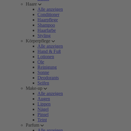
Haare
Alle anzeigen
Conditioner
Haarpflege
Shampoo
Haarfarbe
Styling
Körperpflege
Alle anzeigen
Hand & Fuß
Lotionen
Öle
Reinigung
Sonne
Deodorants
Seifen
Make-up
Alle anzeigen
Augen
Lippen
Nägel
Pinsel
Teint
Parfum
Alle anzeigen