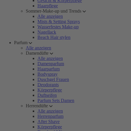
Gesicht & Körperpflege
Haarpflege
Sommer-Make-up und Trends
Alle anzeigen
Mists & Setting Sprays
Wasserfestes Make-up
Nagellack
Beach Hair stylen
Parfum
Alle anzeigen
Damendüfte
Alle anzeigen
Damenparfum
Haarparfum
Bodyspray
Duschgel Frauen
Deodorants
Körperpflege
Duftseifen
Parfum Sets Damen
Herrendüfte
Alle anzeigen
Herrenparfum
After Shave
Körperpflege