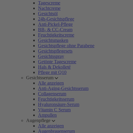
Tagescreme
Nachtcreme
Gesichtsöl
24h-Gesichtspflege
Anti-Pickel-Pflege
BB- & CC-Cream
Feuchtigkeitscreme
Gesichtsmasken
Gesichtspflege ohne Parabene
Gesichtspflegesets
Gesichtsspray
Getönte Tagescreme
Hals & Dekolleté
Pflege mit Q10
Gesichtsserum
Alle anzeigen
Anti-Aging-Gesichtsserum
Collagenserum
Feuchtigkeitsserum
Hyaluronsäure-Serum
Vitamin C Serum
Ampullen
Augenpflege
Alle anzeigen
Augenbrauenserum