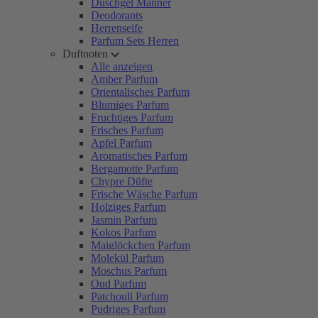
Duschgel Männer
Deodorants
Herrenseife
Parfum Sets Herren
Duftnoten
Alle anzeigen
Amber Parfum
Orientalisches Parfum
Blumiges Parfum
Fruchtiges Parfum
Frisches Parfum
Apfel Parfum
Aromatisches Parfum
Bergamotte Parfum
Chypre Düfte
Frische Wäsche Parfum
Holziges Parfum
Jasmin Parfum
Kokos Parfum
Maiglöckchen Parfum
Molekül Parfum
Moschus Parfum
Oud Parfum
Patchouli Parfum
Pudriges Parfum