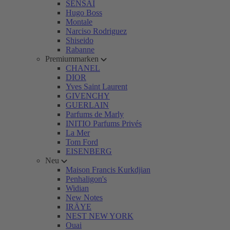
SENSAI
Hugo Boss
Montale
Narciso Rodriguez
Shiseido
Rabanne
Premiummarken
CHANEL
DIOR
Yves Saint Laurent
GIVENCHY
GUERLAIN
Parfums de Marly
INITIO Parfums Privés
La Mer
Tom Ford
EISENBERG
Neu
Maison Francis Kurkdjian
Penhaligon's
Widian
New Notes
IRÄYE
NEST NEW YORK
Ouai