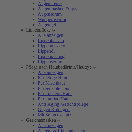
Augencreme
Augenmasken & -pads
Augenserum
Wimpernserum
Augengel
Lippenpflege
Alle anzeigen
Lippenbalsam
Lippenmasken
Lippenöl
Lippenpeeling
Lippenserum
Pflege nach Hautbedürfnis/Hauttyp
Alle anzeigen
Für fettige Haut
Für Mischhaut
Für sensible Haut
Für trockene Haut
Für unreine Haut
Anti-Aging-Gesichtspflege
Gegen Rötungen
Mit Sonnenschutz
Gesichtsmasken
Alle anzeigen
Augen- & Lippenmasken