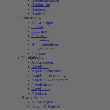
Handdesinfektion
Handmaske
Handpeeling
Handseife
Fußpflege
Alle anzeigen
Fußbad
Fußcreme
Fußmaske
Fußpeeling
Hornhautentferner
Fußgesundheit
Fußspray
Nagelpflege
Alle anzeigen
Nagelfeilen
Nagelhautentferner
Nagelknipser & -zangen
Nagelöle & -pflegestifte
Nagelscheren
Nagelhärter
Nagellack
Beauty Set
Alle anzeigen
Dusch- & Badesets