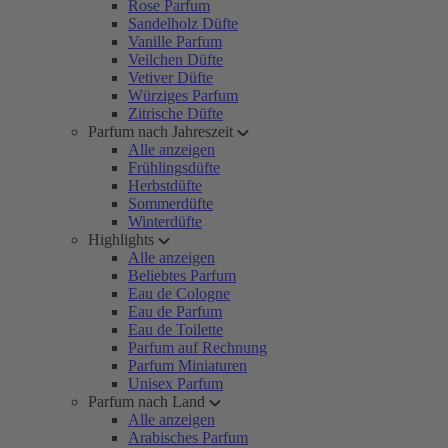
Rose Parfum
Sandelholz Düfte
Vanille Parfum
Veilchen Düfte
Vetiver Düfte
Würziges Parfum
Zitrische Düfte
Parfum nach Jahreszeit
Alle anzeigen
Frühlingsdüfte
Herbstdüfte
Sommerdüfte
Winterdüfte
Highlights
Alle anzeigen
Beliebtes Parfum
Eau de Cologne
Eau de Parfum
Eau de Toilette
Parfum auf Rechnung
Parfum Miniaturen
Unisex Parfum
Parfum nach Land
Alle anzeigen
Arabisches Parfum