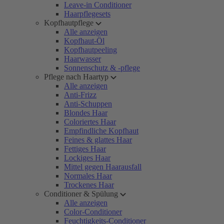
Leave-in Conditioner
Haarpflegesets
Kopfhautpflege
Alle anzeigen
Kopfhaut-Öl
Kopfhautpeeling
Haarwasser
Sonnenschutz & -pflege
Pflege nach Haartyp
Alle anzeigen
Anti-Frizz
Anti-Schuppen
Blondes Haar
Coloriertes Haar
Empfindliche Kopfhaut
Feines & glattes Haar
Fettiges Haar
Lockiges Haar
Mittel gegen Haarausfall
Normales Haar
Trockenes Haar
Conditioner & Spülung
Alle anzeigen
Color-Conditioner
Feuchtigkeits-Conditioner