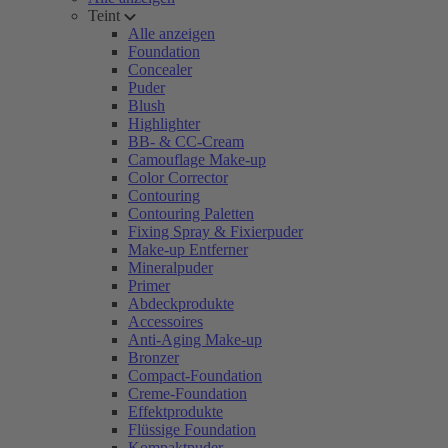
Teint
Alle anzeigen
Foundation
Concealer
Puder
Blush
Highlighter
BB- & CC-Cream
Camouflage Make-up
Color Corrector
Contouring
Contouring Paletten
Fixing Spray & Fixierpuder
Make-up Entferner
Mineralpuder
Primer
Abdeckprodukte
Accessoires
Anti-Aging Make-up
Bronzer
Compact-Foundation
Creme-Foundation
Effektprodukte
Flüssige Foundation
Kompaktpuder