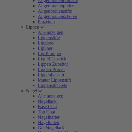
Augenbrauenpomade
Augenbrauenpuder
Augenbrauenstifte
Augenbrauenscheren
Pinzetten
Lippen
Alle anzeigen
Lippenstifte
Lipgloss
Lipliner
Lip-Plumper
Liquid Lipstick
Lippen Zubehör
Lippen-Primer
Lippenbalsam
Matter Lippenstift
Lippenstift-Sets
Nägel
Alle anzeigen
Nagellack
Base Coat
Top Coat
Nagelhärter
Nagelfeilen
Gel Nagellack