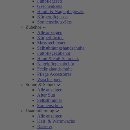
Fußpflegesets
Geschenksets
Hand- & Nagelpflegesets
Körperpflegesets
Sonnenschutz-Sets
Zubehör
Alle anzeigen
Körperbürsten
Massagebürsten
Selbstbräungshandschuhe
Fußpflegezubehör
Hand & Fuß-Schmuck
Nagelpflegezubehör
Peelinghandschuhe
Pflege Accessoires
Waschlappen
Sonne & Schutz
Alle anzeigen
After Sun
Selbstbräuner
Sonnenschutz
Haarentfernung
Alle anzeigen
Kalt- & Warmwachs
Rasierer