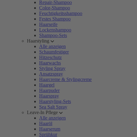
Repair-Shampoo
Color-Shampoo
Feuchtigkeitsshampoo
Festes Shampoo
Haarseife
Lockenshampoo
Shampoo-Sets
Haarstyling
Alle anzeigen
Schaumfestiger
Hitzeschutz
Haarwachs
Styling Spray
Ansatzspray
Haarcreme & Stylingcreme
Haargel
Haarpuder
Haarspray
Haarstyling-Sets
Sea Salt Spray
Leave-In Pflege
Alle anzeigen
Haaröl
Haarserum
Sprühkur