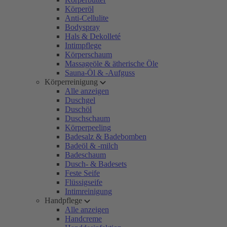
Körperöl
Anti-Cellulite
Bodyspray
Hals & Dekolleté
Intimpflege
Körperschaum
Massageöle & ätherische Öle
Sauna-Öl & -Aufguss
Körperreinigung
Alle anzeigen
Duschgel
Duschöl
Duschschaum
Körperpeeling
Badesalz & Badebomben
Badeöl & -milch
Badeschaum
Dusch- & Badesets
Feste Seife
Flüssigseife
Intimreinigung
Handpflege
Alle anzeigen
Handcreme