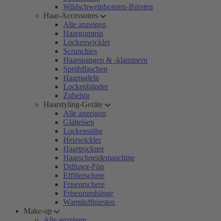
Wildschweinborsten-Bürsten
Haar-Accessoires
Alle anzeigen
Haargummis
Lockenwickler
Scrunchies
Haarspangen & -klammern
Sprühflaschen
Haarnadeln
Lockenbänder
Zubehör
Haarstyling-Geräte
Alle anzeigen
Glätteisen
Lockenstäbe
Heizwickler
Haartrockner
Haarschneidemaschine
Diffusor-Fön
Effilierschere
Friseurschere
Friseurumhänge
Warmluftbürsten
Make-up
Alle anzeigen