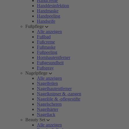
Handcreme
Handdesinfektion
Handmaske
Handpeeling
Handseife
Fußpflege
Alle anzeigen
Fußbad
Fußcreme
Fußmaske
Fußpeeling
Hornhautentferner
Fußgesundheit
Fußspray
Nagelpflege
Alle anzeigen
Nagelfeilen
Nagelhautentferner
Nagelknipser & -zangen
Nagelöle & -pflegestifte
Nagelscheren
Nagelhärter
Nagellack
Beauty Set
Alle anzeigen