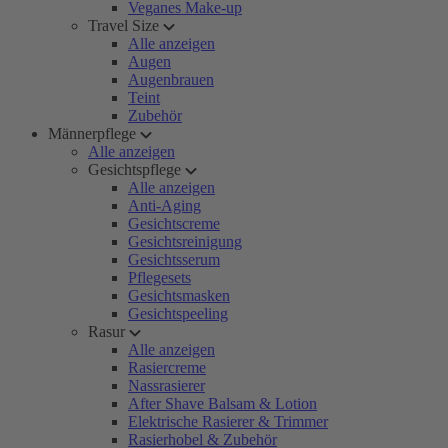
Veganes Make-up
Travel Size
Alle anzeigen
Augen
Augenbrauen
Teint
Zubehör
Männerpflege
Alle anzeigen
Gesichtspflege
Alle anzeigen
Anti-Aging
Gesichtscreme
Gesichtsreinigung
Gesichtsserum
Pflegesets
Gesichtsmasken
Gesichtspeeling
Rasur
Alle anzeigen
Rasiercreme
Nassrasierer
After Shave Balsam & Lotion
Elektrische Rasierer & Trimmer
Rasierhobel & Zubehör