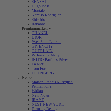
SENSAI
Hugo Boss
Montale
Narciso Rodriguez
Shiseido
Rabanne
Premiummarken
CHANEL
DIOR
Yves Saint Laurent
GIVENCHY
GUERLAIN
Parfums de Marly
INITIO Parfums Privés
La Mer
Tom Ford
EISENBERG
Neu
Maison Francis Kurkdjian
Penhaligon's
Widian
New Notes
IRÄYE
NEST NEW YORK
Farmacy Beauty