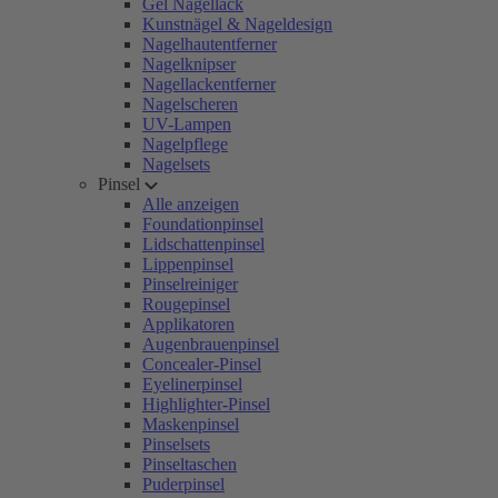
Gel Nagellack
Kunstnägel & Nageldesign
Nagelhautentferner
Nagelknipser
Nagellackentferner
Nagelscheren
UV-Lampen
Nagelpflege
Nagelsets
Pinsel
Alle anzeigen
Foundationpinsel
Lidschattenpinsel
Lippenpinsel
Pinselreiniger
Rougepinsel
Applikatoren
Augenbrauenpinsel
Concealer-Pinsel
Eyelinerpinsel
Highlighter-Pinsel
Maskenpinsel
Pinselsets
Pinseltaschen
Puderpinsel