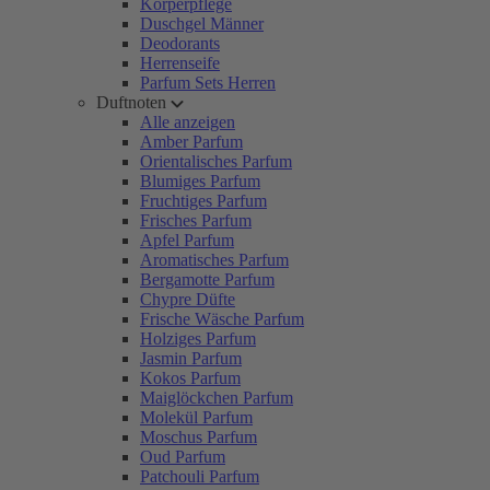
Körperpflege
Duschgel Männer
Deodorants
Herrenseife
Parfum Sets Herren
Duftnoten
Alle anzeigen
Amber Parfum
Orientalisches Parfum
Blumiges Parfum
Fruchtiges Parfum
Frisches Parfum
Apfel Parfum
Aromatisches Parfum
Bergamotte Parfum
Chypre Düfte
Frische Wäsche Parfum
Holziges Parfum
Jasmin Parfum
Kokos Parfum
Maiglöckchen Parfum
Molekül Parfum
Moschus Parfum
Oud Parfum
Patchouli Parfum