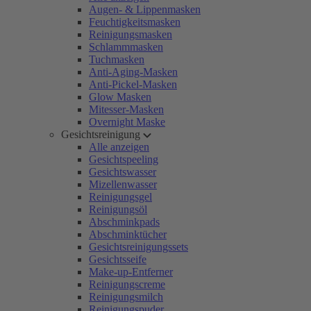
Augen- & Lippenmasken
Feuchtigkeitsmasken
Reinigungsmasken
Schlammmasken
Tuchmasken
Anti-Aging-Masken
Anti-Pickel-Masken
Glow Masken
Mitesser-Masken
Overnight Maske
Gesichtsreinigung
Alle anzeigen
Gesichtspeeling
Gesichtswasser
Mizellenwasser
Reinigungsgel
Reinigungsöl
Abschminkpads
Abschminktücher
Gesichtsreinigungssets
Gesichtsseife
Make-up-Entferner
Reinigungscreme
Reinigungsmilch
Reinigungspuder