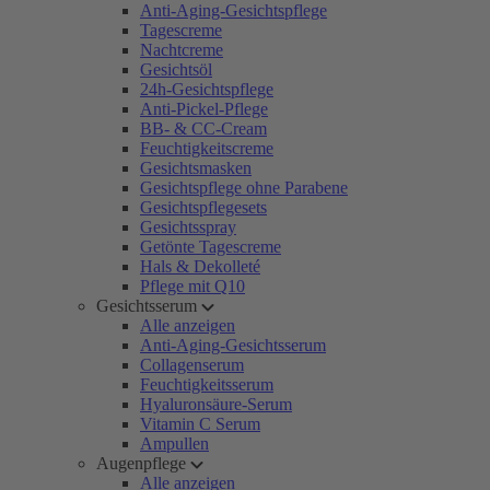
Anti-Aging-Gesichtspflege
Tagescreme
Nachtcreme
Gesichtsöl
24h-Gesichtspflege
Anti-Pickel-Pflege
BB- & CC-Cream
Feuchtigkeitscreme
Gesichtsmasken
Gesichtspflege ohne Parabene
Gesichtspflegesets
Gesichtsspray
Getönte Tagescreme
Hals & Dekolleté
Pflege mit Q10
Gesichtsserum
Alle anzeigen
Anti-Aging-Gesichtsserum
Collagenserum
Feuchtigkeitsserum
Hyaluronsäure-Serum
Vitamin C Serum
Ampullen
Augenpflege
Alle anzeigen