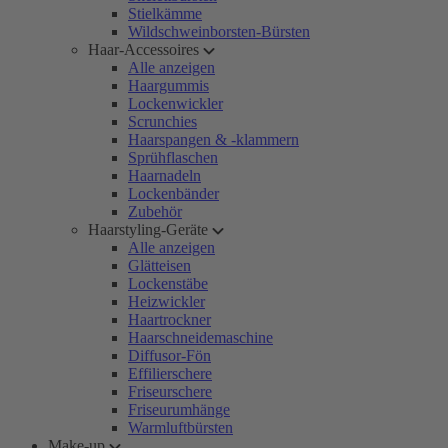
Stielkämme
Wildschweinborsten-Bürsten
Haar-Accessoires
Alle anzeigen
Haargummis
Lockenwickler
Scrunchies
Haarspangen & -klammern
Sprühflaschen
Haarnadeln
Lockenbänder
Zubehör
Haarstyling-Geräte
Alle anzeigen
Glätteisen
Lockenstäbe
Heizwickler
Haartrockner
Haarschneidemaschine
Diffusor-Fön
Effilierschere
Friseurschere
Friseurumhänge
Warmluftbürsten
Make-up