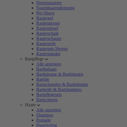
Herrenrasierer
Nasenhaarentfernung
Pre-Shave
Rasiergel
Rasiermesser
Rasierpinsel
Rasierschale
Rasierschaum
Rasierseife
Rasiersets Herren
Rasierständer
Bartpflege
Alle anzeigen
Bartbalsam
Bartkämme & Bartbürsten
Bartöle
Bartschneider & Barttrimmer
Bartseife & Bartshampoo
Bartpflegesets
Bartscheren
Haare
Alle anzeigen
Shampoo
Pomade
Haarstyling