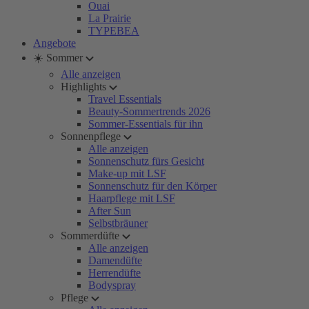
Ouai
La Prairie
TYPEBEA
Angebote
☀️ Sommer
Alle anzeigen
Highlights
Travel Essentials
Beauty-Sommertrends 2026
Sommer-Essentials für ihn
Sonnenpflege
Alle anzeigen
Sonnenschutz fürs Gesicht
Make-up mit LSF
Sonnenschutz für den Körper
Haarpflege mit LSF
After Sun
Selbstbräuner
Sommerdüfte
Alle anzeigen
Damendüfte
Herrendüfte
Bodyspray
Pflege