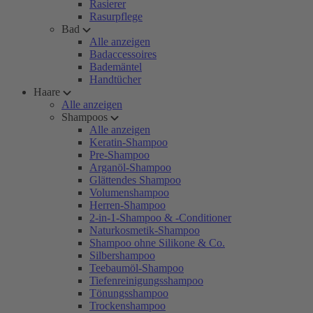
Rasierer
Rasurpflege
Bad
Alle anzeigen
Badaccessoires
Bademäntel
Handtücher
Haare
Alle anzeigen
Shampoos
Alle anzeigen
Keratin-Shampoo
Pre-Shampoo
Arganöl-Shampoo
Glättendes Shampoo
Volumenshampoo
Herren-Shampoo
2-in-1-Shampoo & -Conditioner
Naturkosmetik-Shampoo
Shampoo ohne Silikone & Co.
Silbershampoo
Teebaumöl-Shampoo
Tiefenreinigungsshampoo
Tönungsshampoo
Trockenshampoo