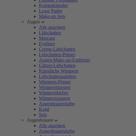
Kompaktpuder
Loser Puder
Make-up Sets
Augen
Alle anzeigen
Lidschatten
Mascara
Eyeliner
Creme-Lidschatten
Lidschatten-Primer
Augen-Make-up-Entferner
Glitzer-Lidschatten
Künstliche Wimpern
Lidschattenpaletten
Wimpern-Primer
Wimpernbürsten
Wimpernkleber
Wimpernzangen
Augenbrauenfarbe
Kajal
Sets
Augenbrauen
Alle anzeigen
Augenbrauenfarbe