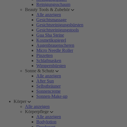
Reinigungsschaum
Beauty Tools & Zubehör
Alle anzeigen
Gesichtsmassage
Gesichtsreinigungsbürsten
Gesichtsreinigungstools
Gua Sha Steine
Kosmetikspiegel
Augenbrauenscheren
Micro Needle Roller
Pinzetten
Schlafmasken
Wimpernbürsten
Sonne & Schutz
Alle anzeigen
After Sun
Selbstbräuner
Sonnencreme
Sonnen-Make-up
Körper
Alle anzeigen
Körperpflege
Alle anzeigen
Bodylotion
Deodorant