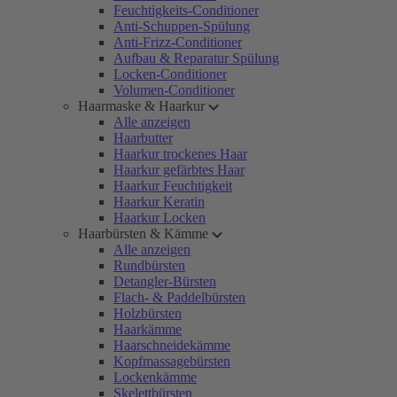
Feuchtigkeits-Conditioner
Anti-Schuppen-Spülung
Anti-Frizz-Conditioner
Aufbau & Reparatur Spülung
Locken-Conditioner
Volumen-Conditioner
Haarmaske & Haarkur
Alle anzeigen
Haarbutter
Haarkur trockenes Haar
Haarkur gefärbtes Haar
Haarkur Feuchtigkeit
Haarkur Keratin
Haarkur Locken
Haarbürsten & Kämme
Alle anzeigen
Rundbürsten
Detangler-Bürsten
Flach- & Paddelbürsten
Holzbürsten
Haarkämme
Haarschneidekämme
Kopfmassagebürsten
Lockenkämme
Skelettbürsten