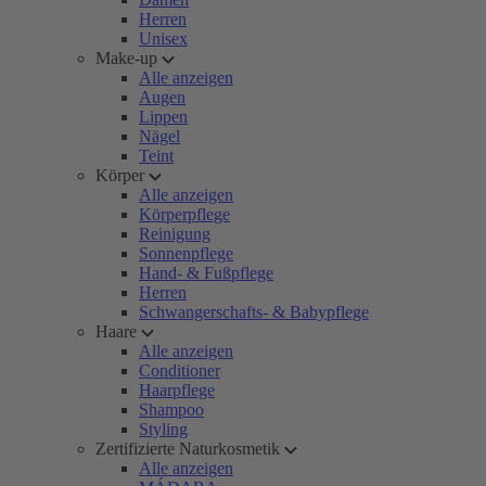
Herren
Unisex
Make-up
Alle anzeigen
Augen
Lippen
Nägel
Teint
Körper
Alle anzeigen
Körperpflege
Reinigung
Sonnenpflege
Hand- & Fußpflege
Herren
Schwangerschafts- & Babypflege
Haare
Alle anzeigen
Conditioner
Haarpflege
Shampoo
Styling
Zertifizierte Naturkosmetik
Alle anzeigen