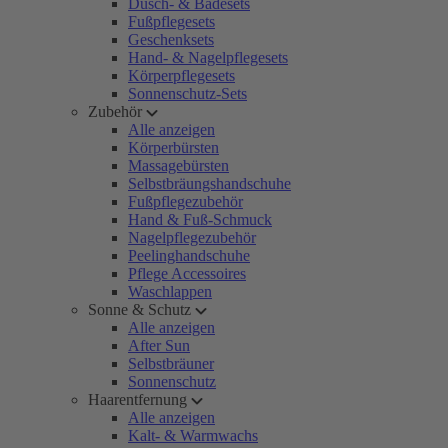
Dusch- & Badesets
Fußpflegesets
Geschenksets
Hand- & Nagelpflegesets
Körperpflegesets
Sonnenschutz-Sets
Zubehör
Alle anzeigen
Körperbürsten
Massagebürsten
Selbstbräungshandschuhe
Fußpflegezubehör
Hand & Fuß-Schmuck
Nagelpflegezubehör
Peelinghandschuhe
Pflege Accessoires
Waschlappen
Sonne & Schutz
Alle anzeigen
After Sun
Selbstbräuner
Sonnenschutz
Haarentfernung
Alle anzeigen
Kalt- & Warmwachs