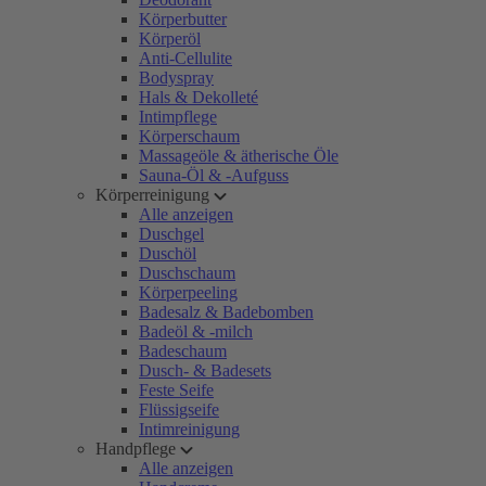
Körperbutter
Körperöl
Anti-Cellulite
Bodyspray
Hals & Dekolleté
Intimpflege
Körperschaum
Massageöle & ätherische Öle
Sauna-Öl & -Aufguss
Körperreinigung
Alle anzeigen
Duschgel
Duschöl
Duschschaum
Körperpeeling
Badesalz & Badebomben
Badeöl & -milch
Badeschaum
Dusch- & Badesets
Feste Seife
Flüssigseife
Intimreinigung
Handpflege
Alle anzeigen