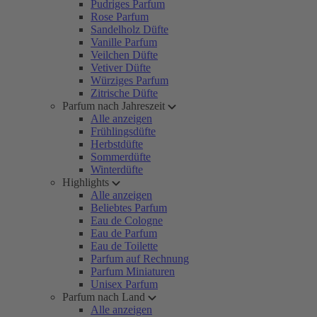
Pudriges Parfum
Rose Parfum
Sandelholz Düfte
Vanille Parfum
Veilchen Düfte
Vetiver Düfte
Würziges Parfum
Zitrische Düfte
Parfum nach Jahreszeit
Alle anzeigen
Frühlingsdüfte
Herbstdüfte
Sommerdüfte
Winterdüfte
Highlights
Alle anzeigen
Beliebtes Parfum
Eau de Cologne
Eau de Parfum
Eau de Toilette
Parfum auf Rechnung
Parfum Miniaturen
Unisex Parfum
Parfum nach Land
Alle anzeigen