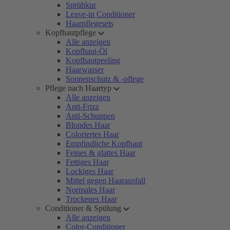
Sprühkur
Leave-in Conditioner
Haarpflegesets
Kopfhautpflege
Alle anzeigen
Kopfhaut-Öl
Kopfhautpeeling
Haarwasser
Sonnenschutz & -pflege
Pflege nach Haartyp
Alle anzeigen
Anti-Frizz
Anti-Schuppen
Blondes Haar
Coloriertes Haar
Empfindliche Kopfhaut
Feines & glattes Haar
Fettiges Haar
Lockiges Haar
Mittel gegen Haarausfall
Normales Haar
Trockenes Haar
Conditioner & Spülung
Alle anzeigen
Color-Conditioner