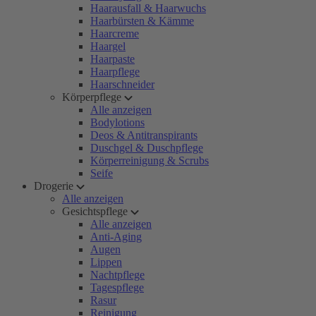
Haarausfall & Haarwuchs
Haarbürsten & Kämme
Haarcreme
Haargel
Haarpaste
Haarpflege
Haarschneider
Körperpflege
Alle anzeigen
Bodylotions
Deos & Antitranspirants
Duschgel & Duschpflege
Körperreinigung & Scrubs
Seife
Drogerie
Alle anzeigen
Gesichtspflege
Alle anzeigen
Anti-Aging
Augen
Lippen
Nachtpflege
Tagespflege
Rasur
Reinigung