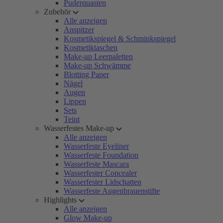
Puderquasten
Zubehör
Alle anzeigen
Anspitzer
Kosmetikspiegel & Schminkspiegel
Kosmetiktaschen
Make-up Leerpaletten
Make-up Schwämme
Blotting Paper
Nägel
Augen
Lippen
Sets
Teint
Wasserfestes Make-up
Alle anzeigen
Wasserfeste Eyeliner
Wasserfeste Foundation
Wasserfeste Mascara
Wasserfester Concealer
Wasserfester Lidschatten
Wasserfeste Augenbrauenstifte
Highlights
Alle anzeigen
Glow Make-up