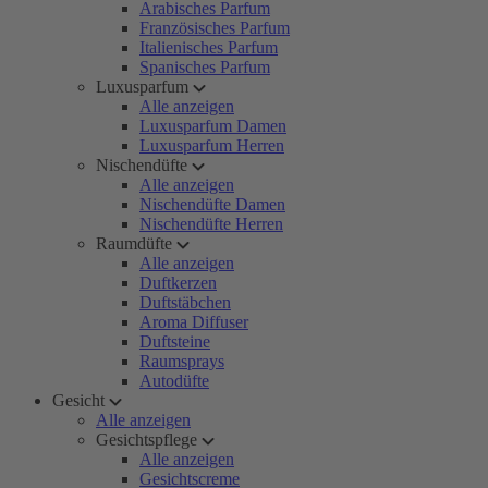
Arabisches Parfum
Französisches Parfum
Italienisches Parfum
Spanisches Parfum
Luxusparfum
Alle anzeigen
Luxusparfum Damen
Luxusparfum Herren
Nischendüfte
Alle anzeigen
Nischendüfte Damen
Nischendüfte Herren
Raumdüfte
Alle anzeigen
Duftkerzen
Duftstäbchen
Aroma Diffuser
Duftsteine
Raumsprays
Autodüfte
Gesicht
Alle anzeigen
Gesichtspflege
Alle anzeigen
Gesichtscreme