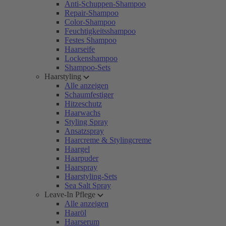
Anti-Schuppen-Shampoo
Repair-Shampoo
Color-Shampoo
Feuchtigkeitsshampoo
Festes Shampoo
Haarseife
Lockenshampoo
Shampoo-Sets
Haarstyling
Alle anzeigen
Schaumfestiger
Hitzeschutz
Haarwachs
Styling Spray
Ansatzspray
Haarcreme & Stylingcreme
Haargel
Haarpuder
Haarspray
Haarstyling-Sets
Sea Salt Spray
Leave-In Pflege
Alle anzeigen
Haaröl
Haarserum