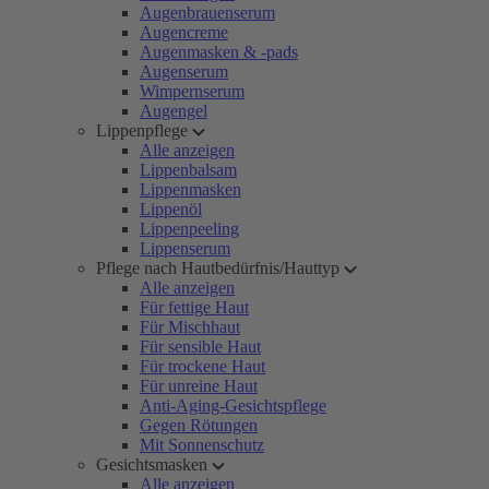
Augenbrauenserum
Augencreme
Augenmasken & -pads
Augenserum
Wimpernserum
Augengel
Lippenpflege
Alle anzeigen
Lippenbalsam
Lippenmasken
Lippenöl
Lippenpeeling
Lippenserum
Pflege nach Hautbedürfnis/Hauttyp
Alle anzeigen
Für fettige Haut
Für Mischhaut
Für sensible Haut
Für trockene Haut
Für unreine Haut
Anti-Aging-Gesichtspflege
Gegen Rötungen
Mit Sonnenschutz
Gesichtsmasken
Alle anzeigen