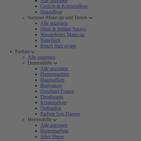
Alle anzeigen
Gesicht & Körperpflege
Haarpflege
Sommer-Make-up und Trends
Alle anzeigen
Mists & Setting Sprays
Wasserfestes Make-up
Nagellack
Beach Hair stylen
Parfum
Alle anzeigen
Damendüfte
Alle anzeigen
Damenparfum
Haarparfum
Bodyspray
Duschgel Frauen
Deodorants
Körperpflege
Duftseifen
Parfum Sets Damen
Herrendüfte
Alle anzeigen
Herrenparfum
After Shave