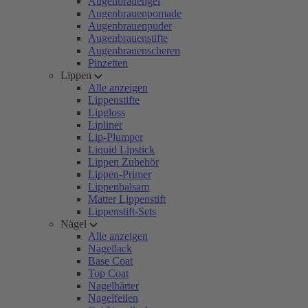
Augenbrauengel
Augenbrauenpomade
Augenbrauenpuder
Augenbrauenstifte
Augenbrauenscheren
Pinzetten
Lippen
Alle anzeigen
Lippenstifte
Lipgloss
Lipliner
Lip-Plumper
Liquid Lipstick
Lippen Zubehör
Lippen-Primer
Lippenbalsam
Matter Lippenstift
Lippenstift-Sets
Nägel
Alle anzeigen
Nagellack
Base Coat
Top Coat
Nagelhärter
Nagelfeilen