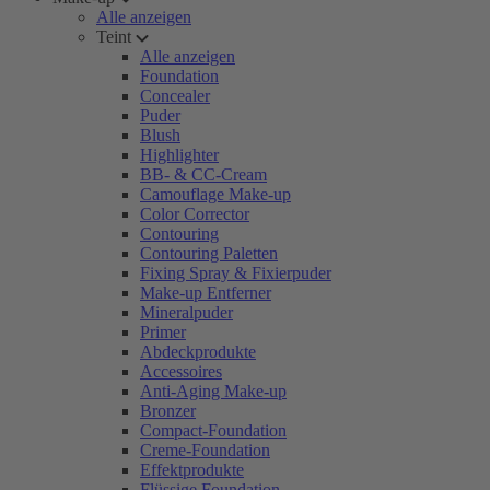
Alle anzeigen
Teint
Alle anzeigen
Foundation
Concealer
Puder
Blush
Highlighter
BB- & CC-Cream
Camouflage Make-up
Color Corrector
Contouring
Contouring Paletten
Fixing Spray & Fixierpuder
Make-up Entferner
Mineralpuder
Primer
Abdeckprodukte
Accessoires
Anti-Aging Make-up
Bronzer
Compact-Foundation
Creme-Foundation
Effektprodukte
Flüssige Foundation