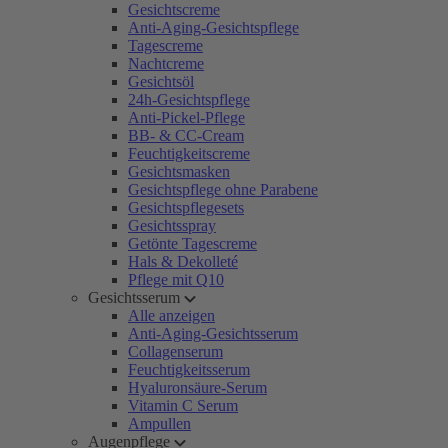
Gesichtscreme
Anti-Aging-Gesichtspflege
Tagescreme
Nachtcreme
Gesichtsöl
24h-Gesichtspflege
Anti-Pickel-Pflege
BB- & CC-Cream
Feuchtigkeitscreme
Gesichtsmasken
Gesichtspflege ohne Parabene
Gesichtspflegesets
Gesichtsspray
Getönte Tagescreme
Hals & Dekolleté
Pflege mit Q10
Gesichtsserum
Alle anzeigen
Anti-Aging-Gesichtsserum
Collagenserum
Feuchtigkeitsserum
Hyaluronsäure-Serum
Vitamin C Serum
Ampullen
Augenpflege