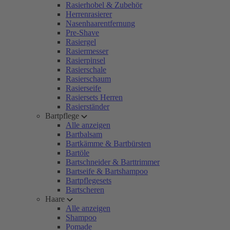
Rasierhobel & Zubehör
Herrenrasierer
Nasenhaarentfernung
Pre-Shave
Rasiergel
Rasiermesser
Rasierpinsel
Rasierschale
Rasierschaum
Rasierseife
Rasiersets Herren
Rasierständer
Bartpflege
Alle anzeigen
Bartbalsam
Bartkämme & Bartbürsten
Bartöle
Bartschneider & Barttrimmer
Bartseife & Bartshampoo
Bartpflegesets
Bartscheren
Haare
Alle anzeigen
Shampoo
Pomade