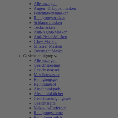
Alle anzeigen
Augen- & Lippenmasken
Feuchtigkeitsmasken
Reinigungsmasken
Schlammmasken
Tuchmasken
Anti-Aging-Masken
Anti-Pickel-Masken
Glow Masken
Mitesser-Masken
Overnight Maske
Gesichtsreinigung
Alle anzeigen
Gesichtspeeling
Gesichtswasser
Mizellenwasser
Reinigungsgel
Reinigungsöl
Abschminkpads
Abschminktücher
Gesichtsreinigungssets
Gesichtsseife
Make-up-Entferner
Reinigungscreme
Reinigungsmilch