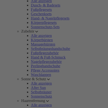
Alle anzeigen
Dusch- & Badesets
Fußpflegesets
Geschenksets
Hand- & Nagelpflegesets
Körperpflegesets
Sonnenschutz-Sets
Zubehör
Alle anzeigen
Körperbürsten
Massagebürsten
Selbstbräungshandschuhe
Fußpflegezubehör
Hand & Fuß-Schmuck
Nagelpflegezubehör
Peelinghandschuhe
Pflege Accessoires
Waschlappen
Sonne & Schutz
Alle anzeigen
After Sun
Selbstbräuner
Sonnenschutz
Haarentfernung
Alle anzeigen