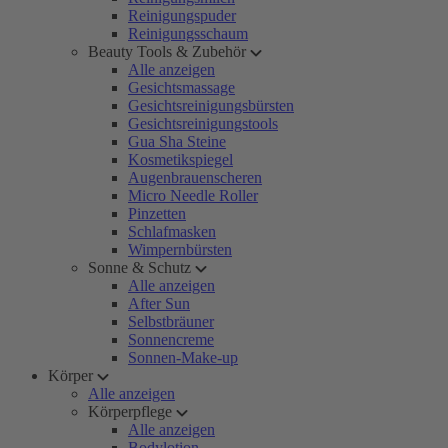
Reinigungspuder
Reinigungsschaum
Beauty Tools & Zubehör
Alle anzeigen
Gesichtsmassage
Gesichtsreinigungsbürsten
Gesichtsreinigungstools
Gua Sha Steine
Kosmetikspiegel
Augenbrauenscheren
Micro Needle Roller
Pinzetten
Schlafmasken
Wimpernbürsten
Sonne & Schutz
Alle anzeigen
After Sun
Selbstbräuner
Sonnencreme
Sonnen-Make-up
Körper
Alle anzeigen
Körperpflege
Alle anzeigen
Bodylotion