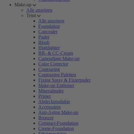
Make-up
Alle anzeigen
Teint
Alle anzeigen
Foundation
Concealer
Puder
Blush
Highlighter
BB- & CC-Cream
Camouflage Make-up
Color Corrector
Contouring
Contouring Paletten
Fixing Spray & Fixierpuder
Make-up Entferner
Mineralpuder
Primer
Abdeckprodukte
Accessoires
Anti-Aging Make-up
Bronzer
Compact-Foundation
Creme-Foundation
Effektprodukte