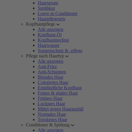
Haarserum
Sprühkur
Leave-in Conditioner
Haarpflegesets
Kopfhautpflege
Alle anzeigen
Kopfhaut-Öl
Kopfhautpeeling
Haarwasser
Sonnenschutz & -pflege
Pflege nach Haartyp
Alle anzeigen
Anti-Frizz
Anti-Schuppen
Blondes Haar
Coloriertes Haar
Empfindliche Kopfhaut
Feines & glattes Haar
Fettiges Haar
Lockiges Haar
Mittel gegen Haarausfall
Normales Haar
Trockenes Haar
Conditioner & Spülung
Alle anzeigen