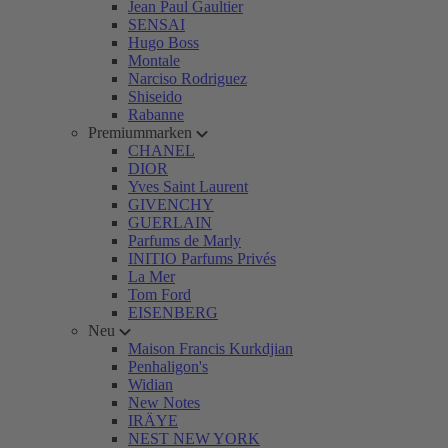
Jean Paul Gaultier
SENSAI
Hugo Boss
Montale
Narciso Rodriguez
Shiseido
Rabanne
Premiummarken
CHANEL
DIOR
Yves Saint Laurent
GIVENCHY
GUERLAIN
Parfums de Marly
INITIO Parfums Privés
La Mer
Tom Ford
EISENBERG
Neu
Maison Francis Kurkdjian
Penhaligon's
Widian
New Notes
IRÄYE
NEST NEW YORK