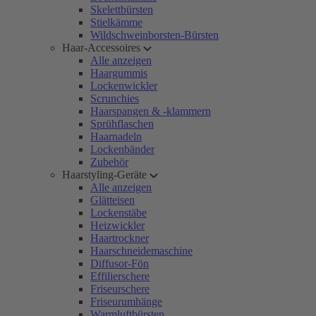
Skelettbürsten
Stielkämme
Wildschweinborsten-Bürsten
Haar-Accessoires
Alle anzeigen
Haargummis
Lockenwickler
Scrunchies
Haarspangen & -klammern
Sprühflaschen
Haarnadeln
Lockenbänder
Zubehör
Haarstyling-Geräte
Alle anzeigen
Glätteisen
Lockenstäbe
Heizwickler
Haartrockner
Haarschneidemaschine
Diffusor-Fön
Effilierschere
Friseurschere
Friseurumhänge
Warmluftbürsten