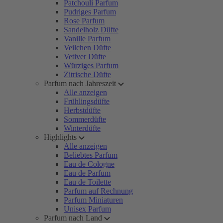
Patchouli Parfum
Pudriges Parfum
Rose Parfum
Sandelholz Düfte
Vanille Parfum
Veilchen Düfte
Vetiver Düfte
Würziges Parfum
Zitrische Düfte
Parfum nach Jahreszeit
Alle anzeigen
Frühlingsdüfte
Herbstdüfte
Sommerdüfte
Winterdüfte
Highlights
Alle anzeigen
Beliebtes Parfum
Eau de Cologne
Eau de Parfum
Eau de Toilette
Parfum auf Rechnung
Parfum Miniaturen
Unisex Parfum
Parfum nach Land