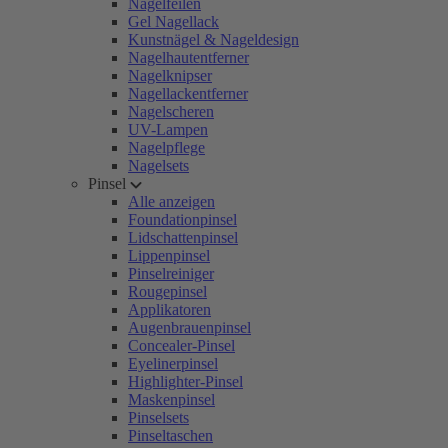
Nagelfeilen
Gel Nagellack
Kunstnägel & Nageldesign
Nagelhautentferner
Nagelknipser
Nagellackentferner
Nagelscheren
UV-Lampen
Nagelpflege
Nagelsets
Pinsel
Alle anzeigen
Foundationpinsel
Lidschattenpinsel
Lippenpinsel
Pinselreiniger
Rougepinsel
Applikatoren
Augenbrauenpinsel
Concealer-Pinsel
Eyelinerpinsel
Highlighter-Pinsel
Maskenpinsel
Pinselsets
Pinseltaschen