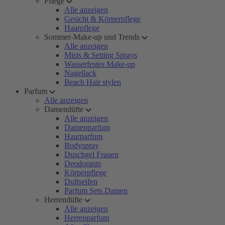
Pflege
Alle anzeigen
Gesicht & Körperpflege
Haarpflege
Sommer-Make-up und Trends
Alle anzeigen
Mists & Setting Sprays
Wasserfestes Make-up
Nagellack
Beach Hair stylen
Parfum
Alle anzeigen
Damendüfte
Alle anzeigen
Damenparfum
Haarparfum
Bodyspray
Duschgel Frauen
Deodorants
Körperpflege
Duftseifen
Parfum Sets Damen
Herrendüfte
Alle anzeigen
Herrenparfum