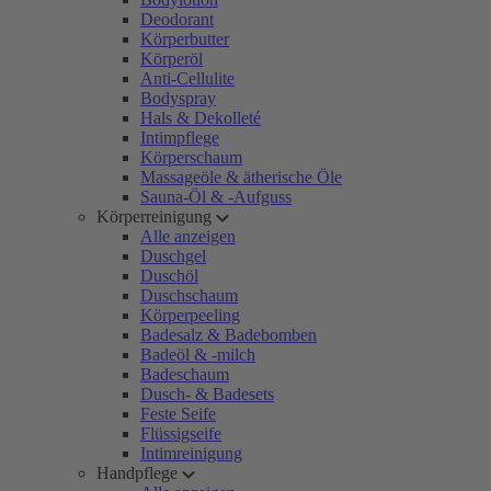
Deodorant
Körperbutter
Körperöl
Anti-Cellulite
Bodyspray
Hals & Dekolleté
Intimpflege
Körperschaum
Massageöle & ätherische Öle
Sauna-Öl & -Aufguss
Körperreinigung
Alle anzeigen
Duschgel
Duschöl
Duschschaum
Körperpeeling
Badesalz & Badebomben
Badeöl & -milch
Badeschaum
Dusch- & Badesets
Feste Seife
Flüssigseife
Intimreinigung
Handpflege