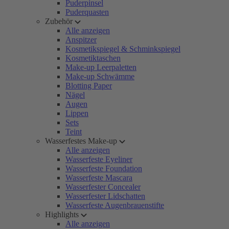
Puderpinsel
Puderquasten
Zubehör
Alle anzeigen
Anspitzer
Kosmetikspiegel & Schminkspiegel
Kosmetiktaschen
Make-up Leerpaletten
Make-up Schwämme
Blotting Paper
Nägel
Augen
Lippen
Sets
Teint
Wasserfestes Make-up
Alle anzeigen
Wasserfeste Eyeliner
Wasserfeste Foundation
Wasserfeste Mascara
Wasserfester Concealer
Wasserfester Lidschatten
Wasserfeste Augenbrauenstifte
Highlights
Alle anzeigen