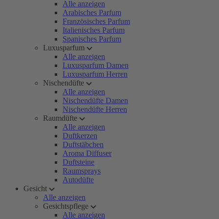
Alle anzeigen
Arabisches Parfum
Französisches Parfum
Italienisches Parfum
Spanisches Parfum
Luxusparfum
Alle anzeigen
Luxusparfum Damen
Luxusparfum Herren
Nischendüfte
Alle anzeigen
Nischendüfte Damen
Nischendüfte Herren
Raumdüfte
Alle anzeigen
Duftkerzen
Duftstäbchen
Aroma Diffuser
Duftsteine
Raumsprays
Autodüfte
Gesicht
Alle anzeigen
Gesichtspflege
Alle anzeigen