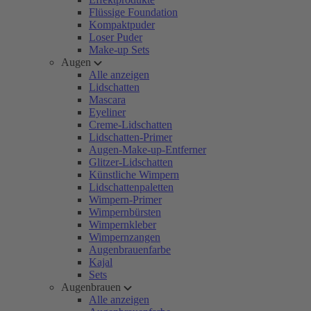
Flüssige Foundation
Kompaktpuder
Loser Puder
Make-up Sets
Augen
Alle anzeigen
Lidschatten
Mascara
Eyeliner
Creme-Lidschatten
Lidschatten-Primer
Augen-Make-up-Entferner
Glitzer-Lidschatten
Künstliche Wimpern
Lidschattenpaletten
Wimpern-Primer
Wimpernbürsten
Wimpernkleber
Wimpernzangen
Augenbrauenfarbe
Kajal
Sets
Augenbrauen
Alle anzeigen