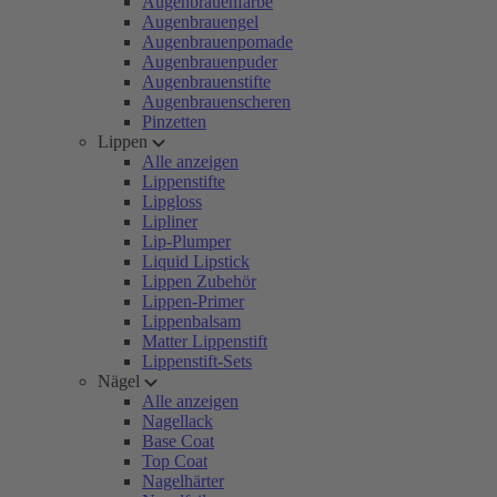
Augenbrauenfarbe
Augenbrauengel
Augenbrauenpomade
Augenbrauenpuder
Augenbrauenstifte
Augenbrauenscheren
Pinzetten
Lippen
Alle anzeigen
Lippenstifte
Lipgloss
Lipliner
Lip-Plumper
Liquid Lipstick
Lippen Zubehör
Lippen-Primer
Lippenbalsam
Matter Lippenstift
Lippenstift-Sets
Nägel
Alle anzeigen
Nagellack
Base Coat
Top Coat
Nagelhärter