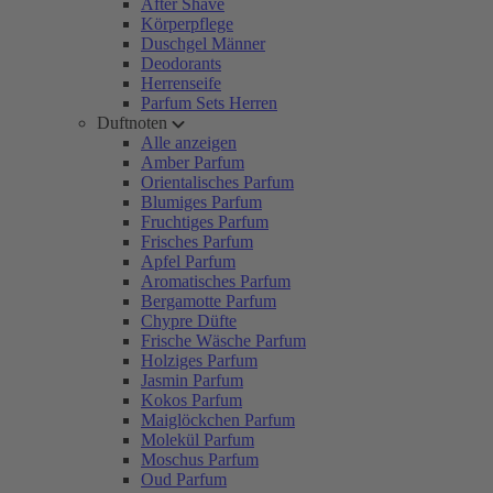
After Shave
Körperpflege
Duschgel Männer
Deodorants
Herrenseife
Parfum Sets Herren
Duftnoten
Alle anzeigen
Amber Parfum
Orientalisches Parfum
Blumiges Parfum
Fruchtiges Parfum
Frisches Parfum
Apfel Parfum
Aromatisches Parfum
Bergamotte Parfum
Chypre Düfte
Frische Wäsche Parfum
Holziges Parfum
Jasmin Parfum
Kokos Parfum
Maiglöckchen Parfum
Molekül Parfum
Moschus Parfum
Oud Parfum