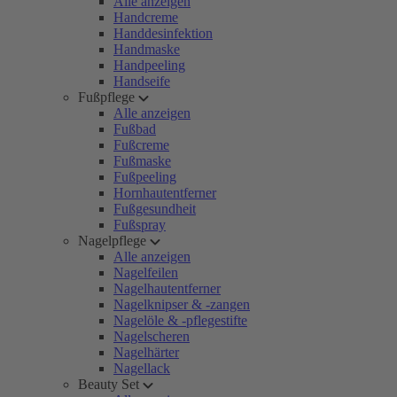
Alle anzeigen
Handcreme
Handdesinfektion
Handmaske
Handpeeling
Handseife
Fußpflege
Alle anzeigen
Fußbad
Fußcreme
Fußmaske
Fußpeeling
Hornhautentferner
Fußgesundheit
Fußspray
Nagelpflege
Alle anzeigen
Nagelfeilen
Nagelhautentferner
Nagelknipser & -zangen
Nagelöle & -pflegestifte
Nagelscheren
Nagelhärter
Nagellack
Beauty Set