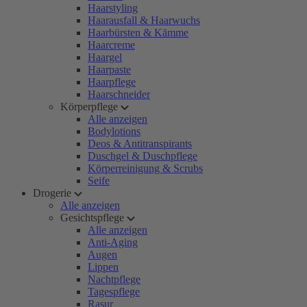
Haarstyling
Haarausfall & Haarwuchs
Haarbürsten & Kämme
Haarcreme
Haargel
Haarpaste
Haarpflege
Haarschneider
Körperpflege
Alle anzeigen
Bodylotions
Deos & Antitranspirants
Duschgel & Duschpflege
Körperreinigung & Scrubs
Seife
Drogerie
Alle anzeigen
Gesichtspflege
Alle anzeigen
Anti-Aging
Augen
Lippen
Nachtpflege
Tagespflege
Rasur