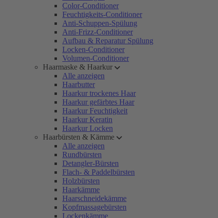
Color-Conditioner
Feuchtigkeits-Conditioner
Anti-Schuppen-Spülung
Anti-Frizz-Conditioner
Aufbau & Reparatur Spülung
Locken-Conditioner
Volumen-Conditioner
Haarmaske & Haarkur
Alle anzeigen
Haarbutter
Haarkur trockenes Haar
Haarkur gefärbtes Haar
Haarkur Feuchtigkeit
Haarkur Keratin
Haarkur Locken
Haarbürsten & Kämme
Alle anzeigen
Rundbürsten
Detangler-Bürsten
Flach- & Paddelbürsten
Holzbürsten
Haarkämme
Haarschneidekämme
Kopfmassagebürsten
Lockenkämme