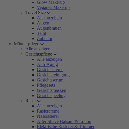
Glow Make-up
Veganes Make-up
Travel Size
Alle anzeigen
Augen
Augenbrauen
Teint
Zubehör
Männerpflege
Alle anzeigen
Gesichtspflege
Alle anzeigen
Anti-Aging
Gesichtscreme
Gesichtsreinigung
Gesichtsserum
Pflegesets
Gesichtsmasken
Gesichtspeeling
Rasur
Alle anzeigen
Rasiercreme
Nassrasierer
After Shave Balsam & Lotion
Elektrische Rasierer & Trimmer