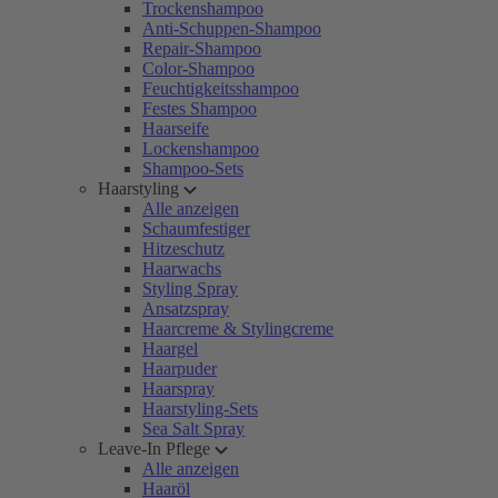
Trockenshampoo
Anti-Schuppen-Shampoo
Repair-Shampoo
Color-Shampoo
Feuchtigkeitsshampoo
Festes Shampoo
Haarseife
Lockenshampoo
Shampoo-Sets
Haarstyling
Alle anzeigen
Schaumfestiger
Hitzeschutz
Haarwachs
Styling Spray
Ansatzspray
Haarcreme & Stylingcreme
Haargel
Haarpuder
Haarspray
Haarstyling-Sets
Sea Salt Spray
Leave-In Pflege
Alle anzeigen
Haaröl