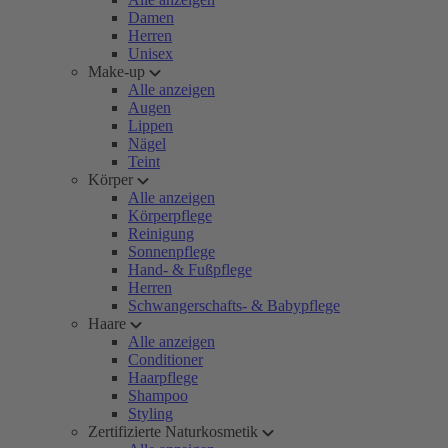
Damen
Herren
Unisex
Make-up
Alle anzeigen
Augen
Lippen
Nägel
Teint
Körper
Alle anzeigen
Körperpflege
Reinigung
Sonnenpflege
Hand- & Fußpflege
Herren
Schwangerschafts- & Babypflege
Haare
Alle anzeigen
Conditioner
Haarpflege
Shampoo
Styling
Zertifizierte Naturkosmetik