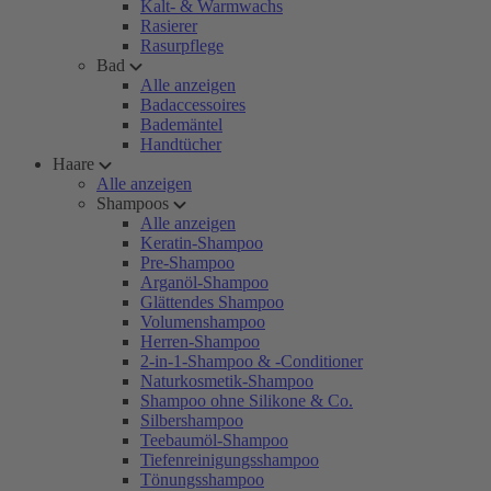
Kalt- & Warmwachs
Rasierer
Rasurpflege
Bad
Alle anzeigen
Badaccessoires
Bademäntel
Handtücher
Haare
Alle anzeigen
Shampoos
Alle anzeigen
Keratin-Shampoo
Pre-Shampoo
Arganöl-Shampoo
Glättendes Shampoo
Volumenshampoo
Herren-Shampoo
2-in-1-Shampoo & -Conditioner
Naturkosmetik-Shampoo
Shampoo ohne Silikone & Co.
Silbershampoo
Teebaumöl-Shampoo
Tiefenreinigungsshampoo
Tönungsshampoo