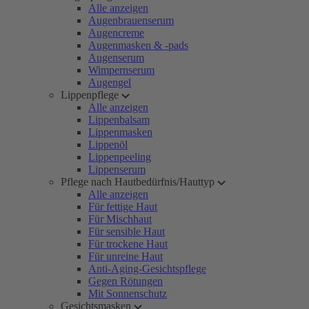
Alle anzeigen
Augenbrauenserum
Augencreme
Augenmasken & -pads
Augenserum
Wimpernserum
Augengel
Lippenpflege
Alle anzeigen
Lippenbalsam
Lippenmasken
Lippenöl
Lippenpeeling
Lippenserum
Pflege nach Hautbedürfnis/Hauttyp
Alle anzeigen
Für fettige Haut
Für Mischhaut
Für sensible Haut
Für trockene Haut
Für unreine Haut
Anti-Aging-Gesichtspflege
Gegen Rötungen
Mit Sonnenschutz
Gesichtsmasken