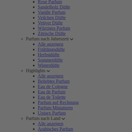
Rose Parfum
Sandelholz Düfte
Vanille Parfum
Veilchen Düfte
Vetiver Düfte
Würziges Parfum
Zitrische Düfte
Parfum nach Jahreszeit
Alle anzeigen
Frühlingsdüfte
Herbstdüfte
Sommerdüfte
Winterdüfte
Highlights
Alle anzeigen
Beliebtes Parfum
Eau de Cologne
Eau de Parfum
Eau de Toilette
Parfum auf Rechnung
Parfum Miniaturen
Unisex Parfum
Parfum nach Land
Alle anzeigen
Arabisches Parfum