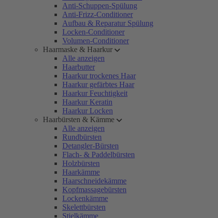
Anti-Schuppen-Spülung
Anti-Frizz-Conditioner
Aufbau & Reparatur Spülung
Locken-Conditioner
Volumen-Conditioner
Haarmaske & Haarkur
Alle anzeigen
Haarbutter
Haarkur trockenes Haar
Haarkur gefärbtes Haar
Haarkur Feuchtigkeit
Haarkur Keratin
Haarkur Locken
Haarbürsten & Kämme
Alle anzeigen
Rundbürsten
Detangler-Bürsten
Flach- & Paddelbürsten
Holzbürsten
Haarkämme
Haarschneidekämme
Kopfmassagebürsten
Lockenkämme
Skelettbürsten
Stielkämme