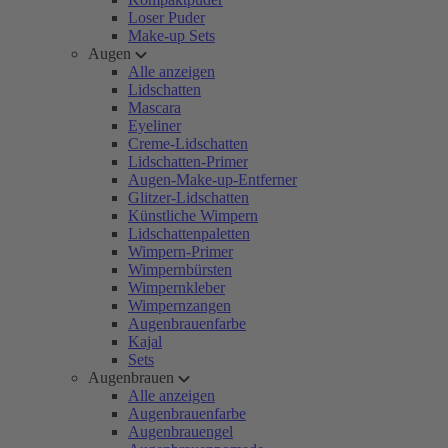
Loser Puder
Make-up Sets
Augen
Alle anzeigen
Lidschatten
Mascara
Eyeliner
Creme-Lidschatten
Lidschatten-Primer
Augen-Make-up-Entferner
Glitzer-Lidschatten
Künstliche Wimpern
Lidschattenpaletten
Wimpern-Primer
Wimpernbürsten
Wimpernkleber
Wimpernzangen
Augenbrauenfarbe
Kajal
Sets
Augenbrauen
Alle anzeigen
Augenbrauenfarbe
Augenbrauengel