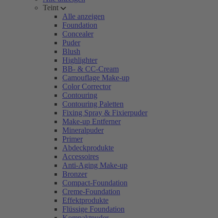
Teint
Alle anzeigen
Foundation
Concealer
Puder
Blush
Highlighter
BB- & CC-Cream
Camouflage Make-up
Color Corrector
Contouring
Contouring Paletten
Fixing Spray & Fixierpuder
Make-up Entferner
Mineralpuder
Primer
Abdeckprodukte
Accessoires
Anti-Aging Make-up
Bronzer
Compact-Foundation
Creme-Foundation
Effektprodukte
Flüssige Foundation
Kompaktpuder