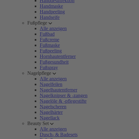
Handdesinfektion
Handmaske
Handpeeling
Handseife
Fußpflege
Alle anzeigen
Fußbad
Fußcreme
Fußmaske
Fußpeeling
Hornhautentferner
Fußgesundheit
Fußspray
Nagelpflege
Alle anzeigen
Nagelfeilen
Nagelhautentferner
Nagelknipser & -zangen
Nagelöle & -pflegestifte
Nagelscheren
Nagelhärter
Nagellack
Beauty Set
Alle anzeigen
Dusch- & Badesets