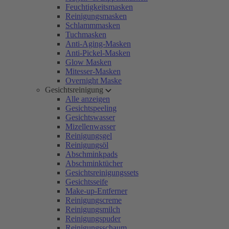
Feuchtigkeitsmasken
Reinigungsmasken
Schlammmasken
Tuchmasken
Anti-Aging-Masken
Anti-Pickel-Masken
Glow Masken
Mitesser-Masken
Overnight Maske
Gesichtsreinigung
Alle anzeigen
Gesichtspeeling
Gesichtswasser
Mizellenwasser
Reinigungsgel
Reinigungsöl
Abschminkpads
Abschminktücher
Gesichtsreinigungssets
Gesichtsseife
Make-up-Entferner
Reinigungscreme
Reinigungsmilch
Reinigungspuder
Reinigungsschaum