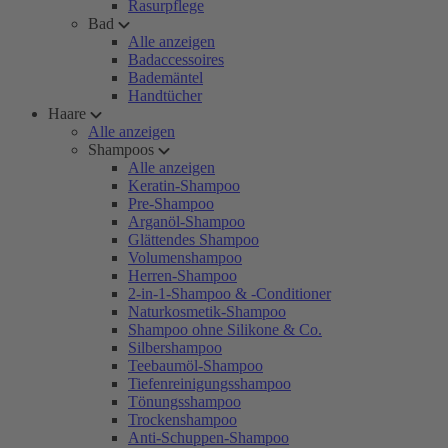
Rasurpflege
Bad
Alle anzeigen
Badaccessoires
Bademäntel
Handtücher
Haare
Alle anzeigen
Shampoos
Alle anzeigen
Keratin-Shampoo
Pre-Shampoo
Arganöl-Shampoo
Glättendes Shampoo
Volumenshampoo
Herren-Shampoo
2-in-1-Shampoo & -Conditioner
Naturkosmetik-Shampoo
Shampoo ohne Silikone & Co.
Silbershampoo
Teebaumöl-Shampoo
Tiefenreinigungsshampoo
Tönungsshampoo
Trockenshampoo
Anti-Schuppen-Shampoo