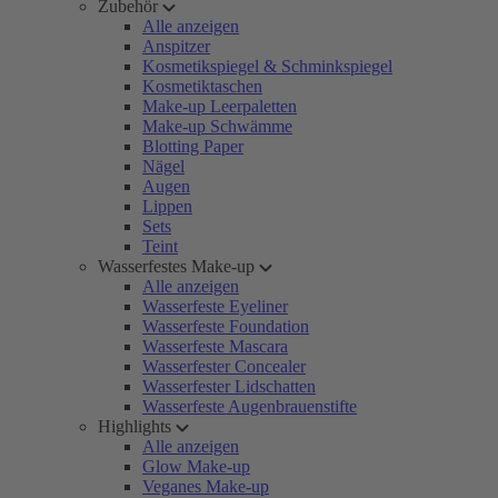
Zubehör
Alle anzeigen
Anspitzer
Kosmetikspiegel & Schminkspiegel
Kosmetiktaschen
Make-up Leerpaletten
Make-up Schwämme
Blotting Paper
Nägel
Augen
Lippen
Sets
Teint
Wasserfestes Make-up
Alle anzeigen
Wasserfeste Eyeliner
Wasserfeste Foundation
Wasserfeste Mascara
Wasserfester Concealer
Wasserfester Lidschatten
Wasserfeste Augenbrauenstifte
Highlights
Alle anzeigen
Glow Make-up
Veganes Make-up