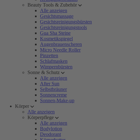
Beauty Tools & Zubehör
Alle anzeigen
Gesichtsmassage
Gesichtsreinigungsbürsten
Gesichtsreinigungstools
Gua Sha Steine
Kosmetikspiegel
Augenbrauenscheren
Micro Needle Roller
Pinzetten
Schlafmasken
Wimpernbürsten
Sonne & Schutz
Alle anzeigen
After Sun
Selbstbräuner
Sonnencreme
Sonnen-Make-up
Körper
Alle anzeigen
Körperpflege
Alle anzeigen
Bodylotion
Deodorant
Körperbutter