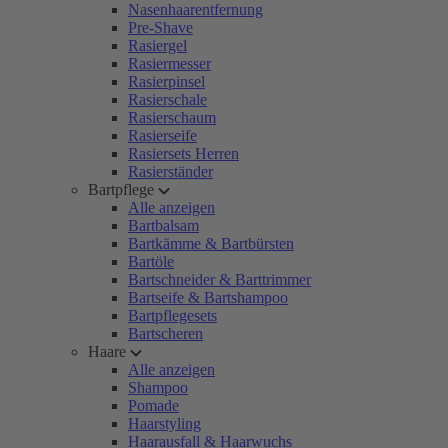
Nasenhaarentfernung
Pre-Shave
Rasiergel
Rasiermesser
Rasierpinsel
Rasierschale
Rasierschaum
Rasierseife
Rasiersets Herren
Rasierständer
Bartpflege
Alle anzeigen
Bartbalsam
Bartkämme & Bartbürsten
Bartöle
Bartschneider & Barttrimmer
Bartseife & Bartshampoo
Bartpflegesets
Bartscheren
Haare
Alle anzeigen
Shampoo
Pomade
Haarstyling
Haarausfall & Haarwuchs