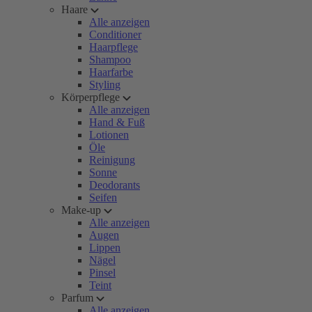
Haare
Alle anzeigen
Conditioner
Haarpflege
Shampoo
Haarfarbe
Styling
Körperpflege
Alle anzeigen
Hand & Fuß
Lotionen
Öle
Reinigung
Sonne
Deodorants
Seifen
Make-up
Alle anzeigen
Augen
Lippen
Nägel
Pinsel
Teint
Parfum
Alle anzeigen