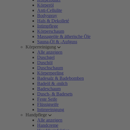
Körperöl
Anti-Cellulite
Bodyspray
Hals & Dekolleté
Intimpflege
Körperschaum
Massageöle & ätherische Öle
Sauna-Öl & -Aufguss
Körperreinigung
Alle anzeigen
Duschgel
Duschöl
Duschschaum
Körperpeeling
Badesalz & Badebomben
Badeöl & -milch
Badeschaum
Dusch- & Badesets
Feste Seife
Flüssigseife
Intimreinigung
Handpflege
Alle anzeigen
Handcreme