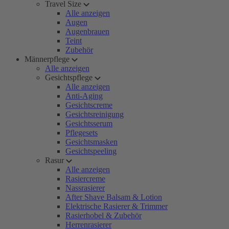
Travel Size
Alle anzeigen
Augen
Augenbrauen
Teint
Zubehör
Männerpflege
Alle anzeigen
Gesichtspflege
Alle anzeigen
Anti-Aging
Gesichtscreme
Gesichtsreinigung
Gesichtsserum
Pflegesets
Gesichtsmasken
Gesichtspeeling
Rasur
Alle anzeigen
Rasiercreme
Nassrasierer
After Shave Balsam & Lotion
Elektrische Rasierer & Trimmer
Rasierhobel & Zubehör
Herrenrasierer