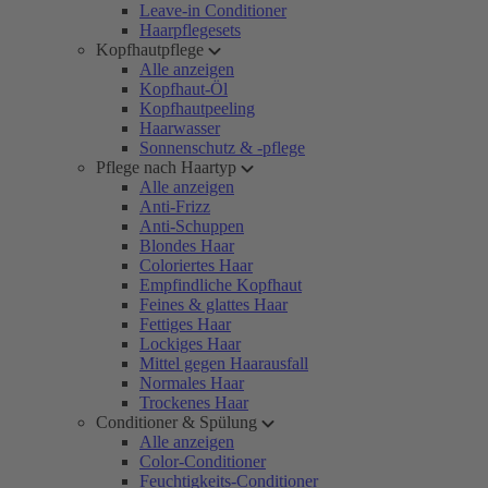
Leave-in Conditioner
Haarpflegesets
Kopfhautpflege
Alle anzeigen
Kopfhaut-Öl
Kopfhautpeeling
Haarwasser
Sonnenschutz & -pflege
Pflege nach Haartyp
Alle anzeigen
Anti-Frizz
Anti-Schuppen
Blondes Haar
Coloriertes Haar
Empfindliche Kopfhaut
Feines & glattes Haar
Fettiges Haar
Lockiges Haar
Mittel gegen Haarausfall
Normales Haar
Trockenes Haar
Conditioner & Spülung
Alle anzeigen
Color-Conditioner
Feuchtigkeits-Conditioner