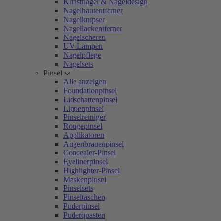
Kunstnägel & Nageldesign
Nagelhautentferner
Nagelknipser
Nagellackentferner
Nagelscheren
UV-Lampen
Nagelpflege
Nagelsets
Pinsel
Alle anzeigen
Foundationpinsel
Lidschattenpinsel
Lippenpinsel
Pinselreiniger
Rougepinsel
Applikatoren
Augenbrauenpinsel
Concealer-Pinsel
Eyelinerpinsel
Highlighter-Pinsel
Maskenpinsel
Pinselsets
Pinseltaschen
Puderpinsel
Puderquasten