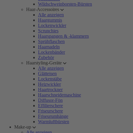
Wildschweinborsten-Bürsten
Haar-Accessoires
Alle anzeigen
Haargummis
Lockenwickler
Scrunchies
Haarspangen & -klammern
Sprühflaschen
Haarnadeln
Lockenbänder
Zubehör
Haarstyling-Geräte
Alle anzeigen
Glätteisen
Lockenstäbe
Heizwickler
Haartrockner
Haarschneidemaschine
Diffusor-Fön
Effilierschere
Friseurschere
Friseurumhänge
Warmluftbürsten
Make-up
Alle anzeigen