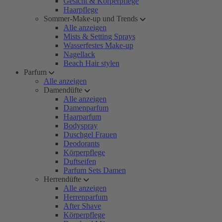
Gesicht & Körperpflege
Haarpflege
Sommer-Make-up und Trends
Alle anzeigen
Mists & Setting Sprays
Wasserfestes Make-up
Nagellack
Beach Hair stylen
Parfum
Alle anzeigen
Damendüfte
Alle anzeigen
Damenparfum
Haarparfum
Bodyspray
Duschgel Frauen
Deodorants
Körperpflege
Duftseifen
Parfum Sets Damen
Herrendüfte
Alle anzeigen
Herrenparfum
After Shave
Körperpflege