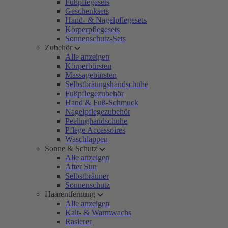
Fußpflegesets
Geschenksets
Hand- & Nagelpflegesets
Körperpflegesets
Sonnenschutz-Sets
Zubehör
Alle anzeigen
Körperbürsten
Massagebürsten
Selbstbräungshandschuhe
Fußpflegezubehör
Hand & Fuß-Schmuck
Nagelpflegezubehör
Peelinghandschuhe
Pflege Accessoires
Waschlappen
Sonne & Schutz
Alle anzeigen
After Sun
Selbstbräuner
Sonnenschutz
Haarentfernung
Alle anzeigen
Kalt- & Warmwachs
Rasierer