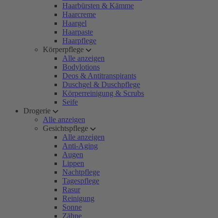
Haarbürsten & Kämme
Haarcreme
Haargel
Haarpaste
Haarpflege
Körperpflege
Alle anzeigen
Bodylotions
Deos & Antitranspirants
Duschgel & Duschpflege
Körperreinigung & Scrubs
Seife
Drogerie
Alle anzeigen
Gesichtspflege
Alle anzeigen
Anti-Aging
Augen
Lippen
Nachtpflege
Tagespflege
Rasur
Reinigung
Sonne
Zähne