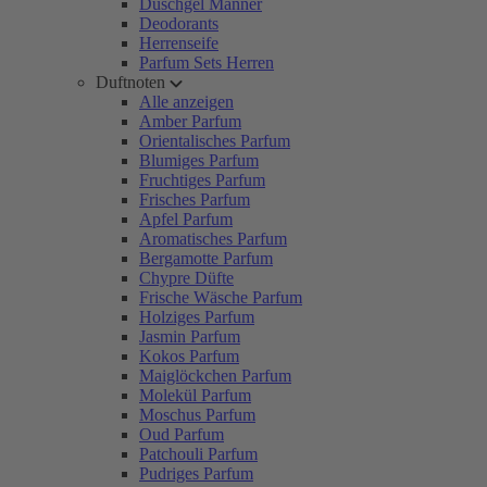
Duschgel Männer
Deodorants
Herrenseife
Parfum Sets Herren
Duftnoten
Alle anzeigen
Amber Parfum
Orientalisches Parfum
Blumiges Parfum
Fruchtiges Parfum
Frisches Parfum
Apfel Parfum
Aromatisches Parfum
Bergamotte Parfum
Chypre Düfte
Frische Wäsche Parfum
Holziges Parfum
Jasmin Parfum
Kokos Parfum
Maiglöckchen Parfum
Molekül Parfum
Moschus Parfum
Oud Parfum
Patchouli Parfum
Pudriges Parfum