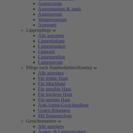
Augencreme
Augenmasken & -pads
Augenserum
Wimpernserum
Augengel
Lippenpflege
Alle anzeigen
Lippenbalsam
Lippenmasken
Lippenöl
Lippenpeeling
Lippenserum
Pflege nach Hautbedürfnis/Hauttyp
Alle anzeigen
Für fettige Haut
Für Mischhaut
Für sensible Haut
Für trockene Haut
Für unreine Haut
Anti-Aging-Gesichtspflege
Gegen Rötungen
Mit Sonnenschutz
Gesichtsmasken
Alle anzeigen
Augen- & Lippenmasken