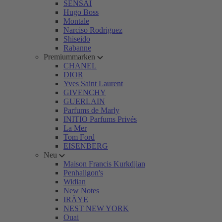
SENSAI
Hugo Boss
Montale
Narciso Rodriguez
Shiseido
Rabanne
Premiummarken
CHANEL
DIOR
Yves Saint Laurent
GIVENCHY
GUERLAIN
Parfums de Marly
INITIO Parfums Privés
La Mer
Tom Ford
EISENBERG
Neu
Maison Francis Kurkdjian
Penhaligon's
Widian
New Notes
IRÄYE
NEST NEW YORK
Ouai