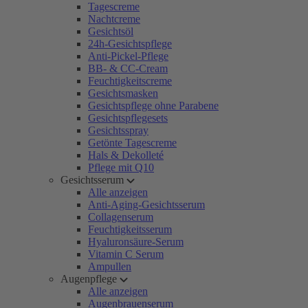
Tagescreme
Nachtcreme
Gesichtsöl
24h-Gesichtspflege
Anti-Pickel-Pflege
BB- & CC-Cream
Feuchtigkeitscreme
Gesichtsmasken
Gesichtspflege ohne Parabene
Gesichtspflegesets
Gesichtsspray
Getönte Tagescreme
Hals & Dekolleté
Pflege mit Q10
Gesichtsserum
Alle anzeigen
Anti-Aging-Gesichtsserum
Collagenserum
Feuchtigkeitsserum
Hyaluronsäure-Serum
Vitamin C Serum
Ampullen
Augenpflege
Alle anzeigen
Augenbrauenserum