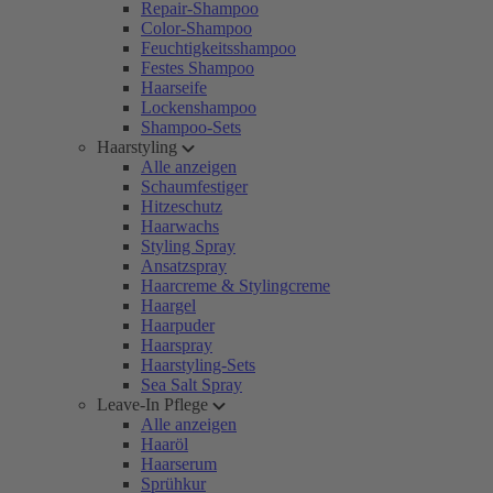
Repair-Shampoo
Color-Shampoo
Feuchtigkeitsshampoo
Festes Shampoo
Haarseife
Lockenshampoo
Shampoo-Sets
Haarstyling
Alle anzeigen
Schaumfestiger
Hitzeschutz
Haarwachs
Styling Spray
Ansatzspray
Haarcreme & Stylingcreme
Haargel
Haarpuder
Haarspray
Haarstyling-Sets
Sea Salt Spray
Leave-In Pflege
Alle anzeigen
Haaröl
Haarserum
Sprühkur