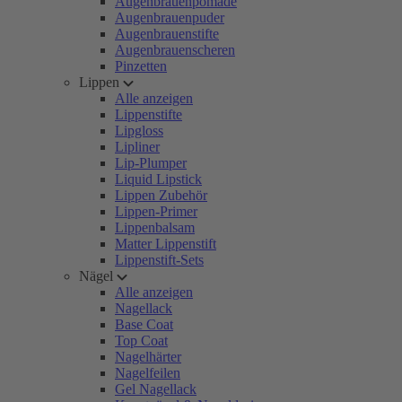
Augenbrauenpomade
Augenbrauenpuder
Augenbrauenstifte
Augenbrauenscheren
Pinzetten
Lippen
Alle anzeigen
Lippenstifte
Lipgloss
Lipliner
Lip-Plumper
Liquid Lipstick
Lippen Zubehör
Lippen-Primer
Lippenbalsam
Matter Lippenstift
Lippenstift-Sets
Nägel
Alle anzeigen
Nagellack
Base Coat
Top Coat
Nagelhärter
Nagelfeilen
Gel Nagellack