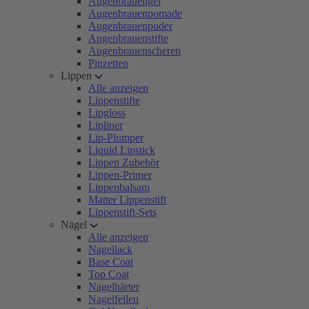
Augenbrauengel
Augenbrauenpomade
Augenbrauenpuder
Augenbrauenstifte
Augenbrauenscheren
Pinzetten
Lippen
Alle anzeigen
Lippenstifte
Lipgloss
Lipliner
Lip-Plumper
Liquid Lipstick
Lippen Zubehör
Lippen-Primer
Lippenbalsam
Matter Lippenstift
Lippenstift-Sets
Nägel
Alle anzeigen
Nagellack
Base Coat
Top Coat
Nagelhärter
Nagelfeilen