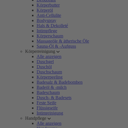
Körperbutter
Körperöl
Anti-Cellulite
Bodyspray
Hals & Dekolleté
Intimpflege
Körperschaum
Massageöle & ätherische Öle
Sauna-Öl & -Aufguss
Körperreinigung
Alle anzeigen
Duschgel
Duschöl
Duschschaum
Körperpeeling
Badesalz & Badebomben
Badeöl & -milch
Badeschaum
Dusch- & Badesets
Feste Seife
Flüssigseife
Intimreinigung
Handpflege
Alle anzeigen