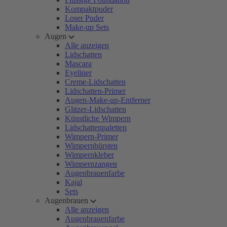
Kompaktpuder
Loser Puder
Make-up Sets
Augen
Alle anzeigen
Lidschatten
Mascara
Eyeliner
Creme-Lidschatten
Lidschatten-Primer
Augen-Make-up-Entferner
Glitzer-Lidschatten
Künstliche Wimpern
Lidschattenpaletten
Wimpern-Primer
Wimpernbürsten
Wimpernkleber
Wimpernzangen
Augenbrauenfarbe
Kajal
Sets
Augenbrauen
Alle anzeigen
Augenbrauenfarbe