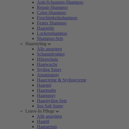
Anti-Schuppen-Shampoo
Repair-Shampoo
Color-Shampoo
Feuchtigkeitsshampoo
Festes Shampoo
Haarseife
Lockenshampoo
Shampoo-Sets
Haarstyling
Alle anzeigen
Schaumfestiger
Hitzeschutz
Haarwachs
Styling Spray
Ansatzspray
Haarcreme & Stylingcreme
Haargel
Haarpuder
Haarspray
Haarstyling-Sets
Sea Salt Spray
Leave-In Pflege
Alle anzeigen
Haaröl
Haarserum