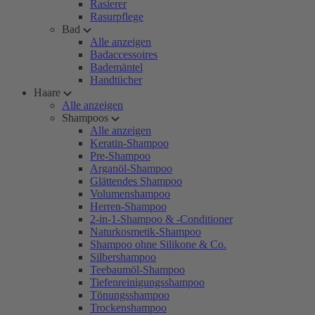
Rasierer
Rasurpflege
Bad
Alle anzeigen
Badaccessoires
Bademäntel
Handtücher
Haare
Alle anzeigen
Shampoos
Alle anzeigen
Keratin-Shampoo
Pre-Shampoo
Arganöl-Shampoo
Glättendes Shampoo
Volumenshampoo
Herren-Shampoo
2-in-1-Shampoo & -Conditioner
Naturkosmetik-Shampoo
Shampoo ohne Silikone & Co.
Silbershampoo
Teebaumöl-Shampoo
Tiefenreinigungsshampoo
Tönungsshampoo
Trockenshampoo