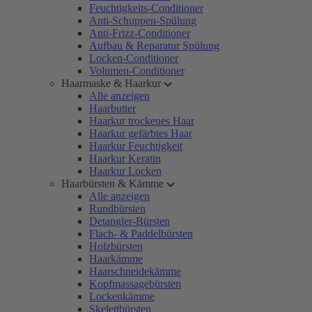
Feuchtigkeits-Conditioner
Anti-Schuppen-Spülung
Anti-Frizz-Conditioner
Aufbau & Reparatur Spülung
Locken-Conditioner
Volumen-Conditioner
Haarmaske & Haarkur
Alle anzeigen
Haarbutter
Haarkur trockenes Haar
Haarkur gefärbtes Haar
Haarkur Feuchtigkeit
Haarkur Keratin
Haarkur Locken
Haarbürsten & Kämme
Alle anzeigen
Rundbürsten
Detangler-Bürsten
Flach- & Paddelbürsten
Holzbürsten
Haarkämme
Haarschneidekämme
Kopfmassagebürsten
Lockenkämme
Skelettbürsten