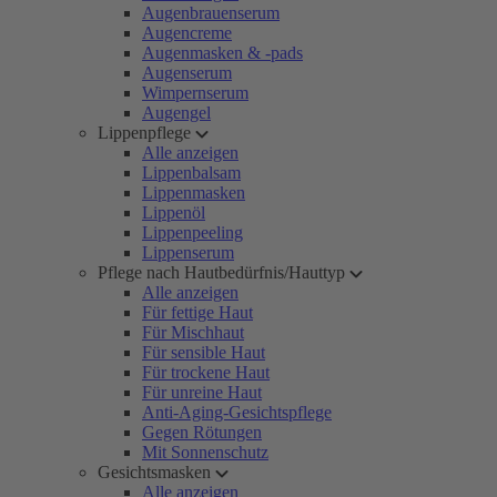
Augenbrauenserum
Augencreme
Augenmasken & -pads
Augenserum
Wimpernserum
Augengel
Lippenpflege
Alle anzeigen
Lippenbalsam
Lippenmasken
Lippenöl
Lippenpeeling
Lippenserum
Pflege nach Hautbedürfnis/Hauttyp
Alle anzeigen
Für fettige Haut
Für Mischhaut
Für sensible Haut
Für trockene Haut
Für unreine Haut
Anti-Aging-Gesichtspflege
Gegen Rötungen
Mit Sonnenschutz
Gesichtsmasken
Alle anzeigen