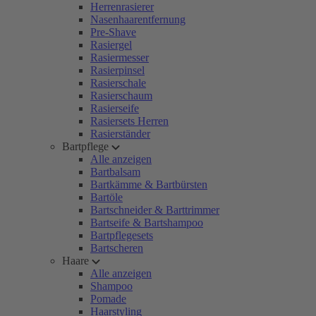
Herrenrasierer
Nasenhaarentfernung
Pre-Shave
Rasiergel
Rasiermesser
Rasierpinsel
Rasierschale
Rasierschaum
Rasierseife
Rasiersets Herren
Rasierständer
Bartpflege
Alle anzeigen
Bartbalsam
Bartkämme & Bartbürsten
Bartöle
Bartschneider & Barttrimmer
Bartseife & Bartshampoo
Bartpflegesets
Bartscheren
Haare
Alle anzeigen
Shampoo
Pomade
Haarstyling