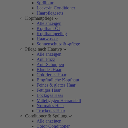
Sprühkur
Leave-in Conditioner
Haarpflegesets
Kopfhautpflege
Alle anzeigen
Kopfhaut-Öl
Kopfhautpeeling
Haarwasser
Sonnenschutz & -pflege
Pflege nach Haartyp
Alle anzeigen
Anti-Frizz
Anti-Schuppen
Blondes Haar
Coloriertes Haar
Empfindliche Kopfhaut
Feines & glattes Haar
Fettiges Haar
Lockiges Haar
Mittel gegen Haarausfall
Normales Haar
Trockenes Haar
Conditioner & Spülung
Alle anzeigen
Color-Conditioner