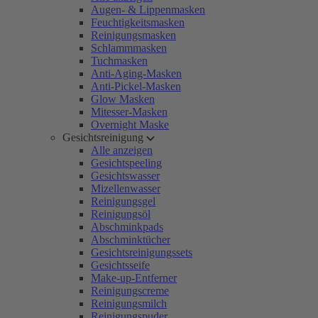
Augen- & Lippenmasken
Feuchtigkeitsmasken
Reinigungsmasken
Schlammmasken
Tuchmasken
Anti-Aging-Masken
Anti-Pickel-Masken
Glow Masken
Mitesser-Masken
Overnight Maske
Gesichtsreinigung
Alle anzeigen
Gesichtspeeling
Gesichtswasser
Mizellenwasser
Reinigungsgel
Reinigungsöl
Abschminkpads
Abschminktücher
Gesichtsreinigungssets
Gesichtsseife
Make-up-Entferner
Reinigungscreme
Reinigungsmilch
Reinigungspuder