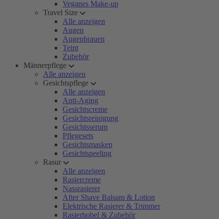
Veganes Make-up
Travel Size
Alle anzeigen
Augen
Augenbrauen
Teint
Zubehör
Männerpflege
Alle anzeigen
Gesichtspflege
Alle anzeigen
Anti-Aging
Gesichtscreme
Gesichtsreinigung
Gesichtsserum
Pflegesets
Gesichtsmasken
Gesichtspeeling
Rasur
Alle anzeigen
Rasiercreme
Nassrasierer
After Shave Balsam & Lotion
Elektrische Rasierer & Trimmer
Rasierhobel & Zubehör