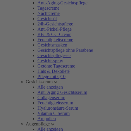
Anti-Aging-Gesichtspflege
Tagescreme
Nachtcreme
Gesichtsöl
24h-Gesichtspflege
Anti-Pickel-Pflege
BB- & CC-Cream
Feuchtigkeitscreme
Gesichtsmasken
Gesichtspflege ohne Parabene
Gesichtspflegesets
Gesichtsspray
Getönte Tagescreme
Hals & Dekolleté
Pflege mit Q10
Gesichtsserum
Alle anzeigen
Anti-Aging-Gesichtsserum
Collagenserum
Feuchtigkeitsserum
Hyaluronsäure-Serum
Vitamin C Serum
Ampullen
Augenpflege
Alle anzeigen