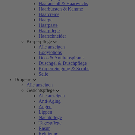
Haarausfall & Haarwuchs
Haarbürsten & Kämme
Haarcreme
Haargel
Haarpaste
Haarpflege
Haarschneider
Körperpflege
Alle anzeigen
Bodylotions
Deos & Antitranspirants
Duschgel & Duschpflege
Körperreinigung & Scrubs
Seife
Drogerie
Alle anzeigen
Gesichtspflege
Alle anzeigen
Anti-Aging
Augen
Lippen
Nachtpflege
Tagespflege
Rasur
Reinigung