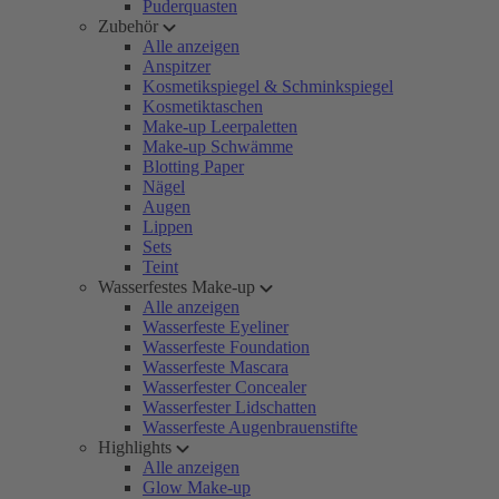
Puderquasten
Zubehör
Alle anzeigen
Anspitzer
Kosmetikspiegel & Schminkspiegel
Kosmetiktaschen
Make-up Leerpaletten
Make-up Schwämme
Blotting Paper
Nägel
Augen
Lippen
Sets
Teint
Wasserfestes Make-up
Alle anzeigen
Wasserfeste Eyeliner
Wasserfeste Foundation
Wasserfeste Mascara
Wasserfester Concealer
Wasserfester Lidschatten
Wasserfeste Augenbrauenstifte
Highlights
Alle anzeigen
Glow Make-up