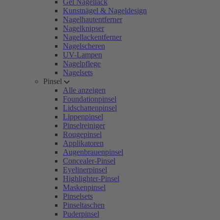
Gel Nagellack
Kunstnägel & Nageldesign
Nagelhautentferner
Nagelknipser
Nagellackentferner
Nagelscheren
UV-Lampen
Nagelpflege
Nagelsets
Pinsel
Alle anzeigen
Foundationpinsel
Lidschattenpinsel
Lippenpinsel
Pinselreiniger
Rougepinsel
Applikatoren
Augenbrauenpinsel
Concealer-Pinsel
Eyelinerpinsel
Highlighter-Pinsel
Maskenpinsel
Pinselsets
Pinseltaschen
Puderpinsel