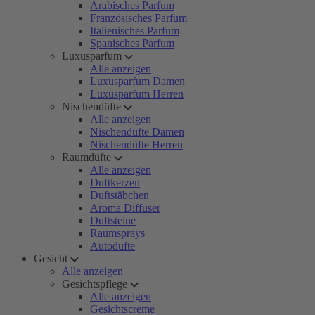
Arabisches Parfum
Französisches Parfum
Italienisches Parfum
Spanisches Parfum
Luxusparfum
Alle anzeigen
Luxusparfum Damen
Luxusparfum Herren
Nischendüfte
Alle anzeigen
Nischendüfte Damen
Nischendüfte Herren
Raumdüfte
Alle anzeigen
Duftkerzen
Duftstäbchen
Aroma Diffuser
Duftsteine
Raumsprays
Autodüfte
Gesicht
Alle anzeigen
Gesichtspflege
Alle anzeigen
Gesichtscreme