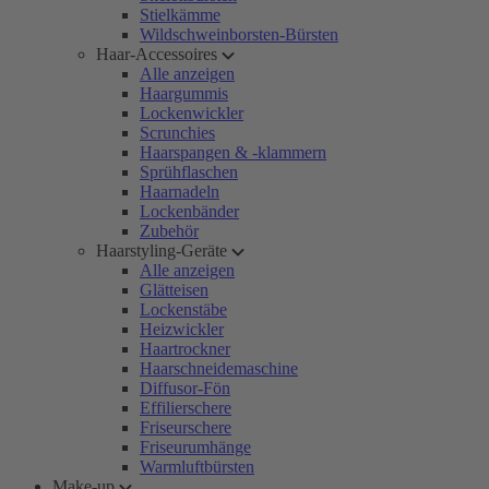
Stielkämme
Wildschweinborsten-Bürsten
Haar-Accessoires
Alle anzeigen
Haargummis
Lockenwickler
Scrunchies
Haarspangen & -klammern
Sprühflaschen
Haarnadeln
Lockenbänder
Zubehör
Haarstyling-Geräte
Alle anzeigen
Glätteisen
Lockenstäbe
Heizwickler
Haartrockner
Haarschneidemaschine
Diffusor-Fön
Effilierschere
Friseurschere
Friseurumhänge
Warmluftbürsten
Make-up