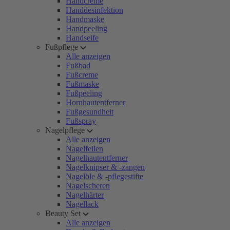
Handcreme
Handdesinfektion
Handmaske
Handpeeling
Handseife
Fußpflege
Alle anzeigen
Fußbad
Fußcreme
Fußmaske
Fußpeeling
Hornhautentferner
Fußgesundheit
Fußspray
Nagelpflege
Alle anzeigen
Nagelfeilen
Nagelhautentferner
Nagelknipser & -zangen
Nagelöle & -pflegestifte
Nagelscheren
Nagelhärter
Nagellack
Beauty Set
Alle anzeigen