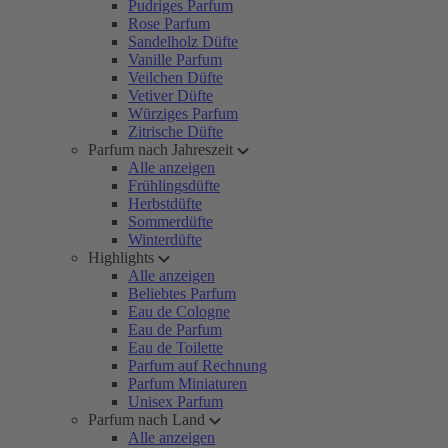
Pudriges Parfum
Rose Parfum
Sandelholz Düfte
Vanille Parfum
Veilchen Düfte
Vetiver Düfte
Würziges Parfum
Zitrische Düfte
Parfum nach Jahreszeit
Alle anzeigen
Frühlingsdüfte
Herbstdüfte
Sommerdüfte
Winterdüfte
Highlights
Alle anzeigen
Beliebtes Parfum
Eau de Cologne
Eau de Parfum
Eau de Toilette
Parfum auf Rechnung
Parfum Miniaturen
Unisex Parfum
Parfum nach Land
Alle anzeigen