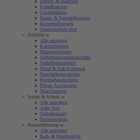
Dusch- & Badesets
Fußpflegesets
Geschenksets
Hand- & Nagelpflegesets
Körperpflegesets
Sonnenschutz-Sets
Zubehör
Alle anzeigen
Körperbürsten
Massagebürsten
Selbstbräungshandschuhe
Fußpflegezubehör
Hand & Fuß-Schmuck
Nagelpflegezubehör
Peelinghandschuhe
Pflege Accessoires
Waschlappen
Sonne & Schutz
Alle anzeigen
After Sun
Selbstbräuner
Sonnenschutz
Haarentfernung
Alle anzeigen
Kalt- & Warmwachs