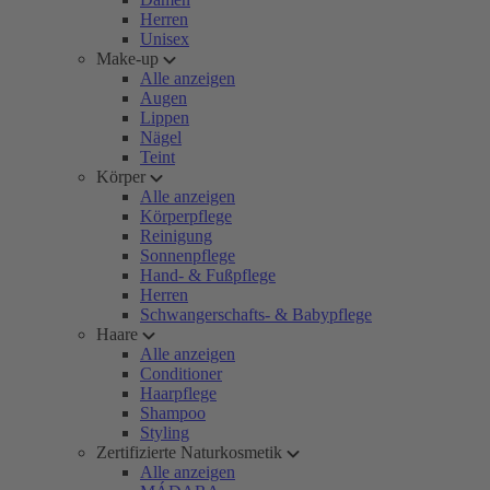
Herren
Unisex
Make-up
Alle anzeigen
Augen
Lippen
Nägel
Teint
Körper
Alle anzeigen
Körperpflege
Reinigung
Sonnenpflege
Hand- & Fußpflege
Herren
Schwangerschafts- & Babypflege
Haare
Alle anzeigen
Conditioner
Haarpflege
Shampoo
Styling
Zertifizierte Naturkosmetik
Alle anzeigen