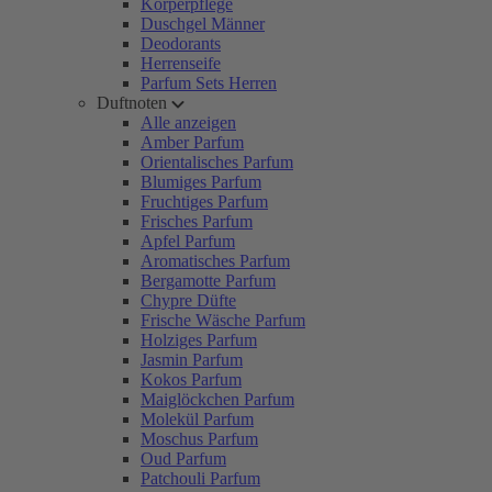
Körperpflege
Duschgel Männer
Deodorants
Herrenseife
Parfum Sets Herren
Duftnoten
Alle anzeigen
Amber Parfum
Orientalisches Parfum
Blumiges Parfum
Fruchtiges Parfum
Frisches Parfum
Apfel Parfum
Aromatisches Parfum
Bergamotte Parfum
Chypre Düfte
Frische Wäsche Parfum
Holziges Parfum
Jasmin Parfum
Kokos Parfum
Maiglöckchen Parfum
Molekül Parfum
Moschus Parfum
Oud Parfum
Patchouli Parfum