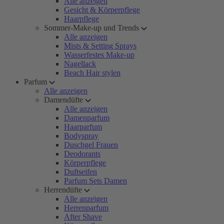
Alle anzeigen
Gesicht & Körperpflege
Haarpflege
Sommer-Make-up und Trends
Alle anzeigen
Mists & Setting Sprays
Wasserfestes Make-up
Nagellack
Beach Hair stylen
Parfum
Alle anzeigen
Damendüfte
Alle anzeigen
Damenparfum
Haarparfum
Bodyspray
Duschgel Frauen
Deodorants
Körperpflege
Duftseifen
Parfum Sets Damen
Herrendüfte
Alle anzeigen
Herrenparfum
After Shave