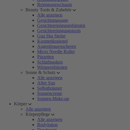
Reinigungsschaum
Beauty Tools & Zubehör
Alle anzeigen
Gesichtsmassage
Gesichtsreinigungsbürsten
Gesichtsreinigungstools
Gua Sha Steine
Kosmetikspiegel
Augenbrauenscheren
Micro Needle Roller
Pinzetten
Schlafmasken
Wimpernbürsten
Sonne & Schutz
Alle anzeigen
After Sun
Selbstbräuner
Sonnencreme
Sonnen-Make-up
Körper
Alle anzeigen
Körperpflege
Alle anzeigen
Bodylotion
Deodorant