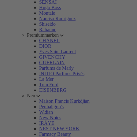
SENSAI
Hugo Boss
Montale
Narciso Rodriguez
Shiseido
Rabanne
Premiummarken
CHANEL
DIOR
Yves Saint Laurent
GIVENCHY
GUERLAIN
Parfums de Marly
INITIO Parfums Privés
La Mer
Tom Ford
EISENBERG
Neu
Maison Francis Kurkdjian
Penhaligon's
Widian
New Notes
IRÄYE
NEST NEW YORK
Farmacy Beauty