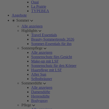
Ouai
La Prairie
TYPEBEA
Angebote
☀️ Sommer
Alle anzeigen
Highlights
Travel Essentials
Beauty-Sommertrends 2026
Sommer-Essentials für ihn
Sonnenpflege
Alle anzeigen
Sonnenschutz fürs Gesicht
Make-up mit LSF
Sonnenschutz für den Körper
Haarpflege mit LSF
After Sun
Selbstbräuner
Sommerdüfte
Alle anzeigen
Damendüfte
Herrendüfte
Bodyspray
Pflege