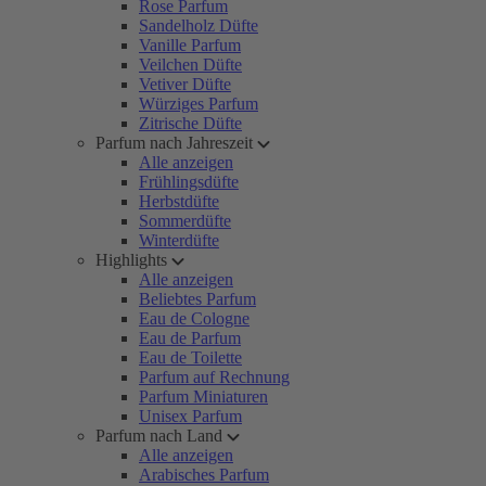
Rose Parfum
Sandelholz Düfte
Vanille Parfum
Veilchen Düfte
Vetiver Düfte
Würziges Parfum
Zitrische Düfte
Parfum nach Jahreszeit
Alle anzeigen
Frühlingsdüfte
Herbstdüfte
Sommerdüfte
Winterdüfte
Highlights
Alle anzeigen
Beliebtes Parfum
Eau de Cologne
Eau de Parfum
Eau de Toilette
Parfum auf Rechnung
Parfum Miniaturen
Unisex Parfum
Parfum nach Land
Alle anzeigen
Arabisches Parfum