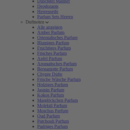
Duschgel Männer
Deodorants
Herrenseife
Parfum Sets Herren
Duftnoten
Alle anzeigen
Amber Parfum
Orientalisches Parfum
Blumiges Parfum
Fruchtiges Parfum
Frisches Parfum
Apfel Parfum
Aromatisches Parfum
Bergamotte Parfum
Chypre Düfte
Frische Wäsche Parfum
Holziges Parfum
Jasmin Parfum
Kokos Parfum
Maiglöckchen Parfum
Molekül Parfum
Moschus Parfum
Oud Parfum
Patchouli Parfum
Pudriges Parfum