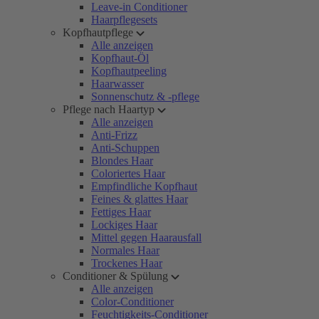
Leave-in Conditioner
Haarpflegesets
Kopfhautpflege
Alle anzeigen
Kopfhaut-Öl
Kopfhautpeeling
Haarwasser
Sonnenschutz & -pflege
Pflege nach Haartyp
Alle anzeigen
Anti-Frizz
Anti-Schuppen
Blondes Haar
Coloriertes Haar
Empfindliche Kopfhaut
Feines & glattes Haar
Fettiges Haar
Lockiges Haar
Mittel gegen Haarausfall
Normales Haar
Trockenes Haar
Conditioner & Spülung
Alle anzeigen
Color-Conditioner
Feuchtigkeits-Conditioner