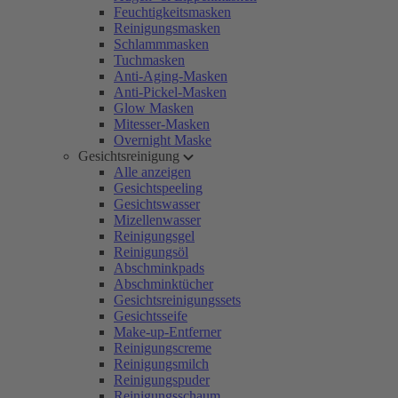
Feuchtigkeitsmasken
Reinigungsmasken
Schlammmasken
Tuchmasken
Anti-Aging-Masken
Anti-Pickel-Masken
Glow Masken
Mitesser-Masken
Overnight Maske
Gesichtsreinigung
Alle anzeigen
Gesichtspeeling
Gesichtswasser
Mizellenwasser
Reinigungsgel
Reinigungsöl
Abschminkpads
Abschminktücher
Gesichtsreinigungssets
Gesichtsseife
Make-up-Entferner
Reinigungscreme
Reinigungsmilch
Reinigungspuder
Reinigungsschaum