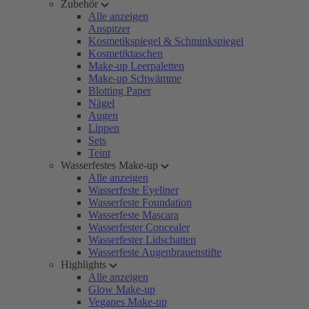
Zubehör
Alle anzeigen
Anspitzer
Kosmetikspiegel & Schminkspiegel
Kosmetiktaschen
Make-up Leerpaletten
Make-up Schwämme
Blotting Paper
Nägel
Augen
Lippen
Sets
Teint
Wasserfestes Make-up
Alle anzeigen
Wasserfeste Eyeliner
Wasserfeste Foundation
Wasserfeste Mascara
Wasserfester Concealer
Wasserfester Lidschatten
Wasserfeste Augenbrauenstifte
Highlights
Alle anzeigen
Glow Make-up
Veganes Make-up