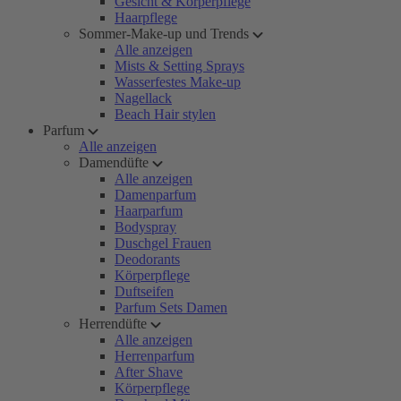
Gesicht & Körperpflege
Haarpflege
Sommer-Make-up und Trends
Alle anzeigen
Mists & Setting Sprays
Wasserfestes Make-up
Nagellack
Beach Hair stylen
Parfum
Alle anzeigen
Damendüfte
Alle anzeigen
Damenparfum
Haarparfum
Bodyspray
Duschgel Frauen
Deodorants
Körperpflege
Duftseifen
Parfum Sets Damen
Herrendüfte
Alle anzeigen
Herrenparfum
After Shave
Körperpflege