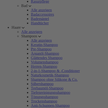
Rasurpflege
Bad
Alle anzeigen
Badaccessoires
Bademäntel
Handtücher
Haare
Alle anzeigen
Shampoos
Alle anzeigen
Keratin-Shampoo
Pre-Shampoo
Arganöl-Shampoo
Glättendes Shampoo
Volumenshampoo
Herren-Shampoo
2-in-1-Shampoo & -Conditioner
Naturkosmetik-Shampoo
Shampoo ohne Silikone & Co.
Silbershampoo
Teebaumöl-Shampoo
Tiefenreinigungsshampoo
Tönungsshampoo
Trockenshampoo
Anti-Schuppen-Shampoo