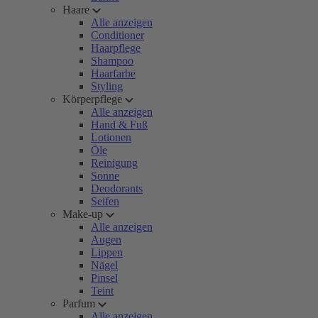
Haare
Alle anzeigen
Conditioner
Haarpflege
Shampoo
Haarfarbe
Styling
Körperpflege
Alle anzeigen
Hand & Fuß
Lotionen
Öle
Reinigung
Sonne
Deodorants
Seifen
Make-up
Alle anzeigen
Augen
Lippen
Nägel
Pinsel
Teint
Parfum
Alle anzeigen