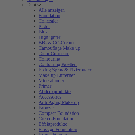
Teint
Alle anzeigen
Foundation
Concealer
Puder
Blush
Highlighter
BB- & CC-Cream
Camouflage Make-up
Color Corrector
Contouring
Contouring Paletten
Fixing Spray & Fixierpuder
Make-up Entferner
Mineralpuder
Primer
Abdeckprodukte
Accessoires
Anti-Aging Make-up
Bronzer
Compact-Foundation
Creme-Foundation
Effektprodukte
Flüssige Foundation
Kompaktpuder