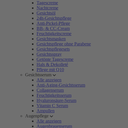
Tagescreme
Nachtcreme
Gesichtsöl
24h-Gesichtspflege
Anti-Pickel-Pflege
BB- & CC-Cream
Feuchtigkeitscreme
Gesichtsmasken
Gesichtspflege ohne Parabene
Gesichtspflegesets
Gesichtsspray
Getönte Tagescreme
Hals & Dekolleté
Pflege mit Q10
Gesichtsserum
Alle anzeigen
Anti-Aging-Gesichtsserum
Collagenserum
Feuchtigkeitsserum
Hyaluronsäure-Serum
Vitamin C Serum
Ampullen
Augenpflege
Alle anzeigen
Augenbrauenserum