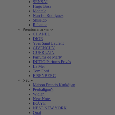
SENSAI
Hugo Boss
Montale
Narciso Rodriguez
Shiseido
Rabanne
Premiummarken
CHANEL
DIOR
Yves Saint Laurent
GIVENCHY
GUERLAIN
Parfums de Marly
INITIO Parfums Privés
La Mer
Tom Ford
EISENBERG
Neu
Maison Francis Kurkdjian
Penhaligon's
Widian
New Notes
IRÄYE
NEST NEW YORK
Ouai