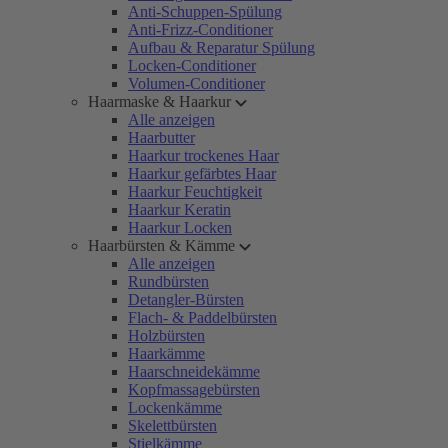
Anti-Schuppen-Spülung
Anti-Frizz-Conditioner
Aufbau & Reparatur Spülung
Locken-Conditioner
Volumen-Conditioner
Haarmaske & Haarkur
Alle anzeigen
Haarbutter
Haarkur trockenes Haar
Haarkur gefärbtes Haar
Haarkur Feuchtigkeit
Haarkur Keratin
Haarkur Locken
Haarbürsten & Kämme
Alle anzeigen
Rundbürsten
Detangler-Bürsten
Flach- & Paddelbürsten
Holzbürsten
Haarkämme
Haarschneidekämme
Kopfmassagebürsten
Lockenkämme
Skelettbürsten
Stielkämme