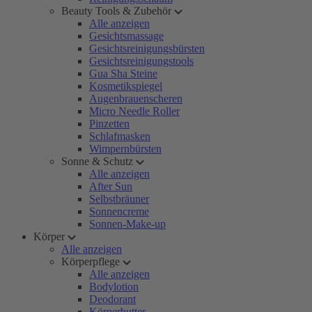
Beauty Tools & Zubehör
Alle anzeigen
Gesichtsmassage
Gesichtsreinigungsbürsten
Gesichtsreinigungstools
Gua Sha Steine
Kosmetikspiegel
Augenbrauenscheren
Micro Needle Roller
Pinzetten
Schlafmasken
Wimpernbürsten
Sonne & Schutz
Alle anzeigen
After Sun
Selbstbräuner
Sonnencreme
Sonnen-Make-up
Körper
Alle anzeigen
Körperpflege
Alle anzeigen
Bodylotion
Deodorant
Körperbutter