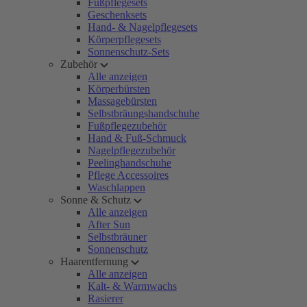
Fußpflegesets
Geschenksets
Hand- & Nagelpflegesets
Körperpflegesets
Sonnenschutz-Sets
Zubehör
Alle anzeigen
Körperbürsten
Massagebürsten
Selbstbräungshandschuhe
Fußpflegezubehör
Hand & Fuß-Schmuck
Nagelpflegezubehör
Peelinghandschuhe
Pflege Accessoires
Waschlappen
Sonne & Schutz
Alle anzeigen
After Sun
Selbstbräuner
Sonnenschutz
Haarentfernung
Alle anzeigen
Kalt- & Warmwachs
Rasierer