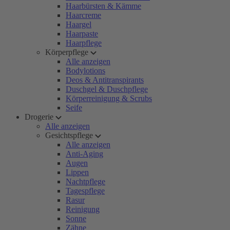
Haarbürsten & Kämme
Haarcreme
Haargel
Haarpaste
Haarpflege
Körperpflege
Alle anzeigen
Bodylotions
Deos & Antitranspirants
Duschgel & Duschpflege
Körperreinigung & Scrubs
Seife
Drogerie
Alle anzeigen
Gesichtspflege
Alle anzeigen
Anti-Aging
Augen
Lippen
Nachtpflege
Tagespflege
Rasur
Reinigung
Sonne
Zähne