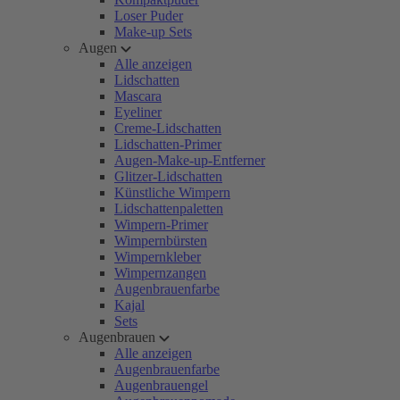
Loser Puder
Make-up Sets
Augen
Alle anzeigen
Lidschatten
Mascara
Eyeliner
Creme-Lidschatten
Lidschatten-Primer
Augen-Make-up-Entferner
Glitzer-Lidschatten
Künstliche Wimpern
Lidschattenpaletten
Wimpern-Primer
Wimpernbürsten
Wimpernkleber
Wimpernzangen
Augenbrauenfarbe
Kajal
Sets
Augenbrauen
Alle anzeigen
Augenbrauenfarbe
Augenbrauengel