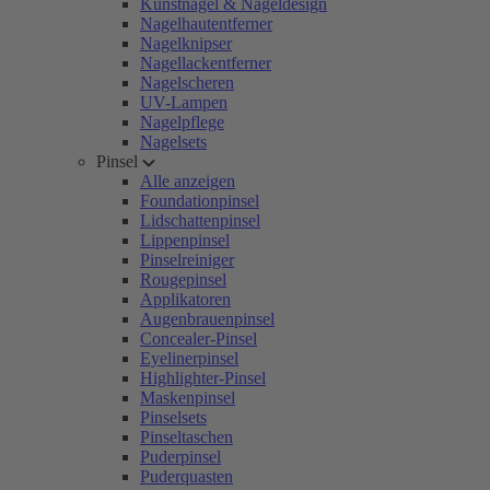
Kunstnägel & Nageldesign
Nagelhautentferner
Nagelknipser
Nagellackentferner
Nagelscheren
UV-Lampen
Nagelpflege
Nagelsets
Pinsel
Alle anzeigen
Foundationpinsel
Lidschattenpinsel
Lippenpinsel
Pinselreiniger
Rougepinsel
Applikatoren
Augenbrauenpinsel
Concealer-Pinsel
Eyelinerpinsel
Highlighter-Pinsel
Maskenpinsel
Pinselsets
Pinseltaschen
Puderpinsel
Puderquasten