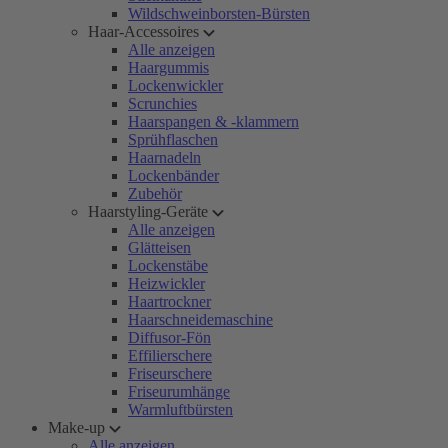
Wildschweinborsten-Bürsten
Haar-Accessoires
Alle anzeigen
Haargummis
Lockenwickler
Scrunchies
Haarspangen & -klammern
Sprühflaschen
Haarnadeln
Lockenbänder
Zubehör
Haarstyling-Geräte
Alle anzeigen
Glätteisen
Lockenstäbe
Heizwickler
Haartrockner
Haarschneidemaschine
Diffusor-Fön
Effilierschere
Friseurschere
Friseurumhänge
Warmluftbürsten
Make-up
Alle anzeigen