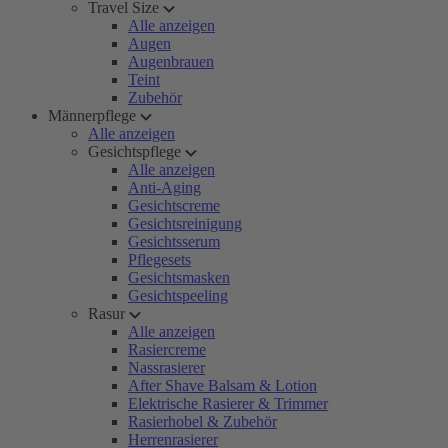
Travel Size
Alle anzeigen
Augen
Augenbrauen
Teint
Zubehör
Männerpflege
Alle anzeigen
Gesichtspflege
Alle anzeigen
Anti-Aging
Gesichtscreme
Gesichtsreinigung
Gesichtsserum
Pflegesets
Gesichtsmasken
Gesichtspeeling
Rasur
Alle anzeigen
Rasiercreme
Nassrasierer
After Shave Balsam & Lotion
Elektrische Rasierer & Trimmer
Rasierhobel & Zubehör
Herrenrasierer