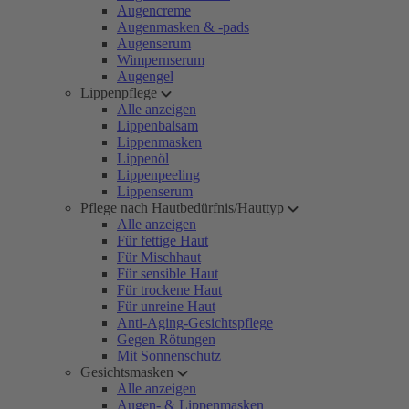
Augencreme
Augenmasken & -pads
Augenserum
Wimpernserum
Augengel
Lippenpflege
Alle anzeigen
Lippenbalsam
Lippenmasken
Lippenöl
Lippenpeeling
Lippenserum
Pflege nach Hautbedürfnis/Hauttyp
Alle anzeigen
Für fettige Haut
Für Mischhaut
Für sensible Haut
Für trockene Haut
Für unreine Haut
Anti-Aging-Gesichtspflege
Gegen Rötungen
Mit Sonnenschutz
Gesichtsmasken
Alle anzeigen
Augen- & Lippenmasken