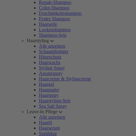
Repair-Shampoo
Color-Shampoo
Feuchtigkeitsshampoo
Festes Shampoo
Haarseife
Lockenshampoo
Shampoo-Sets
Haarstyling
Alle anzeigen
Schaumfestiger
Hitzeschutz
Haarwachs
Styling Spray
Ansatzspray
Haarcreme & Stylingcreme
Haargel
Haarpuder
Haarspray
Haarstyling-Sets
Sea Salt Spray
Leave-In Pflege
Alle anzeigen
Haaröl
Haarserum
Sprühkur