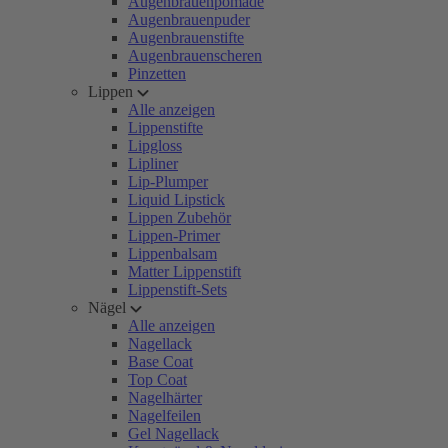
Augenbrauenpomade
Augenbrauenpuder
Augenbrauenstifte
Augenbrauenscheren
Pinzetten
Lippen
Alle anzeigen
Lippenstifte
Lipgloss
Lipliner
Lip-Plumper
Liquid Lipstick
Lippen Zubehör
Lippen-Primer
Lippenbalsam
Matter Lippenstift
Lippenstift-Sets
Nägel
Alle anzeigen
Nagellack
Base Coat
Top Coat
Nagelhärter
Nagelfeilen
Gel Nagellack