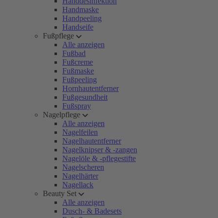
Handdesinfektion
Handmaske
Handpeeling
Handseife
Fußpflege
Alle anzeigen
Fußbad
Fußcreme
Fußmaske
Fußpeeling
Hornhautentferner
Fußgesundheit
Fußspray
Nagelpflege
Alle anzeigen
Nagelfeilen
Nagelhautentferner
Nagelknipser & -zangen
Nagelöle & -pflegestifte
Nagelscheren
Nagelhärter
Nagellack
Beauty Set
Alle anzeigen
Dusch- & Badesets