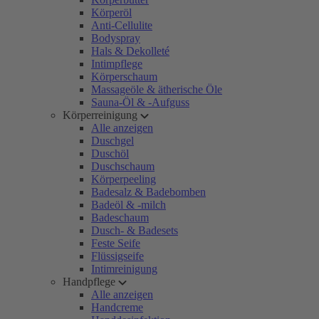
Körperöl
Anti-Cellulite
Bodyspray
Hals & Dekolleté
Intimpflege
Körperschaum
Massageöle & ätherische Öle
Sauna-Öl & -Aufguss
Körperreinigung
Alle anzeigen
Duschgel
Duschöl
Duschschaum
Körperpeeling
Badesalz & Badebomben
Badeöl & -milch
Badeschaum
Dusch- & Badesets
Feste Seife
Flüssigseife
Intimreinigung
Handpflege
Alle anzeigen
Handcreme