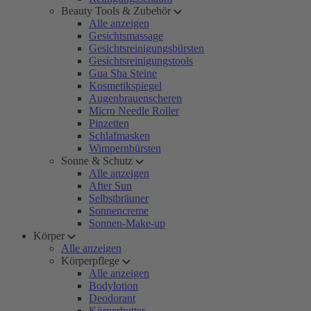
Beauty Tools & Zubehör
Alle anzeigen
Gesichtsmassage
Gesichtsreinigungsbürsten
Gesichtsreinigungstools
Gua Sha Steine
Kosmetikspiegel
Augenbrauenscheren
Micro Needle Roller
Pinzetten
Schlafmasken
Wimpernbürsten
Sonne & Schutz
Alle anzeigen
After Sun
Selbstbräuner
Sonnencreme
Sonnen-Make-up
Körper
Alle anzeigen
Körperpflege
Alle anzeigen
Bodylotion
Deodorant
Körperbutter