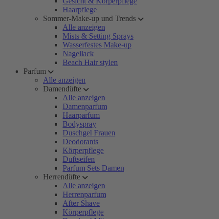
Gesicht & Körperpflege
Haarpflege
Sommer-Make-up und Trends
Alle anzeigen
Mists & Setting Sprays
Wasserfestes Make-up
Nagellack
Beach Hair stylen
Parfum
Alle anzeigen
Damendüfte
Alle anzeigen
Damenparfum
Haarparfum
Bodyspray
Duschgel Frauen
Deodorants
Körperpflege
Duftseifen
Parfum Sets Damen
Herrendüfte
Alle anzeigen
Herrenparfum
After Shave
Körperpflege