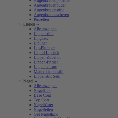
Augenbrauenpomade
Augenbrauenpuder
Augenbrauenstifte
Augenbrauenscheren
Pinzetten
Lippen
Alle anzeigen
Lippenstifte
Lipgloss
Lipliner
Lip-Plumper
Liquid Lipstick
Lippen Zubehör
Lippen-Primer
Lippenbalsam
Matter Lippenstift
Lippenstift-Sets
Nägel
Alle anzeigen
Nagellack
Base Coat
Top Coat
Nagelhärter
Nagelfeilen
Gel Nagellack