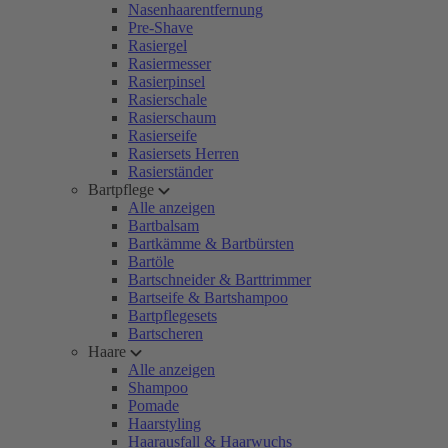
Nasenhaarentfernung
Pre-Shave
Rasiergel
Rasiermesser
Rasierpinsel
Rasierschale
Rasierschaum
Rasierseife
Rasiersets Herren
Rasierständer
Bartpflege
Alle anzeigen
Bartbalsam
Bartkämme & Bartbürsten
Bartöle
Bartschneider & Barttrimmer
Bartseife & Bartshampoo
Bartpflegesets
Bartscheren
Haare
Alle anzeigen
Shampoo
Pomade
Haarstyling
Haarausfall & Haarwuchs