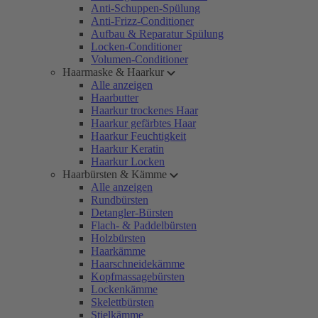
Anti-Schuppen-Spülung
Anti-Frizz-Conditioner
Aufbau & Reparatur Spülung
Locken-Conditioner
Volumen-Conditioner
Haarmaske & Haarkur
Alle anzeigen
Haarbutter
Haarkur trockenes Haar
Haarkur gefärbtes Haar
Haarkur Feuchtigkeit
Haarkur Keratin
Haarkur Locken
Haarbürsten & Kämme
Alle anzeigen
Rundbürsten
Detangler-Bürsten
Flach- & Paddelbürsten
Holzbürsten
Haarkämme
Haarschneidekämme
Kopfmassagebürsten
Lockenkämme
Skelettbürsten
Stielkämme