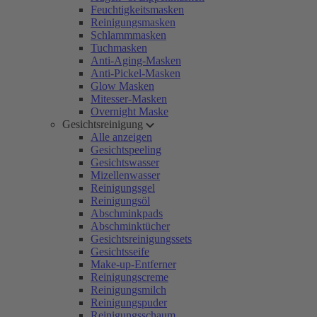
Feuchtigkeitsmasken
Reinigungsmasken
Schlammmasken
Tuchmasken
Anti-Aging-Masken
Anti-Pickel-Masken
Glow Masken
Mitesser-Masken
Overnight Maske
Gesichtsreinigung
Alle anzeigen
Gesichtspeeling
Gesichtswasser
Mizellenwasser
Reinigungsgel
Reinigungsöl
Abschminkpads
Abschminktücher
Gesichtsreinigungssets
Gesichtsseife
Make-up-Entferner
Reinigungscreme
Reinigungsmilch
Reinigungspuder
Reinigungsschaum