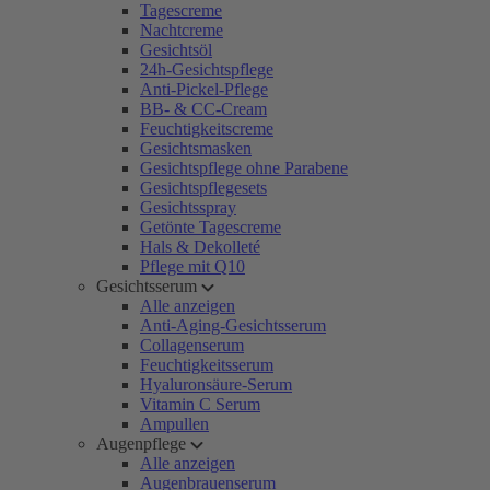
Tagescreme
Nachtcreme
Gesichtsöl
24h-Gesichtspflege
Anti-Pickel-Pflege
BB- & CC-Cream
Feuchtigkeitscreme
Gesichtsmasken
Gesichtspflege ohne Parabene
Gesichtspflegesets
Gesichtsspray
Getönte Tagescreme
Hals & Dekolleté
Pflege mit Q10
Gesichtsserum
Alle anzeigen
Anti-Aging-Gesichtsserum
Collagenserum
Feuchtigkeitsserum
Hyaluronsäure-Serum
Vitamin C Serum
Ampullen
Augenpflege
Alle anzeigen
Augenbrauenserum