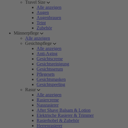
Travel Size
Alle anzeigen
Augen
Augenbrauen
Teint
Zubehör
Männerpflege
Alle anzeigen
Gesichtspflege
Alle anzeigen
Anti-Aging
Gesichtscreme
Gesichtsreinigung
Gesichtsserum
Pflegesets
Gesichtsmasken
Gesichtspeeling
Rasur
Alle anzeigen
Rasiercreme
Nassrasierer
After Shave Balsam & Lotion
Elektrische Rasierer & Trimmer
Rasierhobel & Zubehör
Herrenrasierer