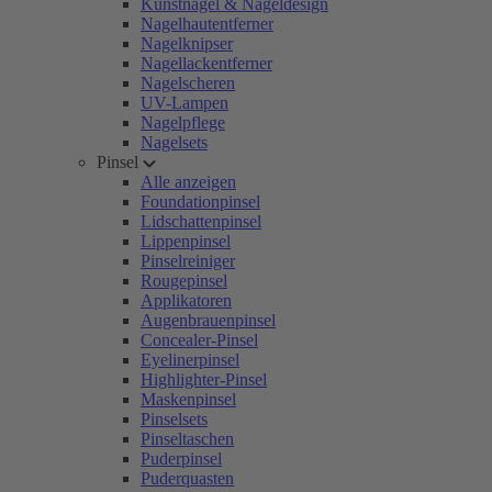
Kunstnägel & Nageldesign
Nagelhautentferner
Nagelknipser
Nagellackentferner
Nagelscheren
UV-Lampen
Nagelpflege
Nagelsets
Pinsel
Alle anzeigen
Foundationpinsel
Lidschattenpinsel
Lippenpinsel
Pinselreiniger
Rougepinsel
Applikatoren
Augenbrauenpinsel
Concealer-Pinsel
Eyelinerpinsel
Highlighter-Pinsel
Maskenpinsel
Pinselsets
Pinseltaschen
Puderpinsel
Puderquasten