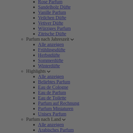
Rose Parfum
Sandelholz Düfte
Vanille Parfum
Veilchen Düfte
Vetiver Düfte
Würziges Parfum
Zitrische Düfte
Parfum nach Jahreszeit
Alle anzeigen
Frühlingsdüfte
Herbstdüfte
Sommerdüfte
Winterdüfte
Highlights
Alle anzeigen
Beliebtes Parfum
Eau de Cologne
Eau de Parfum
Eau de Toilette
Parfum auf Rechnung
Parfum Miniaturen
Unisex Parfum
Parfum nach Land
Alle anzeigen
Arabisches Parfum