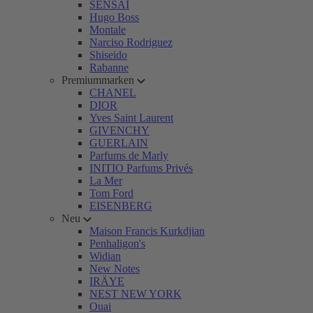
SENSAI
Hugo Boss
Montale
Narciso Rodriguez
Shiseido
Rabanne
Premiummarken
CHANEL
DIOR
Yves Saint Laurent
GIVENCHY
GUERLAIN
Parfums de Marly
INITIO Parfums Privés
La Mer
Tom Ford
EISENBERG
Neu
Maison Francis Kurkdjian
Penhaligon's
Widian
New Notes
IRÄYE
NEST NEW YORK
Ouai