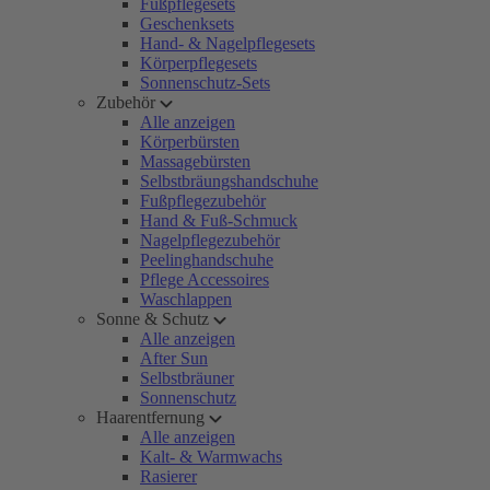
Fußpflegesets
Geschenksets
Hand- & Nagelpflegesets
Körperpflegesets
Sonnenschutz-Sets
Zubehör
Alle anzeigen
Körperbürsten
Massagebürsten
Selbstbräungshandschuhe
Fußpflegezubehör
Hand & Fuß-Schmuck
Nagelpflegezubehör
Peelinghandschuhe
Pflege Accessoires
Waschlappen
Sonne & Schutz
Alle anzeigen
After Sun
Selbstbräuner
Sonnenschutz
Haarentfernung
Alle anzeigen
Kalt- & Warmwachs
Rasierer