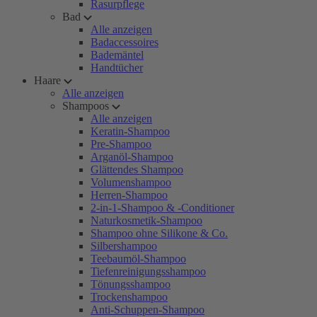
Rasurpflege
Bad
Alle anzeigen
Badaccessoires
Bademäntel
Handtücher
Haare
Alle anzeigen
Shampoos
Alle anzeigen
Keratin-Shampoo
Pre-Shampoo
Arganöl-Shampoo
Glättendes Shampoo
Volumenshampoo
Herren-Shampoo
2-in-1-Shampoo & -Conditioner
Naturkosmetik-Shampoo
Shampoo ohne Silikone & Co.
Silbershampoo
Teebaumöl-Shampoo
Tiefenreinigungsshampoo
Tönungsshampoo
Trockenshampoo
Anti-Schuppen-Shampoo