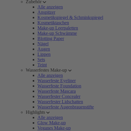
Zubehör
Alle anzeigen
Anspitzer
Kosmetikspiegel & Schminkspiegel
Kosmetiktaschen
Make-up Leerpaletten
Make-up Schwämme
Blotting Paper
Nägel
Augen
Lippen
Sets
Teint
Wasserfestes Make-up
Alle anzeigen
Wasserfeste Eyeliner
Wasserfeste Foundation
Wasserfeste Mascara
Wasserfester Concealer
Wasserfester Lidschatten
Wasserfeste Augenbrauenstifte
Highlights
Alle anzeigen
Glow Make-up
Veganes Make-up