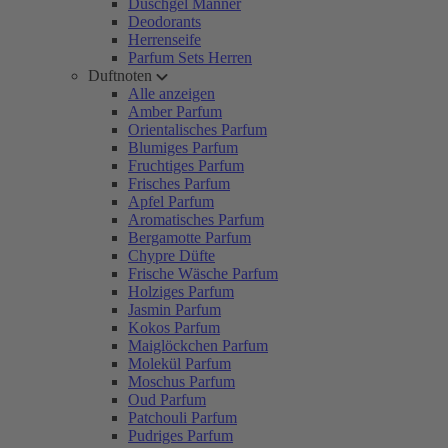
Duschgel Männer
Deodorants
Herrenseife
Parfum Sets Herren
Duftnoten
Alle anzeigen
Amber Parfum
Orientalisches Parfum
Blumiges Parfum
Fruchtiges Parfum
Frisches Parfum
Apfel Parfum
Aromatisches Parfum
Bergamotte Parfum
Chypre Düfte
Frische Wäsche Parfum
Holziges Parfum
Jasmin Parfum
Kokos Parfum
Maiglöckchen Parfum
Molekül Parfum
Moschus Parfum
Oud Parfum
Patchouli Parfum
Pudriges Parfum