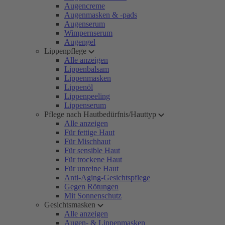
Augencreme
Augenmasken & -pads
Augenserum
Wimpernserum
Augengel
Lippenpflege
Alle anzeigen
Lippenbalsam
Lippenmasken
Lippenöl
Lippenpeeling
Lippenserum
Pflege nach Hautbedürfnis/Hauttyp
Alle anzeigen
Für fettige Haut
Für Mischhaut
Für sensible Haut
Für trockene Haut
Für unreine Haut
Anti-Aging-Gesichtspflege
Gegen Rötungen
Mit Sonnenschutz
Gesichtsmasken
Alle anzeigen
Augen- & Lippenmasken