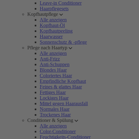
Leave-in Conditioner
Haarpflegesets
Kopfhautpflege
Alle anzeigen
Kopfhaut-Öl
Kopfhautpeeling
Haarwasser
Sonnenschutz & -pflege
Pflege nach Haartyp
Alle anzeigen
Anti-Frizz
Anti-Schuppen
Blondes Haar
Coloriertes Haar
Empfindliche Kopfhaut
Feines & glattes Haar
Fettiges Haar
Lockiges Haar
Mittel gegen Haarausfall
Normales Haar
Trockenes Haar
Conditioner & Spülung
Alle anzeigen
Color-Conditioner
Feuchtigkeits-Conditioner