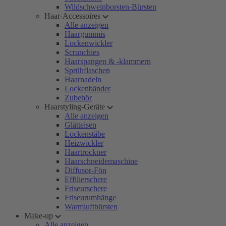
Wildschweinborsten-Bürsten
Haar-Accessoires
Alle anzeigen
Haargummis
Lockenwickler
Scrunchies
Haarspangen & -klammern
Sprühflaschen
Haarnadeln
Lockenbänder
Zubehör
Haarstyling-Geräte
Alle anzeigen
Glätteisen
Lockenstäbe
Heizwickler
Haartrockner
Haarschneidemaschine
Diffusor-Fön
Effilierschere
Friseurschere
Friseurumhänge
Warmluftbürsten
Make-up
Alle anzeigen