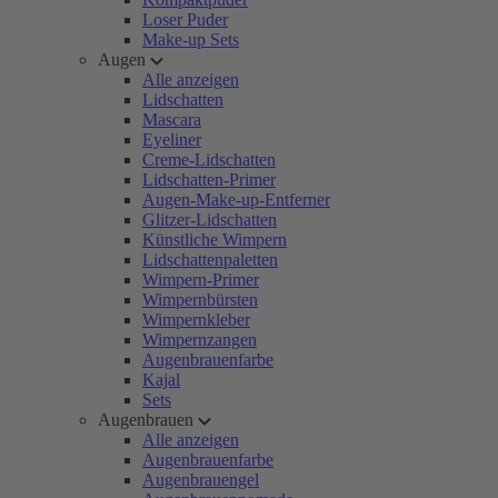
Loser Puder
Make-up Sets
Augen
Alle anzeigen
Lidschatten
Mascara
Eyeliner
Creme-Lidschatten
Lidschatten-Primer
Augen-Make-up-Entferner
Glitzer-Lidschatten
Künstliche Wimpern
Lidschattenpaletten
Wimpern-Primer
Wimpernbürsten
Wimpernkleber
Wimpernzangen
Augenbrauenfarbe
Kajal
Sets
Augenbrauen
Alle anzeigen
Augenbrauenfarbe
Augenbrauengel