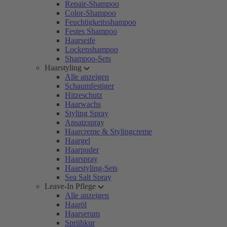
Repair-Shampoo
Color-Shampoo
Feuchtigkeitsshampoo
Festes Shampoo
Haarseife
Lockenshampoo
Shampoo-Sets
Haarstyling
Alle anzeigen
Schaumfestiger
Hitzeschutz
Haarwachs
Styling Spray
Ansatzspray
Haarcreme & Stylingcreme
Haargel
Haarpuder
Haarspray
Haarstyling-Sets
Sea Salt Spray
Leave-In Pflege
Alle anzeigen
Haaröl
Haarserum
Sprühkur