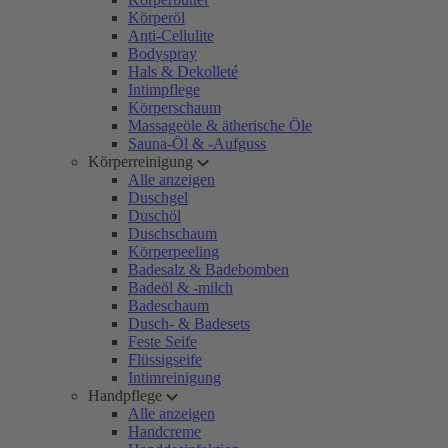
Körperöl
Anti-Cellulite
Bodyspray
Hals & Dekolleté
Intimpflege
Körperschaum
Massageöle & ätherische Öle
Sauna-Öl & -Aufguss
Körperreinigung
Alle anzeigen
Duschgel
Duschöl
Duschschaum
Körperpeeling
Badesalz & Badebomben
Badeöl & -milch
Badeschaum
Dusch- & Badesets
Feste Seife
Flüssigseife
Intimreinigung
Handpflege
Alle anzeigen
Handcreme