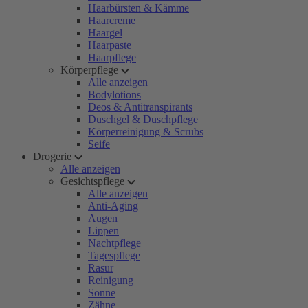
Haarbürsten & Kämme
Haarcreme
Haargel
Haarpaste
Haarpflege
Körperpflege
Alle anzeigen
Bodylotions
Deos & Antitranspirants
Duschgel & Duschpflege
Körperreinigung & Scrubs
Seife
Drogerie
Alle anzeigen
Gesichtspflege
Alle anzeigen
Anti-Aging
Augen
Lippen
Nachtpflege
Tagespflege
Rasur
Reinigung
Sonne
Zähne