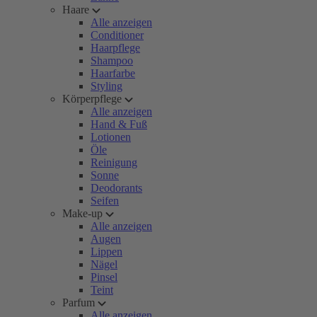
Haare
Alle anzeigen
Conditioner
Haarpflege
Shampoo
Haarfarbe
Styling
Körperpflege
Alle anzeigen
Hand & Fuß
Lotionen
Öle
Reinigung
Sonne
Deodorants
Seifen
Make-up
Alle anzeigen
Augen
Lippen
Nägel
Pinsel
Teint
Parfum
Alle anzeigen