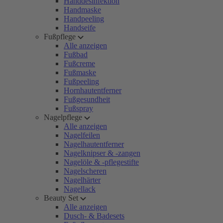
Handdesinfektion
Handmaske
Handpeeling
Handseife
Fußpflege
Alle anzeigen
Fußbad
Fußcreme
Fußmaske
Fußpeeling
Hornhautentferner
Fußgesundheit
Fußspray
Nagelpflege
Alle anzeigen
Nagelfeilen
Nagelhautentferner
Nagelknipser & -zangen
Nagelöle & -pflegestifte
Nagelscheren
Nagelhärter
Nagellack
Beauty Set
Alle anzeigen
Dusch- & Badesets