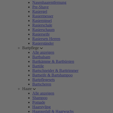
Nasenhaarentfernung
Pre-Shave
Rasiergel
Rasiermesser
Rasierpinsel
Rasierschale
Rasierschaum
Rasierseife
Rasiersets Herren
Rasierständer
Bartpflege
Alle anzeigen
Bartbalsam
Bartkämme & Bartbürsten
Bartöle
Bartschneider & Barttrimmer
Bartseife & Bartshampoo
Bartpflegesets
Bartscheren
Haare
Alle anzeigen
Shampoo
Pomade
Haarstyling
Haarausfall & Haarwuchs