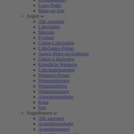
Loser Puder
Make-up Sets
Augen
Alle anzeigen
Lidschatten
Mascara
Eyeliner
Creme-Lidschatten
Lidschatten-Primer
Augen-Make-up-Entferner
Glitzer-Lidschatten
Künstliche Wimpern
Lidschattenpaletten
Wimpern-Primer
Wimpernbürsten
Wimpernkleber
Wimpernzangen
Augenbrauenfarbe
Kajal
Sets
Augenbrauen
Alle anzeigen
Augenbrauenfarbe
Augenbrauengel