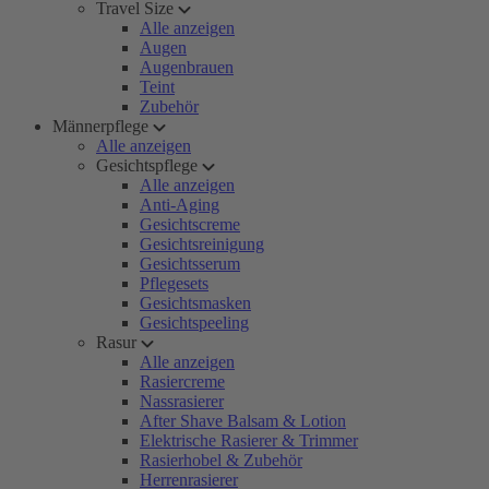
Travel Size
Alle anzeigen
Augen
Augenbrauen
Teint
Zubehör
Männerpflege
Alle anzeigen
Gesichtspflege
Alle anzeigen
Anti-Aging
Gesichtscreme
Gesichtsreinigung
Gesichtsserum
Pflegesets
Gesichtsmasken
Gesichtspeeling
Rasur
Alle anzeigen
Rasiercreme
Nassrasierer
After Shave Balsam & Lotion
Elektrische Rasierer & Trimmer
Rasierhobel & Zubehör
Herrenrasierer