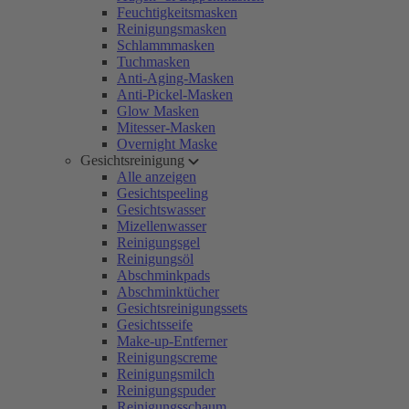
Feuchtigkeitsmasken
Reinigungsmasken
Schlammmasken
Tuchmasken
Anti-Aging-Masken
Anti-Pickel-Masken
Glow Masken
Mitesser-Masken
Overnight Maske
Gesichtsreinigung
Alle anzeigen
Gesichtspeeling
Gesichtswasser
Mizellenwasser
Reinigungsgel
Reinigungsöl
Abschminkpads
Abschminktücher
Gesichtsreinigungssets
Gesichtsseife
Make-up-Entferner
Reinigungscreme
Reinigungsmilch
Reinigungspuder
Reinigungsschaum