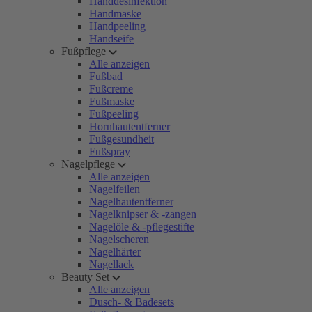
Handdesinfektion
Handmaske
Handpeeling
Handseife
Fußpflege
Alle anzeigen
Fußbad
Fußcreme
Fußmaske
Fußpeeling
Hornhautentferner
Fußgesundheit
Fußspray
Nagelpflege
Alle anzeigen
Nagelfeilen
Nagelhautentferner
Nagelknipser & -zangen
Nagelöle & -pflegestifte
Nagelscheren
Nagelhärter
Nagellack
Beauty Set
Alle anzeigen
Dusch- & Badesets