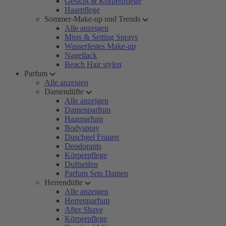
Gesicht & Körperpflege
Haarpflege
Sommer-Make-up und Trends
Alle anzeigen
Mists & Setting Sprays
Wasserfestes Make-up
Nagellack
Beach Hair stylen
Parfum
Alle anzeigen
Damendüfte
Alle anzeigen
Damenparfum
Haarparfum
Bodyspray
Duschgel Frauen
Deodorants
Körperpflege
Duftseifen
Parfum Sets Damen
Herrendüfte
Alle anzeigen
Herrenparfum
After Shave
Körperpflege