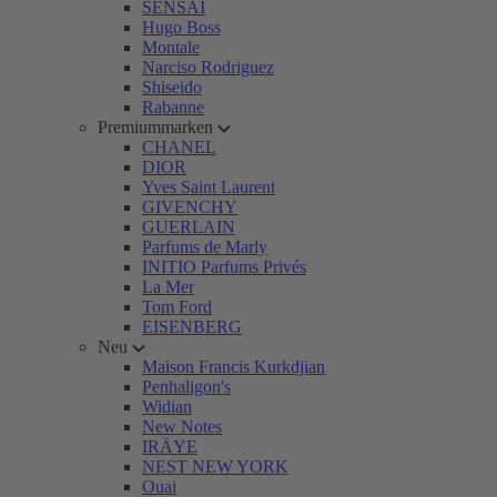
SENSAI
Hugo Boss
Montale
Narciso Rodriguez
Shiseido
Rabanne
Premiummarken
CHANEL
DIOR
Yves Saint Laurent
GIVENCHY
GUERLAIN
Parfums de Marly
INITIO Parfums Privés
La Mer
Tom Ford
EISENBERG
Neu
Maison Francis Kurkdjian
Penhaligon's
Widian
New Notes
IRÄYE
NEST NEW YORK
Ouai