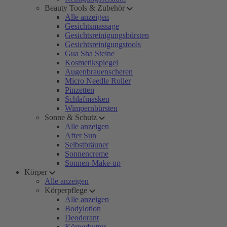
Beauty Tools & Zubehör
Alle anzeigen
Gesichtsmassage
Gesichtsreinigungsbürsten
Gesichtsreinigungstools
Gua Sha Steine
Kosmetikspiegel
Augenbrauenscheren
Micro Needle Roller
Pinzetten
Schlafmasken
Wimpernbürsten
Sonne & Schutz
Alle anzeigen
After Sun
Selbstbräuner
Sonnencreme
Sonnen-Make-up
Körper
Alle anzeigen
Körperpflege
Alle anzeigen
Bodylotion
Deodorant
Körperbutter