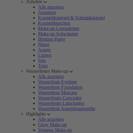
Zubehör
Alle anzeigen
Anspitzer
Kosmetikspiegel & Schminkspiegel
Kosmetiktaschen
Make-up Leerpaletten
Make-up Schwämme
Blotting Paper
Nägel
Augen
Lippen
Sets
Teint
Wasserfestes Make-up
Alle anzeigen
Wasserfeste Eyeliner
Wasserfeste Foundation
Wasserfeste Mascara
Wasserfester Concealer
Wasserfester Lidschatten
Wasserfeste Augenbrauenstifte
Highlights
Alle anzeigen
Glow Make-up
Veganes Make-up