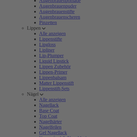
Augenbrauenpomade
Augenbrauenpuder
Augenbrauenstifte
Augenbrauenscheren
Pinzetten
Lippen
Alle anzeigen
Lippenstifte
Lipgloss
Lipliner
Lip-Plumper
Liquid Lipstick
Lippen Zubehör
Lippen-Primer
Lippenbalsam
Matter Lippenstift
Lippenstift-Sets
Nägel
Alle anzeigen
Nagellack
Base Coat
Top Coat
Nagelhärter
Nagelfeilen
Gel Nagellack