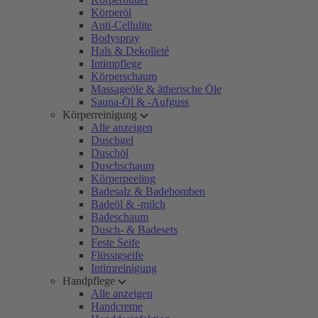
Körperöl
Anti-Cellulite
Bodyspray
Hals & Dekolleté
Intimpflege
Körperschaum
Massageöle & ätherische Öle
Sauna-Öl & -Aufguss
Körperreinigung
Alle anzeigen
Duschgel
Duschöl
Duschschaum
Körperpeeling
Badesalz & Badebomben
Badeöl & -milch
Badeschaum
Dusch- & Badesets
Feste Seife
Flüssigseife
Intimreinigung
Handpflege
Alle anzeigen
Handcreme