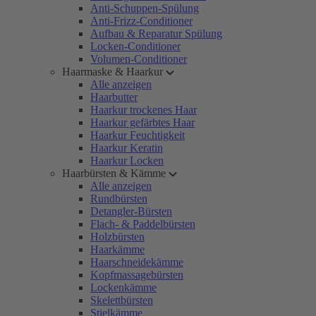
Anti-Schuppen-Spülung
Anti-Frizz-Conditioner
Aufbau & Reparatur Spülung
Locken-Conditioner
Volumen-Conditioner
Haarmaske & Haarkur
Alle anzeigen
Haarbutter
Haarkur trockenes Haar
Haarkur gefärbtes Haar
Haarkur Feuchtigkeit
Haarkur Keratin
Haarkur Locken
Haarbürsten & Kämme
Alle anzeigen
Rundbürsten
Detangler-Bürsten
Flach- & Paddelbürsten
Holzbürsten
Haarkämme
Haarschneidekämme
Kopfmassagebürsten
Lockenkämme
Skelettbürsten
Stielkämme