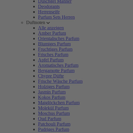
Duschgel Männer
Deodorants
Herrenseife
Parfum Sets Herren
Duftnoten
Alle anzeigen
Amber Parfum
Orientalisches Parfum
Blumiges Parfum
Fruchtiges Parfum
Frisches Parfum
Apfel Parfum
Aromatisches Parfum
Bergamotte Parfum
Chypre Düfte
Frische Wäsche Parfum
Holziges Parfum
Jasmin Parfum
Kokos Parfum
Maiglöckchen Parfum
Molekül Parfum
Moschus Parfum
Oud Parfum
Patchouli Parfum
Pudriges Parfum