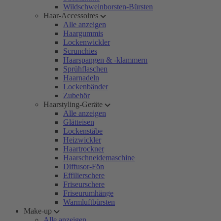
Wildschweinborsten-Bürsten
Haar-Accessoires
Alle anzeigen
Haargummis
Lockenwickler
Scrunchies
Haarspangen & -klammern
Sprühflaschen
Haarnadeln
Lockenbänder
Zubehör
Haarstyling-Geräte
Alle anzeigen
Glätteisen
Lockenstäbe
Heizwickler
Haartrockner
Haarschneidemaschine
Diffusor-Fön
Effilierschere
Friseurschere
Friseurumhänge
Warmluftbürsten
Make-up
Alle anzeigen