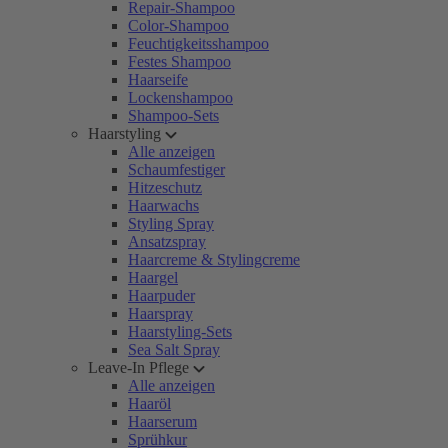
Repair-Shampoo
Color-Shampoo
Feuchtigkeitsshampoo
Festes Shampoo
Haarseife
Lockenshampoo
Shampoo-Sets
Haarstyling
Alle anzeigen
Schaumfestiger
Hitzeschutz
Haarwachs
Styling Spray
Ansatzspray
Haarcreme & Stylingcreme
Haargel
Haarpuder
Haarspray
Haarstyling-Sets
Sea Salt Spray
Leave-In Pflege
Alle anzeigen
Haaröl
Haarserum
Sprühkur