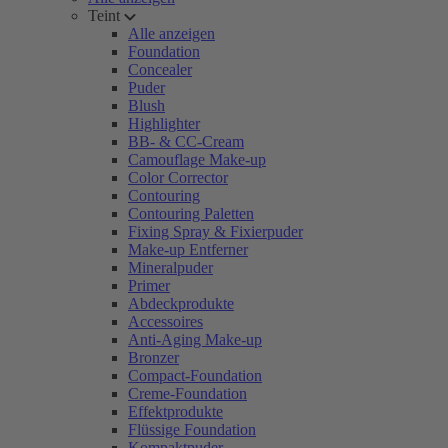
Teint
Alle anzeigen
Foundation
Concealer
Puder
Blush
Highlighter
BB- & CC-Cream
Camouflage Make-up
Color Corrector
Contouring
Contouring Paletten
Fixing Spray & Fixierpuder
Make-up Entferner
Mineralpuder
Primer
Abdeckprodukte
Accessoires
Anti-Aging Make-up
Bronzer
Compact-Foundation
Creme-Foundation
Effektprodukte
Flüssige Foundation
Kompaktpuder