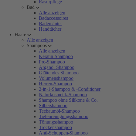
Rasurpflege
Bad
Alle anzeigen
Badaccessoires
Bademäntel
Handtücher
Haare
Alle anzeigen
Shampoos
Alle anzeigen
Keratin-Shampoo
Pre-Shampoo
Arganöl-Shampoo
Glättendes Shampoo
Volumenshampoo
Herren-Shampoo
2-in-1-Shampoo & -Conditioner
Naturkosmetik-Shampoo
Shampoo ohne Silikone & Co.
Silbershampoo
Teebaumöl-Shampoo
Tiefenreinigungsshampoo
Tönungsshampoo
Trockenshampoo
Anti-Schuppen-Shampoo