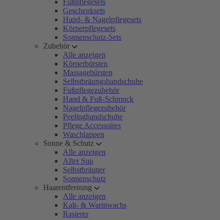
Fußpflegesets
Geschenksets
Hand- & Nagelpflegesets
Körperpflegesets
Sonnenschutz-Sets
Zubehör
Alle anzeigen
Körperbürsten
Massagebürsten
Selbstbräungshandschuhe
Fußpflegezubehör
Hand & Fuß-Schmuck
Nagelpflegezubehör
Peelinghandschuhe
Pflege Accessoires
Waschlappen
Sonne & Schutz
Alle anzeigen
After Sun
Selbstbräuner
Sonnenschutz
Haarentfernung
Alle anzeigen
Kalt- & Warmwachs
Rasierer