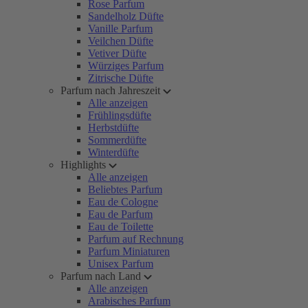
Rose Parfum
Sandelholz Düfte
Vanille Parfum
Veilchen Düfte
Vetiver Düfte
Würziges Parfum
Zitrische Düfte
Parfum nach Jahreszeit
Alle anzeigen
Frühlingsdüfte
Herbstdüfte
Sommerdüfte
Winterdüfte
Highlights
Alle anzeigen
Beliebtes Parfum
Eau de Cologne
Eau de Parfum
Eau de Toilette
Parfum auf Rechnung
Parfum Miniaturen
Unisex Parfum
Parfum nach Land
Alle anzeigen
Arabisches Parfum