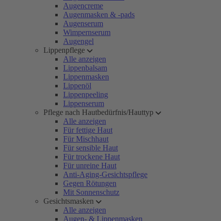
Augencreme
Augenmasken & -pads
Augenserum
Wimpernserum
Augengel
Lippenpflege
Alle anzeigen
Lippenbalsam
Lippenmasken
Lippenöl
Lippenpeeling
Lippenserum
Pflege nach Hautbedürfnis/Hauttyp
Alle anzeigen
Für fettige Haut
Für Mischhaut
Für sensible Haut
Für trockene Haut
Für unreine Haut
Anti-Aging-Gesichtspflege
Gegen Rötungen
Mit Sonnenschutz
Gesichtsmasken
Alle anzeigen
Augen- & Lippenmasken