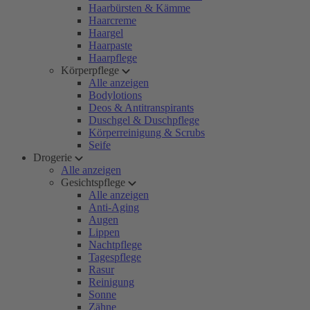
Haarbürsten & Kämme
Haarcreme
Haargel
Haarpaste
Haarpflege
Körperpflege
Alle anzeigen
Bodylotions
Deos & Antitranspirants
Duschgel & Duschpflege
Körperreinigung & Scrubs
Seife
Drogerie
Alle anzeigen
Gesichtspflege
Alle anzeigen
Anti-Aging
Augen
Lippen
Nachtpflege
Tagespflege
Rasur
Reinigung
Sonne
Zähne