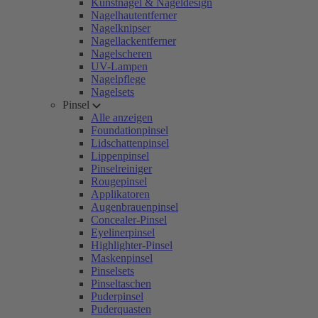
Kunstnägel & Nageldesign
Nagelhautentferner
Nagelknipser
Nagellackentferner
Nagelscheren
UV-Lampen
Nagelpflege
Nagelsets
Pinsel
Alle anzeigen
Foundationpinsel
Lidschattenpinsel
Lippenpinsel
Pinselreiniger
Rougepinsel
Applikatoren
Augenbrauenpinsel
Concealer-Pinsel
Eyelinerpinsel
Highlighter-Pinsel
Maskenpinsel
Pinselsets
Pinseltaschen
Puderpinsel
Puderquasten