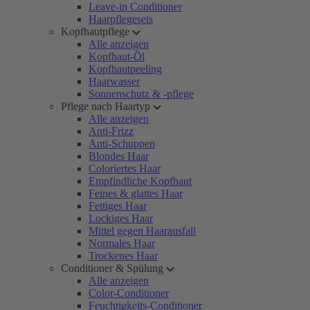
Leave-in Conditioner
Haarpflegesets
Kopfhautpflege
Alle anzeigen
Kopfhaut-Öl
Kopfhautpeeling
Haarwasser
Sonnenschutz & -pflege
Pflege nach Haartyp
Alle anzeigen
Anti-Frizz
Anti-Schuppen
Blondes Haar
Coloriertes Haar
Empfindliche Kopfhaut
Feines & glattes Haar
Fettiges Haar
Lockiges Haar
Mittel gegen Haarausfall
Normales Haar
Trockenes Haar
Conditioner & Spülung
Alle anzeigen
Color-Conditioner
Feuchtigkeits-Conditioner