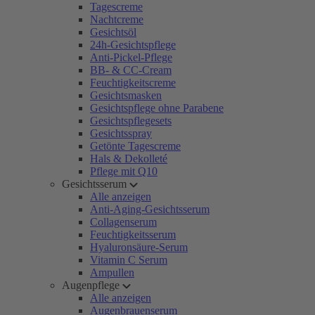
Tagescreme
Nachtcreme
Gesichtsöl
24h-Gesichtspflege
Anti-Pickel-Pflege
BB- & CC-Cream
Feuchtigkeitscreme
Gesichtsmasken
Gesichtspflege ohne Parabene
Gesichtspflegesets
Gesichtsspray
Getönte Tagescreme
Hals & Dekolleté
Pflege mit Q10
Gesichtsserum
Alle anzeigen
Anti-Aging-Gesichtsserum
Collagenserum
Feuchtigkeitsserum
Hyaluronsäure-Serum
Vitamin C Serum
Ampullen
Augenpflege
Alle anzeigen
Augenbrauenserum