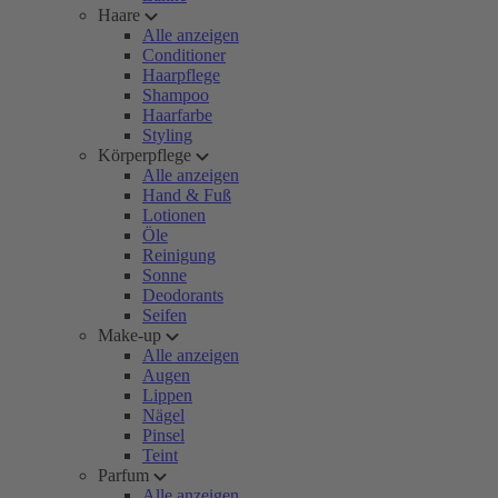
Haare
Alle anzeigen
Conditioner
Haarpflege
Shampoo
Haarfarbe
Styling
Körperpflege
Alle anzeigen
Hand & Fuß
Lotionen
Öle
Reinigung
Sonne
Deodorants
Seifen
Make-up
Alle anzeigen
Augen
Lippen
Nägel
Pinsel
Teint
Parfum
Alle anzeigen