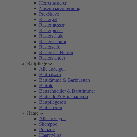
Herrenrasierer
Nasenhaarentfernung
Pre-Shave
Rasiergel
Rasiermesser
Rasierpinsel
Rasierschale
Rasierschaum
Rasierseife
Rasiersets Herren
Rasierständer
Bartpflege
Alle anzeigen
Bartbalsam
Bartkämme & Bartbürsten
Bartöle
Bartschneider & Barttrimmer
Bartseife & Bartshampoo
Bartpflegesets
Bartscheren
Haare
Alle anzeigen
Shampoo
Pomade
Haarstyling