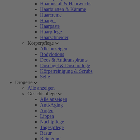
Haarausfall & Haarwuchs
Haarbürsten & Kämme
Haarcreme
Haargel
Haarpaste
Haarpflege
Haarschneider
Körperpflege
Alle anzeigen
Bodylotions
Deos & Antitranspirants
Duschgel & Duschpflege
Körperreinigung & Scrubs
Seife
Drogerie
Alle anzeigen
Gesichtspflege
Alle anzeigen
Anti-Aging
Augen
Lippen
Nachtpflege
Tagespflege
Rasur
Reinigung