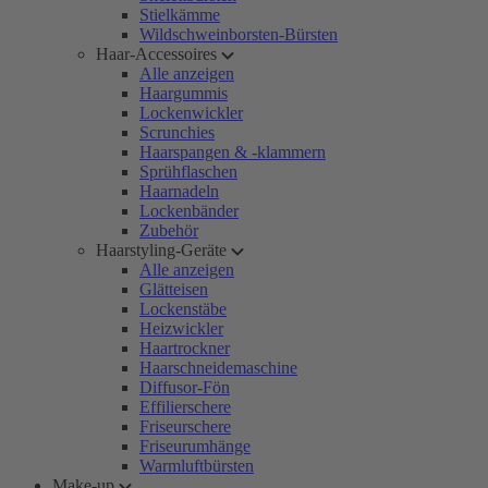
Stielkämme
Wildschweinborsten-Bürsten
Haar-Accessoires
Alle anzeigen
Haargummis
Lockenwickler
Scrunchies
Haarspangen & -klammern
Sprühflaschen
Haarnadeln
Lockenbänder
Zubehör
Haarstyling-Geräte
Alle anzeigen
Glätteisen
Lockenstäbe
Heizwickler
Haartrockner
Haarschneidemaschine
Diffusor-Fön
Effilierschere
Friseurschere
Friseurumhänge
Warmluftbürsten
Make-up