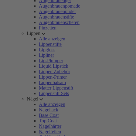
Augenbrauengel
Augenbrauenpomade
Augenbrauenpuder
Augenbrauenstifte
Augenbrauenscheren
Pinzetten
Lippen
Alle anzeigen
Lippenstifte
Lipgloss
Lipliner
Lip-Plumper
Liquid Lipstick
Lippen Zubehör
Lippen-Primer
Lippenbalsam
Matter Lippenstift
Lippenstift-Sets
Nägel
Alle anzeigen
Nagellack
Base Coat
Top Coat
Nagelhärter
Nagelfeilen