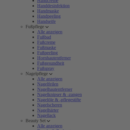
Handcreme
Handdesinfektion
Handmaske
Handpeeling
Handseife
Fußpflege
Alle anzeigen
Fußbad
Fußcreme
Fußmaske
Fußpeeling
Hornhautentferner
Fußgesundheit
Fußspray
Nagelpflege
Alle anzeigen
Nagelfeilen
Nagelhautentferner
Nagelknipser & -zangen
Nagelöle & -pflegestifte
Nagelscheren
Nagelhärter
Nagellack
Beauty Set
Alle anzeigen