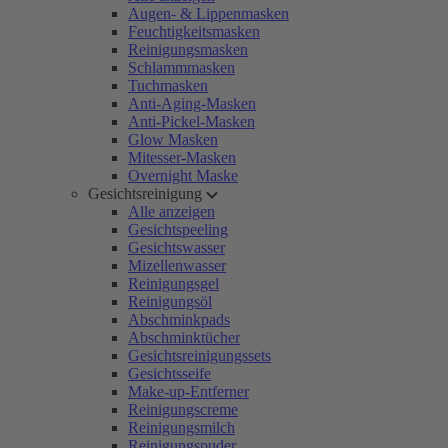
Augen- & Lippenmasken
Feuchtigkeitsmasken
Reinigungsmasken
Schlammmasken
Tuchmasken
Anti-Aging-Masken
Anti-Pickel-Masken
Glow Masken
Mitesser-Masken
Overnight Maske
Gesichtsreinigung
Alle anzeigen
Gesichtspeeling
Gesichtswasser
Mizellenwasser
Reinigungsgel
Reinigungsöl
Abschminkpads
Abschminktücher
Gesichtsreinigungssets
Gesichtsseife
Make-up-Entferner
Reinigungscreme
Reinigungsmilch
Reinigungspuder