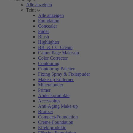
Alle anzeigen
Teint
Alle anzeigen
Foundation
Concealer
Puder
Blush
Highlighter
BB- & CC-Cream
Camouflage Make-up
Color Corrector
Contouring
Contouring Paletten
Fixing Spray & Fixierpuder
Make-up Entferner
Mineralpuder
Primer
Abdeckprodukte
Accessoires
Anti-Aging Make-up
Bronzer
Compact-Foundation
Creme-Foundation
Effektprodukte
Flüssige Foundation