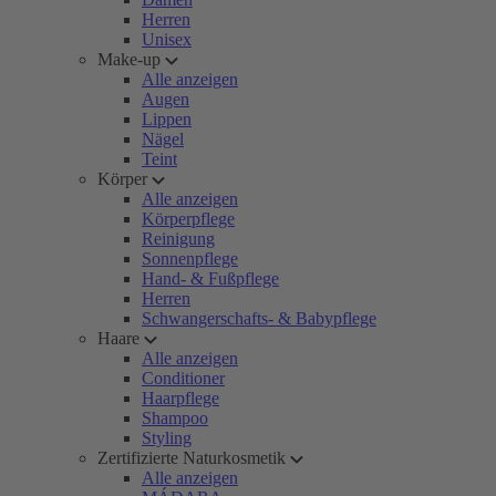
Herren
Unisex
Make-up
Alle anzeigen
Augen
Lippen
Nägel
Teint
Körper
Alle anzeigen
Körperpflege
Reinigung
Sonnenpflege
Hand- & Fußpflege
Herren
Schwangerschafts- & Babypflege
Haare
Alle anzeigen
Conditioner
Haarpflege
Shampoo
Styling
Zertifizierte Naturkosmetik
Alle anzeigen