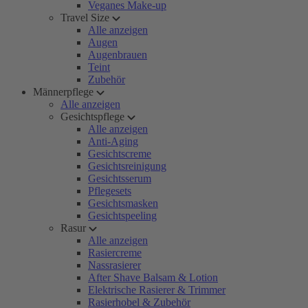
Veganes Make-up
Travel Size
Alle anzeigen
Augen
Augenbrauen
Teint
Zubehör
Männerpflege
Alle anzeigen
Gesichtspflege
Alle anzeigen
Anti-Aging
Gesichtscreme
Gesichtsreinigung
Gesichtsserum
Pflegesets
Gesichtsmasken
Gesichtspeeling
Rasur
Alle anzeigen
Rasiercreme
Nassrasierer
After Shave Balsam & Lotion
Elektrische Rasierer & Trimmer
Rasierhobel & Zubehör