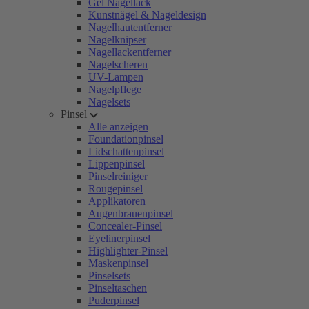
Gel Nagellack
Kunstnägel & Nageldesign
Nagelhautentferner
Nagelknipser
Nagellackentferner
Nagelscheren
UV-Lampen
Nagelpflege
Nagelsets
Pinsel
Alle anzeigen
Foundationpinsel
Lidschattenpinsel
Lippenpinsel
Pinselreiniger
Rougepinsel
Applikatoren
Augenbrauenpinsel
Concealer-Pinsel
Eyelinerpinsel
Highlighter-Pinsel
Maskenpinsel
Pinselsets
Pinseltaschen
Puderpinsel