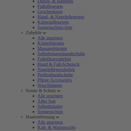
Dusch- & Badesets
Fußpflegesets
Geschenksets
Hand- & Nagelpflegesets
Körperpflegesets
Sonnenschutz-Sets
Zubehör
Alle anzeigen
Körperbürsten
Massagebürsten
Selbstbräungshandschuhe
Fußpflegezubehör
Hand & Fuß-Schmuck
Nagelpflegezubehör
Peelinghandschuhe
Pflege Accessoires
Waschlappen
Sonne & Schutz
Alle anzeigen
After Sun
Selbstbräuner
Sonnenschutz
Haarentfernung
Alle anzeigen
Kalt- & Warmwachs