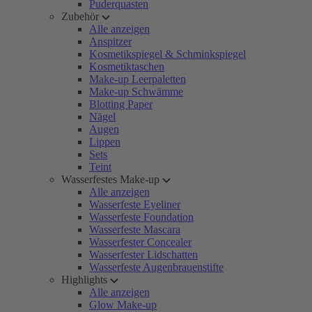
Puderquasten
Zubehör
Alle anzeigen
Anspitzer
Kosmetikspiegel & Schminkspiegel
Kosmetiktaschen
Make-up Leerpaletten
Make-up Schwämme
Blotting Paper
Nägel
Augen
Lippen
Sets
Teint
Wasserfestes Make-up
Alle anzeigen
Wasserfeste Eyeliner
Wasserfeste Foundation
Wasserfeste Mascara
Wasserfester Concealer
Wasserfester Lidschatten
Wasserfeste Augenbrauenstifte
Highlights
Alle anzeigen
Glow Make-up