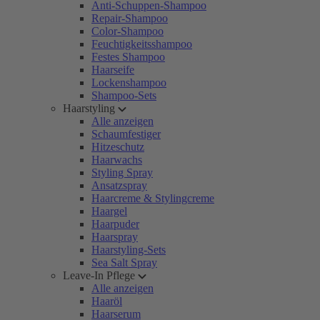
Anti-Schuppen-Shampoo
Repair-Shampoo
Color-Shampoo
Feuchtigkeitsshampoo
Festes Shampoo
Haarseife
Lockenshampoo
Shampoo-Sets
Haarstyling
Alle anzeigen
Schaumfestiger
Hitzeschutz
Haarwachs
Styling Spray
Ansatzspray
Haarcreme & Stylingcreme
Haargel
Haarpuder
Haarspray
Haarstyling-Sets
Sea Salt Spray
Leave-In Pflege
Alle anzeigen
Haaröl
Haarserum