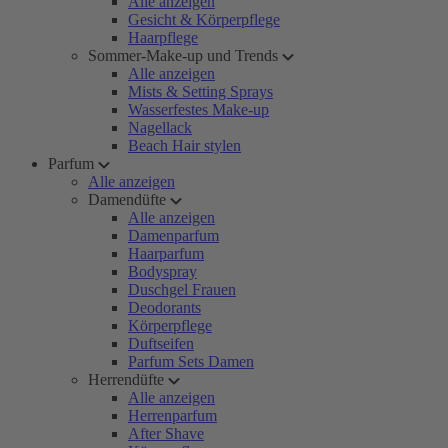
Alle anzeigen
Gesicht & Körperpflege
Haarpflege
Sommer-Make-up und Trends
Alle anzeigen
Mists & Setting Sprays
Wasserfestes Make-up
Nagellack
Beach Hair stylen
Parfum
Alle anzeigen
Damendüfte
Alle anzeigen
Damenparfum
Haarparfum
Bodyspray
Duschgel Frauen
Deodorants
Körperpflege
Duftseifen
Parfum Sets Damen
Herrendüfte
Alle anzeigen
Herrenparfum
After Shave