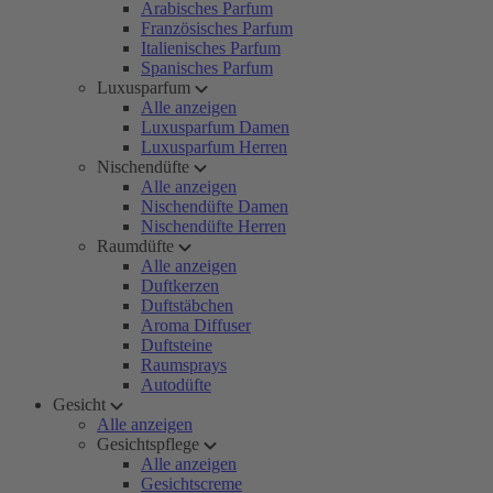
Arabisches Parfum
Französisches Parfum
Italienisches Parfum
Spanisches Parfum
Luxusparfum
Alle anzeigen
Luxusparfum Damen
Luxusparfum Herren
Nischendüfte
Alle anzeigen
Nischendüfte Damen
Nischendüfte Herren
Raumdüfte
Alle anzeigen
Duftkerzen
Duftstäbchen
Aroma Diffuser
Duftsteine
Raumsprays
Autodüfte
Gesicht
Alle anzeigen
Gesichtspflege
Alle anzeigen
Gesichtscreme