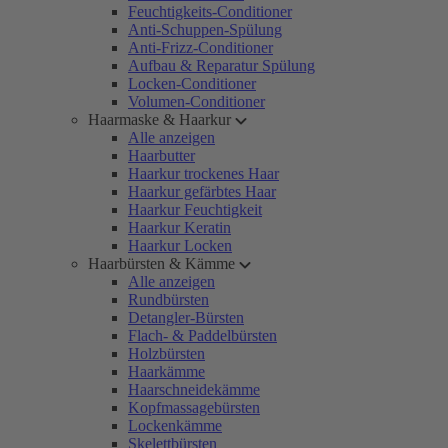
Feuchtigkeits-Conditioner
Anti-Schuppen-Spülung
Anti-Frizz-Conditioner
Aufbau & Reparatur Spülung
Locken-Conditioner
Volumen-Conditioner
Haarmaske & Haarkur
Alle anzeigen
Haarbutter
Haarkur trockenes Haar
Haarkur gefärbtes Haar
Haarkur Feuchtigkeit
Haarkur Keratin
Haarkur Locken
Haarbürsten & Kämme
Alle anzeigen
Rundbürsten
Detangler-Bürsten
Flach- & Paddelbürsten
Holzbürsten
Haarkämme
Haarschneidekämme
Kopfmassagebürsten
Lockenkämme
Skelettbürsten