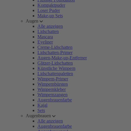
Kompaktpuder
Loser Puder
Make-up Sets
Augen
Alle anzeigen
Lidschatten
Mascara
Eyeliner
Creme-Lidschatten
Lidschatten-Primer
Augen-Make-up-Entferner
Glitzer-Lidschatten
Künstliche Wimpern
Lidschattenpaletten
Wimpern-Primer
Wimpernbürsten
Wimpernkleber
Wimpernzangen
Augenbrauenfarbe
Kajal
Sets
Augenbrauen
Alle anzeigen
Augenbrauenfarbe