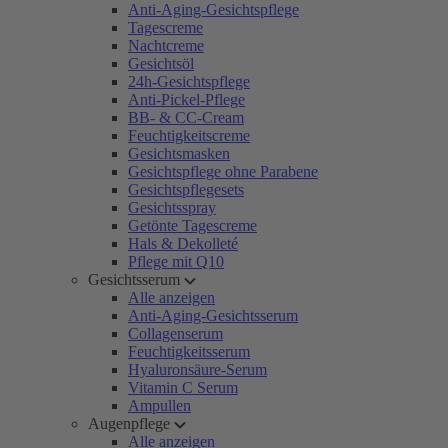
Anti-Aging-Gesichtspflege
Tagescreme
Nachtcreme
Gesichtsöl
24h-Gesichtspflege
Anti-Pickel-Pflege
BB- & CC-Cream
Feuchtigkeitscreme
Gesichtsmasken
Gesichtspflege ohne Parabene
Gesichtspflegesets
Gesichtsspray
Getönte Tagescreme
Hals & Dekolleté
Pflege mit Q10
Gesichtsserum
Alle anzeigen
Anti-Aging-Gesichtsserum
Collagenserum
Feuchtigkeitsserum
Hyaluronsäure-Serum
Vitamin C Serum
Ampullen
Augenpflege
Alle anzeigen