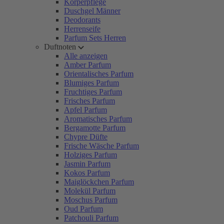
Körperpflege
Duschgel Männer
Deodorants
Herrenseife
Parfum Sets Herren
Duftnoten
Alle anzeigen
Amber Parfum
Orientalisches Parfum
Blumiges Parfum
Fruchtiges Parfum
Frisches Parfum
Apfel Parfum
Aromatisches Parfum
Bergamotte Parfum
Chypre Düfte
Frische Wäsche Parfum
Holziges Parfum
Jasmin Parfum
Kokos Parfum
Maiglöckchen Parfum
Molekül Parfum
Moschus Parfum
Oud Parfum
Patchouli Parfum