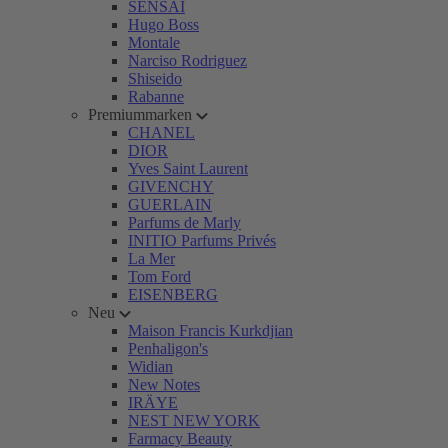
SENSAI
Hugo Boss
Montale
Narciso Rodriguez
Shiseido
Rabanne
Premiummarken
CHANEL
DIOR
Yves Saint Laurent
GIVENCHY
GUERLAIN
Parfums de Marly
INITIO Parfums Privés
La Mer
Tom Ford
EISENBERG
Neu
Maison Francis Kurkdjian
Penhaligon's
Widian
New Notes
IRÄYE
NEST NEW YORK
Farmacy Beauty