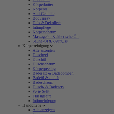
Körperbutter
Körperöl
Anti-Cellulite
Bodyspray
Hals & Dekolleté
Intimpflege
Körperschaum
Massageöle & ätherische Öle
Sauna-Öl & -Aufguss
Körperreinigung
Alle anzeigen
Duschgel
Duschöl
Duschschaum
Körperpeeling
Badesalz & Badebomben
Badeöl & -milch
Badeschaum
Dusch- & Badesets
Feste Seife
Flüssigseife
Intimreinigung
Handpflege
Alle anzeigen