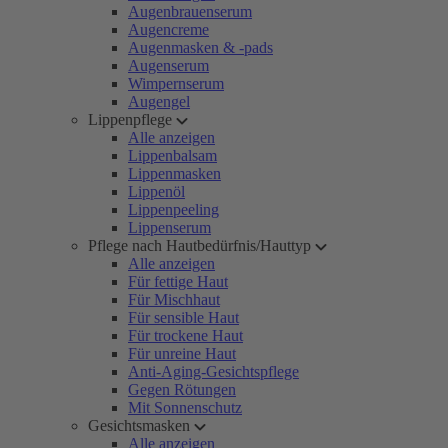
Augenbrauenserum
Augencreme
Augenmasken & -pads
Augenserum
Wimpernserum
Augengel
Lippenpflege
Alle anzeigen
Lippenbalsam
Lippenmasken
Lippenöl
Lippenpeeling
Lippenserum
Pflege nach Hautbedürfnis/Hauttyp
Alle anzeigen
Für fettige Haut
Für Mischhaut
Für sensible Haut
Für trockene Haut
Für unreine Haut
Anti-Aging-Gesichtspflege
Gegen Rötungen
Mit Sonnenschutz
Gesichtsmasken
Alle anzeigen