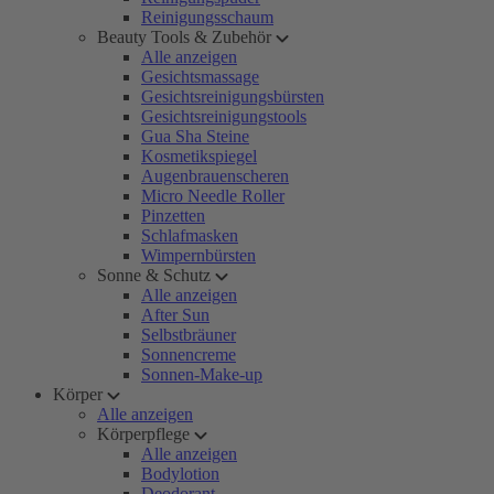
Reinigungsschaum
Beauty Tools & Zubehör
Alle anzeigen
Gesichtsmassage
Gesichtsreinigungsbürsten
Gesichtsreinigungstools
Gua Sha Steine
Kosmetikspiegel
Augenbrauenscheren
Micro Needle Roller
Pinzetten
Schlafmasken
Wimpernbürsten
Sonne & Schutz
Alle anzeigen
After Sun
Selbstbräuner
Sonnencreme
Sonnen-Make-up
Körper
Alle anzeigen
Körperpflege
Alle anzeigen
Bodylotion
Deodorant