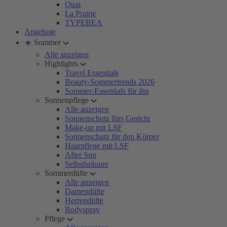
Ouai
La Prairie
TYPEBEA
Angebote
☀️ Sommer
Alle anzeigen
Highlights
Travel Essentials
Beauty-Sommertrends 2026
Sommer-Essentials für ihn
Sonnenpflege
Alle anzeigen
Sonnenschutz fürs Gesicht
Make-up mit LSF
Sonnenschutz für den Körper
Haarpflege mit LSF
After Sun
Selbstbräuner
Sommerdüfte
Alle anzeigen
Damendüfte
Herrendüfte
Bodyspray
Pflege