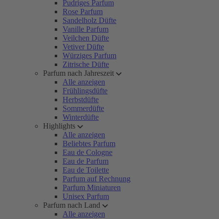
Pudriges Parfum
Rose Parfum
Sandelholz Düfte
Vanille Parfum
Veilchen Düfte
Vetiver Düfte
Würziges Parfum
Zitrische Düfte
Parfum nach Jahreszeit
Alle anzeigen
Frühlingsdüfte
Herbstdüfte
Sommerdüfte
Winterdüfte
Highlights
Alle anzeigen
Beliebtes Parfum
Eau de Cologne
Eau de Parfum
Eau de Toilette
Parfum auf Rechnung
Parfum Miniaturen
Unisex Parfum
Parfum nach Land
Alle anzeigen