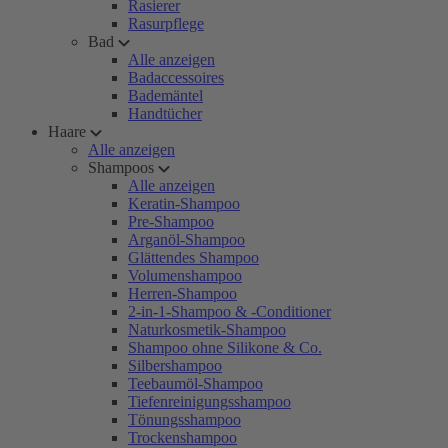
Rasierer
Rasurpflege
Bad
Alle anzeigen
Badaccessoires
Bademäntel
Handtücher
Haare
Alle anzeigen
Shampoos
Alle anzeigen
Keratin-Shampoo
Pre-Shampoo
Arganöl-Shampoo
Glättendes Shampoo
Volumenshampoo
Herren-Shampoo
2-in-1-Shampoo & -Conditioner
Naturkosmetik-Shampoo
Shampoo ohne Silikone & Co.
Silbershampoo
Teebaumöl-Shampoo
Tiefenreinigungsshampoo
Tönungsshampoo
Trockenshampoo