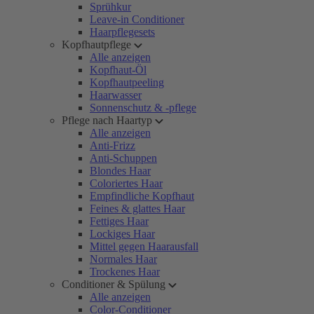
Sprühkur
Leave-in Conditioner
Haarpflegesets
Kopfhautpflege
Alle anzeigen
Kopfhaut-Öl
Kopfhautpeeling
Haarwasser
Sonnenschutz & -pflege
Pflege nach Haartyp
Alle anzeigen
Anti-Frizz
Anti-Schuppen
Blondes Haar
Coloriertes Haar
Empfindliche Kopfhaut
Feines & glattes Haar
Fettiges Haar
Lockiges Haar
Mittel gegen Haarausfall
Normales Haar
Trockenes Haar
Conditioner & Spülung
Alle anzeigen
Color-Conditioner