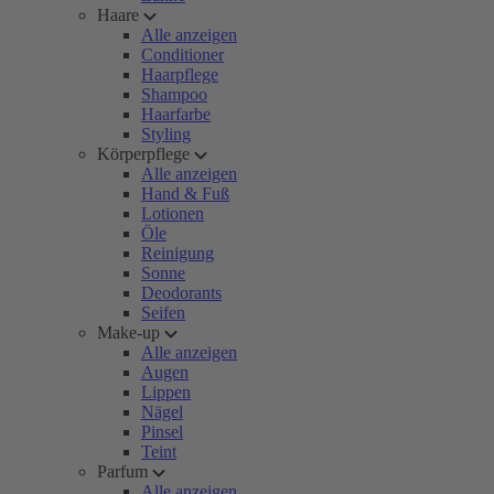
Haare
Alle anzeigen
Conditioner
Haarpflege
Shampoo
Haarfarbe
Styling
Körperpflege
Alle anzeigen
Hand & Fuß
Lotionen
Öle
Reinigung
Sonne
Deodorants
Seifen
Make-up
Alle anzeigen
Augen
Lippen
Nägel
Pinsel
Teint
Parfum
Alle anzeigen