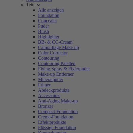
Teint
Alle anzeigen
Foundation
Concealer
Puder
Blush
Highlighter
BB- & CC-Cream
Camouflage Make-up
Color Corrector
Contouring
Contouring Paletten
Fixing Spray & Fixierpuder
Make-up Entferner
Mineralpuder
Primer
Abdeckprodukte
Accessoires
Anti-Aging Make-up
Bronzer
Compact-Foundation
Creme-Foundation
Effektprodukte
Flüssige Foundation
Kompaktpuder