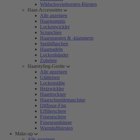
Wildschweinborsten-Bürsten
Haar-Accessoires
Alle anzeigen
Haargummis
Lockenwickler
Scrunchies
Haarspangen & -klammern
Sprühflaschen
Haarnadeln
Lockenbänder
Zubehör
Haarstyling-Geräte
Alle anzeigen
Glätteisen
Lockenstäbe
Heizwickler
Haartrockner
Haarschneidemaschine
Diffusor-Fön
Effilierschere
Friseurschere
Friseurumhänge
Warmluftbürsten
Make-up
Alle anzeigen