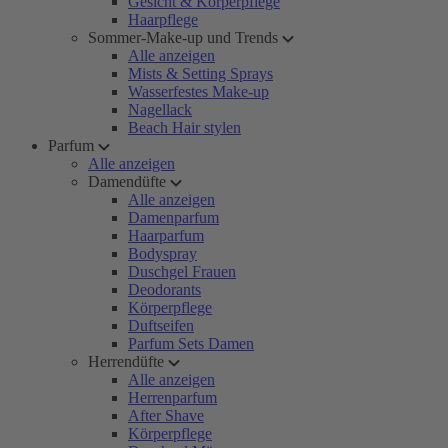
Gesicht & Körperpflege
Haarpflege
Sommer-Make-up und Trends
Alle anzeigen
Mists & Setting Sprays
Wasserfestes Make-up
Nagellack
Beach Hair stylen
Parfum
Alle anzeigen
Damendüfte
Alle anzeigen
Damenparfum
Haarparfum
Bodyspray
Duschgel Frauen
Deodorants
Körperpflege
Duftseifen
Parfum Sets Damen
Herrendüfte
Alle anzeigen
Herrenparfum
After Shave
Körperpflege