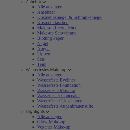
Zubehör
Alle anzeigen
Anspitzer
Kosmetikspiegel & Schminkspiegel
Kosmetiktaschen
Make-up Leerpaletten
Make-up Schwämme
Blotting Paper
Nägel
Augen
Lippen
Sets
Teint
Wasserfestes Make-up
Alle anzeigen
Wasserfeste Eyeliner
Wasserfeste Foundation
Wasserfeste Mascara
Wasserfester Concealer
Wasserfester Lidschatten
Wasserfeste Augenbrauenstifte
Highlights
Alle anzeigen
Glow Make-up
Veganes Make-up