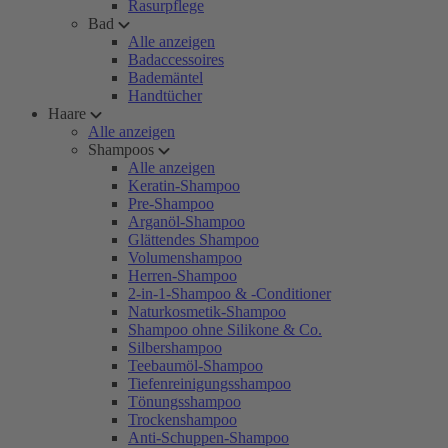
Rasurpflege
Bad
Alle anzeigen
Badaccessoires
Bademäntel
Handtücher
Haare
Alle anzeigen
Shampoos
Alle anzeigen
Keratin-Shampoo
Pre-Shampoo
Arganöl-Shampoo
Glättendes Shampoo
Volumenshampoo
Herren-Shampoo
2-in-1-Shampoo & -Conditioner
Naturkosmetik-Shampoo
Shampoo ohne Silikone & Co.
Silbershampoo
Teebaumöl-Shampoo
Tiefenreinigungsshampoo
Tönungsshampoo
Trockenshampoo
Anti-Schuppen-Shampoo