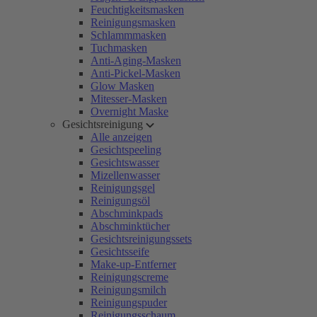
Feuchtigkeitsmasken
Reinigungsmasken
Schlammmasken
Tuchmasken
Anti-Aging-Masken
Anti-Pickel-Masken
Glow Masken
Mitesser-Masken
Overnight Maske
Gesichtsreinigung
Alle anzeigen
Gesichtspeeling
Gesichtswasser
Mizellenwasser
Reinigungsgel
Reinigungsöl
Abschminkpads
Abschminktücher
Gesichtsreinigungssets
Gesichtsseife
Make-up-Entferner
Reinigungscreme
Reinigungsmilch
Reinigungspuder
Reinigungsschaum