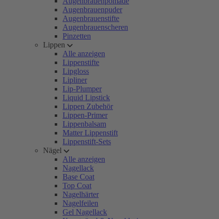
Augenbrauenpomade
Augenbrauenpuder
Augenbrauenstifte
Augenbrauenscheren
Pinzetten
Lippen
Alle anzeigen
Lippenstifte
Lipgloss
Lipliner
Lip-Plumper
Liquid Lipstick
Lippen Zubehör
Lippen-Primer
Lippenbalsam
Matter Lippenstift
Lippenstift-Sets
Nägel
Alle anzeigen
Nagellack
Base Coat
Top Coat
Nagelhärter
Nagelfeilen
Gel Nagellack