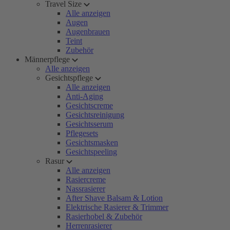
Travel Size
Alle anzeigen
Augen
Augenbrauen
Teint
Zubehör
Männerpflege
Alle anzeigen
Gesichtspflege
Alle anzeigen
Anti-Aging
Gesichtscreme
Gesichtsreinigung
Gesichtsserum
Pflegesets
Gesichtsmasken
Gesichtspeeling
Rasur
Alle anzeigen
Rasiercreme
Nassrasierer
After Shave Balsam & Lotion
Elektrische Rasierer & Trimmer
Rasierhobel & Zubehör
Herrenrasierer