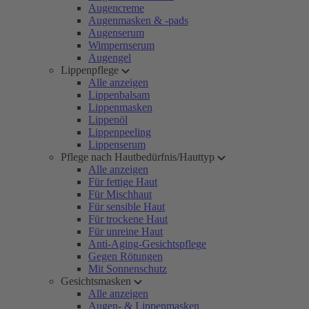
Augencreme
Augenmasken & -pads
Augenserum
Wimpernserum
Augengel
Lippenpflege
Alle anzeigen
Lippenbalsam
Lippenmasken
Lippenöl
Lippenpeeling
Lippenserum
Pflege nach Hautbedürfnis/Hauttyp
Alle anzeigen
Für fettige Haut
Für Mischhaut
Für sensible Haut
Für trockene Haut
Für unreine Haut
Anti-Aging-Gesichtspflege
Gegen Rötungen
Mit Sonnenschutz
Gesichtsmasken
Alle anzeigen
Augen- & Lippenmasken