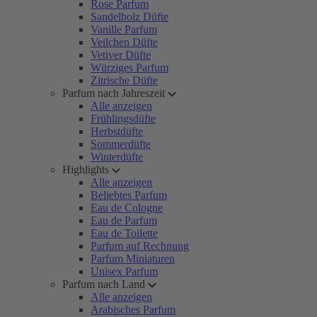
Rose Parfum
Sandelholz Düfte
Vanille Parfum
Veilchen Düfte
Vetiver Düfte
Würziges Parfum
Zitrische Düfte
Parfum nach Jahreszeit
Alle anzeigen
Frühlingsdüfte
Herbstdüfte
Sommerdüfte
Winterdüfte
Highlights
Alle anzeigen
Beliebtes Parfum
Eau de Cologne
Eau de Parfum
Eau de Toilette
Parfum auf Rechnung
Parfum Miniaturen
Unisex Parfum
Parfum nach Land
Alle anzeigen
Arabisches Parfum