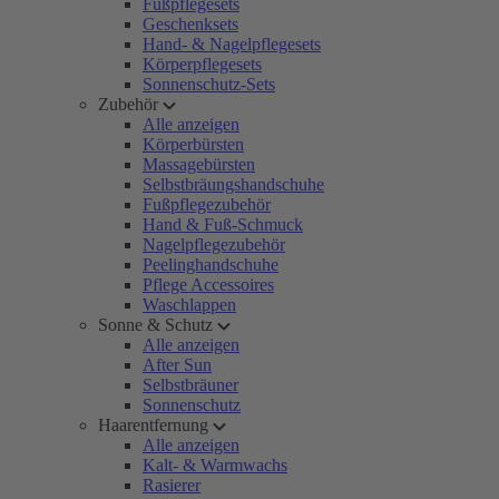
Fußpflegesets
Geschenksets
Hand- & Nagelpflegesets
Körperpflegesets
Sonnenschutz-Sets
Zubehör
Alle anzeigen
Körperbürsten
Massagebürsten
Selbstbräungshandschuhe
Fußpflegezubehör
Hand & Fuß-Schmuck
Nagelpflegezubehör
Peelinghandschuhe
Pflege Accessoires
Waschlappen
Sonne & Schutz
Alle anzeigen
After Sun
Selbstbräuner
Sonnenschutz
Haarentfernung
Alle anzeigen
Kalt- & Warmwachs
Rasierer