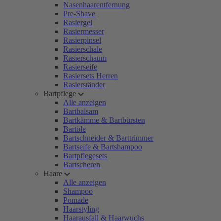
Nasenhaarentfernung
Pre-Shave
Rasiergel
Rasiermesser
Rasierpinsel
Rasierschale
Rasierschaum
Rasierseife
Rasiersets Herren
Rasierständer
Bartpflege
Alle anzeigen
Bartbalsam
Bartkämme & Bartbürsten
Bartöle
Bartschneider & Barttrimmer
Bartseife & Bartshampoo
Bartpflegesets
Bartscheren
Haare
Alle anzeigen
Shampoo
Pomade
Haarstyling
Haarausfall & Haarwuchs