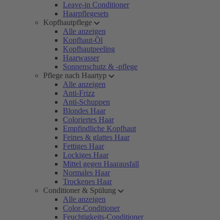
Leave-in Conditioner
Haarpflegesets
Kopfhautpflege
Alle anzeigen
Kopfhaut-Öl
Kopfhautpeeling
Haarwasser
Sonnenschutz & -pflege
Pflege nach Haartyp
Alle anzeigen
Anti-Frizz
Anti-Schuppen
Blondes Haar
Coloriertes Haar
Empfindliche Kopfhaut
Feines & glattes Haar
Fettiges Haar
Lockiges Haar
Mittel gegen Haarausfall
Normales Haar
Trockenes Haar
Conditioner & Spülung
Alle anzeigen
Color-Conditioner
Feuchtigkeits-Conditioner