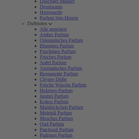
Duschgel Männer
Deodorants
Herrenseife
Parfum Sets Herren
Duftnoten
Alle anzeigen
Amber Parfum
Orientalisches Parfum
Blumiges Parfum
Fruchtiges Parfum
Frisches Parfum
Apfel Parfum
Aromatisches Parfum
Bergamotte Parfum
Chypre Düfte
Frische Wäsche Parfum
Holziges Parfum
Jasmin Parfum
Kokos Parfum
Maiglöckchen Parfum
Molekül Parfum
Moschus Parfum
Oud Parfum
Patchouli Parfum
Pudriges Parfum