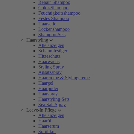
Repair-Shampoo
Color-Shampoo
Feuchtigkeitsshampoo
Festes Shampoo
Haarseife
Lockenshampoo
Shampoo-Sets
Haarstyling
Alle anzeigen
Schaumfestiger
Hitzeschutz
Haarwachs
Styling Spray
Ansatzspray
Haarcreme & Stylingcreme
Haargel
Haarpuder
Haarspray
Haarstyling-Sets
Sea Salt Spray
Leave-In Pflege
Alle anzeigen
Haaröl
Haarserum
Sprühkur