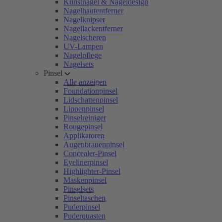
Kunstnägel & Nageldesign
Nagelhautentferner
Nagelknipser
Nagellackentferner
Nagelscheren
UV-Lampen
Nagelpflege
Nagelsets
Pinsel
Alle anzeigen
Foundationpinsel
Lidschattenpinsel
Lippenpinsel
Pinselreiniger
Rougepinsel
Applikatoren
Augenbrauenpinsel
Concealer-Pinsel
Eyelinerpinsel
Highlighter-Pinsel
Maskenpinsel
Pinselsets
Pinseltaschen
Puderpinsel
Puderquasten