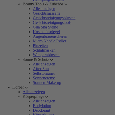
Beauty Tools & Zubehör
Alle anzeigen
Gesichtsmassage
Gesichtsreinigungsbürsten
Gesichtsreinigungstools
Gua Sha Steine
Kosmetikspiegel
Augenbrauenscheren
Micro Needle Roller
Pinzetten
Schlafmasken
Wimpernbürsten
Sonne & Schutz
Alle anzeigen
After Sun
Selbstbräuner
Sonnencreme
Sonnen-Make-up
Körper
Alle anzeigen
Körperpflege
Alle anzeigen
Bodylotion
Deodorant
Körperbutter