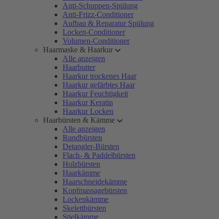
Anti-Schuppen-Spülung
Anti-Frizz-Conditioner
Aufbau & Reparatur Spülung
Locken-Conditioner
Volumen-Conditioner
Haarmaske & Haarkur
Alle anzeigen
Haarbutter
Haarkur trockenes Haar
Haarkur gefärbtes Haar
Haarkur Feuchtigkeit
Haarkur Keratin
Haarkur Locken
Haarbürsten & Kämme
Alle anzeigen
Rundbürsten
Detangler-Bürsten
Flach- & Paddelbürsten
Holzbürsten
Haarkämme
Haarschneidekämme
Kopfmassagebürsten
Lockenkämme
Skelettbürsten
Stielkämme