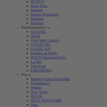
SENSAI
Hugo Boss
Montale
Narciso Rodriguez
Shiseido
Rabanne
Premiummarken
CHANEL
DIOR
Yves Saint Laurent
GIVENCHY
GUERLAIN
Parfums de Marly
INITIO Parfums Privés
La Mer
Tom Ford
EISENBERG
Neu
Maison Francis Kurkdjian
Penhaligon's
Widian
New Notes
IRÄYE
NEST NEW YORK
Ouai