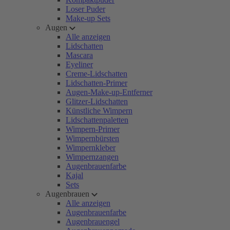
Loser Puder
Make-up Sets
Augen
Alle anzeigen
Lidschatten
Mascara
Eyeliner
Creme-Lidschatten
Lidschatten-Primer
Augen-Make-up-Entferner
Glitzer-Lidschatten
Künstliche Wimpern
Lidschattenpaletten
Wimpern-Primer
Wimpernbürsten
Wimpernkleber
Wimpernzangen
Augenbrauenfarbe
Kajal
Sets
Augenbrauen
Alle anzeigen
Augenbrauenfarbe
Augenbrauengel