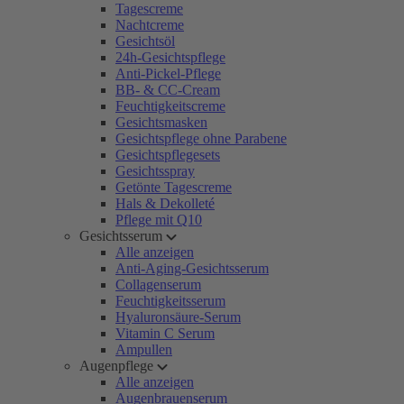
Tagescreme
Nachtcreme
Gesichtsöl
24h-Gesichtspflege
Anti-Pickel-Pflege
BB- & CC-Cream
Feuchtigkeitscreme
Gesichtsmasken
Gesichtspflege ohne Parabene
Gesichtspflegesets
Gesichtsspray
Getönte Tagescreme
Hals & Dekolleté
Pflege mit Q10
Gesichtsserum
Alle anzeigen
Anti-Aging-Gesichtsserum
Collagenserum
Feuchtigkeitsserum
Hyaluronsäure-Serum
Vitamin C Serum
Ampullen
Augenpflege
Alle anzeigen
Augenbrauenserum