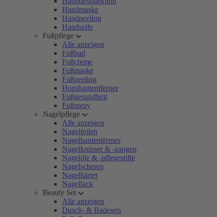
Handdesinfektion
Handmaske
Handpeeling
Handseife
Fußpflege
Alle anzeigen
Fußbad
Fußcreme
Fußmaske
Fußpeeling
Hornhautentferner
Fußgesundheit
Fußspray
Nagelpflege
Alle anzeigen
Nagelfeilen
Nagelhautentferner
Nagelknipser & -zangen
Nagelöle & -pflegestifte
Nagelscheren
Nagelhärter
Nagellack
Beauty Set
Alle anzeigen
Dusch- & Badesets