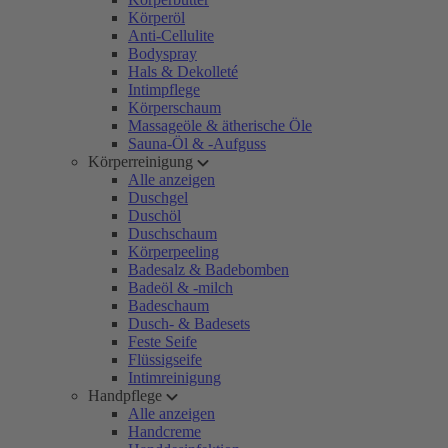
Körperöl
Anti-Cellulite
Bodyspray
Hals & Dekolleté
Intimpflege
Körperschaum
Massageöle & ätherische Öle
Sauna-Öl & -Aufguss
Körperreinigung
Alle anzeigen
Duschgel
Duschöl
Duschschaum
Körperpeeling
Badesalz & Badebomben
Badeöl & -milch
Badeschaum
Dusch- & Badesets
Feste Seife
Flüssigseife
Intimreinigung
Handpflege
Alle anzeigen
Handcreme