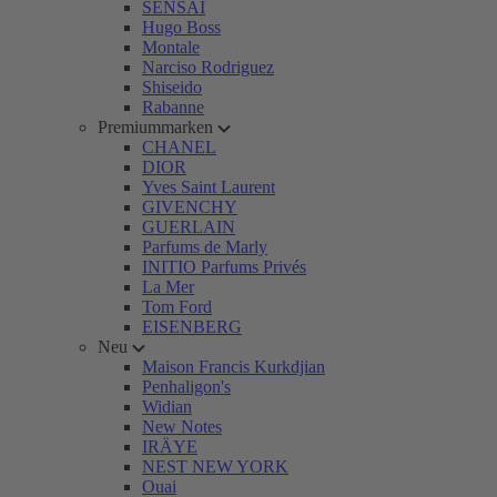
SENSAI
Hugo Boss
Montale
Narciso Rodriguez
Shiseido
Rabanne
Premiummarken
CHANEL
DIOR
Yves Saint Laurent
GIVENCHY
GUERLAIN
Parfums de Marly
INITIO Parfums Privés
La Mer
Tom Ford
EISENBERG
Neu
Maison Francis Kurkdjian
Penhaligon's
Widian
New Notes
IRÄYE
NEST NEW YORK
Ouai