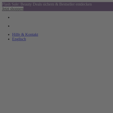
Flash Sale: Beauty Deals sichern & Bestseller entdecken
Jetzt shoppen
Hilfe & Kontakt
Englisch