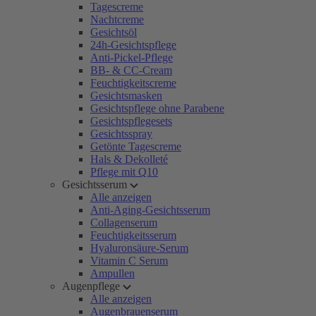
Tagescreme
Nachtcreme
Gesichtsöl
24h-Gesichtspflege
Anti-Pickel-Pflege
BB- & CC-Cream
Feuchtigkeitscreme
Gesichtsmasken
Gesichtspflege ohne Parabene
Gesichtspflegesets
Gesichtsspray
Getönte Tagescreme
Hals & Dekolleté
Pflege mit Q10
Gesichtsserum
Alle anzeigen
Anti-Aging-Gesichtsserum
Collagenserum
Feuchtigkeitsserum
Hyaluronsäure-Serum
Vitamin C Serum
Ampullen
Augenpflege
Alle anzeigen
Augenbrauenserum