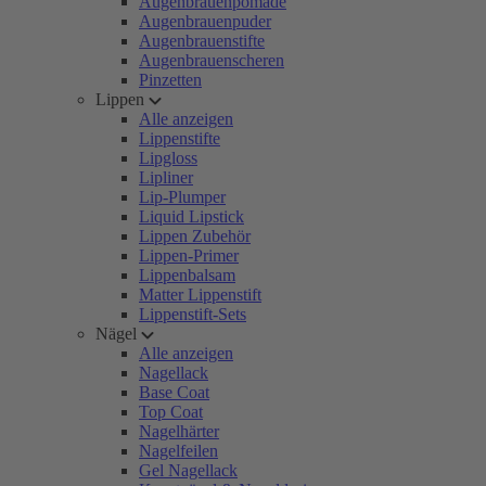
Augenbrauenpomade
Augenbrauenpuder
Augenbrauenstifte
Augenbrauenscheren
Pinzetten
Lippen
Alle anzeigen
Lippenstifte
Lipgloss
Lipliner
Lip-Plumper
Liquid Lipstick
Lippen Zubehör
Lippen-Primer
Lippenbalsam
Matter Lippenstift
Lippenstift-Sets
Nägel
Alle anzeigen
Nagellack
Base Coat
Top Coat
Nagelhärter
Nagelfeilen
Gel Nagellack