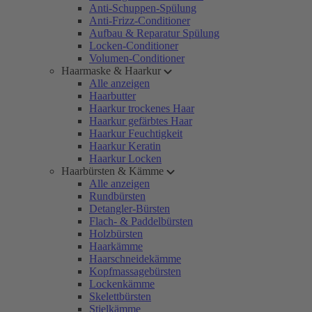
Anti-Schuppen-Spülung
Anti-Frizz-Conditioner
Aufbau & Reparatur Spülung
Locken-Conditioner
Volumen-Conditioner
Haarmaske & Haarkur
Alle anzeigen
Haarbutter
Haarkur trockenes Haar
Haarkur gefärbtes Haar
Haarkur Feuchtigkeit
Haarkur Keratin
Haarkur Locken
Haarbürsten & Kämme
Alle anzeigen
Rundbürsten
Detangler-Bürsten
Flach- & Paddelbürsten
Holzbürsten
Haarkämme
Haarschneidekämme
Kopfmassagebürsten
Lockenkämme
Skelettbürsten
Stielkämme