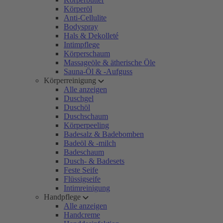
Körperöl
Anti-Cellulite
Bodyspray
Hals & Dekolleté
Intimpflege
Körperschaum
Massageöle & ätherische Öle
Sauna-Öl & -Aufguss
Körperreinigung
Alle anzeigen
Duschgel
Duschöl
Duschschaum
Körperpeeling
Badesalz & Badebomben
Badeöl & -milch
Badeschaum
Dusch- & Badesets
Feste Seife
Flüssigseife
Intimreinigung
Handpflege
Alle anzeigen
Handcreme