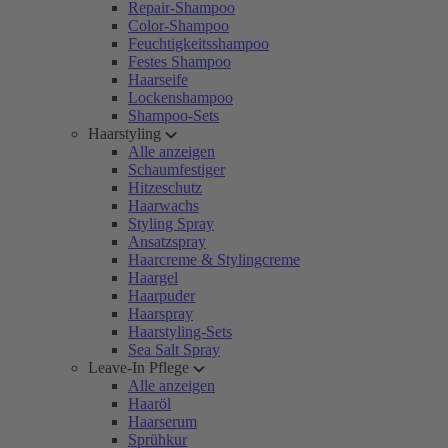
Repair-Shampoo
Color-Shampoo
Feuchtigkeitsshampoo
Festes Shampoo
Haarseife
Lockenshampoo
Shampoo-Sets
Haarstyling
Alle anzeigen
Schaumfestiger
Hitzeschutz
Haarwachs
Styling Spray
Ansatzspray
Haarcreme & Stylingcreme
Haargel
Haarpuder
Haarspray
Haarstyling-Sets
Sea Salt Spray
Leave-In Pflege
Alle anzeigen
Haaröl
Haarserum
Sprühkur