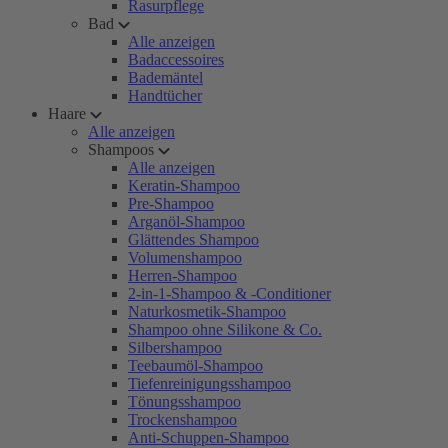
Rasurpflege
Bad
Alle anzeigen
Badaccessoires
Bademäntel
Handtücher
Haare
Alle anzeigen
Shampoos
Alle anzeigen
Keratin-Shampoo
Pre-Shampoo
Arganöl-Shampoo
Glättendes Shampoo
Volumenshampoo
Herren-Shampoo
2-in-1-Shampoo & -Conditioner
Naturkosmetik-Shampoo
Shampoo ohne Silikone & Co.
Silbershampoo
Teebaumöl-Shampoo
Tiefenreinigungsshampoo
Tönungsshampoo
Trockenshampoo
Anti-Schuppen-Shampoo