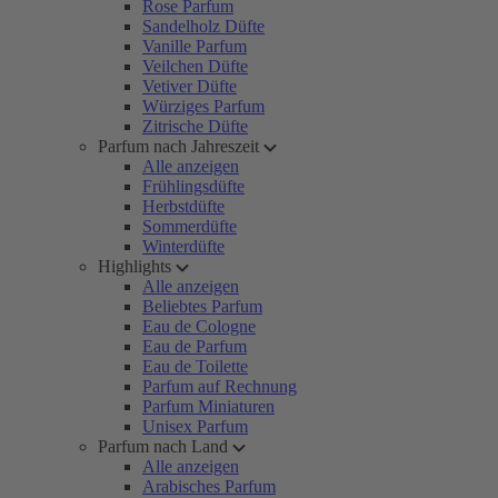
Rose Parfum
Sandelholz Düfte
Vanille Parfum
Veilchen Düfte
Vetiver Düfte
Würziges Parfum
Zitrische Düfte
Parfum nach Jahreszeit
Alle anzeigen
Frühlingsdüfte
Herbstdüfte
Sommerdüfte
Winterdüfte
Highlights
Alle anzeigen
Beliebtes Parfum
Eau de Cologne
Eau de Parfum
Eau de Toilette
Parfum auf Rechnung
Parfum Miniaturen
Unisex Parfum
Parfum nach Land
Alle anzeigen
Arabisches Parfum