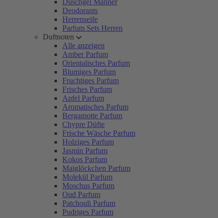
Duschgel Männer
Deodorants
Herrenseife
Parfum Sets Herren
Duftnoten
Alle anzeigen
Amber Parfum
Orientalisches Parfum
Blumiges Parfum
Fruchtiges Parfum
Frisches Parfum
Apfel Parfum
Aromatisches Parfum
Bergamotte Parfum
Chypre Düfte
Frische Wäsche Parfum
Holziges Parfum
Jasmin Parfum
Kokos Parfum
Maiglöckchen Parfum
Molekül Parfum
Moschus Parfum
Oud Parfum
Patchouli Parfum
Pudriges Parfum