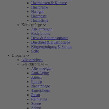
Haarbürsten & Kämme
Haarcreme
Haargel
Haarpaste
Haarpflege
Körperpflege
Alle anzeigen
Bodylotions
Deos & Antitranspirants
Duschgel & Duschpflege
Körperreinigung & Scrubs
Seife
Drogerie
Alle anzeigen
Gesichtspflege
Alle anzeigen
Anti-Aging
Augen
Lippen
Nachtpflege
Tagespflege
Rasur
Reinigung
Sonne
Zähne