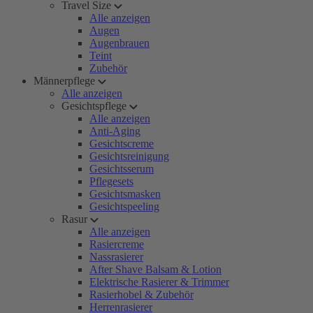
Travel Size
Alle anzeigen
Augen
Augenbrauen
Teint
Zubehör
Männerpflege
Alle anzeigen
Gesichtspflege
Alle anzeigen
Anti-Aging
Gesichtscreme
Gesichtsreinigung
Gesichtsserum
Pflegesets
Gesichtsmasken
Gesichtspeeling
Rasur
Alle anzeigen
Rasiercreme
Nassrasierer
After Shave Balsam & Lotion
Elektrische Rasierer & Trimmer
Rasierhobel & Zubehör
Herrenrasierer