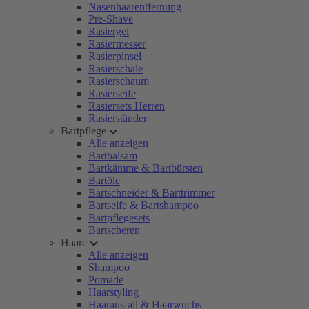
Nasenhaarentfernung
Pre-Shave
Rasiergel
Rasiermesser
Rasierpinsel
Rasierschale
Rasierschaum
Rasierseife
Rasiersets Herren
Rasierständer
Bartpflege
Alle anzeigen
Bartbalsam
Bartkämme & Bartbürsten
Bartöle
Bartschneider & Barttrimmer
Bartseife & Bartshampoo
Bartpflegesets
Bartscheren
Haare
Alle anzeigen
Shampoo
Pomade
Haarstyling
Haarausfall & Haarwuchs