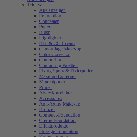
Teint
Alle anzeigen
Foundation
Concealer
Puder
Blush
Highlighter
BB- & CC-Cream
Camouflage Make-up
Color Corrector
Contouring
Contouring Paletten
Fixing Spray & Fixierpuder
Make-up Entferner
Mineralpuder
Primer
Abdeckprodukte
Accessoires
Anti-Aging Make-up
Bronzer
Compact-Foundation
Creme-Foundation
Effektprodukte
Flüssige Foundation
Kompaktpuder