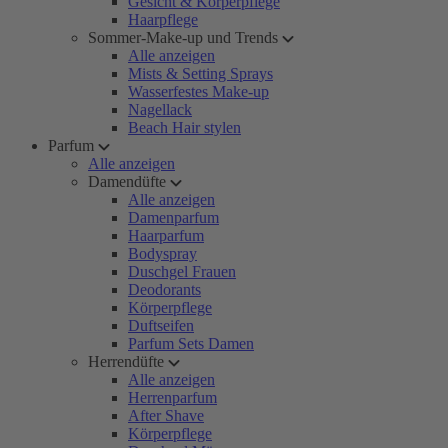
Gesicht & Körperpflege
Haarpflege
Sommer-Make-up und Trends
Alle anzeigen
Mists & Setting Sprays
Wasserfestes Make-up
Nagellack
Beach Hair stylen
Parfum
Alle anzeigen
Damendüfte
Alle anzeigen
Damenparfum
Haarparfum
Bodyspray
Duschgel Frauen
Deodorants
Körperpflege
Duftseifen
Parfum Sets Damen
Herrendüfte
Alle anzeigen
Herrenparfum
After Shave
Körperpflege