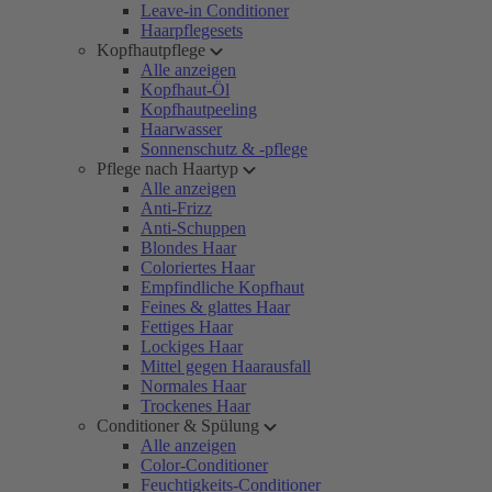
Leave-in Conditioner
Haarpflegesets
Kopfhautpflege
Alle anzeigen
Kopfhaut-Öl
Kopfhautpeeling
Haarwasser
Sonnenschutz & -pflege
Pflege nach Haartyp
Alle anzeigen
Anti-Frizz
Anti-Schuppen
Blondes Haar
Coloriertes Haar
Empfindliche Kopfhaut
Feines & glattes Haar
Fettiges Haar
Lockiges Haar
Mittel gegen Haarausfall
Normales Haar
Trockenes Haar
Conditioner & Spülung
Alle anzeigen
Color-Conditioner
Feuchtigkeits-Conditioner