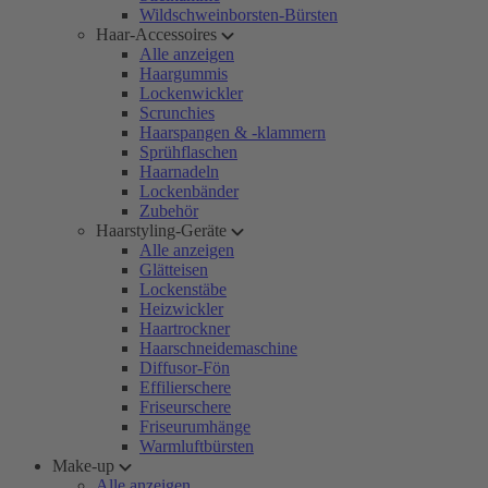
Wildschweinborsten-Bürsten
Haar-Accessoires
Alle anzeigen
Haargummis
Lockenwickler
Scrunchies
Haarspangen & -klammern
Sprühflaschen
Haarnadeln
Lockenbänder
Zubehör
Haarstyling-Geräte
Alle anzeigen
Glätteisen
Lockenstäbe
Heizwickler
Haartrockner
Haarschneidemaschine
Diffusor-Fön
Effilierschere
Friseurschere
Friseurumhänge
Warmluftbürsten
Make-up
Alle anzeigen