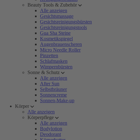
Beauty Tools & Zubehör
Alle anzeigen
Gesichtsmassage
Gesichtsreinigungsbürsten
Gesichtsreinigungstools
Gua Sha Steine
Kosmetikspiegel
Augenbrauenscheren
Micro Needle Roller
Pinzetten
Schlafmasken
Wimpernbürsten
Sonne & Schutz
Alle anzeigen
After Sun
Selbstbräuner
Sonnencreme
Sonnen-Make-up
Körper
Alle anzeigen
Körperpflege
Alle anzeigen
Bodylotion
Deodorant
Körperbutter