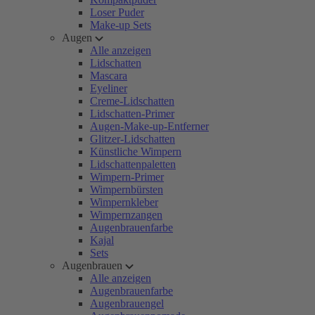
Loser Puder
Make-up Sets
Augen
Alle anzeigen
Lidschatten
Mascara
Eyeliner
Creme-Lidschatten
Lidschatten-Primer
Augen-Make-up-Entferner
Glitzer-Lidschatten
Künstliche Wimpern
Lidschattenpaletten
Wimpern-Primer
Wimpernbürsten
Wimpernkleber
Wimpernzangen
Augenbrauenfarbe
Kajal
Sets
Augenbrauen
Alle anzeigen
Augenbrauenfarbe
Augenbrauengel