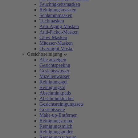
Feuchtigkeitsmasken
Reinigungsmasken
Schlammmasken
Tuchmasken
Anti-Aging-Masken
Anti-Pickel-Masken
Glow Masken
Mitesser-Masken
Overnight Maske
Gesichtsreinigung
Alle anzeigen
Gesichtspeeling
Gesichtswasser
Mizellenwasser
Reinigungsgel
Reinigungsöl
Abschminkpads
Abschminktücher
Gesichtsreinigungssets
Gesichtsseife
Make-up-Entferner
Reinigungscreme
Reinigungsmilch
Reinigungspuder
Reinigungsschaum