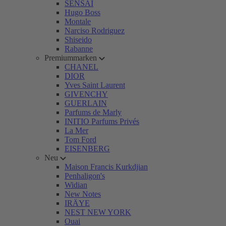
SENSAI
Hugo Boss
Montale
Narciso Rodriguez
Shiseido
Rabanne
Premiummarken
CHANEL
DIOR
Yves Saint Laurent
GIVENCHY
GUERLAIN
Parfums de Marly
INITIO Parfums Privés
La Mer
Tom Ford
EISENBERG
Neu
Maison Francis Kurkdjian
Penhaligon's
Widian
New Notes
IRÄYE
NEST NEW YORK
Ouai