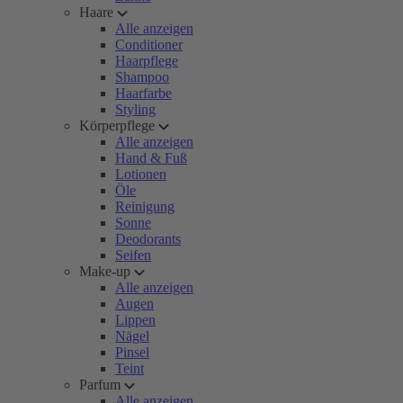
Haare
Alle anzeigen
Conditioner
Haarpflege
Shampoo
Haarfarbe
Styling
Körperpflege
Alle anzeigen
Hand & Fuß
Lotionen
Öle
Reinigung
Sonne
Deodorants
Seifen
Make-up
Alle anzeigen
Augen
Lippen
Nägel
Pinsel
Teint
Parfum
Alle anzeigen