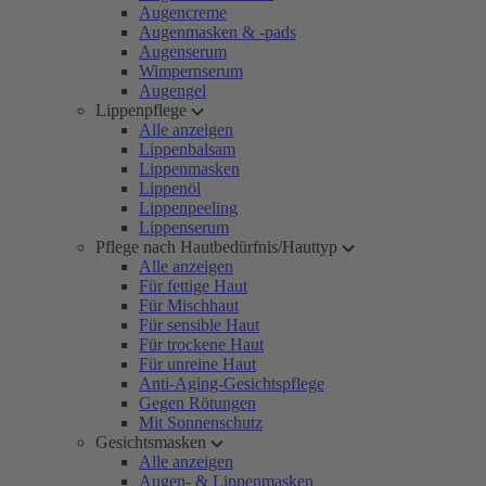
Augencreme
Augenmasken & -pads
Augenserum
Wimpernserum
Augengel
Lippenpflege
Alle anzeigen
Lippenbalsam
Lippenmasken
Lippenöl
Lippenpeeling
Lippenserum
Pflege nach Hautbedürfnis/Hauttyp
Alle anzeigen
Für fettige Haut
Für Mischhaut
Für sensible Haut
Für trockene Haut
Für unreine Haut
Anti-Aging-Gesichtspflege
Gegen Rötungen
Mit Sonnenschutz
Gesichtsmasken
Alle anzeigen
Augen- & Lippenmasken