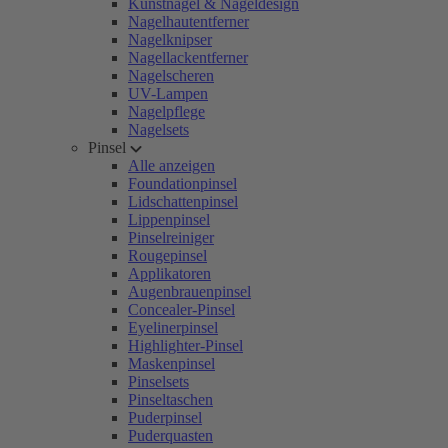
Kunstnägel & Nageldesign
Nagelhautentferner
Nagelknipser
Nagellackentferner
Nagelscheren
UV-Lampen
Nagelpflege
Nagelsets
Pinsel
Alle anzeigen
Foundationpinsel
Lidschattenpinsel
Lippenpinsel
Pinselreiniger
Rougepinsel
Applikatoren
Augenbrauenpinsel
Concealer-Pinsel
Eyelinerpinsel
Highlighter-Pinsel
Maskenpinsel
Pinselsets
Pinseltaschen
Puderpinsel
Puderquasten