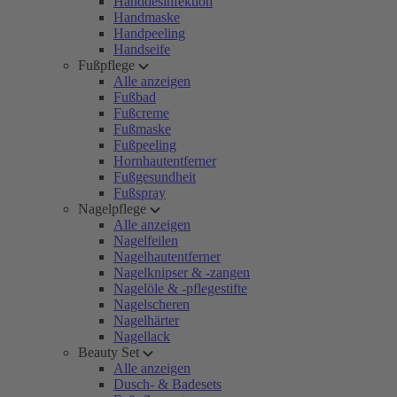
Handdesinfektion
Handmaske
Handpeeling
Handseife
Fußpflege
Alle anzeigen
Fußbad
Fußcreme
Fußmaske
Fußpeeling
Hornhautentferner
Fußgesundheit
Fußspray
Nagelpflege
Alle anzeigen
Nagelfeilen
Nagelhautentferner
Nagelknipser & -zangen
Nagelöle & -pflegestifte
Nagelscheren
Nagelhärter
Nagellack
Beauty Set
Alle anzeigen
Dusch- & Badesets