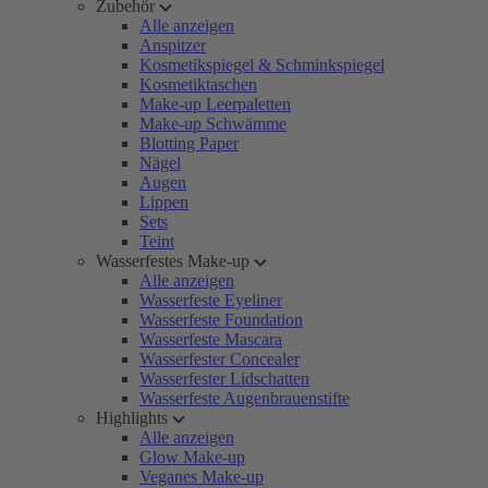
Zubehör
Alle anzeigen
Anspitzer
Kosmetikspiegel & Schminkspiegel
Kosmetiktaschen
Make-up Leerpaletten
Make-up Schwämme
Blotting Paper
Nägel
Augen
Lippen
Sets
Teint
Wasserfestes Make-up
Alle anzeigen
Wasserfeste Eyeliner
Wasserfeste Foundation
Wasserfeste Mascara
Wasserfester Concealer
Wasserfester Lidschatten
Wasserfeste Augenbrauenstifte
Highlights
Alle anzeigen
Glow Make-up
Veganes Make-up