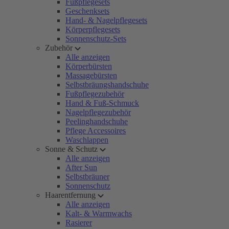
Fußpflegesets
Geschenksets
Hand- & Nagelpflegesets
Körperpflegesets
Sonnenschutz-Sets
Zubehör
Alle anzeigen
Körperbürsten
Massagebürsten
Selbstbräungshandschuhe
Fußpflegezubehör
Hand & Fuß-Schmuck
Nagelpflegezubehör
Peelinghandschuhe
Pflege Accessoires
Waschlappen
Sonne & Schutz
Alle anzeigen
After Sun
Selbstbräuner
Sonnenschutz
Haarentfernung
Alle anzeigen
Kalt- & Warmwachs
Rasierer