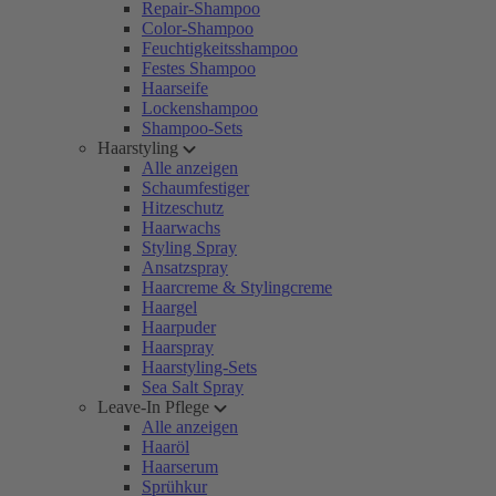
Repair-Shampoo
Color-Shampoo
Feuchtigkeitsshampoo
Festes Shampoo
Haarseife
Lockenshampoo
Shampoo-Sets
Haarstyling
Alle anzeigen
Schaumfestiger
Hitzeschutz
Haarwachs
Styling Spray
Ansatzspray
Haarcreme & Stylingcreme
Haargel
Haarpuder
Haarspray
Haarstyling-Sets
Sea Salt Spray
Leave-In Pflege
Alle anzeigen
Haaröl
Haarserum
Sprühkur