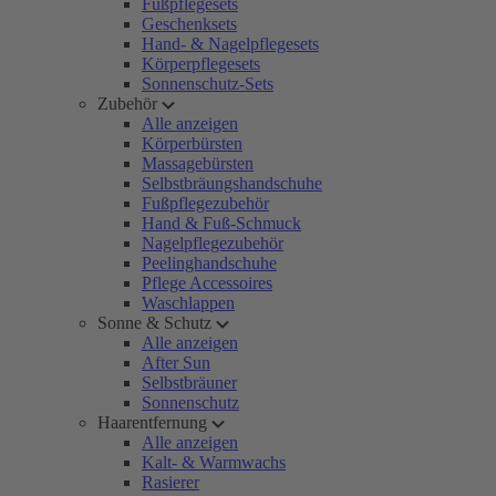
Fußpflegesets
Geschenksets
Hand- & Nagelpflegesets
Körperpflegesets
Sonnenschutz-Sets
Zubehör
Alle anzeigen
Körperbürsten
Massagebürsten
Selbstbräungshandschuhe
Fußpflegezubehör
Hand & Fuß-Schmuck
Nagelpflegezubehör
Peelinghandschuhe
Pflege Accessoires
Waschlappen
Sonne & Schutz
Alle anzeigen
After Sun
Selbstbräuner
Sonnenschutz
Haarentfernung
Alle anzeigen
Kalt- & Warmwachs
Rasierer