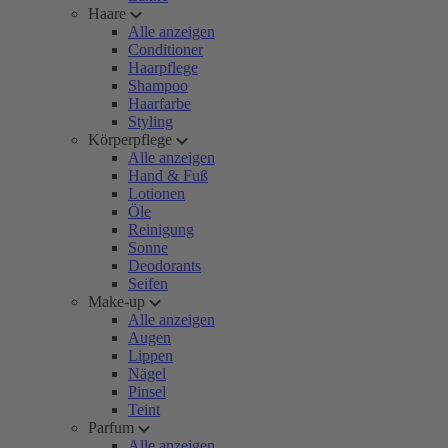
Haare
Alle anzeigen
Conditioner
Haarpflege
Shampoo
Haarfarbe
Styling
Körperpflege
Alle anzeigen
Hand & Fuß
Lotionen
Öle
Reinigung
Sonne
Deodorants
Seifen
Make-up
Alle anzeigen
Augen
Lippen
Nägel
Pinsel
Teint
Parfum
Alle anzeigen