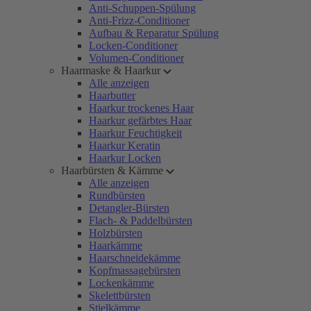
Anti-Schuppen-Spülung
Anti-Frizz-Conditioner
Aufbau & Reparatur Spülung
Locken-Conditioner
Volumen-Conditioner
Haarmaske & Haarkur
Alle anzeigen
Haarbutter
Haarkur trockenes Haar
Haarkur gefärbtes Haar
Haarkur Feuchtigkeit
Haarkur Keratin
Haarkur Locken
Haarbürsten & Kämme
Alle anzeigen
Rundbürsten
Detangler-Bürsten
Flach- & Paddelbürsten
Holzbürsten
Haarkämme
Haarschneidekämme
Kopfmassagebürsten
Lockenkämme
Skelettbürsten
Stielkämme