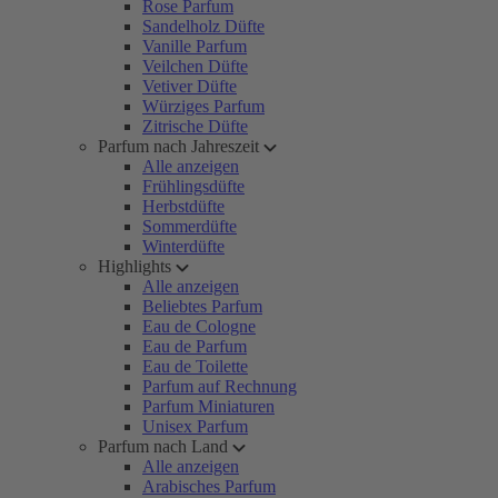
Rose Parfum
Sandelholz Düfte
Vanille Parfum
Veilchen Düfte
Vetiver Düfte
Würziges Parfum
Zitrische Düfte
Parfum nach Jahreszeit
Alle anzeigen
Frühlingsdüfte
Herbstdüfte
Sommerdüfte
Winterdüfte
Highlights
Alle anzeigen
Beliebtes Parfum
Eau de Cologne
Eau de Parfum
Eau de Toilette
Parfum auf Rechnung
Parfum Miniaturen
Unisex Parfum
Parfum nach Land
Alle anzeigen
Arabisches Parfum