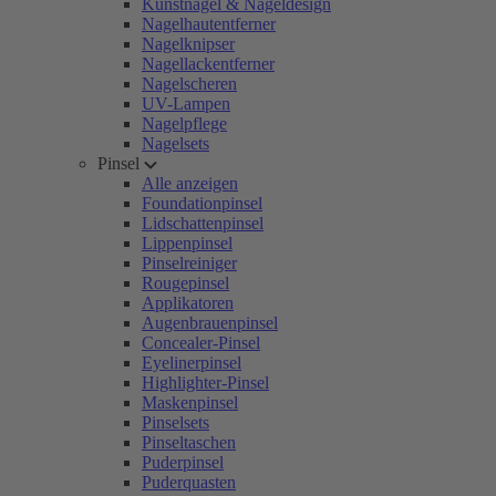
Kunstnägel & Nageldesign
Nagelhautentferner
Nagelknipser
Nagellackentferner
Nagelscheren
UV-Lampen
Nagelpflege
Nagelsets
Pinsel
Alle anzeigen
Foundationpinsel
Lidschattenpinsel
Lippenpinsel
Pinselreiniger
Rougepinsel
Applikatoren
Augenbrauenpinsel
Concealer-Pinsel
Eyelinerpinsel
Highlighter-Pinsel
Maskenpinsel
Pinselsets
Pinseltaschen
Puderpinsel
Puderquasten