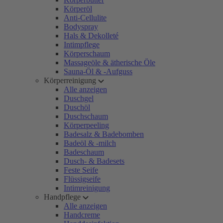
Körperöl
Anti-Cellulite
Bodyspray
Hals & Dekolleté
Intimpflege
Körperschaum
Massageöle & ätherische Öle
Sauna-Öl & -Aufguss
Körperreinigung
Alle anzeigen
Duschgel
Duschöl
Duschschaum
Körperpeeling
Badesalz & Badebomben
Badeöl & -milch
Badeschaum
Dusch- & Badesets
Feste Seife
Flüssigseife
Intimreinigung
Handpflege
Alle anzeigen
Handcreme