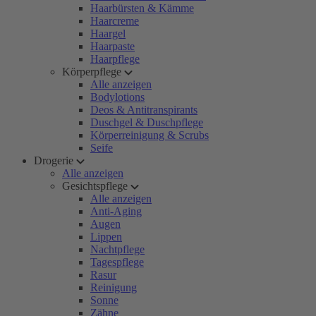
Haarbürsten & Kämme
Haarcreme
Haargel
Haarpaste
Haarpflege
Körperpflege
Alle anzeigen
Bodylotions
Deos & Antitranspirants
Duschgel & Duschpflege
Körperreinigung & Scrubs
Seife
Drogerie
Alle anzeigen
Gesichtspflege
Alle anzeigen
Anti-Aging
Augen
Lippen
Nachtpflege
Tagespflege
Rasur
Reinigung
Sonne
Zähne