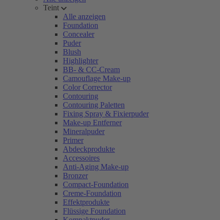
Teint
Alle anzeigen
Foundation
Concealer
Puder
Blush
Highlighter
BB- & CC-Cream
Camouflage Make-up
Color Corrector
Contouring
Contouring Paletten
Fixing Spray & Fixierpuder
Make-up Entferner
Mineralpuder
Primer
Abdeckprodukte
Accessoires
Anti-Aging Make-up
Bronzer
Compact-Foundation
Creme-Foundation
Effektprodukte
Flüssige Foundation
Kompaktpuder