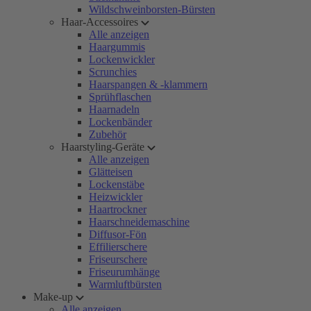
Wildschweinborsten-Bürsten
Haar-Accessoires
Alle anzeigen
Haargummis
Lockenwickler
Scrunchies
Haarspangen & -klammern
Sprühflaschen
Haarnadeln
Lockenbänder
Zubehör
Haarstyling-Geräte
Alle anzeigen
Glätteisen
Lockenstäbe
Heizwickler
Haartrockner
Haarschneidemaschine
Diffusor-Fön
Effilierschere
Friseurschere
Friseurumhänge
Warmluftbürsten
Make-up
Alle anzeigen