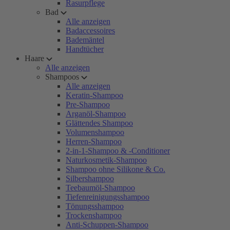
Rasurpflege
Bad
Alle anzeigen
Badaccessoires
Bademäntel
Handtücher
Haare
Alle anzeigen
Shampoos
Alle anzeigen
Keratin-Shampoo
Pre-Shampoo
Arganöl-Shampoo
Glättendes Shampoo
Volumenshampoo
Herren-Shampoo
2-in-1-Shampoo & -Conditioner
Naturkosmetik-Shampoo
Shampoo ohne Silikone & Co.
Silbershampoo
Teebaumöl-Shampoo
Tiefenreinigungsshampoo
Tönungsshampoo
Trockenshampoo
Anti-Schuppen-Shampoo