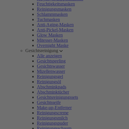
Feuchtigkeitsmasken
Reinigungsmasken
Schlammmasken
Tuchmasken
Anti-Aging-Masken
Anti-Pickel-Masken
Glow Masken
Mitesser-Masken
Overnight Maske
Gesichtsreinigung
Alle anzeigen
Gesichtspeeling
Gesichtswasser
Mizellenwasser
Reinigungsgel
Reinigungsöl
Abschminkpads
Abschminktücher
Gesichtsreinigungssets
Gesichtsseife
Make-up-Entferner
Reinigungscreme
Reinigungsmilch
Reinigungspuder
Reinigungsschaum