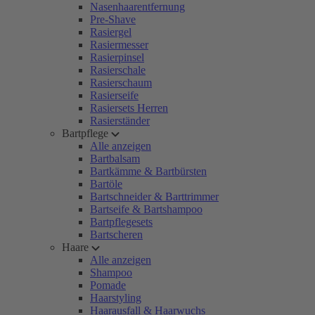
Nasenhaarentfernung
Pre-Shave
Rasiergel
Rasiermesser
Rasierpinsel
Rasierschale
Rasierschaum
Rasierseife
Rasiersets Herren
Rasierständer
Bartpflege
Alle anzeigen
Bartbalsam
Bartkämme & Bartbürsten
Bartöle
Bartschneider & Barttrimmer
Bartseife & Bartshampoo
Bartpflegesets
Bartscheren
Haare
Alle anzeigen
Shampoo
Pomade
Haarstyling
Haarausfall & Haarwuchs