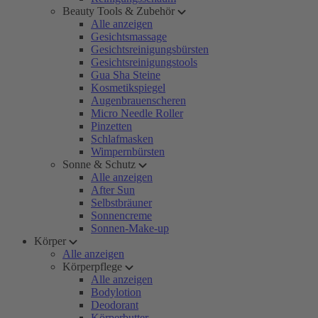
Beauty Tools & Zubehör
Alle anzeigen
Gesichtsmassage
Gesichtsreinigungsbürsten
Gesichtsreinigungstools
Gua Sha Steine
Kosmetikspiegel
Augenbrauenscheren
Micro Needle Roller
Pinzetten
Schlafmasken
Wimpernbürsten
Sonne & Schutz
Alle anzeigen
After Sun
Selbstbräuner
Sonnencreme
Sonnen-Make-up
Körper
Alle anzeigen
Körperpflege
Alle anzeigen
Bodylotion
Deodorant
Körperbutter