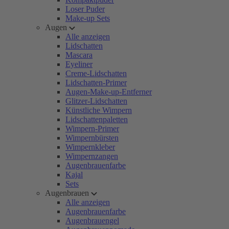
Loser Puder
Make-up Sets
Augen
Alle anzeigen
Lidschatten
Mascara
Eyeliner
Creme-Lidschatten
Lidschatten-Primer
Augen-Make-up-Entferner
Glitzer-Lidschatten
Künstliche Wimpern
Lidschattenpaletten
Wimpern-Primer
Wimpernbürsten
Wimpernkleber
Wimpernzangen
Augenbrauenfarbe
Kajal
Sets
Augenbrauen
Alle anzeigen
Augenbrauenfarbe
Augenbrauengel