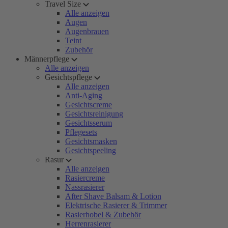
Travel Size
Alle anzeigen
Augen
Augenbrauen
Teint
Zubehör
Männerpflege
Alle anzeigen
Gesichtspflege
Alle anzeigen
Anti-Aging
Gesichtscreme
Gesichtsreinigung
Gesichtsserum
Pflegesets
Gesichtsmasken
Gesichtspeeling
Rasur
Alle anzeigen
Rasiercreme
Nassrasierer
After Shave Balsam & Lotion
Elektrische Rasierer & Trimmer
Rasierhobel & Zubehör
Herrenrasierer