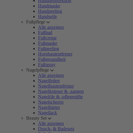
Handdesinfektion
Handmaske
Handpeeling
Handseife
Fußpflege
Alle anzeigen
Fußbad
Fußcreme
Fußmaske
Fußpeeling
Hornhautentferner
Fußgesundheit
Fußspray
Nagelpflege
Alle anzeigen
Nagelfeilen
Nagelhautentferner
Nagelknipser & -zangen
Nagelöle & -pflegestifte
Nagelscheren
Nagelhärter
Nagellack
Beauty Set
Alle anzeigen
Dusch- & Badesets