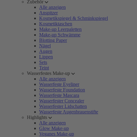
Zubehör
Alle anzeigen
Anspitzer
Kosmetikspiegel & Schminkspiegel
Kosmetiktaschen
Make-up Leerpaletten
Make-up Schwämme
Blotting Paper
Nägel
Augen
Lippen
Sets
Teint
Wasserfestes Make-up
Alle anzeigen
Wasserfeste Eyeliner
Wasserfeste Foundation
Wasserfeste Mascara
Wasserfester Concealer
Wasserfester Lidschatten
Wasserfeste Augenbrauenstifte
Highlights
Alle anzeigen
Glow Make-up
Veganes Make-up