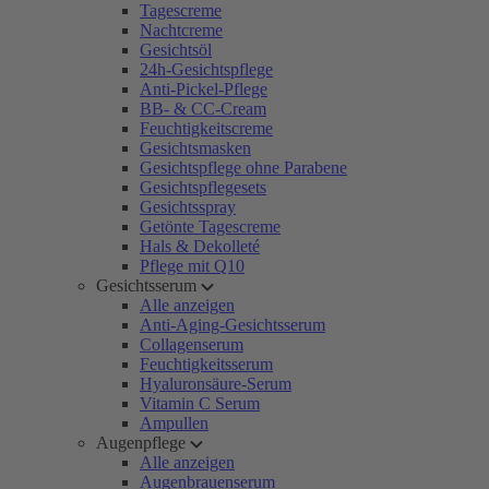
Tagescreme
Nachtcreme
Gesichtsöl
24h-Gesichtspflege
Anti-Pickel-Pflege
BB- & CC-Cream
Feuchtigkeitscreme
Gesichtsmasken
Gesichtspflege ohne Parabene
Gesichtspflegesets
Gesichtsspray
Getönte Tagescreme
Hals & Dekolleté
Pflege mit Q10
Gesichtsserum
Alle anzeigen
Anti-Aging-Gesichtsserum
Collagenserum
Feuchtigkeitsserum
Hyaluronsäure-Serum
Vitamin C Serum
Ampullen
Augenpflege
Alle anzeigen
Augenbrauenserum