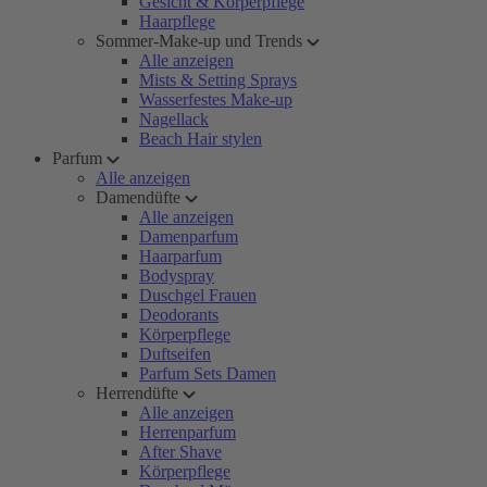
Gesicht & Körperpflege
Haarpflege
Sommer-Make-up und Trends
Alle anzeigen
Mists & Setting Sprays
Wasserfestes Make-up
Nagellack
Beach Hair stylen
Parfum
Alle anzeigen
Damendüfte
Alle anzeigen
Damenparfum
Haarparfum
Bodyspray
Duschgel Frauen
Deodorants
Körperpflege
Duftseifen
Parfum Sets Damen
Herrendüfte
Alle anzeigen
Herrenparfum
After Shave
Körperpflege