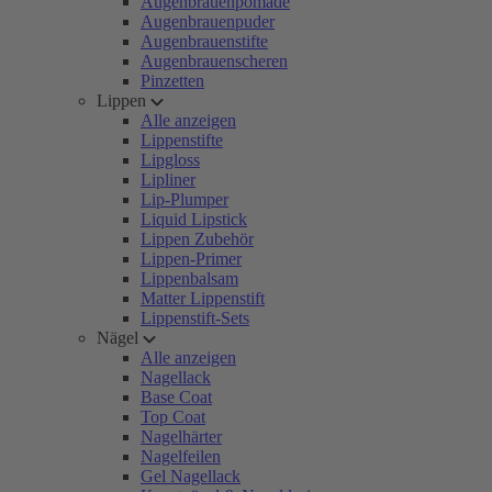
Augenbrauenpomade
Augenbrauenpuder
Augenbrauenstifte
Augenbrauenscheren
Pinzetten
Lippen
Alle anzeigen
Lippenstifte
Lipgloss
Lipliner
Lip-Plumper
Liquid Lipstick
Lippen Zubehör
Lippen-Primer
Lippenbalsam
Matter Lippenstift
Lippenstift-Sets
Nägel
Alle anzeigen
Nagellack
Base Coat
Top Coat
Nagelhärter
Nagelfeilen
Gel Nagellack