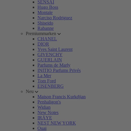
SENSAI
Hugo Boss
Montale
Narciso Rodriguez
Shiseido
Rabanne
Premiummarken
CHANEL
DIOR
Yves Saint Laurent
GIVENCHY
GUERLAIN
Parfums de Marly
INITIO Parfums Privés
La Mer
Tom Ford
EISENBERG
Neu
Maison Francis Kurkdjian
Penhaligon's
Widian
New Notes
IRÄYE
NEST NEW YORK
Ouai