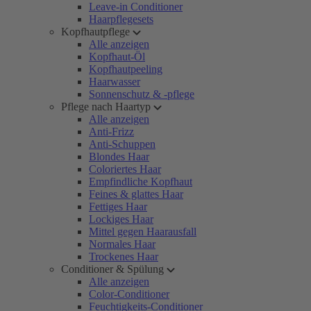
Leave-in Conditioner
Haarpflegesets
Kopfhautpflege
Alle anzeigen
Kopfhaut-Öl
Kopfhautpeeling
Haarwasser
Sonnenschutz & -pflege
Pflege nach Haartyp
Alle anzeigen
Anti-Frizz
Anti-Schuppen
Blondes Haar
Coloriertes Haar
Empfindliche Kopfhaut
Feines & glattes Haar
Fettiges Haar
Lockiges Haar
Mittel gegen Haarausfall
Normales Haar
Trockenes Haar
Conditioner & Spülung
Alle anzeigen
Color-Conditioner
Feuchtigkeits-Conditioner