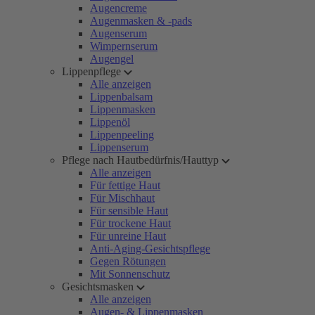
Augencreme
Augenmasken & -pads
Augenserum
Wimpernserum
Augengel
Lippenpflege
Alle anzeigen
Lippenbalsam
Lippenmasken
Lippenöl
Lippenpeeling
Lippenserum
Pflege nach Hautbedürfnis/Hauttyp
Alle anzeigen
Für fettige Haut
Für Mischhaut
Für sensible Haut
Für trockene Haut
Für unreine Haut
Anti-Aging-Gesichtspflege
Gegen Rötungen
Mit Sonnenschutz
Gesichtsmasken
Alle anzeigen
Augen- & Lippenmasken