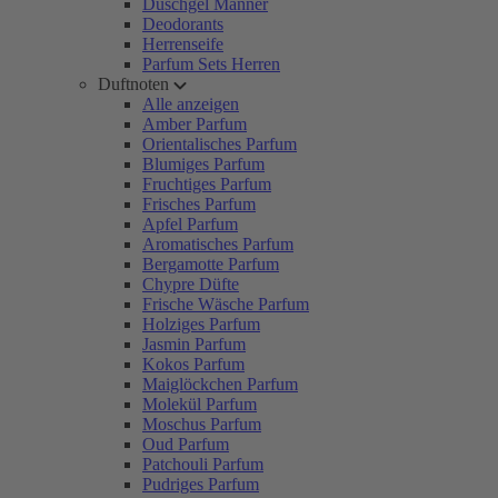
Duschgel Männer
Deodorants
Herrenseife
Parfum Sets Herren
Duftnoten
Alle anzeigen
Amber Parfum
Orientalisches Parfum
Blumiges Parfum
Fruchtiges Parfum
Frisches Parfum
Apfel Parfum
Aromatisches Parfum
Bergamotte Parfum
Chypre Düfte
Frische Wäsche Parfum
Holziges Parfum
Jasmin Parfum
Kokos Parfum
Maiglöckchen Parfum
Molekül Parfum
Moschus Parfum
Oud Parfum
Patchouli Parfum
Pudriges Parfum