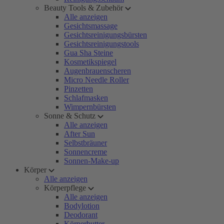
Beauty Tools & Zubehör
Alle anzeigen
Gesichtsmassage
Gesichtsreinigungsbürsten
Gesichtsreinigungstools
Gua Sha Steine
Kosmetikspiegel
Augenbrauenscheren
Micro Needle Roller
Pinzetten
Schlafmasken
Wimpernbürsten
Sonne & Schutz
Alle anzeigen
After Sun
Selbstbräuner
Sonnencreme
Sonnen-Make-up
Körper
Alle anzeigen
Körperpflege
Alle anzeigen
Bodylotion
Deodorant
Körperbutter