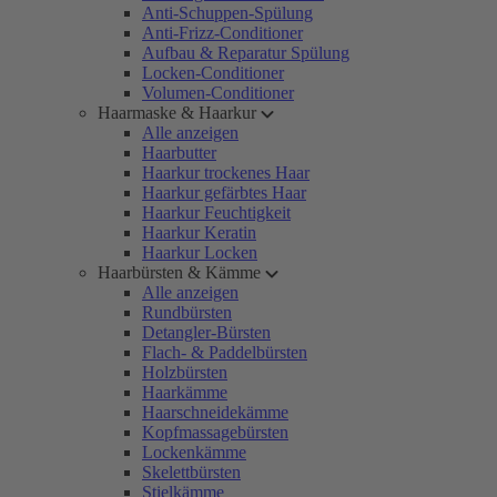
Anti-Schuppen-Spülung
Anti-Frizz-Conditioner
Aufbau & Reparatur Spülung
Locken-Conditioner
Volumen-Conditioner
Haarmaske & Haarkur
Alle anzeigen
Haarbutter
Haarkur trockenes Haar
Haarkur gefärbtes Haar
Haarkur Feuchtigkeit
Haarkur Keratin
Haarkur Locken
Haarbürsten & Kämme
Alle anzeigen
Rundbürsten
Detangler-Bürsten
Flach- & Paddelbürsten
Holzbürsten
Haarkämme
Haarschneidekämme
Kopfmassagebürsten
Lockenkämme
Skelettbürsten
Stielkämme