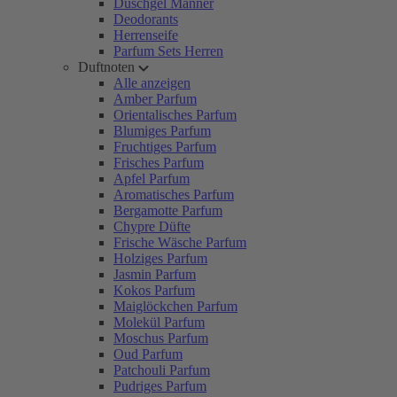
Duschgel Männer
Deodorants
Herrenseife
Parfum Sets Herren
Duftnoten
Alle anzeigen
Amber Parfum
Orientalisches Parfum
Blumiges Parfum
Fruchtiges Parfum
Frisches Parfum
Apfel Parfum
Aromatisches Parfum
Bergamotte Parfum
Chypre Düfte
Frische Wäsche Parfum
Holziges Parfum
Jasmin Parfum
Kokos Parfum
Maiglöckchen Parfum
Molekül Parfum
Moschus Parfum
Oud Parfum
Patchouli Parfum
Pudriges Parfum