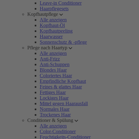
Leave-in Conditioner
Haarpflegesets
Kopfhautpflege
Alle anzeigen
Kopfhaut-Öl
Kopfhautpeeling
Haarwasser
Sonnenschutz & -pflege
Pflege nach Haartyp
Alle anzeigen
Anti-Frizz
Anti-Schuppen
Blondes Haar
Coloriertes Haar
Empfindliche Kopfhaut
Feines & glattes Haar
Fettiges Haar
Lockiges Haar
Mittel gegen Haarausfall
Normales Haar
Trockenes Haar
Conditioner & Spülung
Alle anzeigen
Color-Conditioner
Feuchtigkeits-Conditioner