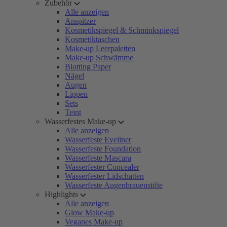
Zubehör
Alle anzeigen
Anspitzer
Kosmetikspiegel & Schminkspiegel
Kosmetiktaschen
Make-up Leerpaletten
Make-up Schwämme
Blotting Paper
Nägel
Augen
Lippen
Sets
Teint
Wasserfestes Make-up
Alle anzeigen
Wasserfeste Eyeliner
Wasserfeste Foundation
Wasserfeste Mascara
Wasserfester Concealer
Wasserfester Lidschatten
Wasserfeste Augenbrauenstifte
Highlights
Alle anzeigen
Glow Make-up
Veganes Make-up