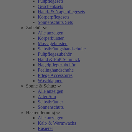
Fußpflegesets
Geschenksets
Hand- & Nagelpflegesets
Körperpflegesets
Sonnenschutz-Sets
Zubehör
Alle anzeigen
Körperbürsten
Massagebürsten
Selbstbräungshandschuhe
Fußpflegezubehör
Hand & Fuß-Schmuck
Nagelpflegezubehör
Peelinghandschuhe
Pflege Accessoires
Waschlappen
Sonne & Schutz
Alle anzeigen
After Sun
Selbstbräuner
Sonnenschutz
Haarentfernung
Alle anzeigen
Kalt- & Warmwachs
Rasierer