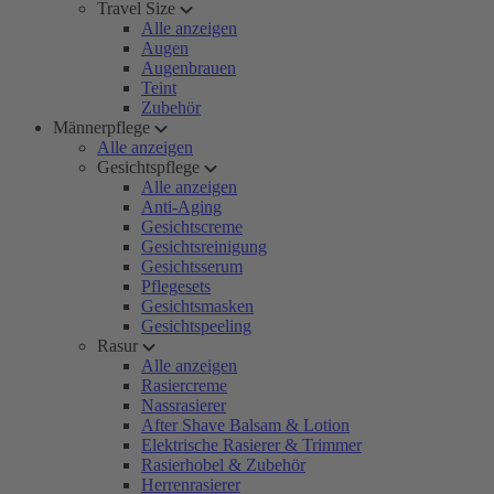
Travel Size
Alle anzeigen
Augen
Augenbrauen
Teint
Zubehör
Männerpflege
Alle anzeigen
Gesichtspflege
Alle anzeigen
Anti-Aging
Gesichtscreme
Gesichtsreinigung
Gesichtsserum
Pflegesets
Gesichtsmasken
Gesichtspeeling
Rasur
Alle anzeigen
Rasiercreme
Nassrasierer
After Shave Balsam & Lotion
Elektrische Rasierer & Trimmer
Rasierhobel & Zubehör
Herrenrasierer