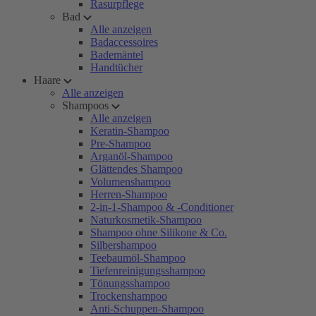
Rasurpflege
Bad
Alle anzeigen
Badaccessoires
Bademäntel
Handtücher
Haare
Alle anzeigen
Shampoos
Alle anzeigen
Keratin-Shampoo
Pre-Shampoo
Arganöl-Shampoo
Glättendes Shampoo
Volumenshampoo
Herren-Shampoo
2-in-1-Shampoo & -Conditioner
Naturkosmetik-Shampoo
Shampoo ohne Silikone & Co.
Silbershampoo
Teebaumöl-Shampoo
Tiefenreinigungsshampoo
Tönungsshampoo
Trockenshampoo
Anti-Schuppen-Shampoo