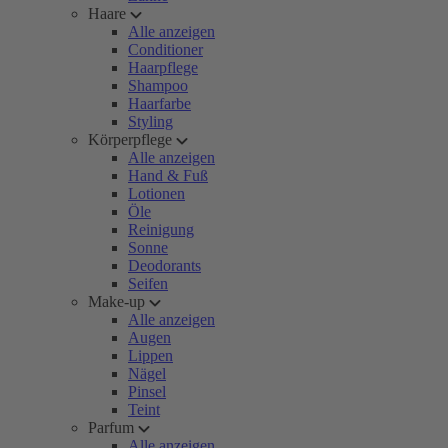
Haare
Alle anzeigen
Conditioner
Haarpflege
Shampoo
Haarfarbe
Styling
Körperpflege
Alle anzeigen
Hand & Fuß
Lotionen
Öle
Reinigung
Sonne
Deodorants
Seifen
Make-up
Alle anzeigen
Augen
Lippen
Nägel
Pinsel
Teint
Parfum
Alle anzeigen