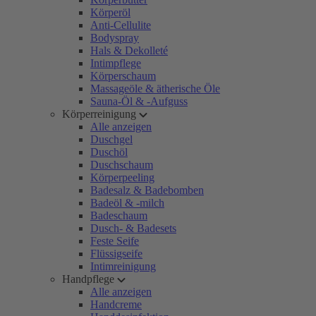
Körperöl
Anti-Cellulite
Bodyspray
Hals & Dekolleté
Intimpflege
Körperschaum
Massageöle & ätherische Öle
Sauna-Öl & -Aufguss
Körperreinigung
Alle anzeigen
Duschgel
Duschöl
Duschschaum
Körperpeeling
Badesalz & Badebomben
Badeöl & -milch
Badeschaum
Dusch- & Badesets
Feste Seife
Flüssigseife
Intimreinigung
Handpflege
Alle anzeigen
Handcreme