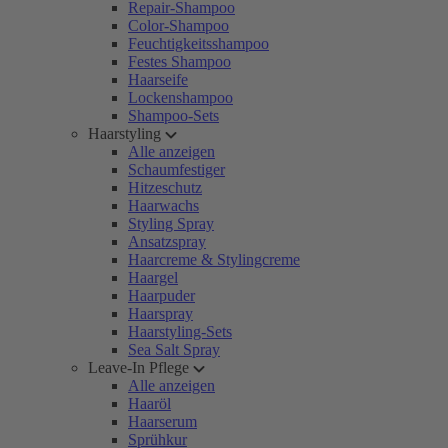
Repair-Shampoo
Color-Shampoo
Feuchtigkeitsshampoo
Festes Shampoo
Haarseife
Lockenshampoo
Shampoo-Sets
Haarstyling
Alle anzeigen
Schaumfestiger
Hitzeschutz
Haarwachs
Styling Spray
Ansatzspray
Haarcreme & Stylingcreme
Haargel
Haarpuder
Haarspray
Haarstyling-Sets
Sea Salt Spray
Leave-In Pflege
Alle anzeigen
Haaröl
Haarserum
Sprühkur