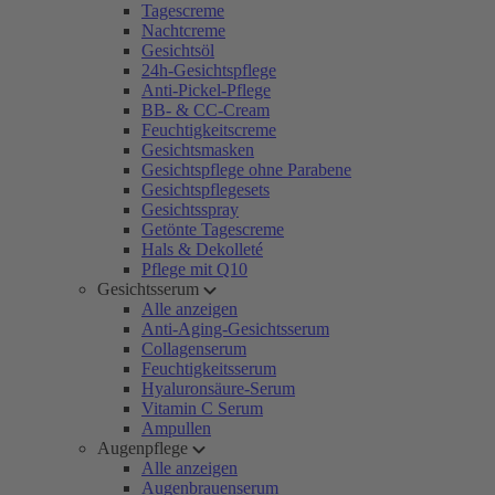
Tagescreme
Nachtcreme
Gesichtsöl
24h-Gesichtspflege
Anti-Pickel-Pflege
BB- & CC-Cream
Feuchtigkeitscreme
Gesichtsmasken
Gesichtspflege ohne Parabene
Gesichtspflegesets
Gesichtsspray
Getönte Tagescreme
Hals & Dekolleté
Pflege mit Q10
Gesichtsserum
Alle anzeigen
Anti-Aging-Gesichtsserum
Collagenserum
Feuchtigkeitsserum
Hyaluronsäure-Serum
Vitamin C Serum
Ampullen
Augenpflege
Alle anzeigen
Augenbrauenserum