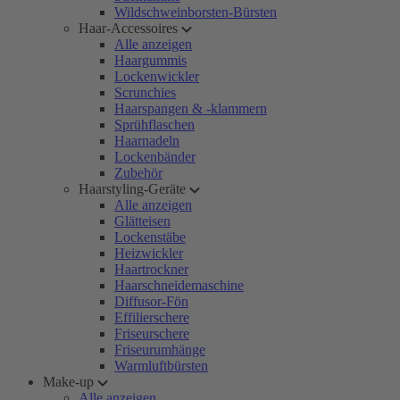
Wildschweinborsten-Bürsten
Haar-Accessoires
Alle anzeigen
Haargummis
Lockenwickler
Scrunchies
Haarspangen & -klammern
Sprühflaschen
Haarnadeln
Lockenbänder
Zubehör
Haarstyling-Geräte
Alle anzeigen
Glätteisen
Lockenstäbe
Heizwickler
Haartrockner
Haarschneidemaschine
Diffusor-Fön
Effilierschere
Friseurschere
Friseurumhänge
Warmluftbürsten
Make-up
Alle anzeigen