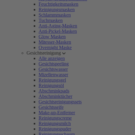
Feuchtigkeitsmasken
Reinigungsmasken
Schlammmasken
Tuchmasken
Anti-Aging-Masken
Anti-Pickel-Masken
Glow Masken
Mitesser-Masken
Overnight Maske
Gesichtsreinigung
Alle anzeigen
Gesichtspeeling
Gesichtswasser
Mizellenwasser
Reinigungsgel
Reinigungsöl
Abschminkpads
Abschminktücher
Gesichtsreinigungssets
Gesichtsseife
Make-up-Entferner
Reinigungscreme
Reinigungsmilch
Reinigungspuder
Reinigungsschaum