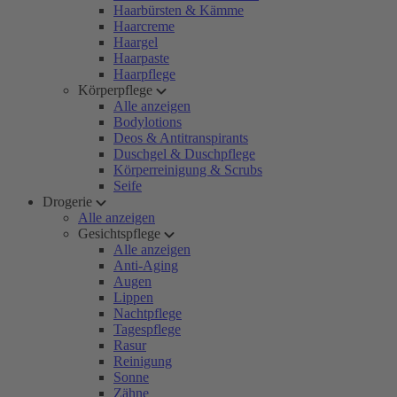
Haarbürsten & Kämme
Haarcreme
Haargel
Haarpaste
Haarpflege
Körperpflege
Alle anzeigen
Bodylotions
Deos & Antitranspirants
Duschgel & Duschpflege
Körperreinigung & Scrubs
Seife
Drogerie
Alle anzeigen
Gesichtspflege
Alle anzeigen
Anti-Aging
Augen
Lippen
Nachtpflege
Tagespflege
Rasur
Reinigung
Sonne
Zähne