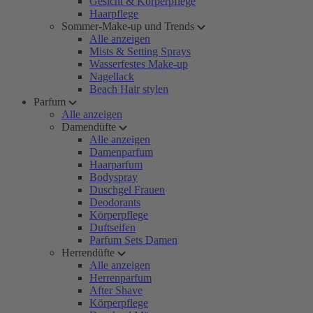
Gesicht & Körperpflege
Haarpflege
Sommer-Make-up und Trends
Alle anzeigen
Mists & Setting Sprays
Wasserfestes Make-up
Nagellack
Beach Hair stylen
Parfum
Alle anzeigen
Damendüfte
Alle anzeigen
Damenparfum
Haarparfum
Bodyspray
Duschgel Frauen
Deodorants
Körperpflege
Duftseifen
Parfum Sets Damen
Herrendüfte
Alle anzeigen
Herrenparfum
After Shave
Körperpflege