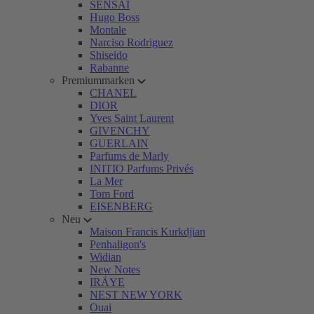
SENSAI
Hugo Boss
Montale
Narciso Rodriguez
Shiseido
Rabanne
Premiummarken
CHANEL
DIOR
Yves Saint Laurent
GIVENCHY
GUERLAIN
Parfums de Marly
INITIO Parfums Privés
La Mer
Tom Ford
EISENBERG
Neu
Maison Francis Kurkdjian
Penhaligon's
Widian
New Notes
IRÄYE
NEST NEW YORK
Ouai