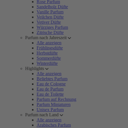
Rose Parfum
Sandelholz Düfte
Vanille Parfum
Veilchen Düfte
Vetiver Düfte
Würziges Parfum
Zitrische Düfte
Parfum nach Jahreszeit
Alle anzeigen
Frühlingsdüfte
Herbstdüfte
Sommerdüfte
Winterdüfte
Highlights
Alle anzeigen
Beliebtes Parfum
Eau de Cologne
Eau de Parfum
Eau de Toilette
Parfum auf Rechnung
Parfum Miniaturen
Unisex Parfum
Parfum nach Land
Alle anzeigen
Arabisches Parfum