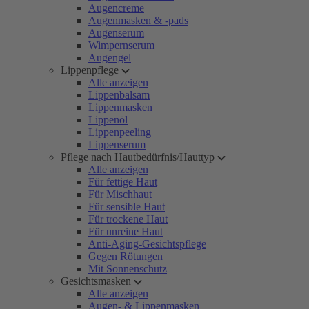
Augencreme
Augenmasken & -pads
Augenserum
Wimpernserum
Augengel
Lippenpflege
Alle anzeigen
Lippenbalsam
Lippenmasken
Lippenöl
Lippenpeeling
Lippenserum
Pflege nach Hautbedürfnis/Hauttyp
Alle anzeigen
Für fettige Haut
Für Mischhaut
Für sensible Haut
Für trockene Haut
Für unreine Haut
Anti-Aging-Gesichtspflege
Gegen Rötungen
Mit Sonnenschutz
Gesichtsmasken
Alle anzeigen
Augen- & Lippenmasken