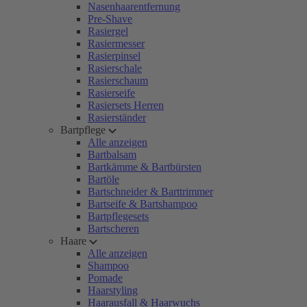
Nasenhaarentfernung
Pre-Shave
Rasiergel
Rasiermesser
Rasierpinsel
Rasierschale
Rasierschaum
Rasierseife
Rasiersets Herren
Rasierständer
Bartpflege
Alle anzeigen
Bartbalsam
Bartkämme & Bartbürsten
Bartöle
Bartschneider & Barttrimmer
Bartseife & Bartshampoo
Bartpflegesets
Bartscheren
Haare
Alle anzeigen
Shampoo
Pomade
Haarstyling
Haarausfall & Haarwuchs