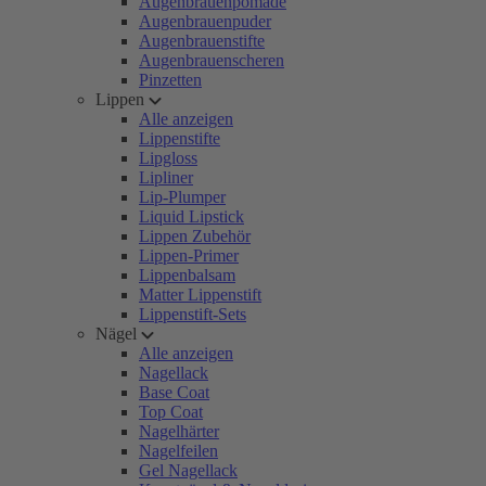
Augenbrauenpomade
Augenbrauenpuder
Augenbrauenstifte
Augenbrauenscheren
Pinzetten
Lippen
Alle anzeigen
Lippenstifte
Lipgloss
Lipliner
Lip-Plumper
Liquid Lipstick
Lippen Zubehör
Lippen-Primer
Lippenbalsam
Matter Lippenstift
Lippenstift-Sets
Nägel
Alle anzeigen
Nagellack
Base Coat
Top Coat
Nagelhärter
Nagelfeilen
Gel Nagellack