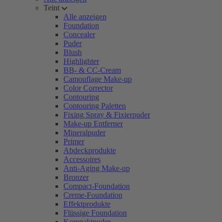
Teint
Alle anzeigen
Foundation
Concealer
Puder
Blush
Highlighter
BB- & CC-Cream
Camouflage Make-up
Color Corrector
Contouring
Contouring Paletten
Fixing Spray & Fixierpuder
Make-up Entferner
Mineralpuder
Primer
Abdeckprodukte
Accessoires
Anti-Aging Make-up
Bronzer
Compact-Foundation
Creme-Foundation
Effektprodukte
Flüssige Foundation
Kompaktpuder