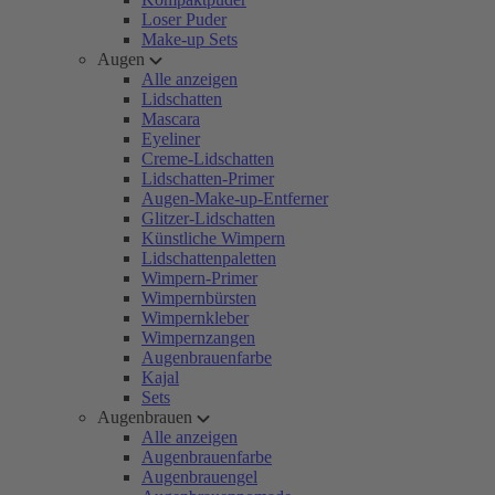
Loser Puder
Make-up Sets
Augen
Alle anzeigen
Lidschatten
Mascara
Eyeliner
Creme-Lidschatten
Lidschatten-Primer
Augen-Make-up-Entferner
Glitzer-Lidschatten
Künstliche Wimpern
Lidschattenpaletten
Wimpern-Primer
Wimpernbürsten
Wimpernkleber
Wimpernzangen
Augenbrauenfarbe
Kajal
Sets
Augenbrauen
Alle anzeigen
Augenbrauenfarbe
Augenbrauengel