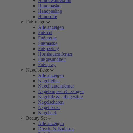
Handdesinfektion
Handmaske
Handpeeling
Handseife
Fußpflege
Alle anzeigen
Fußbad
Fußcreme
Fußmaske
Fußpeeling
Hornhautentferner
Fußgesundheit
Fußspray
Nagelpflege
Alle anzeigen
Nagelfeilen
Nagelhautentferner
Nagelknipser & -zangen
Nagelöle & -pflegestifte
Nagelscheren
Nagelhärter
Nagellack
Beauty Set
Alle anzeigen
Dusch- & Badesets