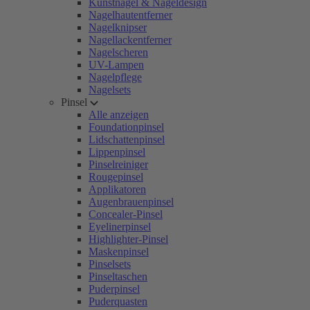
Kunstnägel & Nageldesign
Nagelhautentferner
Nagelknipser
Nagellackentferner
Nagelscheren
UV-Lampen
Nagelpflege
Nagelsets
Pinsel
Alle anzeigen
Foundationpinsel
Lidschattenpinsel
Lippenpinsel
Pinselreiniger
Rougepinsel
Applikatoren
Augenbrauenpinsel
Concealer-Pinsel
Eyelinerpinsel
Highlighter-Pinsel
Maskenpinsel
Pinselsets
Pinseltaschen
Puderpinsel
Puderquasten