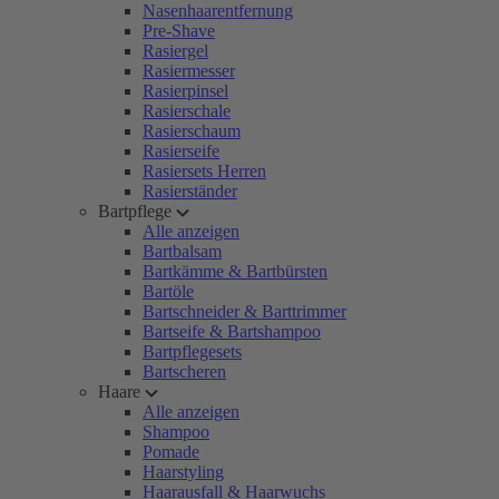
Nasenhaarentfernung
Pre-Shave
Rasiergel
Rasiermesser
Rasierpinsel
Rasierschale
Rasierschaum
Rasierseife
Rasiersets Herren
Rasierständer
Bartpflege
Alle anzeigen
Bartbalsam
Bartkämme & Bartbürsten
Bartöle
Bartschneider & Barttrimmer
Bartseife & Bartshampoo
Bartpflegesets
Bartscheren
Haare
Alle anzeigen
Shampoo
Pomade
Haarstyling
Haarausfall & Haarwuchs