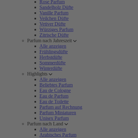
Rose Parfum
Sandelholz Düfte
Vanille Parfum
Veilchen Düfte
Vetiver Düfte
Würziges Parfum
Zitrische Düfte
Parfum nach Jahreszeit
Alle anzeigen
Frühlingsdüfte
Herbstdüfte
Sommerdüfte
Winterdüfte
Highlights
Alle anzeigen
Beliebtes Parfum
Eau de Cologne
Eau de Parfum
Eau de Toilette
Parfum auf Rechnung
Parfum Miniaturen
Unisex Parfum
Parfum nach Land
Alle anzeigen
Arabisches Parfum