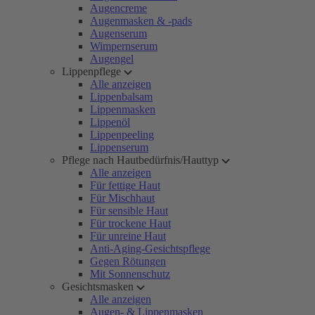
Augencreme
Augenmasken & -pads
Augenserum
Wimpernserum
Augengel
Lippenpflege
Alle anzeigen
Lippenbalsam
Lippenmasken
Lippenöl
Lippenpeeling
Lippenserum
Pflege nach Hautbedürfnis/Hauttyp
Alle anzeigen
Für fettige Haut
Für Mischhaut
Für sensible Haut
Für trockene Haut
Für unreine Haut
Anti-Aging-Gesichtspflege
Gegen Rötungen
Mit Sonnenschutz
Gesichtsmasken
Alle anzeigen
Augen- & Lippenmasken