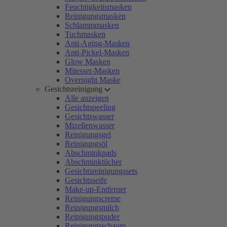
Feuchtigkeitsmasken
Reinigungsmasken
Schlammmasken
Tuchmasken
Anti-Aging-Masken
Anti-Pickel-Masken
Glow Masken
Mitesser-Masken
Overnight Maske
Gesichtsreinigung
Alle anzeigen
Gesichtspeeling
Gesichtswasser
Mizellenwasser
Reinigungsgel
Reinigungsöl
Abschminkpads
Abschminktücher
Gesichtsreinigungssets
Gesichtsseife
Make-up-Entferner
Reinigungscreme
Reinigungsmilch
Reinigungspuder
Reinigungsschaum