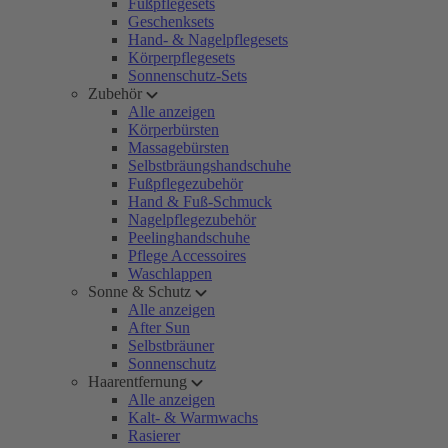
Fußpflegesets
Geschenksets
Hand- & Nagelpflegesets
Körperpflegesets
Sonnenschutz-Sets
Zubehör
Alle anzeigen
Körperbürsten
Massagebürsten
Selbstbräungshandschuhe
Fußpflegezubehör
Hand & Fuß-Schmuck
Nagelpflegezubehör
Peelinghandschuhe
Pflege Accessoires
Waschlappen
Sonne & Schutz
Alle anzeigen
After Sun
Selbstbräuner
Sonnenschutz
Haarentfernung
Alle anzeigen
Kalt- & Warmwachs
Rasierer