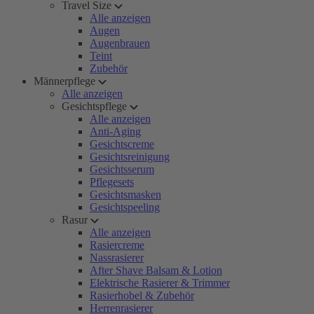
Travel Size
Alle anzeigen
Augen
Augenbrauen
Teint
Zubehör
Männerpflege
Alle anzeigen
Gesichtspflege
Alle anzeigen
Anti-Aging
Gesichtscreme
Gesichtsreinigung
Gesichtsserum
Pflegesets
Gesichtsmasken
Gesichtspeeling
Rasur
Alle anzeigen
Rasiercreme
Nassrasierer
After Shave Balsam & Lotion
Elektrische Rasierer & Trimmer
Rasierhobel & Zubehör
Herrenrasierer