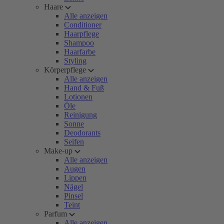
Haare
Alle anzeigen
Conditioner
Haarpflege
Shampoo
Haarfarbe
Styling
Körperpflege
Alle anzeigen
Hand & Fuß
Lotionen
Öle
Reinigung
Sonne
Deodorants
Seifen
Make-up
Alle anzeigen
Augen
Lippen
Nägel
Pinsel
Teint
Parfum
Alle anzeigen