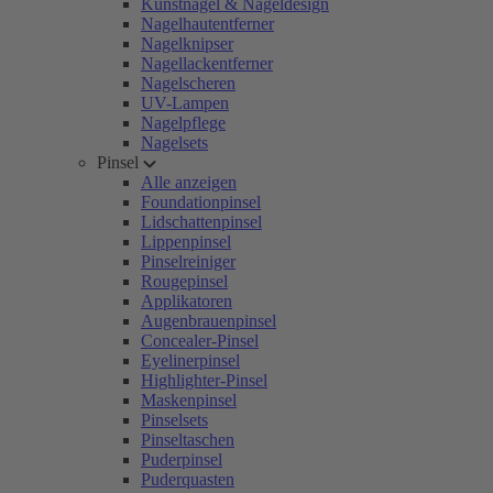
Kunstnägel & Nageldesign
Nagelhautentferner
Nagelknipser
Nagellackentferner
Nagelscheren
UV-Lampen
Nagelpflege
Nagelsets
Pinsel
Alle anzeigen
Foundationpinsel
Lidschattenpinsel
Lippenpinsel
Pinselreiniger
Rougepinsel
Applikatoren
Augenbrauenpinsel
Concealer-Pinsel
Eyelinerpinsel
Highlighter-Pinsel
Maskenpinsel
Pinselsets
Pinseltaschen
Puderpinsel
Puderquasten