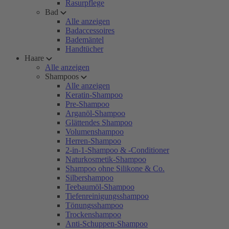
Rasurpflege
Bad
Alle anzeigen
Badaccessoires
Bademäntel
Handtücher
Haare
Alle anzeigen
Shampoos
Alle anzeigen
Keratin-Shampoo
Pre-Shampoo
Arganöl-Shampoo
Glättendes Shampoo
Volumenshampoo
Herren-Shampoo
2-in-1-Shampoo & -Conditioner
Naturkosmetik-Shampoo
Shampoo ohne Silikone & Co.
Silbershampoo
Teebaumöl-Shampoo
Tiefenreinigungsshampoo
Tönungsshampoo
Trockenshampoo
Anti-Schuppen-Shampoo