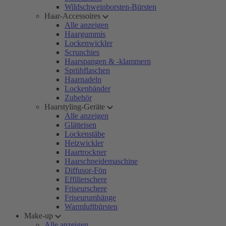
Wildschweinborsten-Bürsten
Haar-Accessoires
Alle anzeigen
Haargummis
Lockenwickler
Scrunchies
Haarspangen & -klammern
Sprühflaschen
Haarnadeln
Lockenbänder
Zubehör
Haarstyling-Geräte
Alle anzeigen
Glätteisen
Lockenstäbe
Heizwickler
Haartrockner
Haarschneidemaschine
Diffusor-Fön
Effilierschere
Friseurschere
Friseurumhänge
Warmluftbürsten
Make-up
Alle anzeigen