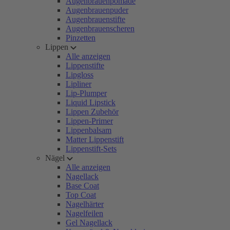
Augenbrauenpomade
Augenbrauenpuder
Augenbrauenstifte
Augenbrauenscheren
Pinzetten
Lippen
Alle anzeigen
Lippenstifte
Lipgloss
Lipliner
Lip-Plumper
Liquid Lipstick
Lippen Zubehör
Lippen-Primer
Lippenbalsam
Matter Lippenstift
Lippenstift-Sets
Nägel
Alle anzeigen
Nagellack
Base Coat
Top Coat
Nagelhärter
Nagelfeilen
Gel Nagellack