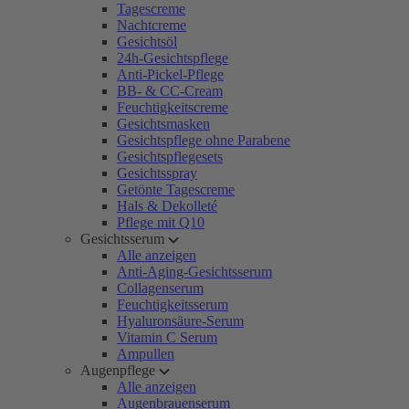
Tagescreme
Nachtcreme
Gesichtsöl
24h-Gesichtspflege
Anti-Pickel-Pflege
BB- & CC-Cream
Feuchtigkeitscreme
Gesichtsmasken
Gesichtspflege ohne Parabene
Gesichtspflegesets
Gesichtsspray
Getönte Tagescreme
Hals & Dekolleté
Pflege mit Q10
Gesichtsserum
Alle anzeigen
Anti-Aging-Gesichtsserum
Collagenserum
Feuchtigkeitsserum
Hyaluronsäure-Serum
Vitamin C Serum
Ampullen
Augenpflege
Alle anzeigen
Augenbrauenserum