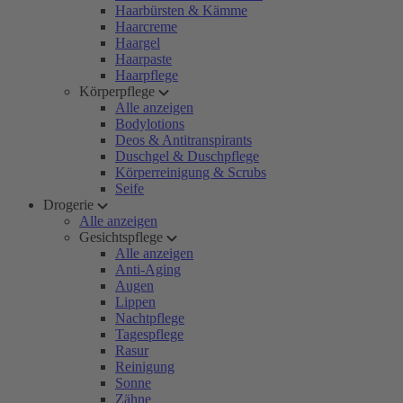
Haarbürsten & Kämme
Haarcreme
Haargel
Haarpaste
Haarpflege
Körperpflege
Alle anzeigen
Bodylotions
Deos & Antitranspirants
Duschgel & Duschpflege
Körperreinigung & Scrubs
Seife
Drogerie
Alle anzeigen
Gesichtspflege
Alle anzeigen
Anti-Aging
Augen
Lippen
Nachtpflege
Tagespflege
Rasur
Reinigung
Sonne
Zähne