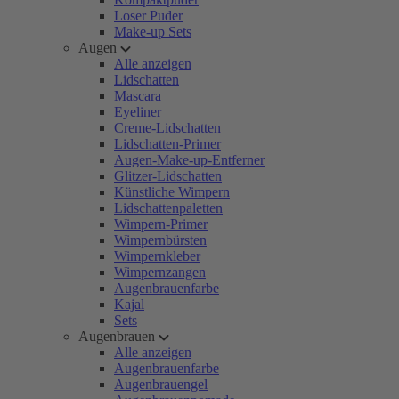
Loser Puder
Make-up Sets
Augen
Alle anzeigen
Lidschatten
Mascara
Eyeliner
Creme-Lidschatten
Lidschatten-Primer
Augen-Make-up-Entferner
Glitzer-Lidschatten
Künstliche Wimpern
Lidschattenpaletten
Wimpern-Primer
Wimpernbürsten
Wimpernkleber
Wimpernzangen
Augenbrauenfarbe
Kajal
Sets
Augenbrauen
Alle anzeigen
Augenbrauenfarbe
Augenbrauengel