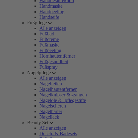
Handdesinfektion
Handmaske
Handpeeling
Handseife
Fußpflege
Alle anzeigen
Fußbad
Fußcreme
Fußmaske
Fußpeeling
Hornhautentferner
Fußgesundheit
Fußspray
Nagelpflege
Alle anzeigen
Nagelfeilen
Nagelhautentferner
Nagelknipser & -zangen
Nagelöle & -pflegestifte
Nagelscheren
Nagelhärter
Nagellack
Beauty Set
Alle anzeigen
Dusch- & Badesets