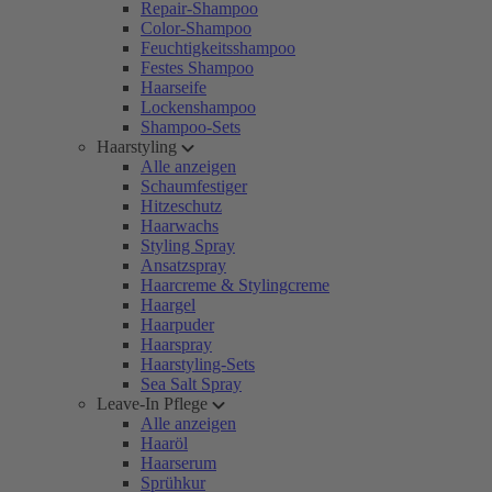
Repair-Shampoo
Color-Shampoo
Feuchtigkeitsshampoo
Festes Shampoo
Haarseife
Lockenshampoo
Shampoo-Sets
Haarstyling
Alle anzeigen
Schaumfestiger
Hitzeschutz
Haarwachs
Styling Spray
Ansatzspray
Haarcreme & Stylingcreme
Haargel
Haarpuder
Haarspray
Haarstyling-Sets
Sea Salt Spray
Leave-In Pflege
Alle anzeigen
Haaröl
Haarserum
Sprühkur