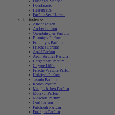
Duschgel Männer
Deodorants
Herrenseife
Parfum Sets Herren
Duftnoten
Alle anzeigen
Amber Parfum
Orientalisches Parfum
Blumiges Parfum
Fruchtiges Parfum
Frisches Parfum
Apfel Parfum
Aromatisches Parfum
Bergamotte Parfum
Chypre Düfte
Frische Wäsche Parfum
Holziges Parfum
Jasmin Parfum
Kokos Parfum
Maiglöckchen Parfum
Molekül Parfum
Moschus Parfum
Oud Parfum
Patchouli Parfum
Pudriges Parfum