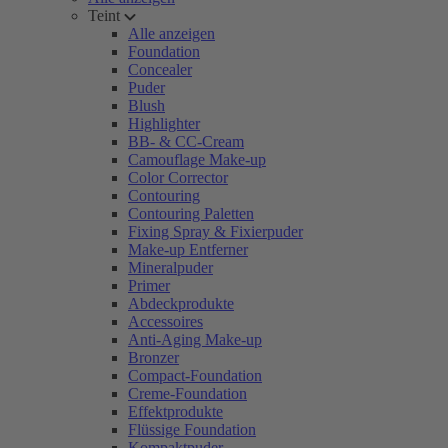
Teint
Alle anzeigen
Foundation
Concealer
Puder
Blush
Highlighter
BB- & CC-Cream
Camouflage Make-up
Color Corrector
Contouring
Contouring Paletten
Fixing Spray & Fixierpuder
Make-up Entferner
Mineralpuder
Primer
Abdeckprodukte
Accessoires
Anti-Aging Make-up
Bronzer
Compact-Foundation
Creme-Foundation
Effektprodukte
Flüssige Foundation
Kompaktpuder