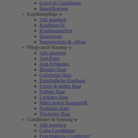
Leave-in Conditioner
Haarpflegesets
Kopfhautpflege
Alle anzeigen
Kopfhaut-Öl
Kopfhautpeeling
Haarwasser
Sonnenschutz & -pflege
Pflege nach Haartyp
Alle anzeigen
Anti-Frizz
Anti-Schuppen
Blondes Haar
Coloriertes Haar
Empfindliche Kopfhaut
Feines & glattes Haar
Fettiges Haar
Lockiges Haar
Mittel gegen Haarausfall
Normales Haar
Trockenes Haar
Conditioner & Spülung
Alle anzeigen
Color-Conditioner
Feuchtigkeits-Conditioner