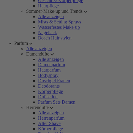
Gesicht & Körperpflege
Haarpflege
Sommer-Make-up und Trends
Alle anzeigen
Mists & Setting Sprays
Wasserfestes Make-up
Nagellack
Beach Hair stylen
Parfum
Alle anzeigen
Damendüfte
Alle anzeigen
Damenparfum
Haarparfum
Bodyspray
Duschgel Frauen
Deodorants
Körperpflege
Duftseifen
Parfum Sets Damen
Herrendüfte
Alle anzeigen
Herrenparfum
After Shave
Körperpflege