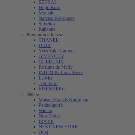
SENSAI
Hugo Boss
Montale
Narciso Rodriguez
Shiseido
Rabanne
Premiummarken
CHANEL
DIOR
Yves Saint Laurent
GIVENCHY
GUERLAIN
Parfums de Marly
INITIO Parfums Privés
La Mer
Tom Ford
EISENBERG
Neu
Maison Francis Kurkdjian
Penhaligon's
Widian
New Notes
IRÄYE
NEST NEW YORK
Ouai