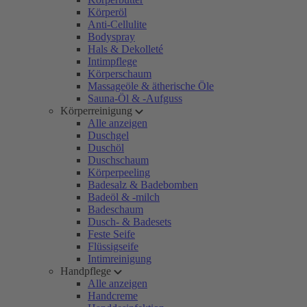
Körperöl
Anti-Cellulite
Bodyspray
Hals & Dekolleté
Intimpflege
Körperschaum
Massageöle & ätherische Öle
Sauna-Öl & -Aufguss
Körperreinigung
Alle anzeigen
Duschgel
Duschöl
Duschschaum
Körperpeeling
Badesalz & Badebomben
Badeöl & -milch
Badeschaum
Dusch- & Badesets
Feste Seife
Flüssigseife
Intimreinigung
Handpflege
Alle anzeigen
Handcreme