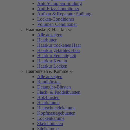
Anti-Schuppen-Spülung
Anti-Frizz-Conditioner
Aufbau & Reparatur Spülung
Locken-Conditioner
Volumen-Conditioner
Haarmaske & Haarkur
Alle anzeigen
Haarbutter
Haarkur trockenes Haar
Haarkur gefärbtes Haar
Haarkur Feuchtigkeit
Haarkur Keratin
Haarkur Locken
Haarbürsten & Kämme
Alle anzeigen
Rundbürsten
Detangler-Bürsten
Flach- & Paddelbürsten
Holzbürsten
Haarkämme
Haarschneidekämme
Kopfmassagebürsten
Lockenkämme
Skelettbürsten
Stielkämme