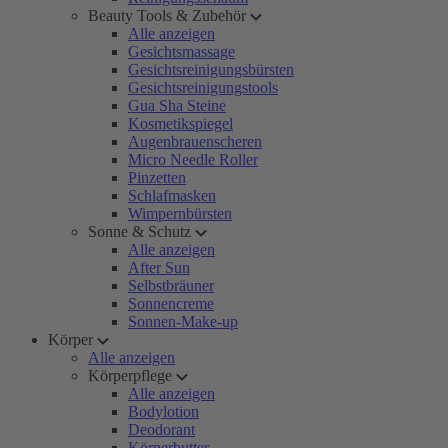
Beauty Tools & Zubehör
Alle anzeigen
Gesichtsmassage
Gesichtsreinigungsbürsten
Gesichtsreinigungstools
Gua Sha Steine
Kosmetikspiegel
Augenbrauenscheren
Micro Needle Roller
Pinzetten
Schlafmasken
Wimpernbürsten
Sonne & Schutz
Alle anzeigen
After Sun
Selbstbräuner
Sonnencreme
Sonnen-Make-up
Körper
Alle anzeigen
Körperpflege
Alle anzeigen
Bodylotion
Deodorant
Körperbutter