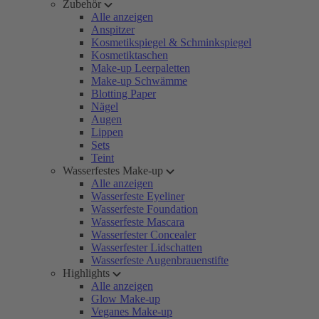
Zubehör
Alle anzeigen
Anspitzer
Kosmetikspiegel & Schminkspiegel
Kosmetiktaschen
Make-up Leerpaletten
Make-up Schwämme
Blotting Paper
Nägel
Augen
Lippen
Sets
Teint
Wasserfestes Make-up
Alle anzeigen
Wasserfeste Eyeliner
Wasserfeste Foundation
Wasserfeste Mascara
Wasserfester Concealer
Wasserfester Lidschatten
Wasserfeste Augenbrauenstifte
Highlights
Alle anzeigen
Glow Make-up
Veganes Make-up