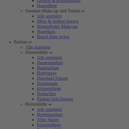
Gesicht & Körperpflege
Haarpflege
Sommer-Make-up und Trends
Alle anzeigen
Mists & Setting Sprays
Wasserfestes Make-up
Nagellack
Beach Hair stylen
Parfum
Alle anzeigen
Damendüfte
Alle anzeigen
Damenparfum
Haarparfum
Bodyspray
Duschgel Frauen
Deodorants
Körperpflege
Duftseifen
Parfum Sets Damen
Herrendüfte
Alle anzeigen
Herrenparfum
After Shave
Körperpflege