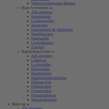
Wildschweinborsten-Bürsten
Haar-Accessoires
Alle anzeigen
Haargummis
Lockenwickler
Scrunchies
Haarspangen & -klammern
Sprühflaschen
Haarnadeln
Lockenbänder
Zubehör
Haarstyling-Geräte
Alle anzeigen
Glätteisen
Lockenstäbe
Heizwickler
Haartrockner
Haarschneidemaschine
Diffusor-Fön
Effilierschere
Friseurschere
Friseurumhänge
Warmluftbürsten
Make-up
Alle anzeigen