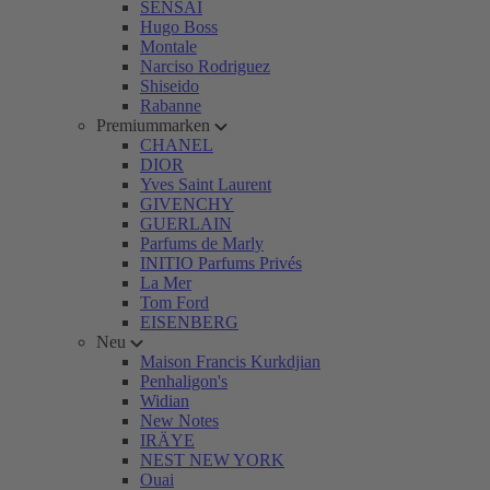
SENSAI
Hugo Boss
Montale
Narciso Rodriguez
Shiseido
Rabanne
Premiummarken
CHANEL
DIOR
Yves Saint Laurent
GIVENCHY
GUERLAIN
Parfums de Marly
INITIO Parfums Privés
La Mer
Tom Ford
EISENBERG
Neu
Maison Francis Kurkdjian
Penhaligon's
Widian
New Notes
IRÄYE
NEST NEW YORK
Ouai