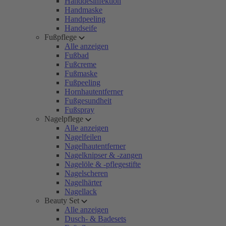
Handdesinfektion
Handmaske
Handpeeling
Handseife
Fußpflege
Alle anzeigen
Fußbad
Fußcreme
Fußmaske
Fußpeeling
Hornhautentferner
Fußgesundheit
Fußspray
Nagelpflege
Alle anzeigen
Nagelfeilen
Nagelhautentferner
Nagelknipser & -zangen
Nagelöle & -pflegestifte
Nagelscheren
Nagelhärter
Nagellack
Beauty Set
Alle anzeigen
Dusch- & Badesets