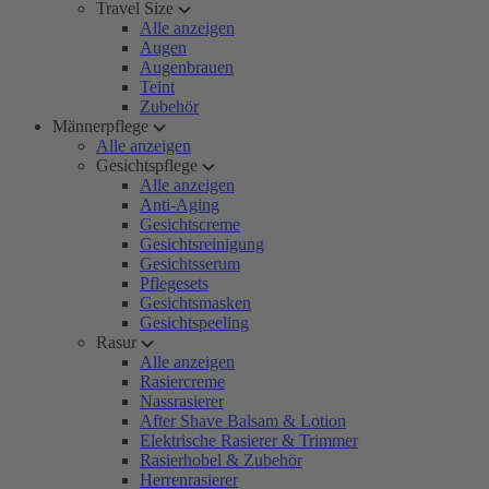
Travel Size
Alle anzeigen
Augen
Augenbrauen
Teint
Zubehör
Männerpflege
Alle anzeigen
Gesichtspflege
Alle anzeigen
Anti-Aging
Gesichtscreme
Gesichtsreinigung
Gesichtsserum
Pflegesets
Gesichtsmasken
Gesichtspeeling
Rasur
Alle anzeigen
Rasiercreme
Nassrasierer
After Shave Balsam & Lotion
Elektrische Rasierer & Trimmer
Rasierhobel & Zubehör
Herrenrasierer