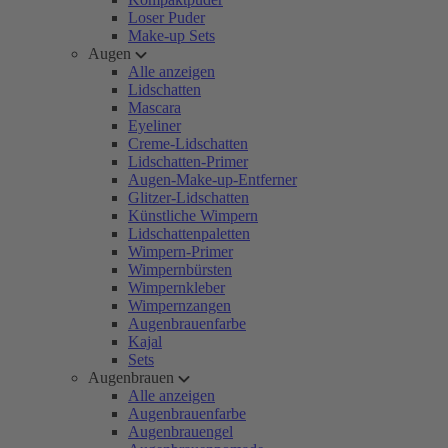
Loser Puder
Make-up Sets
Augen
Alle anzeigen
Lidschatten
Mascara
Eyeliner
Creme-Lidschatten
Lidschatten-Primer
Augen-Make-up-Entferner
Glitzer-Lidschatten
Künstliche Wimpern
Lidschattenpaletten
Wimpern-Primer
Wimpernbürsten
Wimpernkleber
Wimpernzangen
Augenbrauenfarbe
Kajal
Sets
Augenbrauen
Alle anzeigen
Augenbrauenfarbe
Augenbrauengel