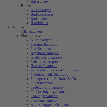
Rasurpflege
Bad
Alle anzeigen
Badaccessoires
Bademäntel
Handtücher
Haare
Alle anzeigen
Shampoos
Alle anzeigen
Keratin-Shampoo
Pre-Shampoo
Arganöl-Shampoo
Glättendes Shampoo
Volumenshampoo
Herren-Shampoo
2-in-1-Shampoo & -Conditioner
Naturkosmetik-Shampoo
Shampoo ohne Silikone & Co.
Silbershampoo
Teebaumöl-Shampoo
Tiefenreinigungsshampoo
Tönungsshampoo
Trockenshampoo
Anti-Schuppen-Shampoo