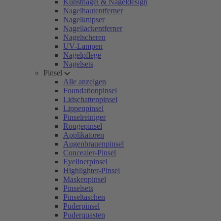
Kunstnägel & Nageldesign
Nagelhautentferner
Nagelknipser
Nagellackentferner
Nagelscheren
UV-Lampen
Nagelpflege
Nagelsets
Pinsel
Alle anzeigen
Foundationpinsel
Lidschattenpinsel
Lippenpinsel
Pinselreiniger
Rougepinsel
Applikatoren
Augenbrauenpinsel
Concealer-Pinsel
Eyelinerpinsel
Highlighter-Pinsel
Maskenpinsel
Pinselsets
Pinseltaschen
Puderpinsel
Puderquasten