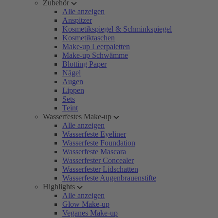
Zubehör
Alle anzeigen
Anspitzer
Kosmetikspiegel & Schminkspiegel
Kosmetiktaschen
Make-up Leerpaletten
Make-up Schwämme
Blotting Paper
Nägel
Augen
Lippen
Sets
Teint
Wasserfestes Make-up
Alle anzeigen
Wasserfeste Eyeliner
Wasserfeste Foundation
Wasserfeste Mascara
Wasserfester Concealer
Wasserfester Lidschatten
Wasserfeste Augenbrauenstifte
Highlights
Alle anzeigen
Glow Make-up
Veganes Make-up