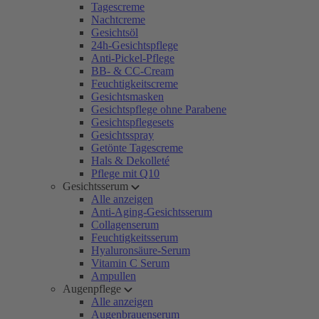
Tagescreme
Nachtcreme
Gesichtsöl
24h-Gesichtspflege
Anti-Pickel-Pflege
BB- & CC-Cream
Feuchtigkeitscreme
Gesichtsmasken
Gesichtspflege ohne Parabene
Gesichtspflegesets
Gesichtsspray
Getönte Tagescreme
Hals & Dekolleté
Pflege mit Q10
Gesichtsserum
Alle anzeigen
Anti-Aging-Gesichtsserum
Collagenserum
Feuchtigkeitsserum
Hyaluronsäure-Serum
Vitamin C Serum
Ampullen
Augenpflege
Alle anzeigen
Augenbrauenserum