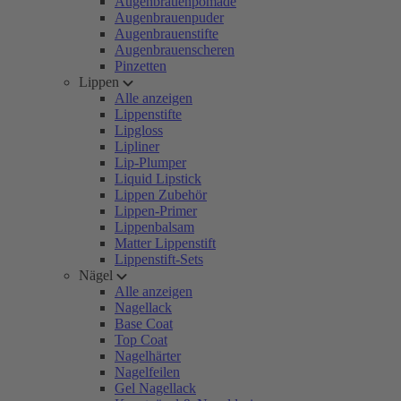
Augenbrauenpomade
Augenbrauenpuder
Augenbrauenstifte
Augenbrauenscheren
Pinzetten
Lippen
Alle anzeigen
Lippenstifte
Lipgloss
Lipliner
Lip-Plumper
Liquid Lipstick
Lippen Zubehör
Lippen-Primer
Lippenbalsam
Matter Lippenstift
Lippenstift-Sets
Nägel
Alle anzeigen
Nagellack
Base Coat
Top Coat
Nagelhärter
Nagelfeilen
Gel Nagellack