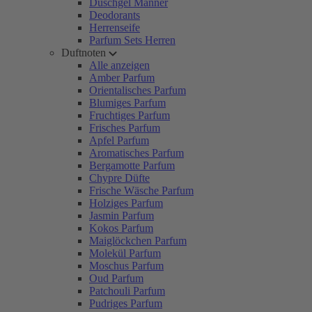
Duschgel Männer
Deodorants
Herrenseife
Parfum Sets Herren
Duftnoten
Alle anzeigen
Amber Parfum
Orientalisches Parfum
Blumiges Parfum
Fruchtiges Parfum
Frisches Parfum
Apfel Parfum
Aromatisches Parfum
Bergamotte Parfum
Chypre Düfte
Frische Wäsche Parfum
Holziges Parfum
Jasmin Parfum
Kokos Parfum
Maiglöckchen Parfum
Molekül Parfum
Moschus Parfum
Oud Parfum
Patchouli Parfum
Pudriges Parfum