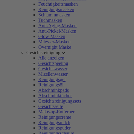
Feuchtigkeitsmasken
Reinigungsmasken
Schlammmasken
Tuchmasken
Anti-Aging-Masken
Anti-Pickel-Masken
Glow Masken
Mitesser-Masken
Overnight Maske
Gesichtsreinigung
Alle anzeigen
Gesichtspeeling
Gesichtswasser
Mizellenwasser
Reinigungsgel
Reinigungsöl
Abschminkpads
Abschminktücher
Gesichtsreinigungssets
Gesichtsseife
Make-up-Entferner
Reinigungscreme
Reinigungsmilch
Reinigungspuder
Reinigungsschaum