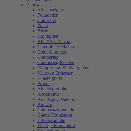
Teint
Alle anzeigen
Foundation
Concealer
Puder
Blush
Highlighter
BB- & CC-Cream
Camouflage Make-up
Color Corrector
Contouring
Contouring Paletten
Fixing Spray & Fixierpuder
Make-up Entferner
Mineralpuder
Primer
Abdeckprodukte
Accessoires
Anti-Aging Make-up
Bronzer
Compact-Foundation
Creme-Foundation
Effektprodukte
Flüssige Foundation
Kompaktpuder