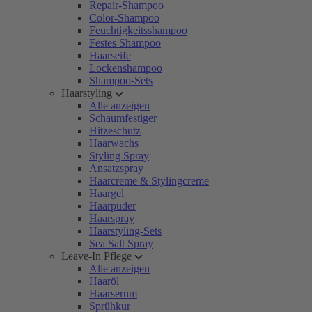
Repair-Shampoo
Color-Shampoo
Feuchtigkeitsshampoo
Festes Shampoo
Haarseife
Lockenshampoo
Shampoo-Sets
Haarstyling
Alle anzeigen
Schaumfestiger
Hitzeschutz
Haarwachs
Styling Spray
Ansatzspray
Haarcreme & Stylingcreme
Haargel
Haarpuder
Haarspray
Haarstyling-Sets
Sea Salt Spray
Leave-In Pflege
Alle anzeigen
Haaröl
Haarserum
Sprühkur