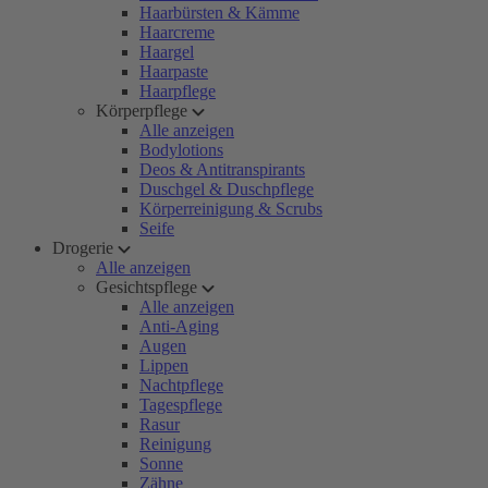
Haarbürsten & Kämme
Haarcreme
Haargel
Haarpaste
Haarpflege
Körperpflege
Alle anzeigen
Bodylotions
Deos & Antitranspirants
Duschgel & Duschpflege
Körperreinigung & Scrubs
Seife
Drogerie
Alle anzeigen
Gesichtspflege
Alle anzeigen
Anti-Aging
Augen
Lippen
Nachtpflege
Tagespflege
Rasur
Reinigung
Sonne
Zähne