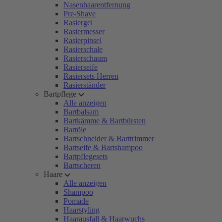
Nasenhaarentfernung
Pre-Shave
Rasiergel
Rasiermesser
Rasierpinsel
Rasierschale
Rasierschaum
Rasierseife
Rasiersets Herren
Rasierständer
Bartpflege
Alle anzeigen
Bartbalsam
Bartkämme & Bartbürsten
Bartöle
Bartschneider & Barttrimmer
Bartseife & Bartshampoo
Bartpflegesets
Bartscheren
Haare
Alle anzeigen
Shampoo
Pomade
Haarstyling
Haarausfall & Haarwuchs