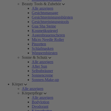
Beauty Tools & Zubehör
Alle anzeigen
Gesichtsmassage
Gesichtsreinigungsbürsten
Gesichtsreinigungstools
Gua Sha Steine
Kosmetikspiegel
Augenbrauenscheren
Micro Needle Roller
Pinzetten
Schlafmasken
Wimpernbürsten
Sonne & Schutz
Alle anzeigen
After Sun
Selbstbräuner
Sonnencreme
Sonnen-Make-up
Körper
Alle anzeigen
Körperpflege
Alle anzeigen
Bodylotion
Deodorant
Körperbutter