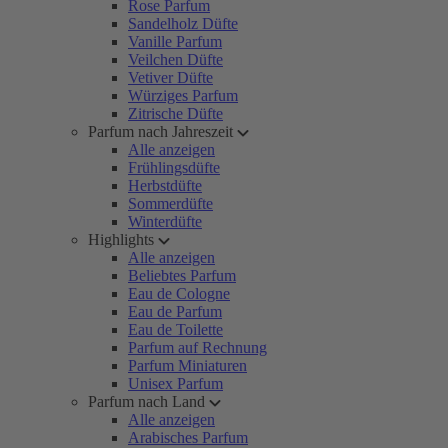
Rose Parfum
Sandelholz Düfte
Vanille Parfum
Veilchen Düfte
Vetiver Düfte
Würziges Parfum
Zitrische Düfte
Parfum nach Jahreszeit
Alle anzeigen
Frühlingsdüfte
Herbstdüfte
Sommerdüfte
Winterdüfte
Highlights
Alle anzeigen
Beliebtes Parfum
Eau de Cologne
Eau de Parfum
Eau de Toilette
Parfum auf Rechnung
Parfum Miniaturen
Unisex Parfum
Parfum nach Land
Alle anzeigen
Arabisches Parfum