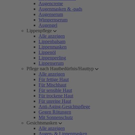
Augencreme
Augenmasken & -pads
Augenserum
Wimpernserum
Augengel
Lippenpflege
Alle anzeigen
Lippenbalsam
Lippenmasken
Lippenöl
Lippenpeeling
Lippenserum
Pflege nach Hautbedürfnis/Hauttyp
Alle anzeigen
Für fettige Haut
Für Mischhaut
Für sensible Haut
Für trockene Haut
Für unreine Haut
Anti-Aging-Gesichtspflege
Gegen Rötungen
Mit Sonnenschutz
Gesichtsmasken
Alle anzeigen
Augen- & Lippenmasken