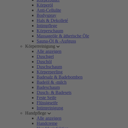
Körperöl
Anti-Cellulite
Bodyspray
Hals & Dekolleté
Intimpflege
Körperschaum
Massageöle & ätherische Öle
Sauna-Öl & -Aufguss
Körperreinigung
Alle anzeigen
Duschgel
Duschöl
Duschschaum
Körperpeeling
Badesalz & Badebomben
Badeöl & -milch
Badeschaum
Dusch- & Badesets
Feste Seife
Flüssigseife
Intimreinigung
Handpflege
Alle anzeigen
Handcreme