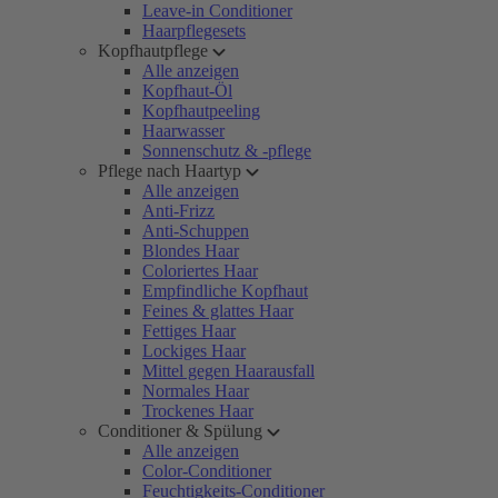
Leave-in Conditioner
Haarpflegesets
Kopfhautpflege
Alle anzeigen
Kopfhaut-Öl
Kopfhautpeeling
Haarwasser
Sonnenschutz & -pflege
Pflege nach Haartyp
Alle anzeigen
Anti-Frizz
Anti-Schuppen
Blondes Haar
Coloriertes Haar
Empfindliche Kopfhaut
Feines & glattes Haar
Fettiges Haar
Lockiges Haar
Mittel gegen Haarausfall
Normales Haar
Trockenes Haar
Conditioner & Spülung
Alle anzeigen
Color-Conditioner
Feuchtigkeits-Conditioner