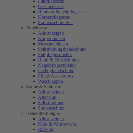
Fußpflegesets
Geschenksets
Hand- & Nagelpflegesets
Körperpflegesets
Sonnenschutz-Sets
Zubehör
Alle anzeigen
Körperbürsten
Massagebürsten
Selbstbräungshandschuhe
Fußpflegezubehör
Hand & Fuß-Schmuck
Nagelpflegezubehör
Peelinghandschuhe
Pflege Accessoires
Waschlappen
Sonne & Schutz
Alle anzeigen
After Sun
Selbstbräuner
Sonnenschutz
Haarentfernung
Alle anzeigen
Kalt- & Warmwachs
Rasierer