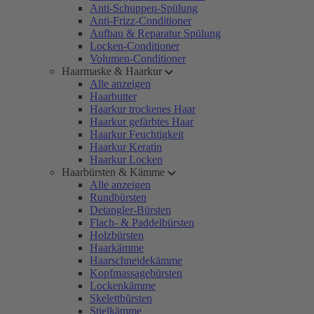
Anti-Schuppen-Spülung
Anti-Frizz-Conditioner
Aufbau & Reparatur Spülung
Locken-Conditioner
Volumen-Conditioner
Haarmaske & Haarkur
Alle anzeigen
Haarbutter
Haarkur trockenes Haar
Haarkur gefärbtes Haar
Haarkur Feuchtigkeit
Haarkur Keratin
Haarkur Locken
Haarbürsten & Kämme
Alle anzeigen
Rundbürsten
Detangler-Bürsten
Flach- & Paddelbürsten
Holzbürsten
Haarkämme
Haarschneidekämme
Kopfmassagebürsten
Lockenkämme
Skelettbürsten
Stielkämme