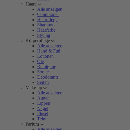
Haare
Alle anzeigen
Conditioner
Haarpflege
Shampoo
Haarfarbe
Styling
Körperpflege
Alle anzeigen
Hand & Fuß
Lotionen
Öle
Reinigung
Sonne
Deodorants
Seifen
Make-up
Alle anzeigen
Augen
Lippen
Nägel
Pinsel
Teint
Parfum
Alle anzeigen