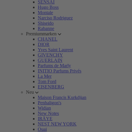
SENSAI
Hugo Boss
Montale
Narciso Rodriguez
Shiseido
Rabanne
Premiummarken
CHANEL
DIOR
Yves Saint Laurent
GIVENCHY
GUERLAIN
Parfums de Marly
INITIO Parfums Privés
La Mer
Tom Ford
EISENBERG
Neu
Maison Francis Kurkdjian
Penhaligon's
Widian
New Notes
IRÄYE
NEST NEW YORK
Ouai