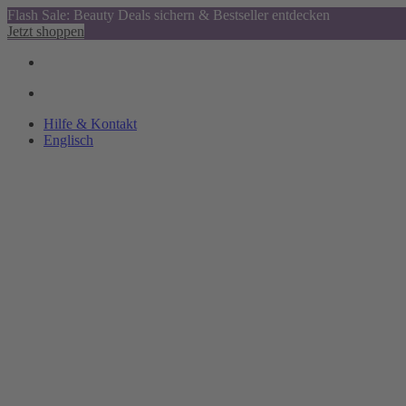
Flash Sale: Beauty Deals sichern & Bestseller entdecken
Jetzt shoppen
Hilfe & Kontakt
Englisch