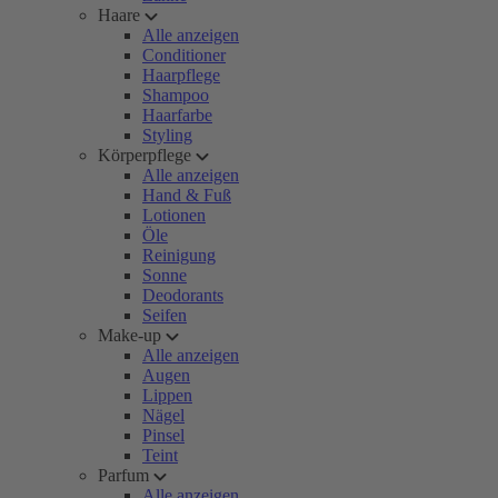
Haare
Alle anzeigen
Conditioner
Haarpflege
Shampoo
Haarfarbe
Styling
Körperpflege
Alle anzeigen
Hand & Fuß
Lotionen
Öle
Reinigung
Sonne
Deodorants
Seifen
Make-up
Alle anzeigen
Augen
Lippen
Nägel
Pinsel
Teint
Parfum
Alle anzeigen