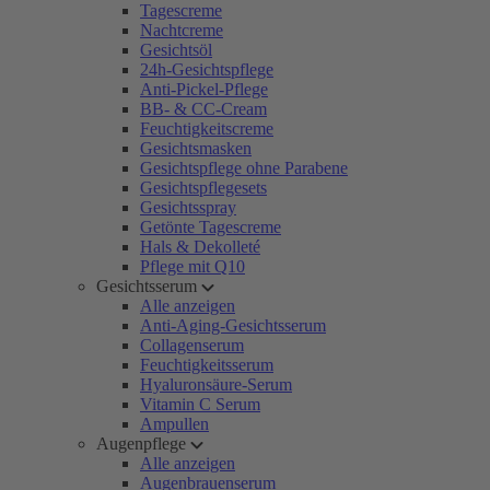
Tagescreme
Nachtcreme
Gesichtsöl
24h-Gesichtspflege
Anti-Pickel-Pflege
BB- & CC-Cream
Feuchtigkeitscreme
Gesichtsmasken
Gesichtspflege ohne Parabene
Gesichtspflegesets
Gesichtsspray
Getönte Tagescreme
Hals & Dekolleté
Pflege mit Q10
Gesichtsserum
Alle anzeigen
Anti-Aging-Gesichtsserum
Collagenserum
Feuchtigkeitsserum
Hyaluronsäure-Serum
Vitamin C Serum
Ampullen
Augenpflege
Alle anzeigen
Augenbrauenserum