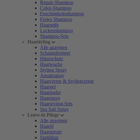
Repair-Shampoo
Color-Shampoo
Feuchtigkeitsshampoo
Festes Shampoo
Haarseife
Lockenshampoo
Shampoo-Sets
Haarstyling
Alle anzeigen
Schaumfestiger
Hitzeschutz
Haarwachs
Styling Spray
Ansatzspray
Haarcreme & Stylingcreme
Haargel
Haarpuder
Haarspray
Haarstyling-Sets
Sea Salt Spray
Leave-In Pflege
Alle anzeigen
Haaröl
Haarserum
Sprühkur