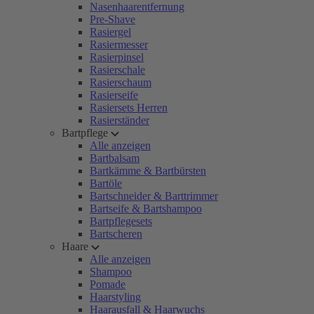
Nasenhaarentfernung
Pre-Shave
Rasiergel
Rasiermesser
Rasierpinsel
Rasierschale
Rasierschaum
Rasierseife
Rasiersets Herren
Rasierständer
Bartpflege
Alle anzeigen
Bartbalsam
Bartkämme & Bartbürsten
Bartöle
Bartschneider & Barttrimmer
Bartseife & Bartshampoo
Bartpflegesets
Bartscheren
Haare
Alle anzeigen
Shampoo
Pomade
Haarstyling
Haarausfall & Haarwuchs