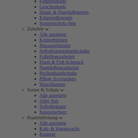
Fußpflegesets
Geschenksets
Hand- & Nagelpflegesets
Körperpflegesets
Sonnenschutz-Sets
Zubehör
Alle anzeigen
Körperbürsten
Massagebürsten
Selbstbräungshandschuhe
Fußpflegezubehör
Hand & Fuß-Schmuck
Nagelpflegezubehör
Peelinghandschuhe
Pflege Accessoires
Waschlappen
Sonne & Schutz
Alle anzeigen
After Sun
Selbstbräuner
Sonnenschutz
Haarentfernung
Alle anzeigen
Kalt- & Warmwachs
Rasierer