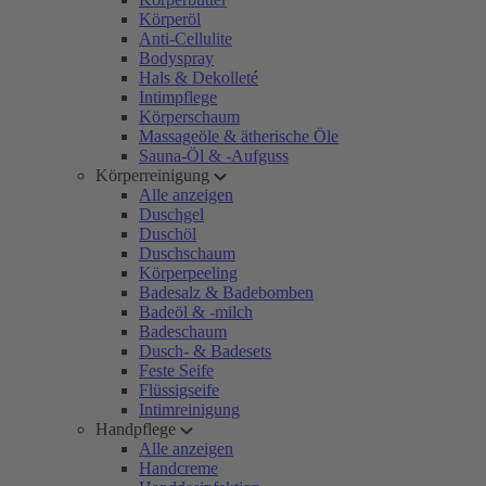
Körperöl
Anti-Cellulite
Bodyspray
Hals & Dekolleté
Intimpflege
Körperschaum
Massageöle & ätherische Öle
Sauna-Öl & -Aufguss
Körperreinigung
Alle anzeigen
Duschgel
Duschöl
Duschschaum
Körperpeeling
Badesalz & Badebomben
Badeöl & -milch
Badeschaum
Dusch- & Badesets
Feste Seife
Flüssigseife
Intimreinigung
Handpflege
Alle anzeigen
Handcreme