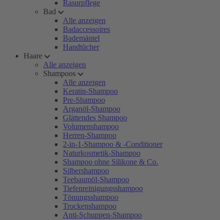
Rasurpflege
Bad
Alle anzeigen
Badaccessoires
Bademäntel
Handtücher
Haare
Alle anzeigen
Shampoos
Alle anzeigen
Keratin-Shampoo
Pre-Shampoo
Arganöl-Shampoo
Glättendes Shampoo
Volumenshampoo
Herren-Shampoo
2-in-1-Shampoo & -Conditioner
Naturkosmetik-Shampoo
Shampoo ohne Silikone & Co.
Silbershampoo
Teebaumöl-Shampoo
Tiefenreinigungsshampoo
Tönungsshampoo
Trockenshampoo
Anti-Schuppen-Shampoo