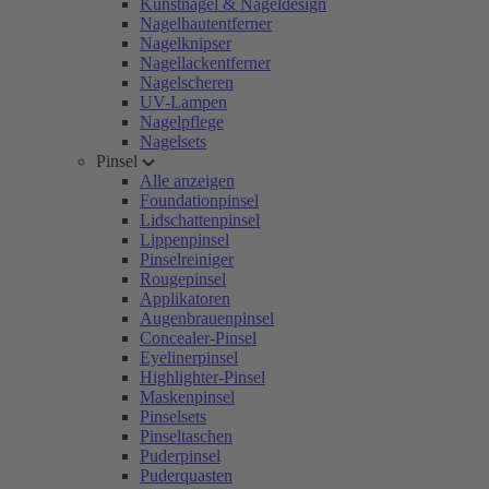
Kunstnägel & Nageldesign
Nagelhautentferner
Nagelknipser
Nagellackentferner
Nagelscheren
UV-Lampen
Nagelpflege
Nagelsets
Pinsel
Alle anzeigen
Foundationpinsel
Lidschattenpinsel
Lippenpinsel
Pinselreiniger
Rougepinsel
Applikatoren
Augenbrauenpinsel
Concealer-Pinsel
Eyelinerpinsel
Highlighter-Pinsel
Maskenpinsel
Pinselsets
Pinseltaschen
Puderpinsel
Puderquasten