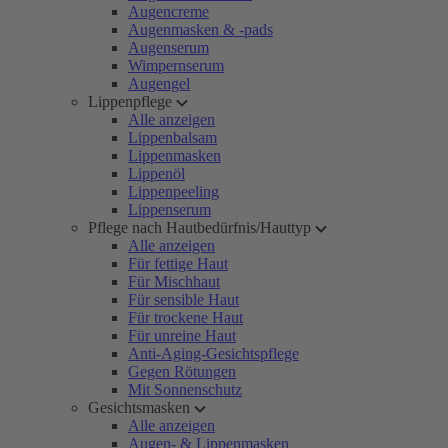
Augencreme
Augenmasken & -pads
Augenserum
Wimpernserum
Augengel
Lippenpflege
Alle anzeigen
Lippenbalsam
Lippenmasken
Lippenöl
Lippenpeeling
Lippenserum
Pflege nach Hautbedürfnis/Hauttyp
Alle anzeigen
Für fettige Haut
Für Mischhaut
Für sensible Haut
Für trockene Haut
Für unreine Haut
Anti-Aging-Gesichtspflege
Gegen Rötungen
Mit Sonnenschutz
Gesichtsmasken
Alle anzeigen
Augen- & Lippenmasken