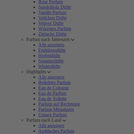
Rose Parfum
Sandelholz Düfte
Vanille Parfum
Veilchen Düfte
Vetiver Düfte
Würziges Parfum
Zitrische Düfte
Parfum nach Jahreszeit
Alle anzeigen
Frühlingsdüfte
Herbstdüfte
Sommerdüfte
Winterdüfte
Highlights
Alle anzeigen
Beliebtes Parfum
Eau de Cologne
Eau de Parfum
Eau de Toilette
Parfum auf Rechnung
Parfum Miniaturen
Unisex Parfum
Parfum nach Land
Alle anzeigen
Arabisches Parfum