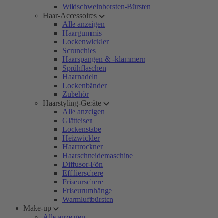
Wildschweinborsten-Bürsten
Haar-Accessoires
Alle anzeigen
Haargummis
Lockenwickler
Scrunchies
Haarspangen & -klammern
Sprühflaschen
Haarnadeln
Lockenbänder
Zubehör
Haarstyling-Geräte
Alle anzeigen
Glätteisen
Lockenstäbe
Heizwickler
Haartrockner
Haarschneidemaschine
Diffusor-Fön
Effilierschere
Friseurschere
Friseurumhänge
Warmluftbürsten
Make-up
Alle anzeigen