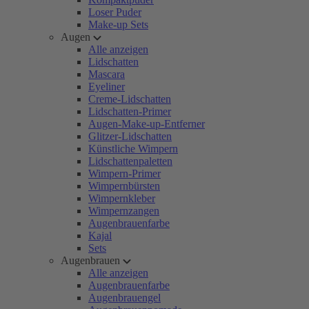
Loser Puder
Make-up Sets
Augen
Alle anzeigen
Lidschatten
Mascara
Eyeliner
Creme-Lidschatten
Lidschatten-Primer
Augen-Make-up-Entferner
Glitzer-Lidschatten
Künstliche Wimpern
Lidschattenpaletten
Wimpern-Primer
Wimpernbürsten
Wimpernkleber
Wimpernzangen
Augenbrauenfarbe
Kajal
Sets
Augenbrauen
Alle anzeigen
Augenbrauenfarbe
Augenbrauengel