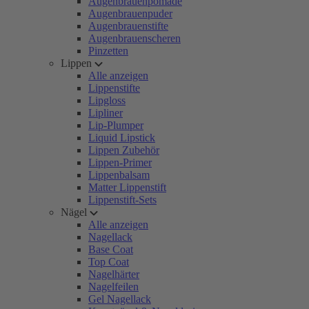
Augenbrauenpomade
Augenbrauenpuder
Augenbrauenstifte
Augenbrauenscheren
Pinzetten
Lippen
Alle anzeigen
Lippenstifte
Lipgloss
Lipliner
Lip-Plumper
Liquid Lipstick
Lippen Zubehör
Lippen-Primer
Lippenbalsam
Matter Lippenstift
Lippenstift-Sets
Nägel
Alle anzeigen
Nagellack
Base Coat
Top Coat
Nagelhärter
Nagelfeilen
Gel Nagellack