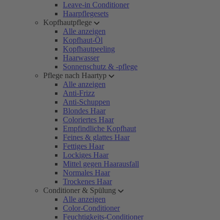
Leave-in Conditioner
Haarpflegesets
Kopfhautpflege
Alle anzeigen
Kopfhaut-Öl
Kopfhautpeeling
Haarwasser
Sonnenschutz & -pflege
Pflege nach Haartyp
Alle anzeigen
Anti-Frizz
Anti-Schuppen
Blondes Haar
Coloriertes Haar
Empfindliche Kopfhaut
Feines & glattes Haar
Fettiges Haar
Lockiges Haar
Mittel gegen Haarausfall
Normales Haar
Trockenes Haar
Conditioner & Spülung
Alle anzeigen
Color-Conditioner
Feuchtigkeits-Conditioner