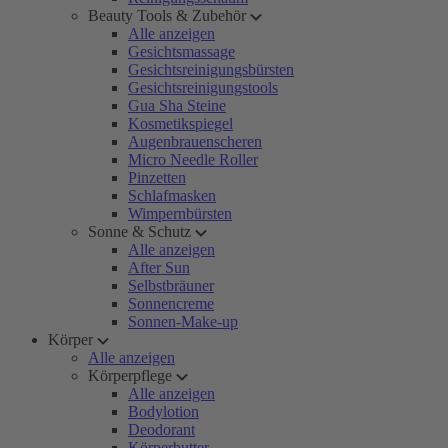
Beauty Tools & Zubehör
Alle anzeigen
Gesichtsmassage
Gesichtsreinigungsbürsten
Gesichtsreinigungstools
Gua Sha Steine
Kosmetikspiegel
Augenbrauenscheren
Micro Needle Roller
Pinzetten
Schlafmasken
Wimpernbürsten
Sonne & Schutz
Alle anzeigen
After Sun
Selbstbräuner
Sonnencreme
Sonnen-Make-up
Körper
Alle anzeigen
Körperpflege
Alle anzeigen
Bodylotion
Deodorant
Körperbutter