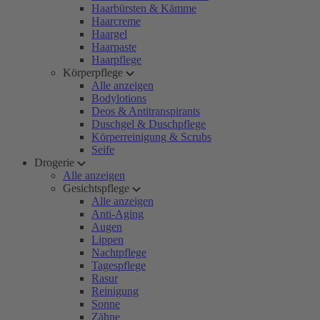
Haarbürsten & Kämme
Haarcreme
Haargel
Haarpaste
Haarpflege
Körperpflege
Alle anzeigen
Bodylotions
Deos & Antitranspirants
Duschgel & Duschpflege
Körperreinigung & Scrubs
Seife
Drogerie
Alle anzeigen
Gesichtspflege
Alle anzeigen
Anti-Aging
Augen
Lippen
Nachtpflege
Tagespflege
Rasur
Reinigung
Sonne
Zähne