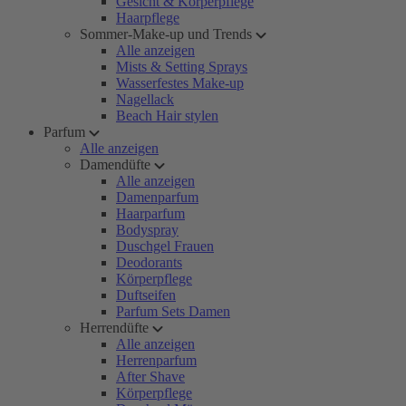
Gesicht & Körperpflege
Haarpflege
Sommer-Make-up und Trends
Alle anzeigen
Mists & Setting Sprays
Wasserfestes Make-up
Nagellack
Beach Hair stylen
Parfum
Alle anzeigen
Damendüfte
Alle anzeigen
Damenparfum
Haarparfum
Bodyspray
Duschgel Frauen
Deodorants
Körperpflege
Duftseifen
Parfum Sets Damen
Herrendüfte
Alle anzeigen
Herrenparfum
After Shave
Körperpflege