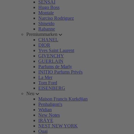
SENSAI
Hugo Boss
Montale
Narciso Rodriguez
Shiseido
Rabanne
Premiummarken
CHANEL
DIOR
Yves Saint Laurent
GIVENCHY
GUERLAIN
Parfums de Marly
INITIO Parfums Privés
La Mer
Tom Ford
EISENBERG
Neu
Maison Francis Kurkdjian
Penhaligon's
Widian
New Notes
IRÄYE
NEST NEW YORK
Ouai