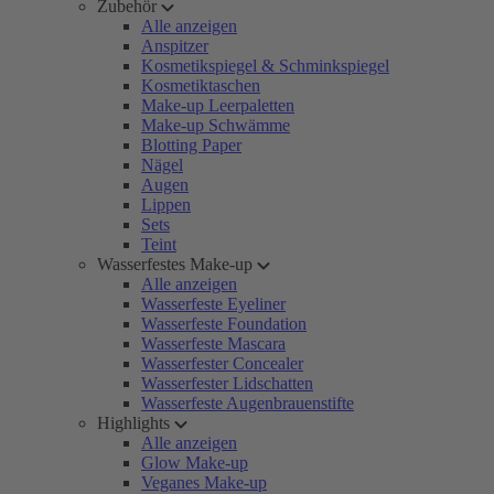
Zubehör
Alle anzeigen
Anspitzer
Kosmetikspiegel & Schminkspiegel
Kosmetiktaschen
Make-up Leerpaletten
Make-up Schwämme
Blotting Paper
Nägel
Augen
Lippen
Sets
Teint
Wasserfestes Make-up
Alle anzeigen
Wasserfeste Eyeliner
Wasserfeste Foundation
Wasserfeste Mascara
Wasserfester Concealer
Wasserfester Lidschatten
Wasserfeste Augenbrauenstifte
Highlights
Alle anzeigen
Glow Make-up
Veganes Make-up