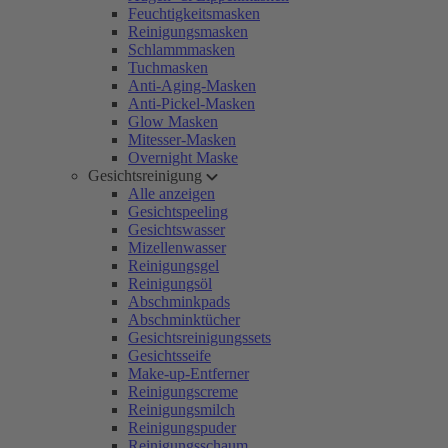
Feuchtigkeitsmasken
Reinigungsmasken
Schlammmasken
Tuchmasken
Anti-Aging-Masken
Anti-Pickel-Masken
Glow Masken
Mitesser-Masken
Overnight Maske
Gesichtsreinigung
Alle anzeigen
Gesichtspeeling
Gesichtswasser
Mizellenwasser
Reinigungsgel
Reinigungsöl
Abschminkpads
Abschminktücher
Gesichtsreinigungssets
Gesichtsseife
Make-up-Entferner
Reinigungscreme
Reinigungsmilch
Reinigungspuder
Reinigungsschaum