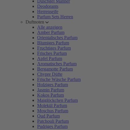
Duschgel Männer
Deodorants
Herrenseife
Parfum Sets Herren
Duftnoten
Alle anzeigen
Amber Parfum
Orientalisches Parfum
Blumiges Parfum
Fruchtiges Parfum
Frisches Parfum
Apfel Parfum
Aromatisches Parfum
Bergamotte Parfum
Chypre Düfte
Frische Wäsche Parfum
Holziges Parfum
Jasmin Parfum
Kokos Parfum
Maiglöckchen Parfum
Molekül Parfum
Moschus Parfum
Oud Parfum
Patchouli Parfum
Pudriges Parfum