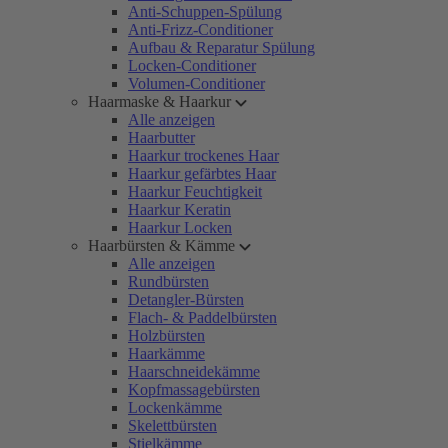
Anti-Schuppen-Spülung
Anti-Frizz-Conditioner
Aufbau & Reparatur Spülung
Locken-Conditioner
Volumen-Conditioner
Haarmaske & Haarkur
Alle anzeigen
Haarbutter
Haarkur trockenes Haar
Haarkur gefärbtes Haar
Haarkur Feuchtigkeit
Haarkur Keratin
Haarkur Locken
Haarbürsten & Kämme
Alle anzeigen
Rundbürsten
Detangler-Bürsten
Flach- & Paddelbürsten
Holzbürsten
Haarkämme
Haarschneidekämme
Kopfmassagebürsten
Lockenkämme
Skelettbürsten
Stielkämme