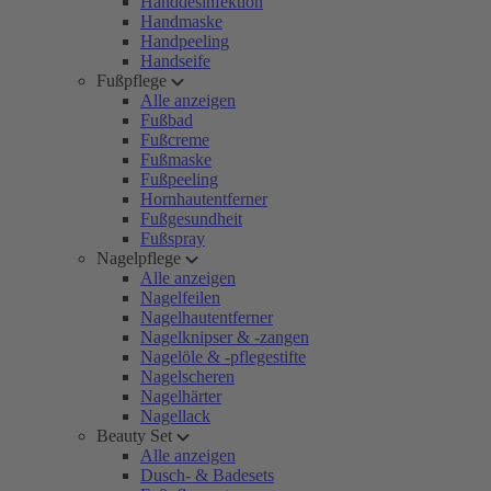
Handdesinfektion
Handmaske
Handpeeling
Handseife
Fußpflege
Alle anzeigen
Fußbad
Fußcreme
Fußmaske
Fußpeeling
Hornhautentferner
Fußgesundheit
Fußspray
Nagelpflege
Alle anzeigen
Nagelfeilen
Nagelhautentferner
Nagelknipser & -zangen
Nagelöle & -pflegestifte
Nagelscheren
Nagelhärter
Nagellack
Beauty Set
Alle anzeigen
Dusch- & Badesets