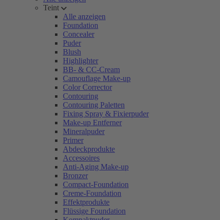
Teint
Alle anzeigen
Foundation
Concealer
Puder
Blush
Highlighter
BB- & CC-Cream
Camouflage Make-up
Color Corrector
Contouring
Contouring Paletten
Fixing Spray & Fixierpuder
Make-up Entferner
Mineralpuder
Primer
Abdeckprodukte
Accessoires
Anti-Aging Make-up
Bronzer
Compact-Foundation
Creme-Foundation
Effektprodukte
Flüssige Foundation
Kompaktpuder