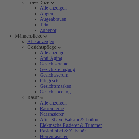
Travel Size
Alle anzeigen
Augen
Augenbrauen
Teint
Zubehör
Männerpflege
Alle anzeigen
Gesichtspflege
Alle anzeigen
Anti-Aging
Gesichtscreme
Gesichtsreinigung
Gesichtsserum
Pflegesets
Gesichtsmasken
Gesichtspeeling
Rasur
Alle anzeigen
Rasiercreme
Nassrasierer
After Shave Balsam & Lotion
Elektrische Rasierer & Trimmer
Rasierhobel & Zubehör
Herrenrasierer